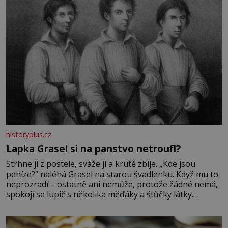
historyplus.cz
Lapka Grasel si na panstvo netroufl?
Strhne ji z postele, sváže ji a krutě zbije. „Kde jsou
peníze?“ naléhá Grasel na starou švadlenku. Když mu to
neprozradí – ostatně ani nemůže, protože žádné nemá,
spokojí se lupič s několika měďáky a štůčky látky.
Zraněná žena pár dní nato umírá. Je to muž nebývale
krutý. Jeho činy budí hrůzu ještě dlouho po jeho smrti