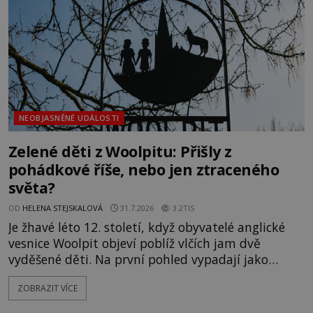
vlastně vypráví. Rohoncský kodex se poprvé
objevuje v roce
NEOBJASNĚNÉ UDÁLOSTI
Zelené děti z Woolpitu: Přišly z
pohádkové říše, nebo jen ztraceného
světa?
OD
HELENA STEJSKALOVÁ
31.7.2026
3.2TIS
Je žhavé léto 12. století, když obyvatelé anglické
vesnice Woolpit objeví poblíž vlčích jam dvě
vyděšené děti. Na první pohled vypadají jako
každé jiné, až na jednu děsivou výjimku. Jejich
ZOBRAZIT VÍCE
kůže má nazelenalý odstín, mluví
nesrozumitelnou řečí a odmítají jakékoli jídlo