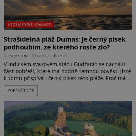
NEOBJASNĚNÉ UDÁLOSTI
Strašidelná pláž Dumas: Je černý písek
podhoubím, ze kterého roste zlo?
OD
MIREK BRÁT
6.8.2026
4.9TIS
V indickém svazovém státu Gudžarát se nachází
část pobřeží, které má hodně temnou pověst. Jistě
k tomu přispívá i černý písek této pláže. Proč má
pláž takové netypické zbarvení? Nakolik jsou
ZOBRAZIT VÍCE
pravdivé historky, že zde došlo k nevysvětlitelným
zmizením turistů? Ti, kteří se nebojí, nás mohou
následovat. Vstupujeme na pláž Dumas ve městě
Surat. Gu