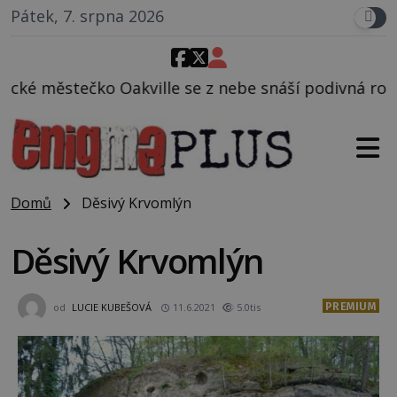
Pátek, 7. srpna 2026
e se z nebe snáší podivná rosolovitá látka neznámé
Domů
Děsivý Krvomlýn
Děsivý Krvomlýn
PREMIUM
od
LUCIE KUBEŠOVÁ
11.6.2021
5.0tis