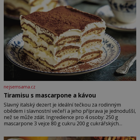
nejsemsama.cz
Tiramisu s mascarpone a kávou
Slavný italský dezert je ideální tečkou za rodinným
obědem i slavnostní večeří a jeho příprava je jednodušší,
než se může zdát. Ingredience pro 4 osoby: 250 g
mascarpone 3 vejce 80 g cukru 200 g cukrářských
piškotů 250 ml silné kávy 2 lžíce amaretta kakao na
posypání Postup: Oddělte žloutky od bílků. Žloutky