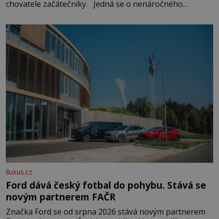
chovatele začátečníky. Jedná se o nenáročného
klidného ptáčka, který většinu dne jen posedává. Hodně
času tráví na zemi, kde sbírá zbytky semínek Jeho
domovinou je prakticky celá Austrálie s výjimkou
pobřežní oblasti.
iluxus.cz
Ford dává český fotbal do pohybu. Stává se
novým partnerem FAČR
Značka Ford se od srpna 2026 stává novým partnerem