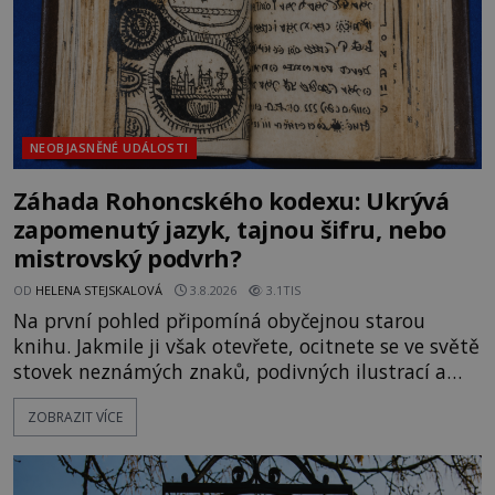
NEOBJASNĚNÉ UDÁLOSTI
Záhada Rohoncského kodexu: Ukrývá
zapomenutý jazyk, tajnou šifru, nebo
mistrovský podvrh?
OD
HELENA STEJSKALOVÁ
3.8.2026
3.1TIS
Na první pohled připomíná obyčejnou starou
knihu. Jakmile ji však otevřete, ocitnete se ve světě
stovek neznámých znaků, podivných ilustrací a
textu, který už téměř dvě století vzdoruje všem
ZOBRAZIT VÍCE
pokusům o rozluštění. Rohoncský kodex patří mezi
největší záhady evropských dějin a dodnes nikdo s
jistotou neví, kdo jej napsal, kdy vznikl ani co