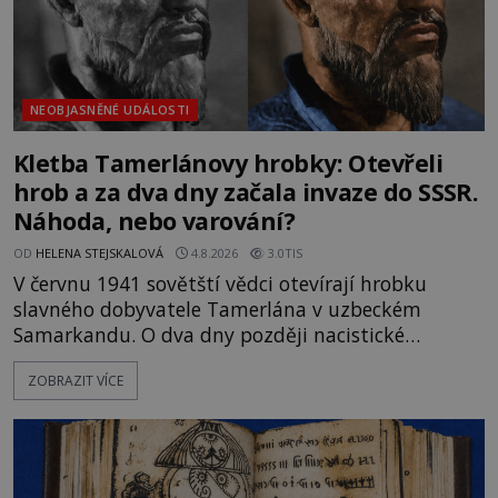
NEOBJASNĚNÉ UDÁLOSTI
Kletba Tamerlánovy hrobky: Otevřeli
hrob a za dva dny začala invaze do SSSR.
Náhoda, nebo varování?
OD
HELENA STEJSKALOVÁ
4.8.2026
3.0TIS
V červnu 1941 sovětští vědci otevírají hrobku
slavného dobyvatele Tamerlána v uzbeckém
Samarkandu. O dva dny později nacistické
Německo zahajuje operaci Barbarossa a napadá
ZOBRAZIT VÍCE
Sovětský svaz. Shoda dat je natolik zarážející, že se
rodí jedna z nejslavnějších „kleteb“ 20. století. Je
na legendě něco pravdy, nebo jde jen o fascinující
souhru okolností? Když antropolog Michail
Gerasimov (1907-1970) a