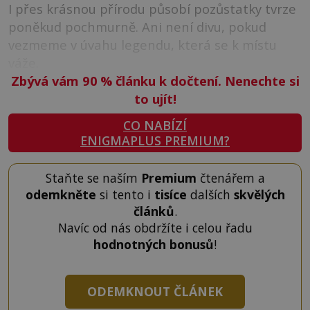
I přes krásnou přírodu působí pozůstatky tvrze
poněkud pochmurně. Ani není divu, pokud
vezmeme v úvahu legendu, která se k místu
váže.
Zbývá vám 90
%
článku k dočtení. Nenechte si
to ujít!
CO NABÍZÍ
ENIGMAPLUS PREMIUM?
Staňte se naším
Premium
čtenářem a
odemkněte
si tento i
tisíce
dalších
skvělých
článků
.
Navíc od nás obdržíte i celou řadu
hodnotných bonusů
!
ODEMKNOUT ČLÁNEK