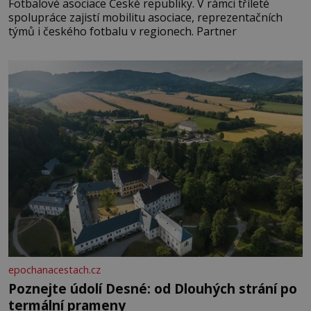
Fotbalové asociace České republiky. V rámci tříleté
spolupráce zajistí mobilitu asociace, reprezentačních
týmů i českého fotbalu v regionech. Partner
epochanacestach.cz
Poznejte údolí Desné: od Dlouhých strání po
termální prameny