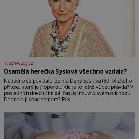
nasehvezdy.cz
Osamělá herečka Syslová všechno vzdala?
Nedávno se povídalo, že má Dana Syslová (80) blízkého
přítele, který je jí oporou. Ale je to ještě vůbec pravda? V
posledních dnech čím dál častěji mluví o svém odchodu.
Dohnala ji snad samota? Půs