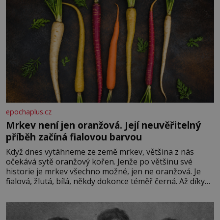
epochaplus.cz
Mrkev není jen oranžová. Její neuvěřitelný
příběh začíná fialovou barvou
Když dnes vytáhneme ze země mrkev, většina z nás
očekává sytě oranžový kořen. Jenže po většinu své
historie je mrkev všechno možné, jen ne oranžová. Je
fialová, žlutá, bílá, někdy dokonce téměř černá. Až díky
stovkám let pečlivého šlechtění se z ní stává zelenina,
bez které si českou zahradu ani nedokážeme představit.
Její příběh je