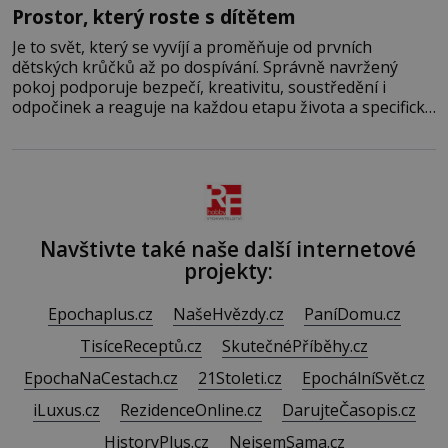
Prostor, který roste s dítětem
Je to svět, který se vyvíjí a proměňuje od prvních
dětských krůčků až po dospívání. Správně navržený
pokoj podporuje bezpečí, kreativitu, soustředění i
odpočinek a reaguje na každou etapu života a specifické
potřeby dítěte. Pro nejmenší je klíčová jednoduchost,
měkkost a bezpečí, proto by pokoj miminka měl působit
především klidně a útulně. Předškolní věk je
Navštivte také naše další internetové
projekty:
Epochaplus.cz
NašeHvězdy.cz
PaníDomu.cz
TisíceReceptů.cz
SkutečnéPříběhy.cz
EpochaNaCestach.cz
21Stoleti.cz
EpochálníSvět.cz
iLuxus.cz
RezidenceOnline.cz
DarujteČasopis.cz
HistoryPlus.cz
NejsemSama.cz