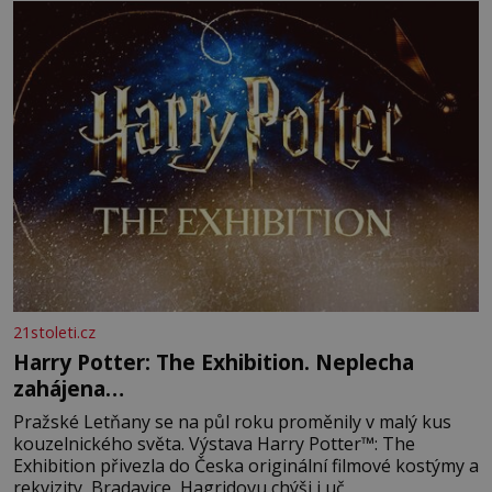
21stoleti.cz
Harry Potter: The Exhibition. Neplecha
zahájena…
Pražské Letňany se na půl roku proměnily v malý kus
kouzelnického světa. Výstava Harry Potter™: The
Exhibition přivezla do Česka originální filmové kostýmy a
rekvizity, Bradavice, Hagridovu chýši i uč