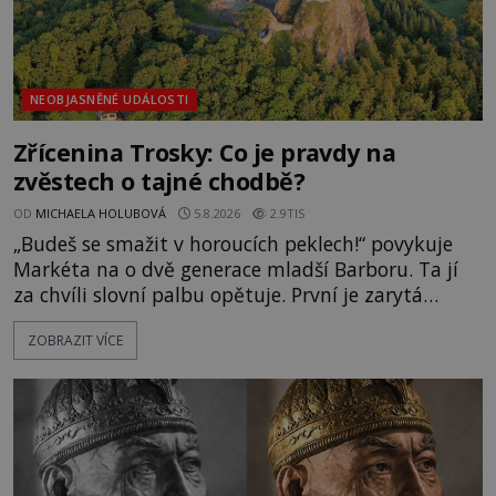
NEOBJASNĚNÉ UDÁLOSTI
Zřícenina Trosky: Co je pravdy na
zvěstech o tajné chodbě?
OD
MICHAELA HOLUBOVÁ
5.8.2026
2.9TIS
„Budeš se smažit v horoucích peklech!“ povykuje
Markéta na o dvě generace mladší Barboru. Ta jí
za chvíli slovní palbu opětuje. První je zarytá
katolička, druhá přesvědčená kališnice. A každá z
ZOBRAZIT VÍCE
nich se usídlí na jedné z věží slavného hradu
Trosky. Šlechtic Ota IV. z Bergova (1399–1452) patří
mezi vůdce protihusitského boje. Za manželku má
skutečně jistou