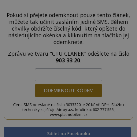
Pokud si přejete odemknout pouze tento článek,
můžete tak učinit zasláním jediné SMS. Během
chvilky obdržíte číselný kód, který opíšete do
následujícího okénka a kliknutím na tlačítko jej
odemknete.
Zprávu ve tvaru "CTU CLANEK" odešlete na číslo
903 33 20
.
ODEMKNOUT KÓDEM
Cena SMS odeslané na číslo 9033320 je 20 Kč vč. DPH. Službu
technicky zajišťuje Airtoy a.s. Infolinka: 602 777 555,
www.platmobilem.cz
Sdílet na Facebooku