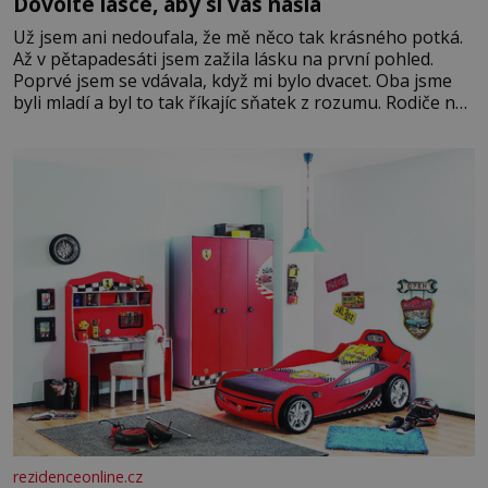
Dovolte lásce, aby si vás našla
Už jsem ani nedoufala, že mě něco tak krásného potká.
Až v pětapadesáti jsem zažila lásku na první pohled.
Poprvé jsem se vdávala, když mi bylo dvacet. Oba jsme
byli mladí a byl to tak říkajíc sňatek z rozumu. Rodiče nás
dali dohromady, Toník byl dobře zaopatřený mladý muž.
Manželství nám oběma moc nesvědčilo, brzy jsme zjistili,
že
rezidenceonline.cz