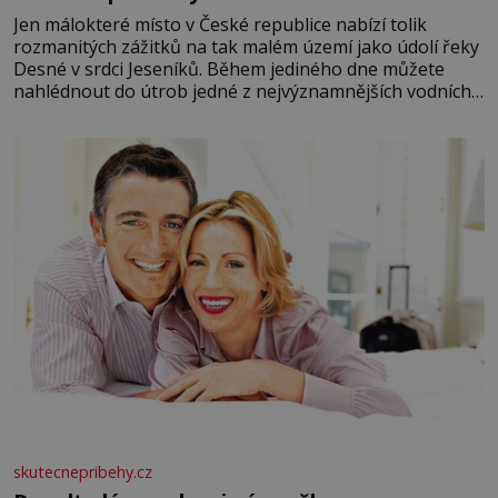
Jen málokteré místo v České republice nabízí tolik
rozmanitých zážitků na tak malém území jako údolí řeky
Desné v srdci Jeseníků. Během jediného dne můžete
nahlédnout do útrob jedné z nejvýznamnějších vodních
elektráren v Evropě, vydat se na horské hřebeny, projet
se na koloběžce a den zakončit poznáváním památek ve
Velkých Losinách nebo v termálním
skutecnepribehy.cz