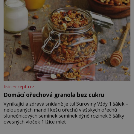
vyšlehejte s cukrem do světlé pěny a postupně do nich
vmíchejte mascarpone, aby vznikl hladký
tisicereceptu.cz
Domácí ořechová granola bez cukru
Vynikající a zdravá snídaně je tu! Suroviny Vždy 1 šálek –
neloupaných mandlí kešu ořechů vlašských ořechů
slunečnicových semínek semínek dýně rozinek 3 šálky
ovesných vloček 1 lžíce mlet