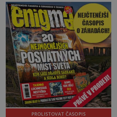
kromě syrových bobů. Příběh se rychle stává
jednou z největších záhad středověké Anglie a ani
po téměř devíti stech letech není
PROLISTOVAT ČASOPIS