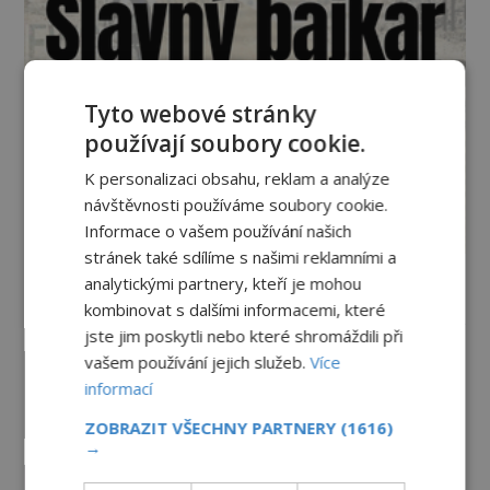
Tyto webové stránky
používají soubory cookie.
K personalizaci obsahu, reklam a analýze
návštěvnosti používáme soubory cookie.
Informace o vašem používání našich
stránek také sdílíme s našimi reklamními a
analytickými partnery, kteří je mohou
Vesmír a technologie
kombinovat s dalšími informacemi, které
jste jim poskytli nebo které shromáždili při
Co zachycují tajemné snímky
vašem používání jejich služeb.
Více
Marsu? Je na něm přeci jen voda?
informací
PREMIUM
7.8.2026
978
ZOBRAZIT VŠECHNY PARTNERY
(1616)
→
Podivné události roku 2023: Jsou