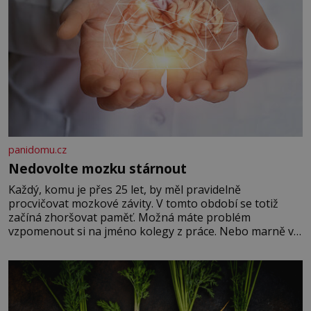
panidomu.cz
Nedovolte mozku stárnout
Každý, komu je přes 25 let, by měl pravidelně
procvičovat mozkové závity. V tomto období se totiž
začíná zhoršovat paměť. Možná máte problém
vzpomenout si na jméno kolegy z práce. Nebo marně v
paměti lovíte název knížky, kterou jste nedávno přečetli.
Je to opravdu tak, s věkem jako kdyby se paměť
rozhodla stávkovat. Cvičte