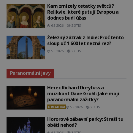
Kam zmizely ostatky světců?
Relikvie, které putují Evropou a
dodnes budí úžas
6.8.2026
2.3TIS
Železný zázrak z Indie: Proč tento
sloup už 1 600 let nezná rez?
5.8.2026
2.6TIS
Paranormální jevy
Herec Richard Dreyfuss a
muzikant Dave Grohl: Jaké mají
paranormální zážitky?
PREMIUM
5.8.2026
2.7TIS
Hororové zábavní parky: Straší tu
oběti nehod?
4.8.2026
3.3TIS