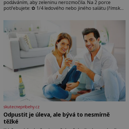
podáváním, aby zeleninu nerozmočila. Na 2 porce
potřebujete: ✿ 1/4 ledového nebo jiného salátu (římský
salát, polníček…) ✿ 1 malá konzerva kukuřice ✿ ½
okurky ✿ 2 rajčata Zálivka: ✿ 4 lžíce olivového oleje ✿ 1
lžíci citronové šťávy ✿ ½ stroužku
skutecnepribehy.cz
Odpustit je úleva, ale bývá to nesmírně
těžké