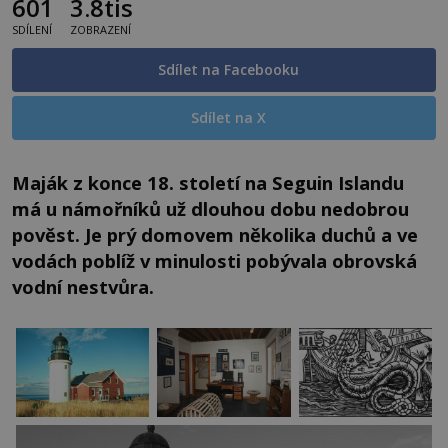
601
3.8tis
SDÍLENÍ
ZOBRAZENÍ
Sdílet na Facebooku
Sdílet na X
Maják z konce 18. století na Seguin Islandu
má u námořníků už dlouhou dobu nedobrou
pověst. Je prý domovem několika duchů a ve
vodách poblíž v minulosti pobývala obrovská
vodní nestvůra.