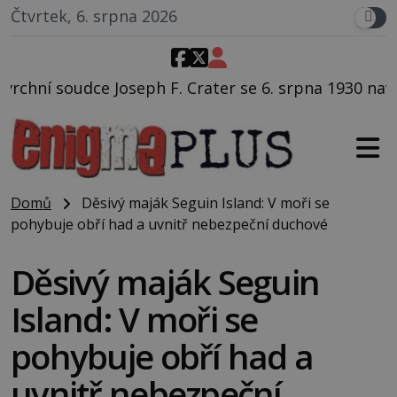
Čtvrtek, 6. srpna 2026
eph F. Crater se 6. srpna 1930 navečeří ve své oblíbe
Domů
Děsivý maják Seguin Island: V moři se
pohybuje obří had a uvnitř nebezpeční duchové
Děsivý maják Seguin
Island: V moři se
pohybuje obří had a
uvnitř nebezpeční