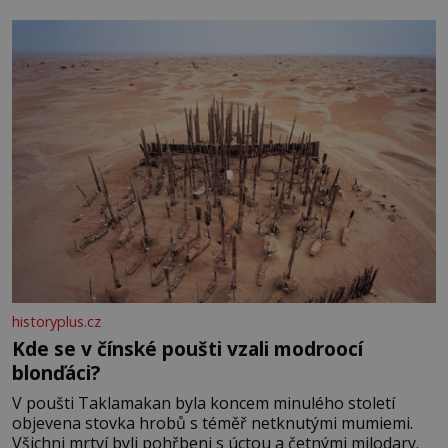
historyplus.cz
Kde se v čínské poušti vzali modroocí
blonďáci?
V poušti Taklamakan byla koncem minulého století
objevena stovka hrobů s téměř netknutými mumiemi.
Všichni mrtví byli pohřbeni s úctou a četnými milodary.