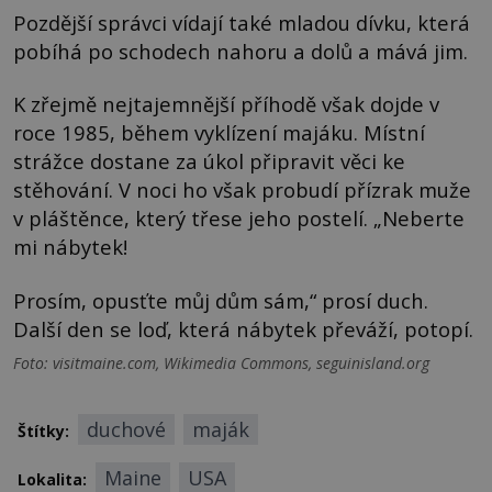
Pozdější správci vídají také mladou dívku, která
pobíhá po schodech nahoru a dolů a mává jim.
K zřejmě nejtajemnější příhodě však dojde v
roce 1985, během vyklízení majáku. Místní
strážce dostane za úkol připravit věci ke
stěhování. V noci ho však probudí přízrak muže
v pláštěnce, který třese jeho postelí. „Neberte
mi nábytek!
Prosím, opusťte můj dům sám,“ prosí duch.
Další den se loď, která nábytek převáží, potopí.
Foto: visitmaine.com, Wikimedia Commons, seguinisland.org
duchové
maják
Štítky:
Maine
USA
Lokalita: