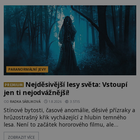
vysvětlení, záhadologové upozorňují, že některé
lokality vykazují nápadně podobná svědectví po
celé generace. A právě tato opakující se svědectví
ud
PARANORMÁLNÍ JEVY
Nejděsivější lesy světa: Vstoupí
PREMIUM
jen ti nejodvážnější!
OD
RADKA SÁBLIKOVÁ
1.8.2026
3.5TIS
Stínové bytosti, časové anomálie, děsivé přízraky a
hrůzostrašný křik vycházející z hlubin temného
lesa. Není to začátek hororového filmu, ale
události, které popisují návštěvníci lesů, které jsou
ZOBRAZIT VÍCE
označovány jako nejděsivější na světě. Lidé bydlící