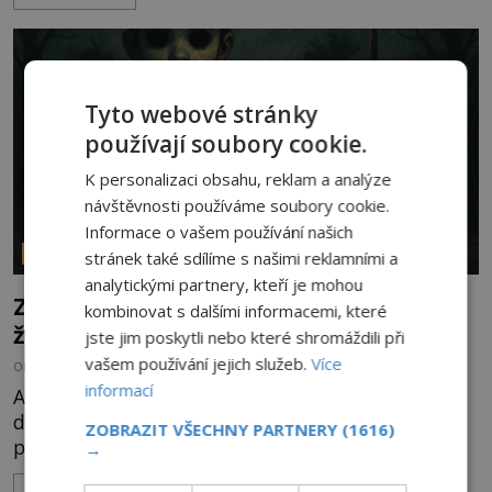
v jejich blízkosti se jim i za bílého dne obloukem
vyhýbají! Už jste o těchto lesích slyšeli? A odvážili
byste se je navštívit? [gallery ids="17
Tyto webové stránky
používají soubory cookie.
K personalizaci obsahu, reklam a analýze
návštěvnosti používáme soubory cookie.
Informace o vašem používání našich
PARANORMÁLNÍ JEVY
stránek také sdílíme s našimi reklamními a
analytickými partnery, kteří je mohou
Záhada děsivých černookých dětí: Je to
kombinovat s dalšími informacemi, které
žert nebo realita?
jste jim poskytli nebo které shromáždili při
vašem používání jejich služeb.
Více
OD
ANDREA ŠULCOVÁ
29.7.2026
3.2TIS
informací
Americký novinář Brian Bethel postává kolem
desáté večer u svého auta na opuštěném
ZOBRAZIT VŠECHNY PARTNERY
(1616)
parkovišti a kouří cigaretu. Když odhodí vajgl a
→
chystá se nastoupit do auta, přijdou k němu dva