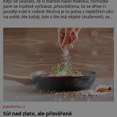
Když se ukázalo, že si manžel našel milenku, rozhodla
jsem se trpělivě vyčkávat, přesvědčena, že se dříve či
později vrátí k rodině. Možná je to jedna z nejtěžších věcí
na světě. Ale každý, kdo s tím má nějaké zkušenosti, se
zapřísahá, že pokud odpustíte, znatelně se vám uleví.
Když se ke mně doneslo, že si manžel pořídil milenku,
panidomu.cz
Sůl nad zlato, ale přiměřeně