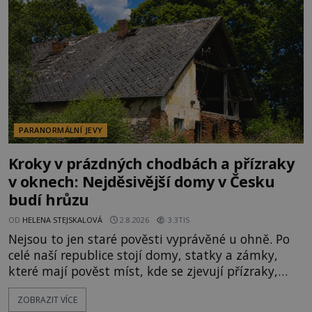
velká snaha to utajit, někteří z
PARANORMÁLNÍ JEVY
Kroky v prázdných chodbách a přízraky
v oknech: Nejděsivější domy v Česku
budí hrůzu
OD
HELENA STEJSKALOVÁ
2.8.2026
3.3TIS
Nejsou to jen staré pověsti vyprávěné u ohně. Po
celé naší republice stojí domy, statky a zámky,
které mají pověst míst, kde se zjevují přízraky,
ozývají nevysvětlitelné zvuky nebo se dějí podivné
ZOBRAZIT VÍCE
jevy. Zatímco historici většinou hledají racionální