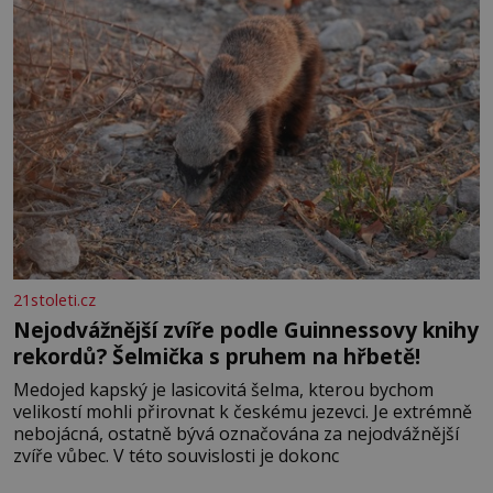
21stoleti.cz
Nejodvážnější zvíře podle Guinnessovy knihy
rekordů? Šelmička s pruhem na hřbetě!
Medojed kapský je lasicovitá šelma, kterou bychom
velikostí mohli přirovnat k českému jezevci. Je extrémně
nebojácná, ostatně bývá označována za nejodvážnější
zvíře vůbec. V této souvislosti je dokonc