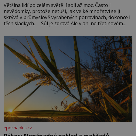
Většina lidí po celém světě jí soli až moc. Často i
nevědomky, protože netuší, jak velké množství se jí
skrývá v průmyslově vyráběných potravinách, dokonce i
těch sladkých. Sůl je zdravá Ale v ani ne třetinovém
množství, než je pro většinu populace běžné. Její
základní složky– sodík a chlór – jsou zásadní pro
správné hospodaření
epochaplus.cz
Rákos: Nenápadný poklad z mokřadů