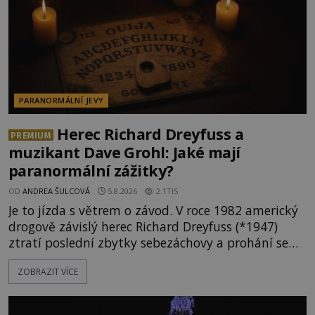
PARANORMÁLNÍ JEVY
Herec Richard Dreyfuss a
PREMIUM
muzikant Dave Grohl: Jaké mají
paranormální zážitky?
OD
ANDREA ŠULCOVÁ
5.8.2026
2.1TIS
Je to jízda s větrem o závod. V roce 1982 americký
drogově závislý herec Richard Dreyfuss (*1947)
ztratí poslední zbytky sebezáchovy a prohání se
po silnicích ve svém mercedesu jako utržený ze
ZOBRAZIT VÍCE
řetězu. Vše vyvrcholí katastrofou, když to Dreyfuss
napálí v plné rychlosti do stromu! Policie ve vraku
následně nalezne schovaný kokain. Tímto