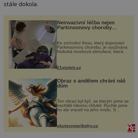
stále dokola.
Neinvazivní léčba nejen
Parkinsonovy choroby
pomocí ultrazvukové
„helmy“
Ke zmírnění třesu, který doprovází
Parkinsonovu chorobu, je využívána
hluboká mozková stimulace, která
však vyžaduje vysoce invazivní
zákrok. Ultrazvuk zase není vhodný
k dostatečně přesnému zacílení ...
21stoleti.cz
Obraz s andělem chrání náš
dům
Ten obraz byl kýč, se kterým jsme se
nechtěli nikomu chlubit. Rychle jsme
ho ale vraceli na jeho místo. S
manželem Vaškem jsme si pořídili
chaloupku, takový domek na severu
Čech, kde jsme si naplánova...
skutecnepribehy.cz