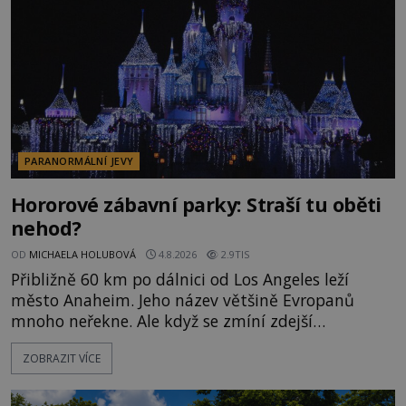
momentem se slavnému
PARANORMÁLNÍ JEVY
Hororové zábavní parky: Straší tu oběti
nehod?
OD
MICHAELA HOLUBOVÁ
4.8.2026
2.9TIS
Přibližně 60 km po dálnici od Los Angeles leží
město Anaheim. Jeho název většině Evropanů
mnoho neřekne. Ale když se zmíní zdejší
Disneyland, je hned jasno. Zábavní park vyroste na
ZOBRAZIT VÍCE
poklidném místě bývalého sadu pomerančovníků.
Klid tu teď rozhodně nepanuje, park navštíví
kolem 17 000 000 zábavychtivých lidí ročně. A ač je