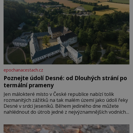
epochanacestach.cz
Poznejte údolí Desné: od Dlouhých strání po
termální prameny
Jen málokteré místo v České republice nabízí tolik
rozmanitých zážitků na tak malém území jako údolí řeky
Desné v srdci Jeseníků. Během jediného dne můžete
nahlédnout do útrob jedné z nejvýznamnějších vodních
elektráren v Evropě, vydat se na horské hřebeny, projet
se na koloběžce a den zakončit poznáváním památek ve
Velkých Losinách nebo v termálním