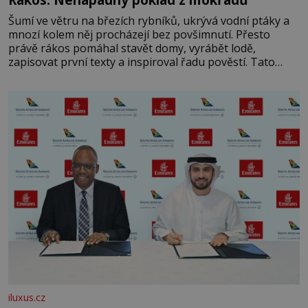
Šumí ve větru na březích rybníků, ukrývá vodní ptáky a
mnozí kolem něj procházejí bez povšimnutí. Přesto
právě rákos pomáhal stavět domy, vyrábět lodě,
zapisovat první texty a inspiroval řadu pověstí. Tato
skromná, ale užitečná rostlina provází člověka už tisíce
let. Většina lidí vnímá rákos jen jako obyčejnou kulisu
letního koupání. Stačí se však podívat
iluxus.cz