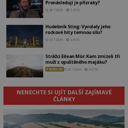
Pronásledují je přízraky?
28.7.2026
3.4TIS
Hudebník Sting: Vyvolaly jeho
rockové hity temnou sílu?
23.7.2026
3.4TIS
Strážci Eilean Mòr: Kam zmizeli tři
muži z opuštěného majáku?
PREMIUM
22.7.2026
3.0TIS
NENECHTE SI UJÍT DALŠÍ ZAJÍMAVÉ
ČLÁNKY