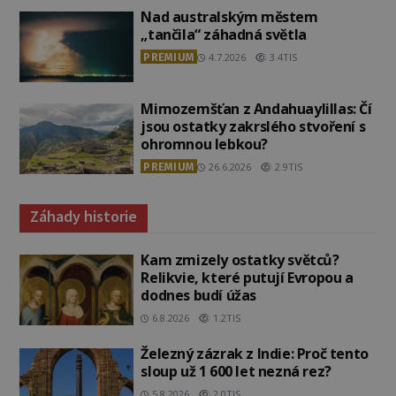
Nad australským městem
„tančila“ záhadná světla
PREMIUM
4.7.2026
3.4TIS
Mimozemšťan z Andahuaylillas: Čí
jsou ostatky zakrslého stvoření s
ohromnou lebkou?
PREMIUM
26.6.2026
2.9TIS
Záhady historie
Kam zmizely ostatky světců?
Relikvie, které putují Evropou a
dodnes budí úžas
6.8.2026
1.2TIS
Železný zázrak z Indie: Proč tento
sloup už 1 600 let nezná rez?
5.8.2026
2.0TIS