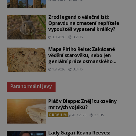
Zrod legend o válečné lsti:
Opravdu na zmatení nepřítele
vypouštěli vypasené králíky?
3.8.2026
3.2TIS
Mapa Piriho Reise: Zakázané
vědění starověku, nebo jen
geniální práce osmanského
admirála?
1.8.2026
3.3TIS
Paranormální jevy
Pláž v Dieppe: Znějí tu ozvěny
mrtvých vojáků?
PREMIUM
28.7.2026
3.1TIS
Lady Gaga i Keanu Reeves: