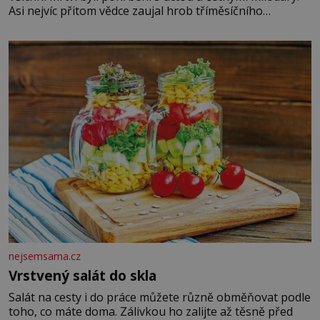
Asi nejvíc přitom vědce zaujal hrob tříměsíčního
chlapečka s modrou filcovou čapkou, z níž se draly
blonďaté vlásky. Fakt, že jsou těla dávných lidí nesmírně
dobře zachovalá, přičítají odborníci zdejším klimatickým
podmínkám. Sucho, prosolené písky a extrémně
nejsemsama.cz
Vrstvený salát do skla
Salát na cesty i do práce můžete různě obměňovat podle
toho, co máte doma. Zálivkou ho zalijte až těsně před