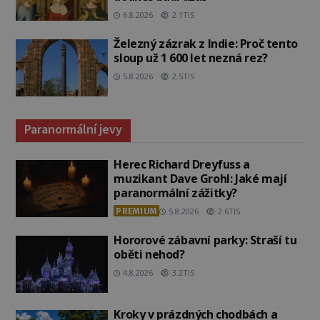
6.8.2026
2.1TIS
Železný zázrak z Indie: Proč tento
sloup už 1 600 let nezná rez?
5.8.2026
2.5TIS
Paranormální jevy
Herec Richard Dreyfuss a
muzikant Dave Grohl: Jaké mají
paranormální zážitky?
PREMIUM
5.8.2026
2.6TIS
Hororové zábavní parky: Straší tu
oběti nehod?
4.8.2026
3.2TIS
Kroky v prázdných chodbách a