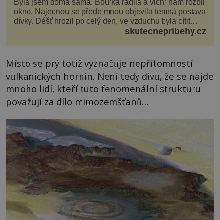
Byla jsem doma sama. Bouřka řádila a vichr nám rozbil
okno. Najednou se přede mnou objevila temná postava
dívky. Déšť hrozil po celý den, ve vzduchu byla cítit
bouřka. Do topolů před domem se opřel ví...
skutecnepribehy.cz
Místo se prý totiž vyznačuje nepřítomností
vulkanických hornin. Není tedy divu, že se najde
mnoho lidí, kteří tuto fenomenální strukturu
považují za dílo mimozemšťanů…