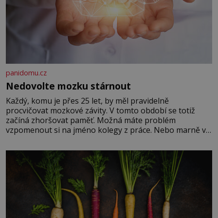
panidomu.cz
Nedovolte mozku stárnout
Každý, komu je přes 25 let, by měl pravidelně
procvičovat mozkové závity. V tomto období se totiž
začíná zhoršovat paměť. Možná máte problém
vzpomenout si na jméno kolegy z práce. Nebo marně v
paměti lovíte název knížky, kterou jste nedávno přečetli.
Je to opravdu tak, s věkem jako kdyby se paměť
rozhodla stávkovat. Cvičte