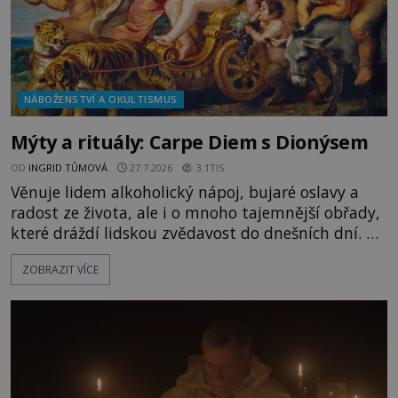
NÁBOŽENSTVÍ A OKULTISMUS
Mýty a rituály: Carpe Diem s Dionýsem
OD
INGRID TŮMOVÁ
27.7.2026
3.1TIS
Věnuje lidem alkoholický nápoj, bujaré oslavy a
radost ze života, ale i o mnoho tajemnější obřady,
které dráždí lidskou zvědavost do dnešních dní. Co
doopravdy představuje bůh, jemuž Římané říkají
ZOBRAZIT VÍCE
Bakchus? Mytologický příběh řeckého boha
Dionýsa není zrovna idylická pohádka. Bůh Zeus jej
zplodí se svou milenkou Semelou, což Diova žena
Héra nemůže nechat b