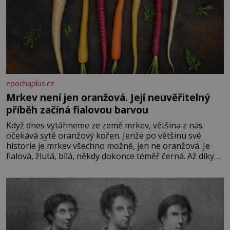
epochaplus.cz
Mrkev není jen oranžová. Její neuvěřitelný
příběh začíná fialovou barvou
Když dnes vytáhneme ze země mrkev, většina z nás
očekává sytě oranžový kořen. Jenže po většinu své
historie je mrkev všechno možné, jen ne oranžová. Je
fialová, žlutá, bílá, někdy dokonce téměř černá. Až díky
stovkám let pečlivého šlechtění se z ní stává zelenina,
bez které si českou zahradu ani nedokážeme představit.
Její příběh je