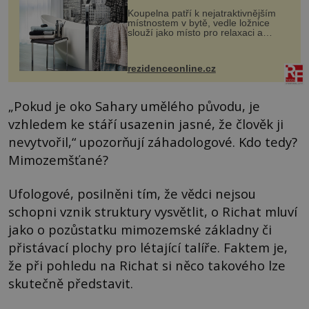
Koupelna patří k nejatraktivnějším
místnostem v bytě, vedle ložnice
slouží jako místo pro relaxaci a
odpočinek. Koupelnový textil –
ručníky, osušky a koberečky –
mohou jako mávnutím kouzelného
rezidenceonline.cz
proutku...
„Pokud je oko Sahary umělého původu, je
vzhledem ke stáří usazenin jasné, že člověk ji
nevytvořil,“ upozorňují záhadologové. Kdo tedy?
Mimozemšťané?
Ufologové, posilněni tím, že vědci nejsou
schopni vznik struktury vysvětlit, o Richat mluví
jako o pozůstatku mimozemské základny či
přistávací plochy pro létající talíře. Faktem je,
že při pohledu na Richat si něco takového lze
skutečně představit.