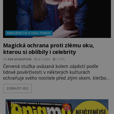
NÁBOŽENSTVÍ A OKULTISMUS
Magická ochrana proti zlému oku,
kterou si oblíbily i celebrity
OD
EVA SOUKUPOVÁ
20.7.2026
3.1TIS
Červená stužka uvázaná kolem zápěstí podle
lidové pověrčivosti v některých kulturách
ochraňuje svého nositele před zlým okem, kletbou,
která může přivodit neštěstí či nemoc. S tímto
ZOBRAZIT VÍCE
nenápadným symbolem magické ochrany lze
občas spatřit i různé celebrity včetně Madonny
nebo Leonarda DiCapria. Na Blízkém východě a v
židovských komunitách po celém světě, je