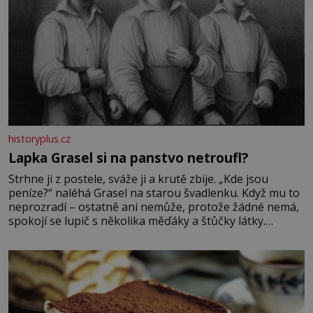
historyplus.cz
Lapka Grasel si na panstvo netroufl?
Strhne ji z postele, sváže ji a krutě zbije. „Kde jsou
peníze?“ naléhá Grasel na starou švadlenku. Když mu to
neprozradí – ostatně ani nemůže, protože žádné nemá,
spokojí se lupič s několika měďáky a štůčky látky.
Zraněná žena pár dní nato umírá. Je to muž nebývale
krutý. Jeho činy budí hrůzu ještě dlouho po jeho smrti