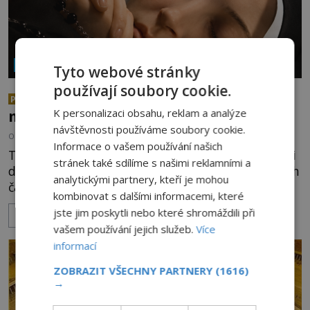
NÁBOŽENSTVÍ A OKULTISMUS
Tyto webové stránky
používají soubory cookie.
Neporušená těla svatých: Jak je
PREMIUM
možné, že vzdorují času?
K personalizaci obsahu, reklam a analýze
návštěvnosti používáme soubory cookie.
OD
EVA SOUKUPOVÁ
6.8.2026
2.0TIS
Informace o vašem používání našich
Těla mnohých světců se zázračně nerozkládají ani
stránek také sdílíme s našimi reklamními a
desítky či stovky let po jejich smrti, ačkoliv na nich
analytickými partnery, kteří je mohou
často nebylo provedeno balzamování či jiné
kombinovat s dalšími informacemi, které
pokusy o konzervaci. Neporušené ostatky bývají
jste jim poskytli nebo které shromáždili při
ZOBRAZIT VÍCE
považovány za důkaz svatosti zemřelých. Jaké
vašem používání jejich služeb.
Více
tajemné síly těla významných náboženských
informací
osobností ochraňují? Na hřbitově u kláštera
Milosrdných
ZOBRAZIT VŠECHNY PARTNERY
(1616)
→