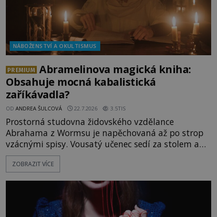
NÁBOŽENSTVÍ A OKULTISMUS
Abramelinova magická kniha:
PREMIUM
Obsahuje mocná kabalistická
zaříkávadla?
OD
ANDREA ŠULCOVÁ
22.7.2026
3.5TIS
Prostorná studovna židovského vzdělance
Abrahama z Wormsu je napěchovaná až po strop
vzácnými spisy. Vousatý učenec sedí za stolem a
před sebou má rozložený jeden z nejzáhadnějších
ZOBRAZIT VÍCE
magických textů. Jde o Abramelinův grimoár, který
sám sepsal. Skutečně do něj zaznamenal mocná
kouzla, jak si někteří myslí, nebo jde o pouhou
pověru? Už šest měsíců pobývá