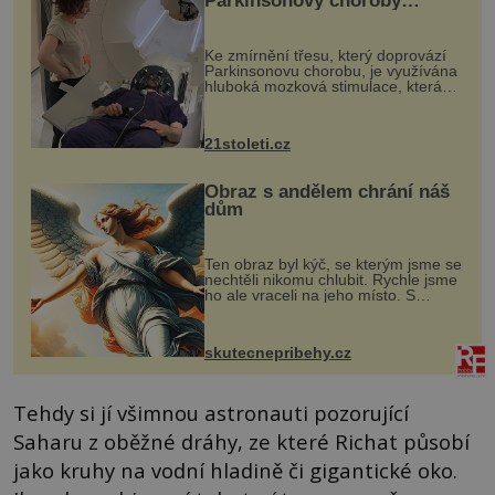
Parkinsonovy choroby
pomocí ultrazvukové
„helmy“
Ke zmírnění třesu, který doprovází
Parkinsonovu chorobu, je využívána
hluboká mozková stimulace, která
však vyžaduje vysoce invazivní
zákrok. Ultrazvuk zase není vhodný
k dostatečně přesnému zacílení ...
21stoleti.cz
Obraz s andělem chrání náš
dům
Ten obraz byl kýč, se kterým jsme se
nechtěli nikomu chlubit. Rychle jsme
ho ale vraceli na jeho místo. S
manželem Vaškem jsme si pořídili
chaloupku, takový domek na severu
Čech, kde jsme si naplánova...
skutecnepribehy.cz
Tehdy si jí všimnou astronauti pozorující
Saharu z oběžné dráhy, ze které Richat působí
jako kruhy na vodní hladině či gigantické oko.