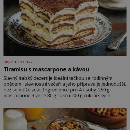
nejsemsama.cz
Tiramisu s mascarpone a kávou
Slavný italský dezert je ideální tečkou za rodinným
obědem i slavnostní večeří a jeho příprava je jednodušší,
než se může zdát. Ingredience pro 4 osoby: 250 g
mascarpone 3 vejce 80 g cukru 200 g cukrářských
piškotů 250 ml silné kávy 2 lžíce amaretta kakao na
posypání Postup: Oddělte žloutky od bílků. Žloutky
vyšlehejte s cukrem do světlé pěny a postupně do nich
vmíchejte mascarpone, aby vznikl hladký