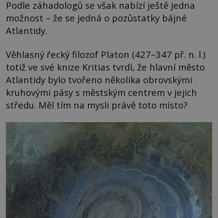
Podle záhadologů se však nabízí ještě jedna
možnost – že se jedná o pozůstatky bájné
Atlantidy.
Věhlasný řecký filozof Platon (427–347 př. n. l.)
totiž ve své knize Kritias tvrdí, že hlavní město
Atlantidy bylo tvořeno několika obrovskými
kruhovými pásy s městským centrem v jejich
středu. Měl tím na mysli právě toto místo?