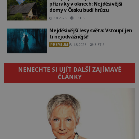
přízraky v oknech: Nejděsivější
domy v Česku budí hrůzu
2.8.2026
3.3TIS
Nejděsivější lesy světa: Vstoupí jen
ti nejodvážnější!
PREMIUM
1.8.2026
3.5TIS
NENECHTE SI UJÍT DALŠÍ ZAJÍMAVÉ
ČLÁNKY