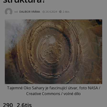
od
DALIBOR VRÁNA
26.4.2024
2.6tis
Tajemné Oko Sahary je fascinující útvar, foto NASA /
Creative Commons / volné dílo
290
2.6tis