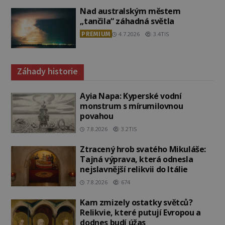
Nad australským městem
„tančila“ záhadná světla
PREMIUM
4.7.2026
3.4TIS
Záhady historie
Ayia Napa: Kyperské vodní
monstrum s mírumilovnou
povahou
7.8.2026
3.2TIS
Ztracený hrob svatého Mikuláše:
Tajná výprava, která odnesla
nejslavnější relikvii do Itálie
7.8.2026
674
Kam zmizely ostatky světců?
Relikvie, které putují Evropou a
dodnes budí úžas