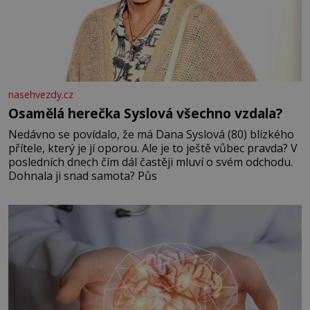
nasehvezdy.cz
Osamělá herečka Syslová všechno vzdala?
Nedávno se povídalo, že má Dana Syslová (80) blízkého
přítele, který je jí oporou. Ale je to ještě vůbec pravda? V
posledních dnech čím dál častěji mluví o svém odchodu.
Dohnala ji snad samota? Půs