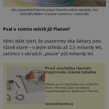
Oko připomíná Platonův popis hlavního města Atlantidy, foto
NASA/JPL/NIMA / Creative Commons / volné dílo
Psal o tomto místě již Platon?
Vědci dále zjistí, že usazeniny oka Sahary jsou
různě staré – v jejím středu až 2,5 miliardy let,
zatímco v okrajích „pouze“ půl miliardy let.
První sluchátka Hermés
inspirovala slavná kabelka
Vůbec první sluchátka od módního
domu Hermès byla vyrobena
experimentálním laboratoří Hermès
Ateliers Horizons. Elegantní gadget
si vyžádal dva roky vývoje a chlubí
se ručně šitou hovězí kůží a
epochalnisvet.cz
kovový...