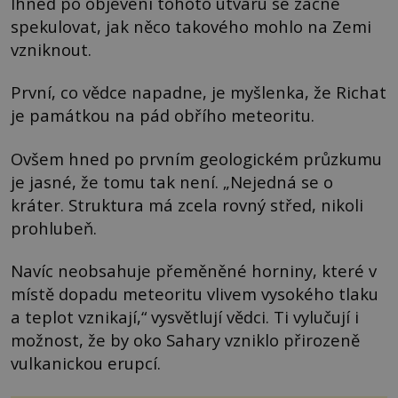
Ihned po objevení tohoto útvaru se začne
spekulovat, jak něco takového mohlo na Zemi
vzniknout.
První, co vědce napadne, je myšlenka, že Richat
je památkou na pád obřího meteoritu.
Ovšem hned po prvním geologickém průzkumu
je jasné, že tomu tak není. „Nejedná se o
kráter. Struktura má zcela rovný střed, nikoli
prohlubeň.
Navíc neobsahuje přeměněné horniny, které v
místě dopadu meteoritu vlivem vysokého tlaku
a teplot vznikají,“ vysvětlují vědci. Ti vylučují i
možnost, že by oko Sahary vzniklo přirozeně
vulkanickou erupcí.