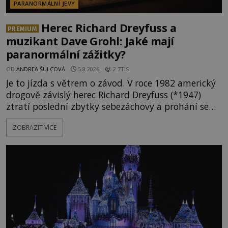
PARANORMÁLNÍ JEVY
Herec Richard Dreyfuss a
PREMIUM
muzikant Dave Grohl: Jaké mají
paranormální zážitky?
OD
ANDREA ŠULCOVÁ
5.8.2026
2.7TIS
Je to jízda s větrem o závod. V roce 1982 americký
drogově závislý herec Richard Dreyfuss (*1947)
ztratí poslední zbytky sebezáchovy a prohání se
po silnicích ve svém mercedesu jako utržený ze
ZOBRAZIT VÍCE
řetězu. Vše vyvrcholí katastrofou, když to Dreyfuss
napálí v plné rychlosti do stromu! Policie ve vraku
následně nalezne schovaný kokain. Tímto
momentem se slavnému