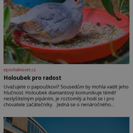
epochalnisvet.cz
Holoubek pro radost
Uvažujete o papouškovi? Sousedům by mohla vadit jeho
hlučnost. Holoubek diamantový komunikuje téměř
neslyšitelným pípáním, je roztomilý a hodí se i pro
chovatele začátečníky. Jedná se o nenáročného
klidného ptáčka, který většinu dne jen posedává. Hodně
času tráví na zemi, kde sbírá zbytky semínek Jeho
domovinou je prakticky celá Austrálie s výjimkou
pobřežní oblasti.