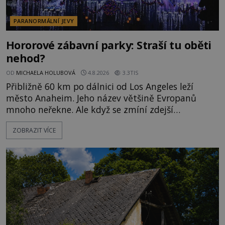
PARANORMÁLNÍ JEVY
Hororové zábavní parky: Straší tu oběti
nehod?
OD
MICHAELA HOLUBOVÁ
4.8.2026
3.3TIS
Přibližně 60 km po dálnici od Los Angeles leží
město Anaheim. Jeho název většině Evropanů
mnoho neřekne. Ale když se zmíní zdejší
Disneyland, je hned jasno. Zábavní park vyroste na
ZOBRAZIT VÍCE
poklidném místě bývalého sadu pomerančovníků.
Klid tu teď rozhodně nepanuje, park navštíví
kolem 17 000 000 zábavychtivých lidí ročně. A ač je
velká snaha to utajit, někteří z