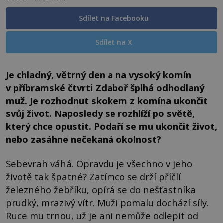
Sdílet na Facebooku
Sdílet na X
Je chladný, větrný den a na vysoký komín
v příbramské čtvrti Zdaboř šplhá odhodlaný
muž. Je rozhodnut skokem z komína ukončit
svůj život. Naposledy se rozhlíží po světě,
který chce opustit. Podaří se mu ukončit život,
nebo zasáhne nečekaná okolnost?
Sebevrah váhá. Opravdu je všechno v jeho
životě tak špatné? Zatímco se drží příčlí
železného žebříku, opírá se do nešťastníka
prudký, mrazivý vítr. Muži pomalu dochází síly.
Ruce mu trnou, už je ani nemůže odlepit od