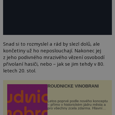
Snad si to rozmyslel a rád by slezl dolů, ale
končetiny už ho neposlouchají. Nakonec jej
z jeho podivného mrazivého vězení osvobodí
přivolaní hasiči, nebo – jak se jim tehdy v 80.
letech 20. stol.
ROUDNICKÉ VINOBRANÍ
Letos poprvé podle nového konceptu
– přímo v historickém jádru města a
pro všechny zcela zdarma. Hlavní
program se odehraje na Karlově a