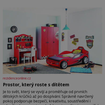
dali dohromady, Toník byl dobře zaopatřený mladý muž.
Manželství nám oběma moc nesvědčilo, brzy jsme zjistili,
že
rezidenceonline.cz
Prostor, který roste s dítětem
Je to svět, který se vyvíjí a proměňuje od prvních
dětských krůčků až po dospívání. Správně navržený
pokoj podporuje bezpečí, kreativitu, soustředění i