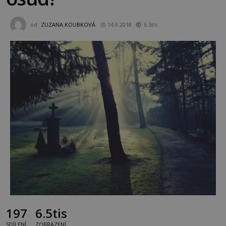
od
ZUZANA KOUBKOVÁ
14.9.2018
6.5tis
197
6.5tis
SDÍLENÍ
ZOBRAZENÍ