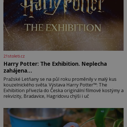
21stoleti.cz
Harry Potter: The Exhibition. Neplecha
zahájena…
Pražské Letňany se na půl roku proměnily v malý kus
kouzelnického světa. Výstava Harry Potter™: The
Exhibition přivezla do Česka originální filmové kostýmy a
rekvizity, Bradavice, Hagridovu chýši i uč