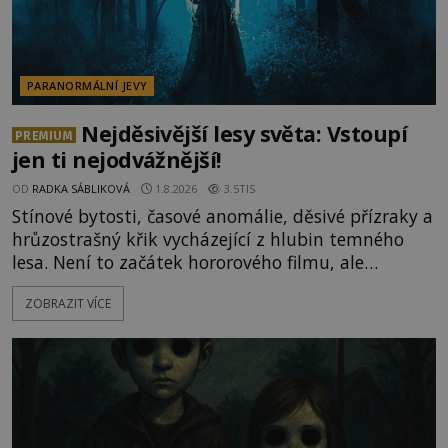
PARANORMÁLNÍ JEVY
Nejděsivější lesy světa: Vstoupí
PREMIUM
jen ti nejodvážnější!
OD
RADKA SÁBLIKOVÁ
1.8.2026
3.5TIS
Stínové bytosti, časové anomálie, děsivé přízraky a
hrůzostrašný křik vycházející z hlubin temného
lesa. Není to začátek hororového filmu, ale
události, které popisují návštěvníci lesů, které jsou
ZOBRAZIT VÍCE
označovány jako nejděsivější na světě. Lidé bydlící
v jejich blízkosti se jim i za bílého dne obloukem
vyhýbají! Už jste o těchto lesích slyšeli? A odvážili
byste se je navštívit? [gallery ids="17