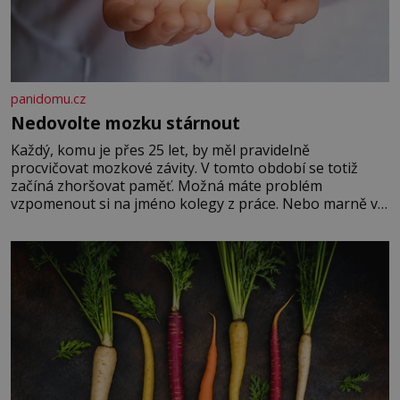
panidomu.cz
Nedovolte mozku stárnout
Každý, komu je přes 25 let, by měl pravidelně
procvičovat mozkové závity. V tomto období se totiž
začíná zhoršovat paměť. Možná máte problém
vzpomenout si na jméno kolegy z práce. Nebo marně v
paměti lovíte název knížky, kterou jste nedávno přečetli.
Je to opravdu tak, s věkem jako kdyby se paměť
rozhodla stávkovat. Cvičte