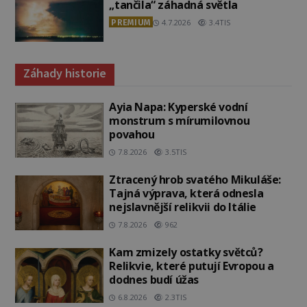
„tančila“ záhadná světla
PREMIUM
4.7.2026
3.4TIS
Záhady historie
Ayia Napa: Kyperské vodní
monstrum s mírumilovnou
povahou
7.8.2026
3.5TIS
Ztracený hrob svatého Mikuláše:
Tajná výprava, která odnesla
nejslavnější relikvii do Itálie
7.8.2026
962
Kam zmizely ostatky světců?
Relikvie, které putují Evropou a
dodnes budí úžas
6.8.2026
2.3TIS