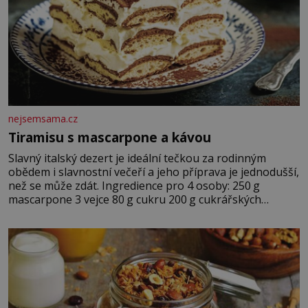
nejsemsama.cz
Tiramisu s mascarpone a kávou
Slavný italský dezert je ideální tečkou za rodinným
obědem i slavnostní večeří a jeho příprava je jednodušší,
než se může zdát. Ingredience pro 4 osoby: 250 g
mascarpone 3 vejce 80 g cukru 200 g cukrářských
piškotů 250 ml silné kávy 2 lžíce amaretta kakao na
posypání Postup: Oddělte žloutky od bílků. Žloutky
vyšlehejte s cukrem do světlé pěny a postupně do nich
vmíchejte mascarpone, aby vznikl hladký