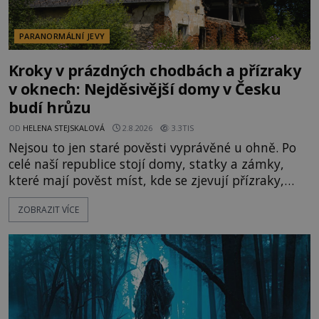
PARANORMÁLNÍ JEVY
Kroky v prázdných chodbách a přízraky
v oknech: Nejděsivější domy v Česku
budí hrůzu
OD
HELENA STEJSKALOVÁ
2.8.2026
3.3TIS
Nejsou to jen staré pověsti vyprávěné u ohně. Po
celé naší republice stojí domy, statky a zámky,
které mají pověst míst, kde se zjevují přízraky,
ozývají nevysvětlitelné zvuky nebo se dějí podivné
ZOBRAZIT VÍCE
jevy. Zatímco historici většinou hledají racionální
vysvětlení, záhadologové upozorňují, že některé
lokality vykazují nápadně podobná svědectví po
celé generace. A právě tato opakující se svědectví
ud