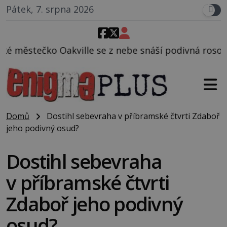
Pátek, 7. srpna 2026
 se z nebe snáší podivná rosolovitá látka neznáméh
Domů
Dostihl sebevraha v příbramské čtvrti Zdaboř
jeho podivný osud?
Dostihl sebevraha
v příbramské čtvrti
Zdaboř jeho podivný
osud?