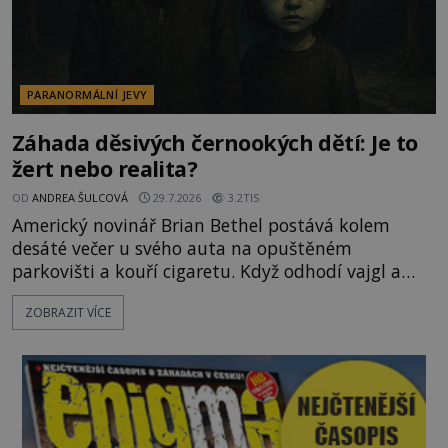
PARANORMÁLNÍ JEVY
Záhada děsivých černookých dětí: Je to
žert nebo realita?
OD
ANDREA ŠULCOVÁ
29.7.2026
3.2TIS
Americký novinář Brian Bethel postává kolem
desáté večer u svého auta na opuštěném
parkovišti a kouří cigaretu. Když odhodí vajgl a
chystá se nastoupit do auta, přijdou k němu dva
ZOBRAZIT VÍCE
mladí chlapci, kterým může být okolo 14 let.
„Pane, byl byste tak laskav a svezl nás domů? Je to
pouhých několik minut od tohoto parkoviště,“
zeptá se suverénně jeden z nich. P