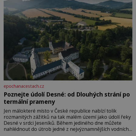
epochanacestach.cz
Poznejte údolí Desné: od Dlouhých strání po
termální prameny
Jen málokteré místo v České republice nabízí tolik
rozmanitých zážitků na tak malém území jako údolí řeky
Desné v srdci Jeseníků. Během jediného dne můžete
nahlédnout do útrob jedné z nejvýznamnějších vodních
elektráren v Evropě, vydat se na horské hřebeny, projet