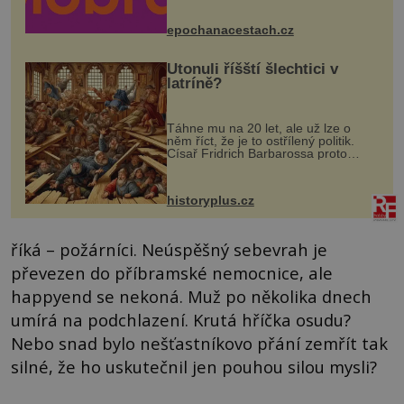
Husově náměstí. Návštěvníci se
mohou těšit na víno, burčák, pes...
epochanacestach.cz
Utonuli říšští šlechtici v
latríně?
Táhne mu na 20 let, ale už lze o
něm říct, že je to ostřílený politik.
Císař Fridrich Barbarossa proto
posílá svého syna a dědice Jindřicha
VI. do Erfurtu, aby se stal
prostředníkem při řešení sporu m...
historyplus.cz
říká – požárníci. Neúspěšný sebevrah je
převezen do příbramské nemocnice, ale
happyend se nekoná. Muž po několika dnech
umírá na podchlazení. Krutá hříčka osudu?
Nebo snad bylo nešťastníkovo přání zemřít tak
silné, že ho uskutečnil jen pouhou silou mysli?