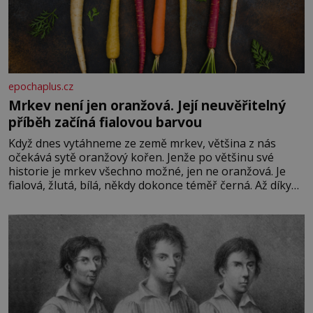
epochaplus.cz
Mrkev není jen oranžová. Její neuvěřitelný
příběh začíná fialovou barvou
Když dnes vytáhneme ze země mrkev, většina z nás
očekává sytě oranžový kořen. Jenže po většinu své
historie je mrkev všechno možné, jen ne oranžová. Je
fialová, žlutá, bílá, někdy dokonce téměř černá. Až díky
stovkám let pečlivého šlechtění se z ní stává zelenina,
bez které si českou zahradu ani nedokážeme představit.
Její příběh je