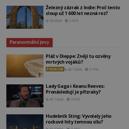
Železný zázrak z Indie: Proč tento
sloup už 1 600 let nezná rez?
5.8.2026
2.5TIS
Paranormální jevy
Pláž v Dieppe: Znějí tu ozvěny
mrtvých vojáků?
PREMIUM
28.7.2026
3.1TIS
Lady Gaga i Keanu Reeves:
Pronásledují je přízraky?
28.7.2026
3.4TIS
Hudebník Sting: Vyvolaly jeho
rockové hity temnou sílu?