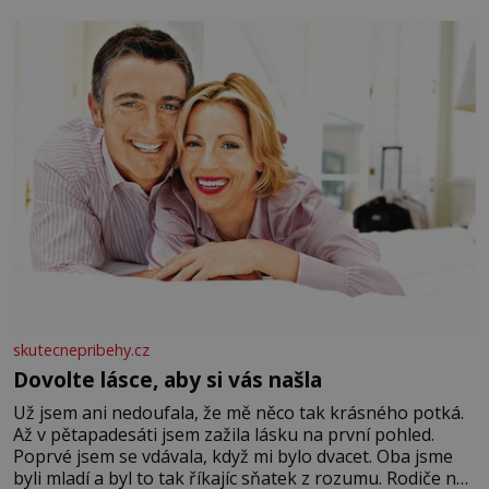
se na koloběžce a den zakončit poznáváním památek ve
Velkých Losinách nebo v termálním
skutecnepribehy.cz
Dovolte lásce, aby si vás našla
Už jsem ani nedoufala, že mě něco tak krásného potká.
Až v pětapadesáti jsem zažila lásku na první pohled.
Poprvé jsem se vdávala, když mi bylo dvacet. Oba jsme
byli mladí a byl to tak říkajíc sňatek z rozumu. Rodiče nás