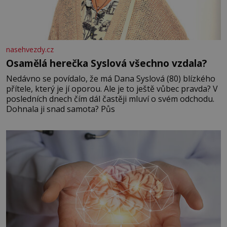
nasehvezdy.cz
Osamělá herečka Syslová všechno vzdala?
Nedávno se povídalo, že má Dana Syslová (80) blízkého
přítele, který je jí oporou. Ale je to ještě vůbec pravda? V
posledních dnech čím dál častěji mluví o svém odchodu.
Dohnala ji snad samota? Půs