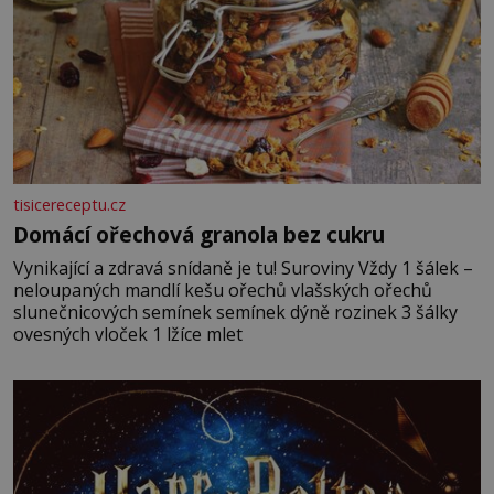
tisicereceptu.cz
Domácí ořechová granola bez cukru
Vynikající a zdravá snídaně je tu! Suroviny Vždy 1 šálek –
neloupaných mandlí kešu ořechů vlašských ořechů
slunečnicových semínek semínek dýně rozinek 3 šálky
ovesných vloček 1 lžíce mlet