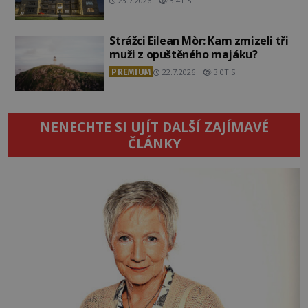
23.7.2026
3.4TIS
Strážci Eilean Mòr: Kam zmizeli tři
muži z opuštěného majáku?
PREMIUM
22.7.2026
3.0TIS
NENECHTE SI UJÍT DALŠÍ ZAJÍMAVÉ
ČLÁNKY