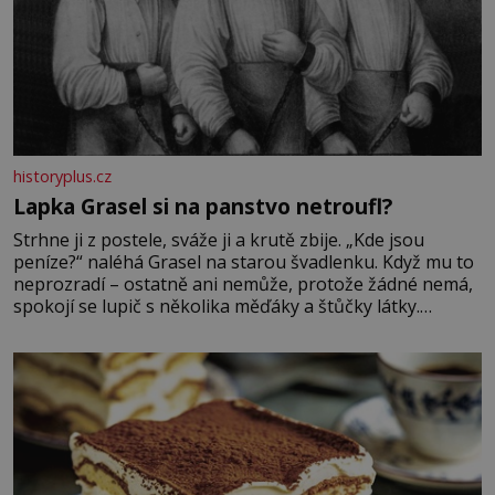
historyplus.cz
Lapka Grasel si na panstvo netroufl?
Strhne ji z postele, sváže ji a krutě zbije. „Kde jsou
peníze?“ naléhá Grasel na starou švadlenku. Když mu to
neprozradí – ostatně ani nemůže, protože žádné nemá,
spokojí se lupič s několika měďáky a štůčky látky.
Zraněná žena pár dní nato umírá. Je to muž nebývale
krutý. Jeho činy budí hrůzu ještě dlouho po jeho smrti