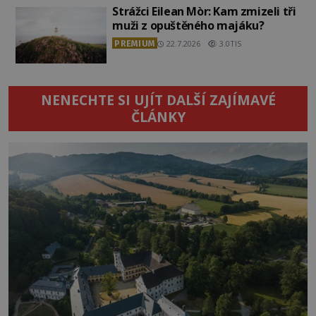
Strážci Eilean Mòr: Kam zmizeli tři
muži z opuštěného majáku?
PREMIUM
22.7.2026
3.0TIS
NENECHTE SI UJÍT DALŠÍ ZAJÍMAVÉ
ČLÁNKY