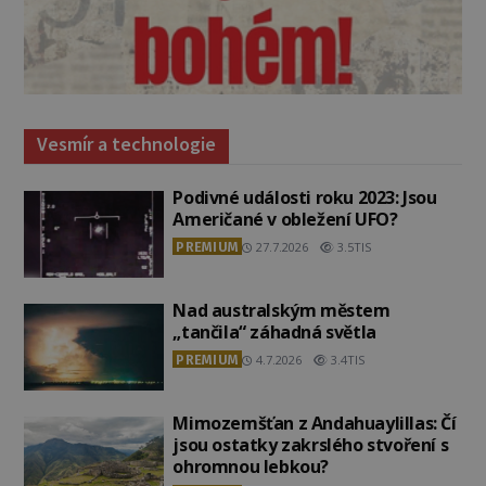
Vesmír a technologie
Podivné události roku 2023: Jsou
Američané v obležení UFO?
PREMIUM
27.7.2026
3.5TIS
Nad australským městem
„tančila“ záhadná světla
PREMIUM
4.7.2026
3.4TIS
Mimozemšťan z Andahuaylillas: Čí
jsou ostatky zakrslého stvoření s
ohromnou lebkou?