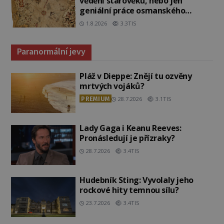
vědění starověku, nebo jen
geniální práce osmanského
admirála?
1.8.2026
3.3TIS
Paranormální jevy
Pláž v Dieppe: Znějí tu ozvěny
mrtvých vojáků?
PREMIUM
28.7.2026
3.1TIS
Lady Gaga i Keanu Reeves:
Pronásledují je přízraky?
28.7.2026
3.4TIS
Hudebník Sting: Vyvolaly jeho
rockové hity temnou sílu?
23.7.2026
3.4TIS