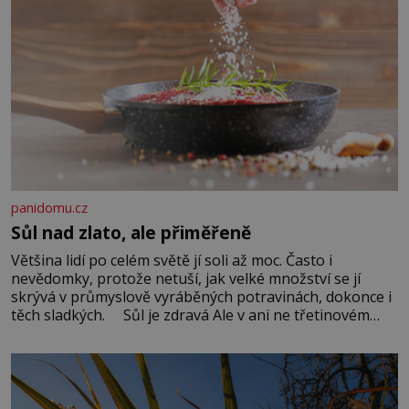
panidomu.cz
Sůl nad zlato, ale přiměřeně
Většina lidí po celém světě jí soli až moc. Často i
nevědomky, protože netuší, jak velké množství se jí
skrývá v průmyslově vyráběných potravinách, dokonce i
těch sladkých. Sůl je zdravá Ale v ani ne třetinovém
množství, než je pro většinu populace běžné. Její
základní složky– sodík a chlór – jsou zásadní pro
správné hospodaření