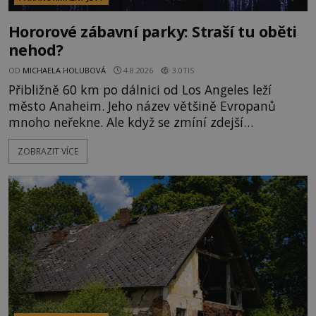
Hororové zábavní parky: Straší tu oběti
nehod?
OD
MICHAELA HOLUBOVÁ
4.8.2026
3.0TIS
Přibližně 60 km po dálnici od Los Angeles leží
město Anaheim. Jeho název většině Evropanů
mnoho neřekne. Ale když se zmíní zdejší
Disneyland, je hned jasno. Zábavní park vyroste na
ZOBRAZIT VÍCE
poklidném místě bývalého sadu pomerančovníků.
Klid tu teď rozhodně nepanuje, park navštíví
kolem 17 000 000 zábavychtivých lidí ročně. A ač je
velká snaha to utajit, někteří z