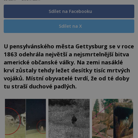
Sdílet na Facebooku
Sdílet na X
U pensylvánského města Gettysburg se v roce
1863 odehrála největší a nejsmrtelnější bitva
americké občanské války. Na zemi nasáklé
krví zůstaly tehdy ležet desítky tisíc mrtvých
vojáků. Místní obyvatelé tvrdí, že od té doby
tu straší duchové padlých.