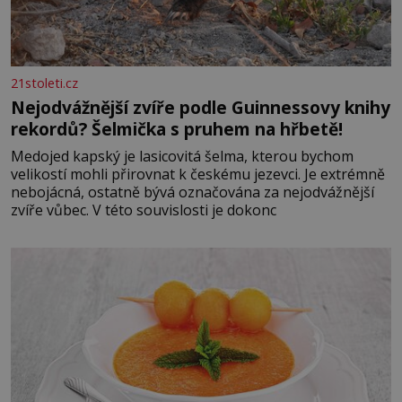
21stoleti.cz
Nejodvážnější zvíře podle Guinnessovy knihy
rekordů? Šelmička s pruhem na hřbetě!
Medojed kapský je lasicovitá šelma, kterou bychom
velikostí mohli přirovnat k českému jezevci. Je extrémně
nebojácná, ostatně bývá označována za nejodvážnější
zvíře vůbec. V této souvislosti je dokonc