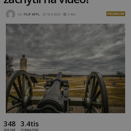
PREMIUM
od
FILIP APPL
18.4.2023
3.4tis
348
3.4tis
SDÍLENÍ
ZOBRAZENÍ