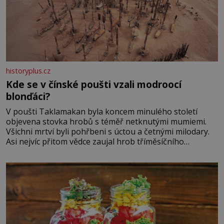
historyplus.cz
Kde se v čínské poušti vzali modroocí
blonďáci?
V poušti Taklamakan byla koncem minulého století
objevena stovka hrobů s téměř netknutými mumiemi.
Všichni mrtví byli pohřbeni s úctou a četnými milodary.
Asi nejvíc přitom vědce zaujal hrob tříměsíčního
chlapečka s modrou filcovou čapkou, z níž se draly
blonďaté vlásky. Fakt, že jsou těla dávných lidí nesmírně
dobře zachovalá, přičítají odborníci zdejším klimatickým
podmínkám. Sucho, prosolené písky a extrémně