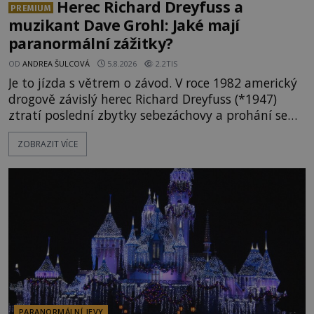
Herec Richard Dreyfuss a
PREMIUM
muzikant Dave Grohl: Jaké mají
paranormální zážitky?
OD
ANDREA ŠULCOVÁ
5.8.2026
2.2TIS
Je to jízda s větrem o závod. V roce 1982 americký
drogově závislý herec Richard Dreyfuss (*1947)
ztratí poslední zbytky sebezáchovy a prohání se
po silnicích ve svém mercedesu jako utržený ze
ZOBRAZIT VÍCE
řetězu. Vše vyvrcholí katastrofou, když to Dreyfuss
napálí v plné rychlosti do stromu! Policie ve vraku
následně nalezne schovaný kokain. Tímto
momentem se slavnému
PARANORMÁLNÍ JEVY