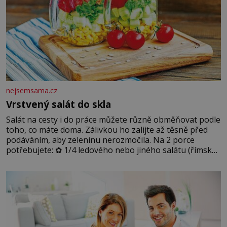
nejsemsama.cz
Vrstvený salát do skla
Salát na cesty i do práce můžete různě obměňovat podle
toho, co máte doma. Zálivkou ho zalijte až těsně před
podáváním, aby zeleninu nerozmočila. Na 2 porce
potřebujete: ✿ 1/4 ledového nebo jiného salátu (římský
salát, polníček…) ✿ 1 malá konzerva kukuřice ✿ ½
okurky ✿ 2 rajčata Zálivka: ✿ 4 lžíce olivového oleje ✿ 1
lžíci citronové šťávy ✿ ½ stroužku