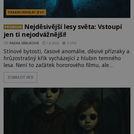
PARANORMÁLNÍ JEVY
Nejděsivější lesy světa: Vstoupí
PREMIUM
jen ti nejodvážnější!
OD
RADKA SÁBLIKOVÁ
1.8.2026
3.5TIS
Stínové bytosti, časové anomálie, děsivé přízraky a
hrůzostrašný křik vycházející z hlubin temného
lesa. Není to začátek hororového filmu, ale
události, které popisují návštěvníci lesů, které jsou
ZOBRAZIT VÍCE
označovány jako nejděsivější na světě. Lidé bydlící
v jejich blízkosti se jim i za bílého dne obloukem
vyhýbají! Už jste o těchto lesích slyšeli? A odvážili
byste se je navštívit? [gallery ids="17