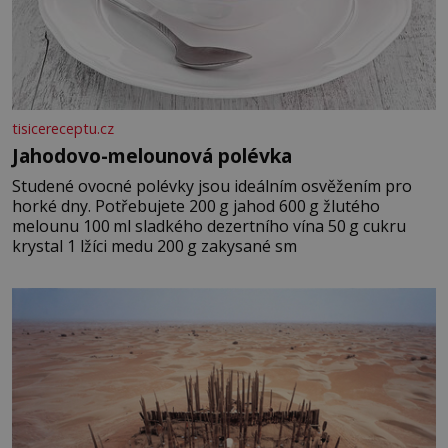
tisicereceptu.cz
Jahodovo-melounová polévka
Studené ovocné polévky jsou ideálním osvěžením pro
horké dny. Potřebujete 200 g jahod 600 g žlutého
melounu 100 ml sladkého dezertního vína 50 g cukru
krystal 1 lžíci medu 200 g zakysané sm