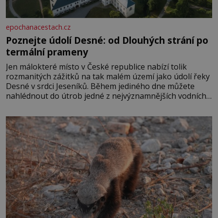
epochanacestach.cz
Poznejte údolí Desné: od Dlouhých strání po
termální prameny
Jen málokteré místo v České republice nabízí tolik
rozmanitých zážitků na tak malém území jako údolí řeky
Desné v srdci Jeseníků. Během jediného dne můžete
nahlédnout do útrob jedné z nejvýznamnějších vodních
elektráren v Evropě, vydat se na horské hřebeny, projet
se na koloběžce a den zakončit poznáváním památek ve
Velkých Losinách nebo v termálním