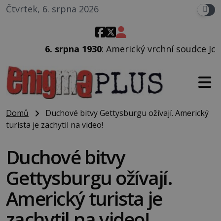
Čtvrtek, 6. srpna 2026
930
: Americký vrchní soudce Joseph F. Crater se 6. srp
Domů
Duchové bitvy Gettysburgu ožívají. Americký
turista je zachytil na video!
Duchové bitvy
Gettysburgu ožívají.
Americký turista je
zachytil na video!