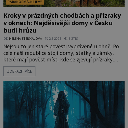
PARANORMÁLNÍ JEVY
Kroky v prázdných chodbách a přízraky
v oknech: Nejděsivější domy v Česku
budí hrůzu
OD
HELENA STEJSKALOVÁ
2.8.2026
3.3TIS
Nejsou to jen staré pověsti vyprávěné u ohně. Po
celé naší republice stojí domy, statky a zámky,
které mají pověst míst, kde se zjevují přízraky,
ozývají nevysvětlitelné zvuky nebo se dějí podivné
ZOBRAZIT VÍCE
jevy. Zatímco historici většinou hledají racionální
vysvětlení, záhadologové upozorňují, že některé
lokality vykazují nápadně podobná svědectví po
celé generace. A právě tato opakující se svědectví
ud