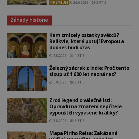
PREMIUM
26.6.2026
2.9TIS
Záhady historie
Kam zmizely ostatky světců?
Relikvie, které putují Evropou a
dodnes budí úžas
6.8.2026
1.3TIS
Železný zázrak z Indie: Proč tento
sloup už 1 600 let nezná rez?
5.8.2026
2.1TIS
Zrod legend o válečné lsti:
Opravdu na zmatení nepřítele
vypouštěli vypasené králíky?
3.8.2026
3.3TIS
Mapa Piriho Reise: Zakázané