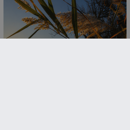
epochaplus.cz
Rákos: Nenápadný poklad z mokřadů
Šumí ve větru na březích rybníků, ukrývá vodní ptáky a
mnozí kolem něj procházejí bez povšimnutí. Přesto
právě rákos pomáhal stavět domy, vyrábět lodě,
zapisovat první texty a inspiroval řadu pověstí. Tato
skromná, ale užitečná rostlina provází člověka už tisíce
let. Většina lidí vnímá rákos jen jako obyčejnou kulisu
letního koupání. Stačí se však podívat