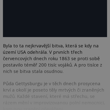
Byla to ta nejkrvavější bitva, která se kdy na
území USA odehrála. V prvních třech
červencových dnech roku 1863 se proti sobě
postavilo téměř 200 tisíc vojáků. A pro tisíce z
nich se bitva stala osudnou.
Půda Gettysburgu je v těch dnech prosycena
krví a okolí je poseto těly mrtvých či zraněných
mužů. Každé stavení, které má střechu, se
rázem mění v improvizovanou polní nemocnici,
kam jsou zranění převáženi.