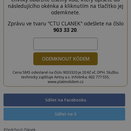
následujícího okénka a kliknutím na tlačítko jej
odemknete.
Zprávu ve tvaru "CTU CLANEK" odešlete na číslo
903 33 20
.
ODEMKNOUT KÓDEM
Cena SMS odeslané na číslo 9033320 je 20 Kč vč. DPH. Službu
technicky zajišťuje Airtoy a.s. Infolinka: 602 777 555,
www.platmobilem.cz
Sdílet na Facebooku
Sdílet na X
Předchozí článek