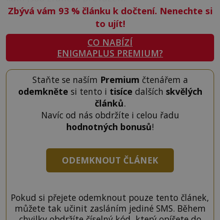
Zbývá vám 93
%
článku k dočtení. Nenechte si
to ujít!
CO NABÍZÍ
ENIGMAPLUS PREMIUM?
Staňte se naším
Premium
čtenářem a
odemkněte
si tento i
tisíce
dalších
skvělých
článků
.
Navíc od nás obdržíte i celou řadu
hodnotných bonusů
!
ODEMKNOUT ČLÁNEK
Pokud si přejete odemknout pouze tento článek,
můžete tak učinit zasláním jediné SMS. Během
chvilky obdržíte číselný kód, který opíšete do