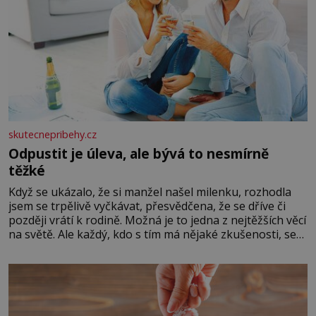
skutecnepribehy.cz
Odpustit je úleva, ale bývá to nesmírně
těžké
Když se ukázalo, že si manžel našel milenku, rozhodla
jsem se trpělivě vyčkávat, přesvědčena, že se dříve či
později vrátí k rodině. Možná je to jedna z nejtěžších věcí
na světě. Ale každý, kdo s tím má nějaké zkušenosti, se
zapřísahá, že pokud odpustíte, znatelně se vám uleví.
Když se ke mně doneslo, že si manžel pořídil milenku,