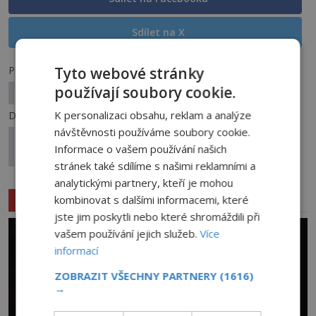
Sdílet na X
Předchozí článek
Tyto webové stránky
používají soubory cookie.
Právě vychází Enigma 4/2024
K personalizaci obsahu, reklam a analýze
Další článek
návštěvnosti používáme soubory cookie.
Dosud neodhalené tajemství hlav českých pánů:
Informace o vašem používání našich
Kam byly nakonec ukryty?
stránek také sdílíme s našimi reklamními a
analytickými partnery, kteří je mohou
Související články
kombinovat s dalšími informacemi, které
jste jim poskytli nebo které shromáždili při
vašem používání jejich služeb.
Více
informací
ZOBRAZIT VŠECHNY PARTNERY
(1616)
→