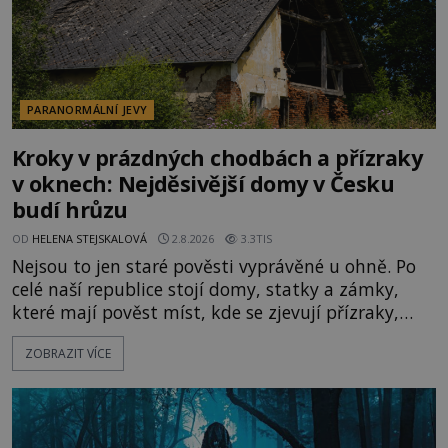
PARANORMÁLNÍ JEVY
Kroky v prázdných chodbách a přízraky
v oknech: Nejděsivější domy v Česku
budí hrůzu
OD
HELENA STEJSKALOVÁ
2.8.2026
3.3TIS
Nejsou to jen staré pověsti vyprávěné u ohně. Po
celé naší republice stojí domy, statky a zámky,
které mají pověst míst, kde se zjevují přízraky,
ozývají nevysvětlitelné zvuky nebo se dějí podivné
ZOBRAZIT VÍCE
jevy. Zatímco historici většinou hledají racionální
vysvětlení, záhadologové upozorňují, že některé
lokality vykazují nápadně podobná svědectví po
celé generace. A právě tato opakující se svědectví