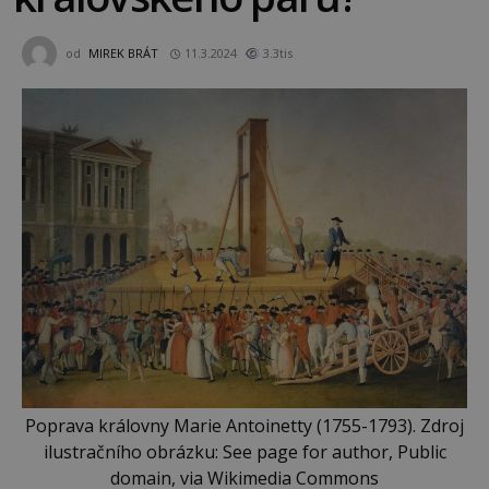
od
MIREK BRÁT
11.3.2024
3.3tis
Poprava královny Marie Antoinetty (1755-1793). Zdroj
ilustračního obrázku: See page for author, Public
domain, via Wikimedia Commons