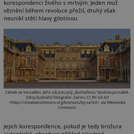
korespondenci živého s mrtvým. Jeden muž
věznění během revoluce přežil, druhý však
neunikl stětí hlavy gilotinou.
Zámek ve Versailles. Jeho zdi jsou prý „duchařinou“ doslova prosáklé.
Zdroj ilustrační fotografie: Zairon, CC BY-SA 4.0
<https://creativecommons.org/licenses/by-sa/4.0>, via Wikimedia
Commons
Jejich korespondence, pokud je tedy brožura
autentická, obsahuje příklad písemné