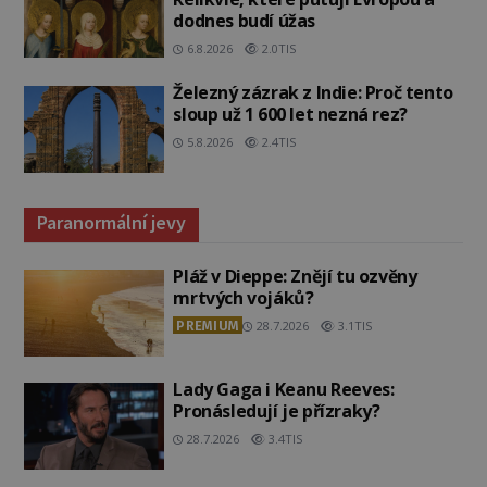
dodnes budí úžas
6.8.2026
2.0TIS
Železný zázrak z Indie: Proč tento
sloup už 1 600 let nezná rez?
5.8.2026
2.4TIS
Paranormální jevy
Pláž v Dieppe: Znějí tu ozvěny
mrtvých vojáků?
PREMIUM
28.7.2026
3.1TIS
Lady Gaga i Keanu Reeves:
Pronásledují je přízraky?
28.7.2026
3.4TIS