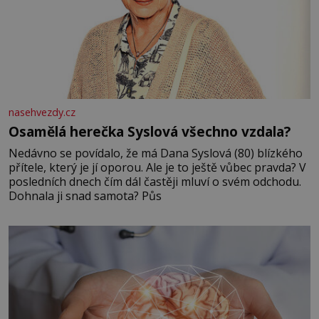
nasehvezdy.cz
Osamělá herečka Syslová všechno vzdala?
Nedávno se povídalo, že má Dana Syslová (80) blízkého
přítele, který je jí oporou. Ale je to ještě vůbec pravda? V
posledních dnech čím dál častěji mluví o svém odchodu.
Dohnala ji snad samota? Půs