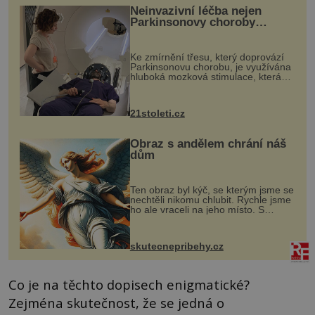
Neinvazivní léčba nejen
Parkinsonovy choroby
pomocí ultrazvukové
„helmy“
Ke zmírnění třesu, který doprovází
Parkinsonovu chorobu, je využívána
hluboká mozková stimulace, která
však vyžaduje vysoce invazivní
zákrok. Ultrazvuk zase není vhodný
k dostatečně přesnému zacílení ...
21stoleti.cz
Obraz s andělem chrání náš
dům
Ten obraz byl kýč, se kterým jsme se
nechtěli nikomu chlubit. Rychle jsme
ho ale vraceli na jeho místo. S
manželem Vaškem jsme si pořídili
chaloupku, takový domek na severu
Čech, kde jsme si naplánova...
skutecnepribehy.cz
Co je na těchto dopisech enigmatické?
Zejména skutečnost, že se jedná o