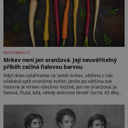
epochaplus.cz
Mrkev není jen oranžová. Její neuvěřitelný
příběh začíná fialovou barvou
Když dnes vytáhneme ze země mrkev, většina z nás
očekává sytě oranžový kořen. Jenže po většinu své
historie je mrkev všechno možné, jen ne oranžová. Je
fialová, žlutá, bílá, někdy dokonce téměř černá. Až díky
stovkám let pečlivého šlechtění se z ní stává zelenina,
bez které si českou zahradu ani nedokážeme představit.
Její příběh je