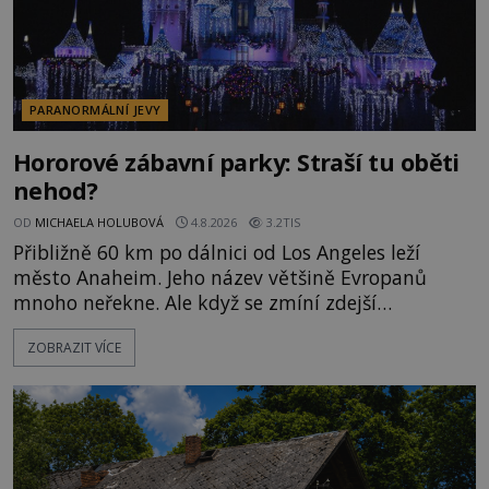
PARANORMÁLNÍ JEVY
Hororové zábavní parky: Straší tu oběti
nehod?
OD
MICHAELA HOLUBOVÁ
4.8.2026
3.2TIS
Přibližně 60 km po dálnici od Los Angeles leží
město Anaheim. Jeho název většině Evropanů
mnoho neřekne. Ale když se zmíní zdejší
Disneyland, je hned jasno. Zábavní park vyroste na
ZOBRAZIT VÍCE
poklidném místě bývalého sadu pomerančovníků.
Klid tu teď rozhodně nepanuje, park navštíví
kolem 17 000 000 zábavychtivých lidí ročně. A ač je
velká snaha to utajit, někteří z