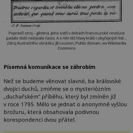
Popravčí stroj – gilotina. Jeho ostří v dobách Francouzské revoluce
padalo dolů nebývale často. A s ním též hlavy králů i obyčejných lidí…
Zdroj ilustračního obrázku: JB Louvion, Public domain, via Wikimedia
Commons
Písemná komunikace se záhrobím
Než se budeme věnovat slavné, ba královské
dvojici duchů, zmiňme se o mysteriózním
„duchařském“ příběhu, který byl zmíněn již
v roce 1795. Mělo se jednat o anonymně vyšlou
brožuru, která obsahovala podivnou
korespondenci dvou přátel.