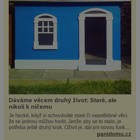
Dáváme věcem druhý život: Staré, ale
nikoli k ničemu
Je hezké, když si schováváte staré či nepotřebné věci,
že se jednou můžou hodit. Jenže aby se to stalo, je
potřeba ještě druhý krok. Oživit je, dát jim novou funkci
a obvykle jim také dopřát zkrášlova...
panidomu.cz