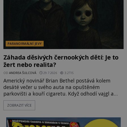
PARANORMÁLNÍ JEVY
Záhada děsivých černookých dětí: Je to
žert nebo realita?
OD
ANDREA ŠULCOVÁ
29.7.2026
3.2TIS
Americký novinář Brian Bethel postává kolem
desáté večer u svého auta na opuštěném
parkovišti a kouří cigaretu. Když odhodí vajgl a
chystá se nastoupit do auta, přijdou k němu dva
ZOBRAZIT VÍCE
mladí chlapci, kterým může být okolo 14 let.
„Pane, byl byste tak laskav a svezl nás domů? Je to
pouhých několik minut od tohoto parkoviště,“
zeptá se suverénně jeden z nich. P