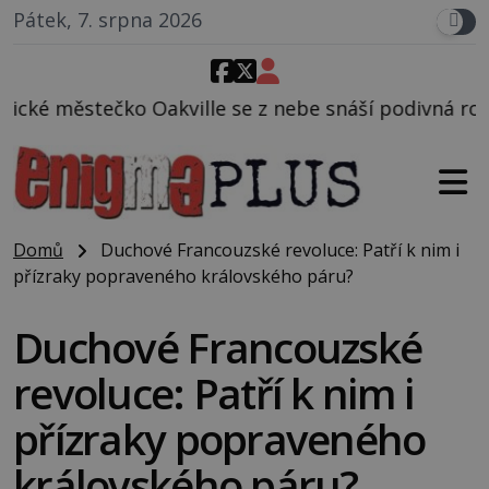
Pátek, 7. srpna 2026
le se z nebe snáší podivná rosolovitá látka neznám
Domů
Duchové Francouzské revoluce: Patří k nim i
přízraky popraveného královského páru?
Duchové Francouzské
revoluce: Patří k nim i
přízraky popraveného
královského páru?