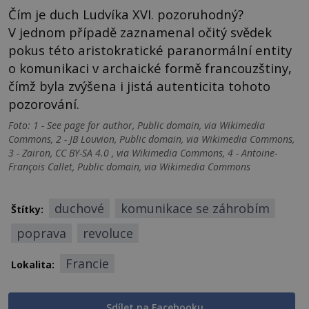
Čím je duch Ludvíka XVI. pozoruhodný?
V jednom případě zaznamenal očitý svědek
pokus této aristokratické paranormální entity
o komunikaci v archaické formě francouzštiny,
čímž byla zvýšena i jistá autenticita tohoto
pozorování.
Foto: 1 - See page for author, Public domain, via Wikimedia
Commons, 2 - JB Louvion, Public domain, via Wikimedia Commons,
3 - Zairon, CC BY-SA 4.0 , via Wikimedia Commons, 4 - Antoine-
François Callet, Public domain, via Wikimedia Commons
duchové
komunikace se záhrobím
Štítky:
poprava
revoluce
Francie
Lokalita:
Sdílet na Facebooku