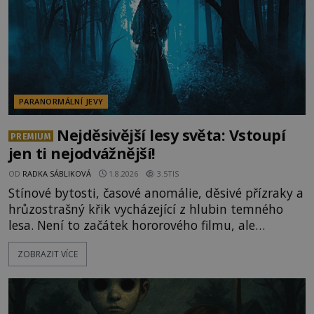
ud
PARANORMÁLNÍ JEVY
Nejděsivější lesy světa: Vstoupí
PREMIUM
jen ti nejodvážnější!
OD
RADKA SÁBLIKOVÁ
1.8.2026
3.5TIS
Stínové bytosti, časové anomálie, děsivé přízraky a
hrůzostrašný křik vycházející z hlubin temného
lesa. Není to začátek hororového filmu, ale
události, které popisují návštěvníci lesů, které jsou
ZOBRAZIT VÍCE
označovány jako nejděsivější na světě. Lidé bydlící
v jejich blízkosti se jim i za bílého dne obloukem
vyhýbají! Už jste o těchto lesích slyšeli? A odvážili
byste se je navštívit? [gallery ids="17