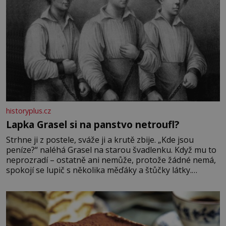
historyplus.cz
Lapka Grasel si na panstvo netroufl?
Strhne ji z postele, sváže ji a krutě zbije. „Kde jsou
peníze?“ naléhá Grasel na starou švadlenku. Když mu to
neprozradí – ostatně ani nemůže, protože žádné nemá,
spokojí se lupič s několika měďáky a štůčky látky.
Zraněná žena pár dní nato umírá. Je to muž nebývale
krutý. Jeho činy budí hrůzu ještě dlouho po jeho smrti