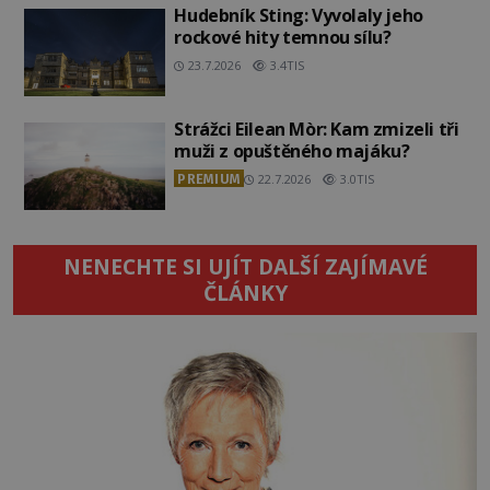
Hudebník Sting: Vyvolaly jeho
rockové hity temnou sílu?
23.7.2026
3.4TIS
Strážci Eilean Mòr: Kam zmizeli tři
muži z opuštěného majáku?
PREMIUM
22.7.2026
3.0TIS
NENECHTE SI UJÍT DALŠÍ ZAJÍMAVÉ
ČLÁNKY