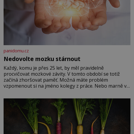
panidomu.cz
Nedovolte mozku stárnout
Každý, komu je přes 25 let, by měl pravidelně
procvičovat mozkové závity. V tomto období se totiž
začíná zhoršovat paměť. Možná máte problém
vzpomenout si na jméno kolegy z práce. Nebo marně v
paměti lovíte název knížky, kterou jste nedávno přečetli.
Je to opravdu tak, s věkem jako kdyby se paměť
rozhodla stávkovat. Cvičte