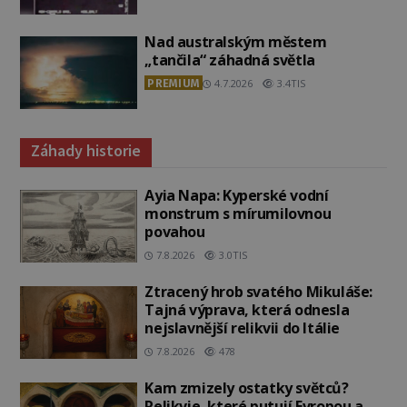
Nad australským městem
„tančila“ záhadná světla
PREMIUM
4.7.2026
3.4TIS
Záhady historie
Ayia Napa: Kyperské vodní
monstrum s mírumilovnou
povahou
7.8.2026
3.0TIS
Ztracený hrob svatého Mikuláše:
Tajná výprava, která odnesla
nejslavnější relikvii do Itálie
7.8.2026
478
Kam zmizely ostatky světců?
Relikvie, které putují Evropou a