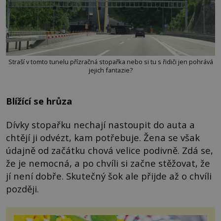
Straší v tomto tunelu přízračná stopařka nebo si tu s řidiči jen pohrává
jejich fantazie?
Blížící se hrůza
Dívky stopařku nechají nastoupit do auta a
chtějí ji odvézt, kam potřebuje. Žena se však
údajně od začátku chová velice podivně. Zdá se,
že je nemocná, a po chvíli si začne stěžovat, že
jí není dobře. Skutečný šok ale přijde až o chvíli
později.