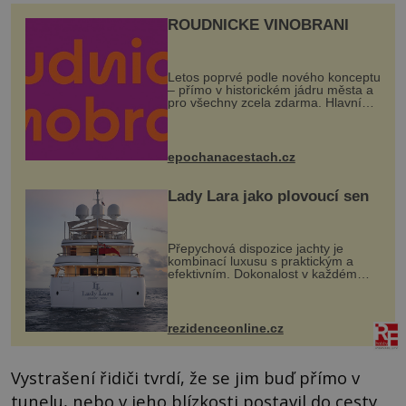
ROUDNICKÉ VINOBRANÍ
Letos poprvé podle nového konceptu
– přímo v historickém jádru města a
pro všechny zcela zdarma. Hlavní
program se odehraje na Karlově a
Husově náměstí. Návštěvníci se
mohou těšit na víno, burčák, pes...
epochanacestach.cz
Lady Lara jako plovoucí sen
Přepychová dispozice jachty je
kombinací luxusu s praktickým a
efektivním. Dokonalost v každém
detailu představuje značka Fendi
Casa, kterou byly vybaveny její
paluby. Monacký přístav nabízí
každoročn...
rezidenceonline.cz
Vystrašení řidiči tvrdí, že se jim buď přímo v
tunelu, nebo v jeho blízkosti postavil do cesty