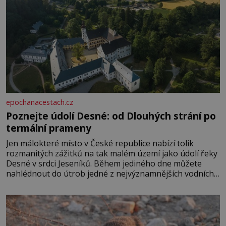
epochanacestach.cz
Poznejte údolí Desné: od Dlouhých strání po
termální prameny
Jen málokteré místo v České republice nabízí tolik
rozmanitých zážitků na tak malém území jako údolí řeky
Desné v srdci Jeseníků. Během jediného dne můžete
nahlédnout do útrob jedné z nejvýznamnějších vodních
elektráren v Evropě, vydat se na horské hřebeny, projet
se na koloběžce a den zakončit poznáváním památek ve
Velkých Losinách nebo v termálním