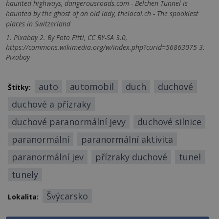
haunted highways, dangerousroads.com - Belchen Tunnel is
haunted by the ghost of an old lady, thelocal.ch - The spookiest
places in Switzerland
1. Pixabay 2. By Foto Fitti, CC BY-SA 3.0,
https://commons.wikimedia.org/w/index.php?curid=56863075 3.
Pixabay
auto
automobil
duch
duchové
Štítky:
duchové a přízraky
duchové paranormální jevy
duchové silnice
paranormální
paranormální aktivita
paranormální jev
přízraky duchové
tunel
tunely
Švýcarsko
Lokalita: