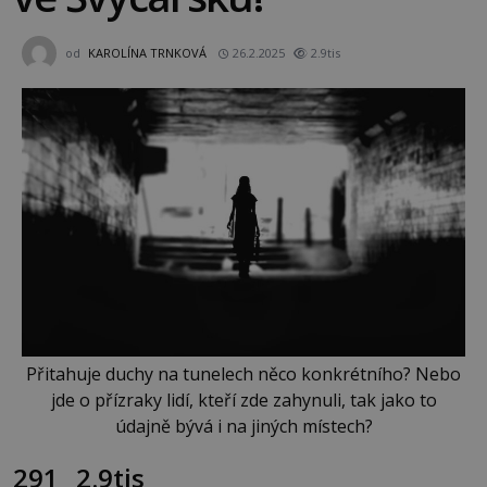
od
KAROLÍNA TRNKOVÁ
26.2.2025
2.9tis
Přitahuje duchy na tunelech něco konkrétního? Nebo
jde o přízraky lidí, kteří zde zahynuli, tak jako to
údajně bývá i na jiných místech?
291
2.9tis