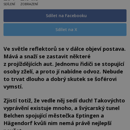
SDÍLENÍ
ZOBRAZENÍ
Sdílet na Facebooku
Sdílet na X
Ve světle reflektorů se v dálce objeví postava.
Mává a snaží se zastavit některé
z projíždějících aut. Jednomu řidiči se stopující
osoby zželí, a proto jí nabídne odvoz. Nebude
to trvat dlouho a dobrý skutek se šoférovi
vymstí.
Zjistí totiž, že vedle něj sedí duch! Takovýchto
vyprávění existuje mnoho, a švýcarský tunel
Belchen spojující městečka Eptingen a
Hägendorf kvůli nim nemá právě nejlepší