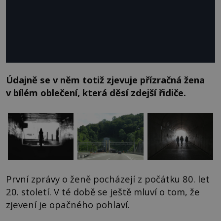
Údajně se v něm totiž zjevuje přízračná žena
v bílém oblečení, která děsí zdejší řidiče.
První zprávy o ženě pocházejí z počátku 80. let
20. století. V té době se ještě mluví o tom, že
zjevení je opačného pohlaví.