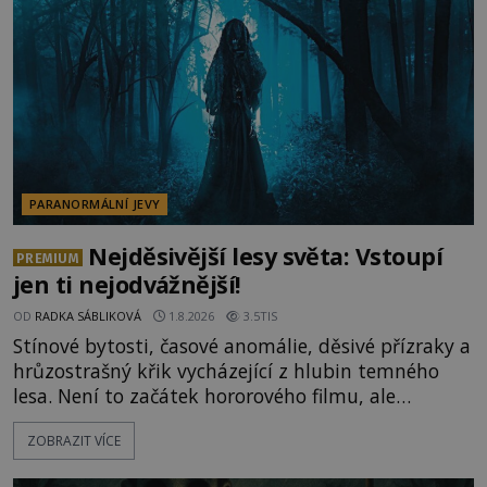
celé generace. A právě tato opakující se svědectví
ud
PARANORMÁLNÍ JEVY
Nejděsivější lesy světa: Vstoupí
PREMIUM
jen ti nejodvážnější!
OD
RADKA SÁBLIKOVÁ
1.8.2026
3.5TIS
Stínové bytosti, časové anomálie, děsivé přízraky a
hrůzostrašný křik vycházející z hlubin temného
lesa. Není to začátek hororového filmu, ale
události, které popisují návštěvníci lesů, které jsou
ZOBRAZIT VÍCE
označovány jako nejděsivější na světě. Lidé bydlící
v jejich blízkosti se jim i za bílého dne obloukem