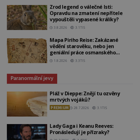
Zrod legend o válečné lsti:
Opravdu na zmatení nepřítele
vypouštěli vypasené králíky?
3.8.2026
3.1TIS
Mapa Piriho Reise: Zakázané
vědění starověku, nebo jen
geniální práce osmanského
admirála?
1.8.2026
3.3TIS
Paranormální jevy
Pláž v Dieppe: Znějí tu ozvěny
mrtvých vojáků?
PREMIUM
28.7.2026
3.1TIS
Lady Gaga i Keanu Reeves:
Pronásledují je přízraky?