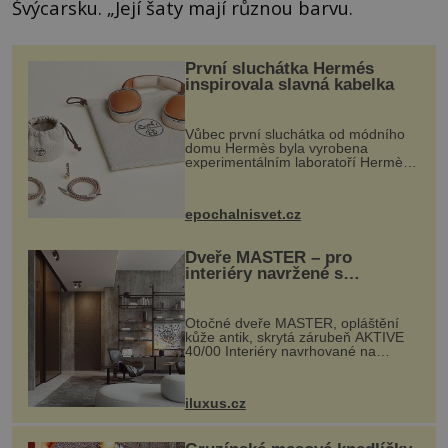
Švýcarsku. „Její šaty mají různou barvu.
První sluchátka Hermés
inspirovala slavná kabelka
Vůbec první sluchátka od módního
domu Hermès byla vyrobena
experimentálním laboratoří Hermès
Ateliers Horizons. Elegantní gadget
si vyžádal dva roky vývoje a chlubí
se ručně šitou hovězí kůží a
epochalnisvet.cz
kovový...
Dveře MASTER – pro
interiéry navržené s
rozumem i vášní!
Otočné dveře MASTER, opláštění
kůže antik, skrytá zárubeň AKTIVE
40/00 Interiéry navrhované na
zakázku často vyžadují atypické
rozměry nejen nábytku, ale i
otvorových prvků. Technické zázemí
iluxus.cz
dnes umož...