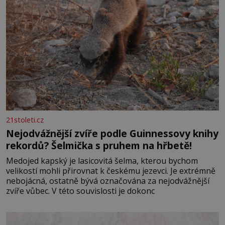
21stoleti.cz
Nejodvážnější zvíře podle Guinnessovy knihy
rekordů? Šelmička s pruhem na hřbetě!
Medojed kapský je lasicovitá šelma, kterou bychom
velikostí mohli přirovnat k českému jezevci. Je extrémně
nebojácná, ostatně bývá označována za nejodvážnější
zvíře vůbec. V této souvislosti je dokonc