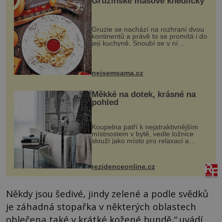
Gruzínské masové knedlíčky
Gruzie se nachází na rozhraní dvou
kontinentů a právě to se promítá i do
její kuchyně. Snoubí se v ní
evropské a asijské chutě a díky tomu
vznikají rozmanité a chuťově bohaté
pokrmy, které rozhodně st...
nejsemsama.cz
Měkké na dotek, krásné na
pohled
Koupelna patří k nejatraktivnějším
místnostem v bytě, vedle ložnice
slouží jako místo pro relaxaci a
odpočinek. Koupelnový textil –
ručníky, osušky a koberečky –
mohou jako mávnutím kouzelného
rezidenceonline.cz
proutku...
Někdy jsou šedivé, jindy zelené a podle svědků
je záhadná stopařka v některých oblastech
oblečena také v krátké kožené bundě,“ uvádí