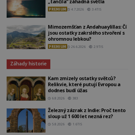
„tančila“ záhadná světla
PREMIUM
4.7.2026
3.4TIS
Mimozemšťan z Andahuaylillas: Čí
jsou ostatky zakrslého stvoření s
ohromnou lebkou?
PREMIUM
26.6.2026
2.9TIS
Záhady historie
Kam zmizely ostatky světců?
Relikvie, které putují Evropou a
dodnes budí úžas
6.8.2026
383
Železný zázrak z Indie: Proč tento
sloup už 1 600 let nezná rez?
5.8.2026
1.6TIS