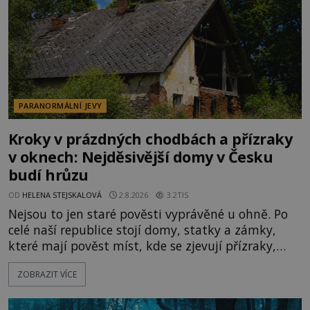
PARANORMÁLNÍ JEVY
Kroky v prázdných chodbách a přízraky
v oknech: Nejděsivější domy v Česku
budí hrůzu
OD
HELENA STEJSKALOVÁ
2.8.2026
3.2TIS
Nejsou to jen staré pověsti vyprávěné u ohně. Po
celé naší republice stojí domy, statky a zámky,
které mají pověst míst, kde se zjevují přízraky,
ozývají nevysvětlitelné zvuky nebo se dějí podivné
ZOBRAZIT VÍCE
jevy. Zatímco historici většinou hledají racionální
vysvětlení, záhadologové upozorňují, že některé
lokality vykazují nápadně podobná svědectví po