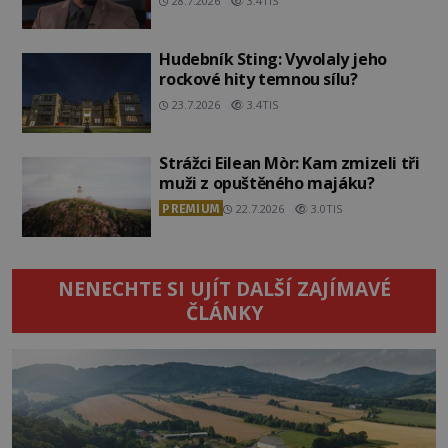
28.7.2026
3.4TIS
Hudebník Sting: Vyvolaly jeho
rockové hity temnou sílu?
23.7.2026
3.4TIS
Strážci Eilean Mòr: Kam zmizeli tři
muži z opuštěného majáku?
PREMIUM
22.7.2026
3.0TIS
NENECHTE SI UJÍT DALŠÍ ZAJÍMAVÉ
ČLÁNKY