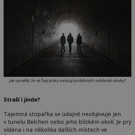
Jak vysvětlit, že ve Švýcarsku existují podobných svědectví stovky?
Straší i jinde?
Tajemná stopařka se údajně neobjevuje jen
v tunelu Belchen nebo jeho blízkém okolí. Je prý
vídána i na několika dalších místech ve