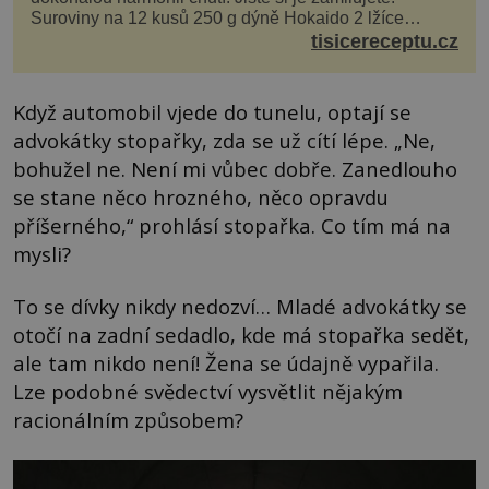
Suroviny na 12 kusů 250 g dýně Hokaido 2 lžíce
olivového oleje sůl, pepř hrst nasekaných špen...
tisicereceptu.cz
Když automobil vjede do tunelu, optají se
advokátky stopařky, zda se už cítí lépe. „Ne,
bohužel ne. Není mi vůbec dobře. Zanedlouho
se stane něco hrozného, něco opravdu
příšerného,“ prohlásí stopařka. Co tím má na
mysli?
To se dívky nikdy nedozví… Mladé advokátky se
otočí na zadní sedadlo, kde má stopařka sedět,
ale tam nikdo není! Žena se údajně vypařila.
Lze podobné svědectví vysvětlit nějakým
racionálním způsobem?