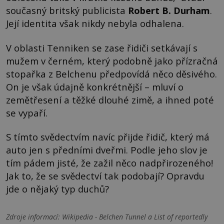
současný britský publicista
Robert B. Durham
.
Její identita však nikdy nebyla odhalena.
V oblasti Tenniken se zase řidiči setkávají s
mužem v černém, který podobně jako přízračná
stopařka z Belchenu předpovídá něco děsivého.
On je však údajně konkrétnější – mluví o
zemětřesení a těžké dlouhé zimě, a ihned poté
se vypaří.
S tímto svědectvím navíc přijde řidič, který má
auto jen s předními dveřmi. Podle jeho slov je
tím pádem jisté, že zažil něco nadpřirozeného!
Jak to, že se svědectví tak podobají? Opravdu
jde o nějaký typ duchů?
Zdroje informací:
Wikipedia - Belchen Tunnel a List of reportedly