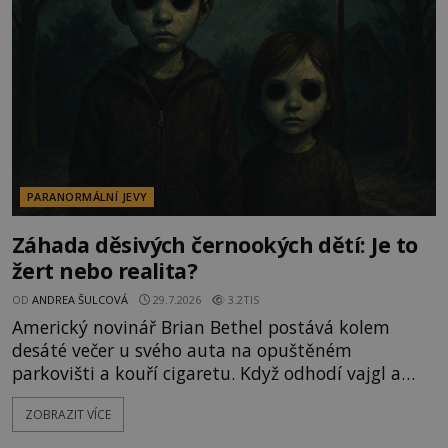
vyhýbají! Už jste o těchto lesích slyšeli? A odvážili
byste se je navštívit? [gallery ids="17
PARANORMÁLNÍ JEVY
Záhada děsivých černookých dětí: Je to
žert nebo realita?
OD
ANDREA ŠULCOVÁ
29.7.2026
3.2TIS
Americký novinář Brian Bethel postává kolem
desáté večer u svého auta na opuštěném
parkovišti a kouří cigaretu. Když odhodí vajgl a
chystá se nastoupit do auta, přijdou k němu dva
ZOBRAZIT VÍCE
mladí chlapci, kterým může být okolo 14 let.
„Pane, byl byste tak laskav a svezl nás domů? Je to