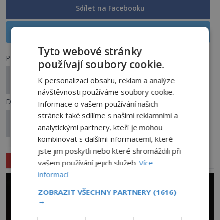
Sdílet na Facebooku
Sdílet na X
Tyto webové stránky
Předchozí článek
používají soubory cookie.
Záhada protáhlých lebek: Zvrácený trend, nebo
K personalizaci obsahu, reklam a analýze
symbol vesmírných návštěvníků?
návštěvnosti používáme soubory cookie.
Další článek
Informace o vašem používání našich
stránek také sdílíme s našimi reklamními a
Simpsonovi a jejich předpovědi: Skutečně vidí do
analytickými partnery, kteří je mohou
budoucnosti?
kombinovat s dalšími informacemi, které
jste jim poskytli nebo které shromáždili při
Související články
vašem používání jejich služeb.
Více
informací
ZOBRAZIT VŠECHNY PARTNERY
(1616)
→