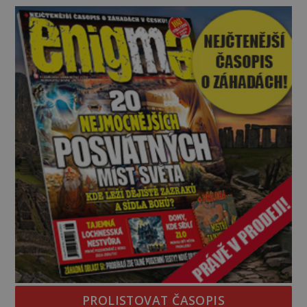
pouhých několik minut od tohoto parkoviště,“
zeptá se suverénně jeden z nich. P
PROLISTOVAT ČASOPIS