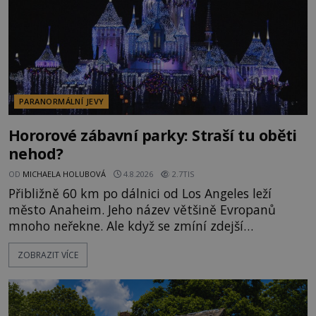
PARANORMÁLNÍ JEVY
Hororové zábavní parky: Straší tu oběti
nehod?
OD
MICHAELA HOLUBOVÁ
4.8.2026
2.7TIS
Přibližně 60 km po dálnici od Los Angeles leží
město Anaheim. Jeho název většině Evropanů
mnoho neřekne. Ale když se zmíní zdejší
Disneyland, je hned jasno. Zábavní park vyroste na
ZOBRAZIT VÍCE
poklidném místě bývalého sadu pomerančovníků.
Klid tu teď rozhodně nepanuje, park navštíví
kolem 17 000 000 zábavychtivých lidí ročně. A ač je
velká snaha to utajit, někteří z