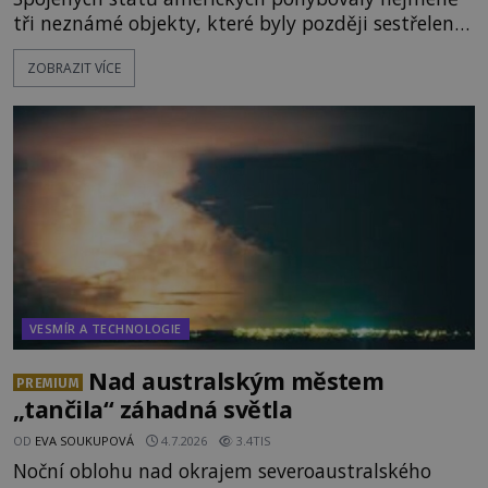
tři neznámé objekty, které byly později sestřeleny.
Do dnešních dnů nebyly trosky těchto létajících
ZOBRAZIT VÍCE
těles objeveny. Je možné, že šlo o nějaké nové
armádní výzkumné technologie? Nebo snad byly
mimozemského původu? Dne 4. února roku 2023
vydává
VESMÍR A TECHNOLOGIE
Nad australským městem
PREMIUM
„tančila“ záhadná světla
OD
EVA SOUKUPOVÁ
4.7.2026
3.4TIS
Noční oblohu nad okrajem severoaustralského