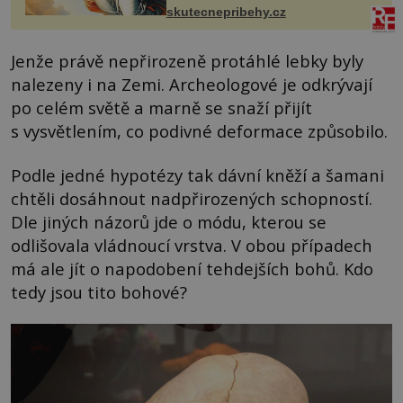
Čech, kde jsme si naplánova...
skutecnepribehy.cz
Jenže právě nepřirozeně protáhlé lebky byly
nalezeny i na Zemi. Archeologové je odkrývají
po celém světě a marně se snaží přijít
s vysvětlením, co podivné deformace způsobilo.
Podle jedné hypotézy tak dávní kněží a šamani
chtěli dosáhnout nadpřirozených schopností.
Dle jiných názorů jde o módu, kterou se
odlišovala vládnoucí vrstva. V obou případech
má ale jít o napodobení tehdejších bohů. Kdo
tedy jsou tito bohové?