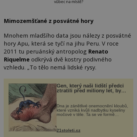
vůbec na místě?
Mimozemšťané z posvátné hory
Mnohem mladšího data jsou nálezy z posvátné
hory Apu, která se tyčí na jihu Peru. V roce
2011 tu peruánský antropolog
Renato
Riquelme
odkrývá dvě kostry podivného
vzhledu. „To tělo nemá lidské rysy.
Gen, který naši lidští předci
ztratili před miliony let, by
mohl pomoci s léčbou
„nemoci králů“
Dna je zánětlivé onemocnění kloubů,
které vzniká kvůli nadbytku kyseliny
močové v těle. Ta se ve formě
krystalků ukládá v blízkosti kloubů,
nejčastěji přitom postihuje palce na
nohou, a způsobuje bole...
21stoleti.cz