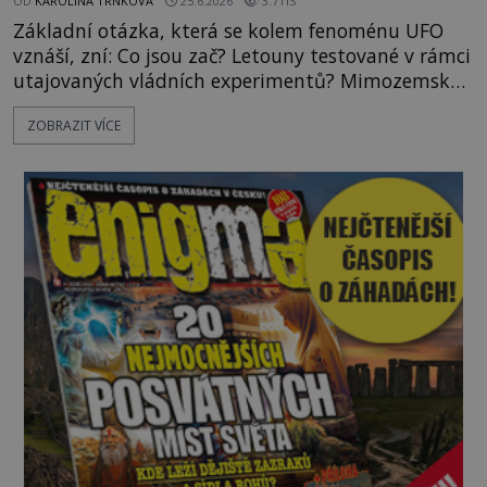
OD
KAROLÍNA TRNKOVÁ
25.6.2026
3.7TIS
Základní otázka, která se kolem fenoménu UFO
vznáší, zní: Co jsou zač? Letouny testované v rámci
utajovaných vládních experimentů? Mimozemské
vesmírné lodě plnící na Zemi nám neznámý úkol?
ZOBRAZIT VÍCE
Skokani mezi dimenzemi, putující po mostech
skrze reality do paralelních světů? O všech těchto
možnostech již desítky let vzrušeně diskutují
vědci, ufologo