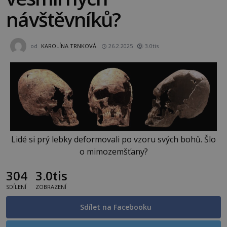
návštěvníků?
od
KAROLÍNA TRNKOVÁ
26.2.2025
3.0tis
Lidé si prý lebky deformovali po vzoru svých bohů. Šlo
o mimozemšťany?
304
3.0tis
SDÍLENÍ
ZOBRAZENÍ
Sdílet na Facebooku