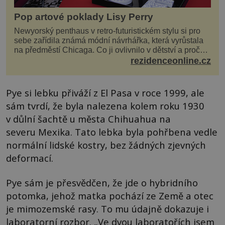
Pop artové poklady Lisy Perry
Newyorský penthaus v retro-futuristickém stylu si pro
sebe zařídila známá módní návrhářka, která vyrůstala
na předměstí Chicaga. Co ji ovlivnilo v dětství a proč
vypadá její domov právě takto? Interié...
rezidenceonline.cz
Pye si lebku přiváží z El Pasa v roce 1999, ale
sám tvrdí, že byla nalezena kolem roku 1930
v důlní šachtě u města Chihuahua na
severu Mexika. Tato lebka byla pohřbena vedle
normální lidské kostry, bez žádných zjevných
deformací.
Pye sám je přesvědčen, že jde o hybridního
potomka, jehož matka pochází ze Země a otec
je mimozemské rasy. To mu údajně dokazuje i
laboratorní rozbor. „Ve dvou laboratořích jsem