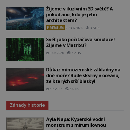
Žijeme v iluzivním 3D světě? A
pokud ano, kdo je jeho
architektem?
PREMIUM
23.6.2026
3.5TIS
Svět jako počítačová simulace!
Žijeme v Matrixu?
16.6.2026
3.2TIS
Důkaz mimozemské základny na
dně moře? Rudé skvrny v oceánu,
ze kterých srší blesky!
8.6.2026
3.0TIS
Záhady historie
Ayia Napa: Kyperské vodní
monstrum s mírumilovnou