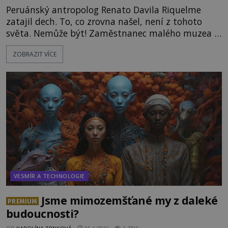
Peruánský antropolog Renato Davila Riquelme
zatajil dech. To, co zrovna našel, není z tohoto
světa. Nemůže být! Zaměstnanec malého muzea v
peruánském městečku Andahuaylillas nedaleko
ZOBRAZIT VÍCE
legendárního Cuzca pomalu sestupuje z posvátné
hory Apu a přemýšlí, jak s touto zprávou naloží.
Právě nalezl ostatky dvou mimozemšťanů! Vědci
nad nálezem kroutí hlavou. Už na
VESMÍR A TECHNOLOGIE
Jsme mimozemšťané my z daleké
PREMIUM
budoucnosti?