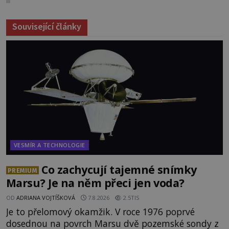
Související články
VESMÍR A TECHNOLOGIE
Co zachycují tajemné snímky
PREMIUM
Marsu? Je na něm přeci jen voda?
OD
ADRIANA VOJTÍŠKOVÁ
7.8.2026
2.5TIS
Je to přelomový okamžik. V roce 1976 poprvé
dosednou na povrch Marsu dvě pozemské sondy z