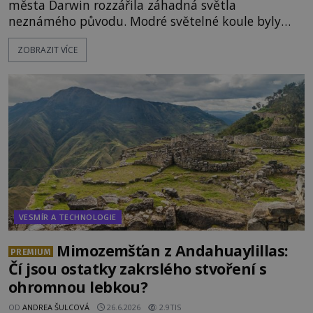
města Darwin rozzářila záhadná světla
neznámého původu. Modré světelné koule byly
viditelné nejméně dvacet minut, během nichž se
ZOBRAZIT VÍCE
opakovaně objevovaly a zase mizely. Svědek, který
úkaz zachytil na mobilní telefon, se domnívá, že
mohlo jít o návštěvu ze světa duchů. Záhadný
záznam okamžitě rozpoutal deb
VESMÍR A TECHNOLOGIE
Mimozemšťan z Andahuaylillas:
PREMIUM
Čí jsou ostatky zakrslého stvoření s
ohromnou lebkou?
OD
ANDREA ŠULCOVÁ
26.6.2026
2.9TIS