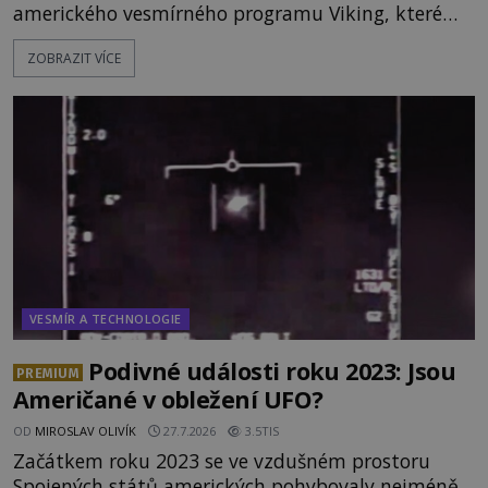
amerického vesmírného programu Viking, které
jsou schopny pořídit fotografie záhadami
ZOBRAZIT VÍCE
opředené rudé planety. Viking 1 zde zaznamená
něco naprosto nečekaného. V marsovské oblasti
zvané Cydonie totiž zachytí podivný útvar
připomínající lidskou tvář. NASA (Národní úřad
VESMÍR A TECHNOLOGIE
Podivné události roku 2023: Jsou
PREMIUM
Američané v obležení UFO?
OD
MIROSLAV OLIVÍK
27.7.2026
3.5TIS
Začátkem roku 2023 se ve vzdušném prostoru
Spojených států amerických pohybovaly nejméně