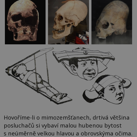
Hovoříme-li o mimozemšťanech, drtivá většina
posluchačů si vybaví malou hubenou bytost
s neúměrně velkou hlavou a obrovskýma očima.