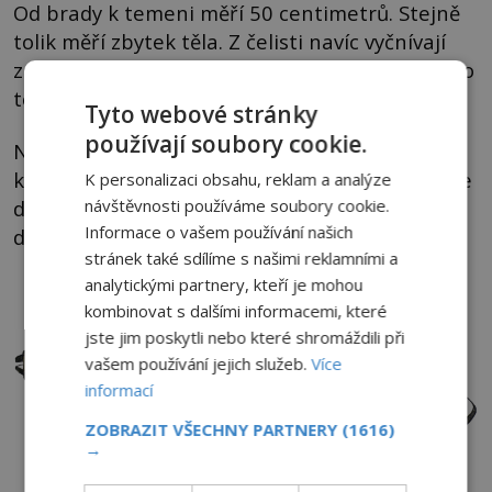
Od brady k temeni měří 50 centimetrů. Stejně
tolik měří zbytek těla. Z čelisti navíc vyčnívají
zachovalé a opotřebované stoličky, což svědčí o
tom, že jde o staršího jedince.
Tyto webové stránky
používají soubory cookie.
Není navíc bez zajímavosti, že místo, kde byly
kostry nalezeny, bylo podle prastaré mytologie
K personalizaci obsahu, reklam a analýze
návštěvnosti používáme soubory cookie.
domovem nejvyšších bytostí, k nimž tehdejší
Informace o vašem používání našich
domorodci chovali posvátnou úctu.
stránek také sdílíme s našimi reklamními a
analytickými partnery, kteří je mohou
kombinovat s dalšími informacemi, které
jste jim poskytli nebo které shromáždili při
vašem používání jejich služeb.
Více
informací
ZOBRAZIT VŠECHNY PARTNERY
(1616)
→