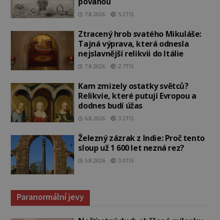
povahou
7.8.2026
5.2TIS
Ztracený hrob svatého Mikuláše:
Tajná výprava, která odnesla
nejslavnější relikvii do Itálie
7.8.2026
2.7TIS
Kam zmizely ostatky světců?
Relikvie, které putují Evropou a
dodnes budí úžas
6.8.2026
3.2TIS
Železný zázrak z Indie: Proč tento
sloup už 1 600 let nezná rez?
5.8.2026
3.0TIS
Paranormální jevy