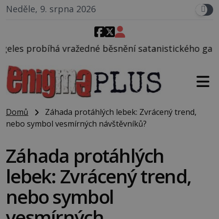
Neděle, 9. srpna 2026
žedné běsnění satanistického gangu vedeného Charl
Domů
Záhada protáhlých lebek: Zvrácený trend,
nebo symbol vesmírných návštěvníků?
Záhada protáhlých
lebek: Zvrácený trend,
nebo symbol
vesmírných