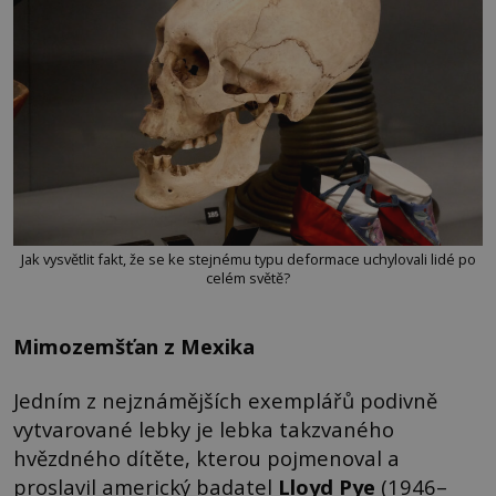
Jak vysvětlit fakt, že se ke stejnému typu deformace uchylovali lidé po
celém světě?
Mimozemšťan z Mexika
Jedním z nejznámějších exemplářů podivně
vytvarované lebky je lebka takzvaného
hvězdného dítěte, kterou pojmenoval a
proslavil americký badatel
Lloyd Pye
(1946–