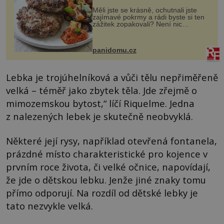
Měli jste se krásně, ochutnali jste
zajímavé pokrmy a rádi byste si ten
zážitek zopakovali? Není nic
snazšího. Pljeskavica (10 porcí)
Možná jste ji ochutnali na dovolené v
bývalé Jugoslávii, lze ji vi...
panidomu.cz
Lebka je trojúhelníková a vůči tělu nepřiměřeně
velká – téměř jako zbytek těla. Jde zřejmě o
mimozemskou bytost,“ líčí Riquelme. Jedna
z nalezených lebek je skutečně neobvyklá.
Některé její rysy, například otevřená fontanela,
prázdné místo charakteristické pro kojence v
prvním roce života, či velké očnice, napovídají,
že jde o dětskou lebku. Jenže jiné znaky tomu
přímo odporují. Na rozdíl od dětské lebky je
tato nezvykle velká.