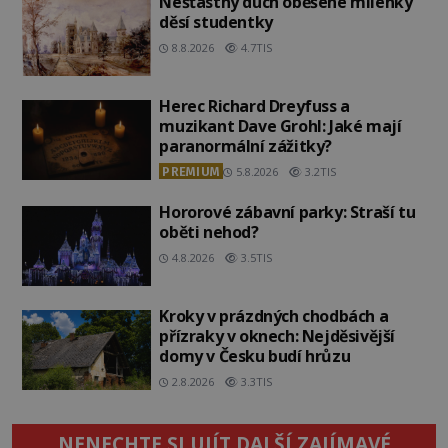
Nešťastný duch oběšené milenky
děsí studentky
8.8.2026
4.7TIS
Herec Richard Dreyfuss a
muzikant Dave Grohl: Jaké mají
paranormální zážitky?
PREMIUM
5.8.2026
3.2TIS
Hororové zábavní parky: Straší tu
oběti nehod?
4.8.2026
3.5TIS
Kroky v prázdných chodbách a
přízraky v oknech: Nejděsivější
domy v Česku budí hrůzu
2.8.2026
3.3TIS
NENECHTE SI UJÍT DALŠÍ ZAJÍMAVÉ