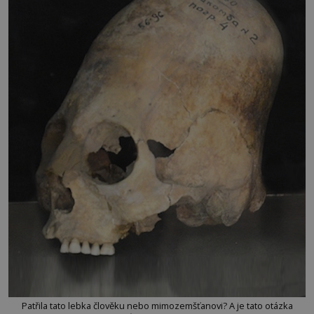
Patřila tato lebka člověku nebo mimozemšťanovi? A je tato otázka