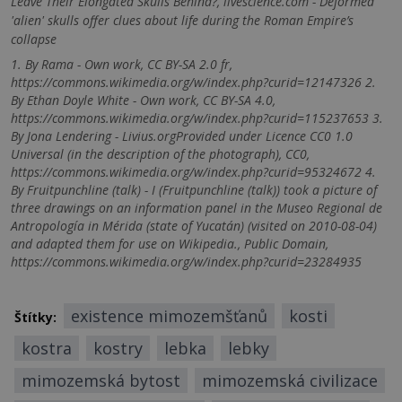
Leave Their Elongated Skulls Behind?, livescience.com - Deformed
'alien' skulls offer clues about life during the Roman Empire’s
collapse
1. By Rama - Own work, CC BY-SA 2.0 fr,
https://commons.wikimedia.org/w/index.php?curid=12147326 2.
By Ethan Doyle White - Own work, CC BY-SA 4.0,
https://commons.wikimedia.org/w/index.php?curid=115237653 3.
By Jona Lendering - Livius.orgProvided under Licence CC0 1.0
Universal (in the description of the photograph), CC0,
https://commons.wikimedia.org/w/index.php?curid=95324672 4.
By Fruitpunchline (talk) - I (Fruitpunchline (talk)) took a picture of
three drawings on an information panel in the Museo Regional de
Antropología in Mérida (state of Yucatán) (visited on 2010-08-04)
and adapted them for use on Wikipedia., Public Domain,
https://commons.wikimedia.org/w/index.php?curid=23284935
existence mimozemšťanů
kosti
Štítky:
kostra
kostry
lebka
lebky
mimozemská bytost
mimozemská civilizace