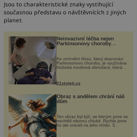
Jsou to charakteristické znaky vystihující
současnou představu o návštěvnících z jiných
planet.
Neinvazivní léčba nejen
Parkinsonovy choroby
pomocí ultrazvukové
„helmy“
Ke zmírnění třesu, který doprovází
Parkinsonovu chorobu, je využívána
hluboká mozková stimulace, která
však vyžaduje vysoce invazivní
zákrok. Ultrazvuk zase není vhodný
k dostatečně přesnému zacílení ...
21stoleti.cz
Obraz s andělem chrání náš
dům
Ten obraz byl kýč, se kterým jsme se
nechtěli nikomu chlubit. Rychle jsme
ho ale vraceli na jeho místo. S
manželem Vaškem jsme si pořídili
chaloupku, takový domek na severu