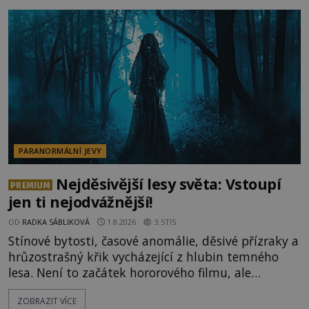
vysvětlení, záhadologové upozorňují, že některé
lokality vykazují nápadně podobná svědectví po
celé generace. A právě tato opakující se svědectví
ud
PARANORMÁLNÍ JEVY
Nejděsivější lesy světa: Vstoupí
PREMIUM
jen ti nejodvážnější!
OD
RADKA SÁBLIKOVÁ
1.8.2026
3.5TIS
Stínové bytosti, časové anomálie, děsivé přízraky a
hrůzostrašný křik vycházející z hlubin temného
lesa. Není to začátek hororového filmu, ale
události, které popisují návštěvníci lesů, které jsou
ZOBRAZIT VÍCE
označovány jako nejděsivější na světě. Lidé bydlící