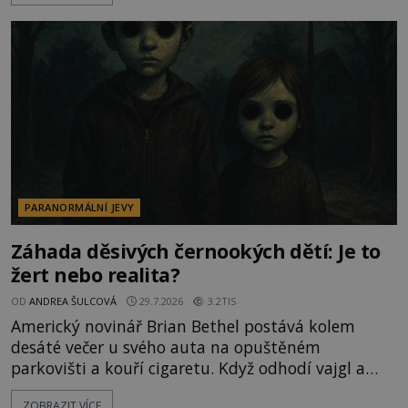
v jejich blízkosti se jim i za bílého dne obloukem
vyhýbají! Už jste o těchto lesích slyšeli? A odvážili
byste se je navštívit? [gallery ids="17
PARANORMÁLNÍ JEVY
Záhada děsivých černookých dětí: Je to
žert nebo realita?
OD
ANDREA ŠULCOVÁ
29.7.2026
3.2TIS
Americký novinář Brian Bethel postává kolem
desáté večer u svého auta na opuštěném
parkovišti a kouří cigaretu. Když odhodí vajgl a
chystá se nastoupit do auta, přijdou k němu dva
ZOBRAZIT VÍCE