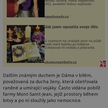
seriálu Studna, Hana Vagnerová
(42), poslední dobou nepůsobí
nejšťastněji. Ačkoli časy její anorexie
jsou už dávno pryč a opět se pyšnila
ženskými křivkami, najednou s...
nasehvezdy.cz
Jak jsem opustila svoje tělo
U známých na chalupě jsme na půdě
našli staré bylinky po babičce.
Zvědavost mi nedala a připravila
jsem si z nich lektvar… Zimní pobyt
na chalupě se pro mě vlastní vinou
změnil v děsivý zážitek, na kt...
skutecnepribehy.cz
Dalším známým duchem je Dáma v bílém,
považovaná za ducha ženy, která ošetřovala
raněné a umírající vojáky. Často vídána poblíž
farmy Mont-Saint-Jean, jejíž prostory během
bitvy a po ní sloužily jako nemocnice.