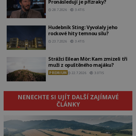
Pronásledují je přízraky?
28.7.2026
3.4TIS
Hudebník Sting: Vyvolaly jeho
rockové hity temnou sílu?
23.7.2026
3.4TIS
Strážci Eilean Mòr: Kam zmizeli tři
muži z opuštěného majáku?
PREMIUM
22.7.2026
3.0TIS
NENECHTE SI UJÍT DALŠÍ ZAJÍMAVÉ
ČLÁNKY