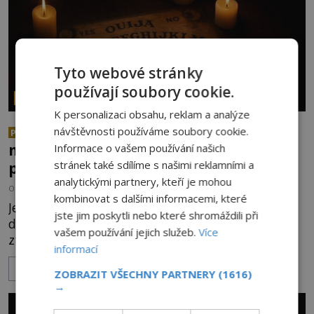
Tyto webové stránky
používají soubory cookie.
PARANORMÁLNÍ JEVY
K personalizaci obsahu, reklam a analýze
Herec Richard Dreyfuss a
návštěvnosti používáme soubory cookie.
PREMIUM
muzikant Dave Grohl: Jaké mají
Informace o vašem používání našich
paranormální zážitky?
stránek také sdílíme s našimi reklamními a
analytickými partnery, kteří je mohou
OD
ANDREA ŠULCOVÁ
5.8.2026
1.6TIS
kombinovat s dalšími informacemi, které
Je to jízda s větrem o závod. V roce 1982 americký
jste jim poskytli nebo které shromáždili při
drogově závislý herec Richard Dreyfuss (*1947)
vašem používání jejich služeb.
Více
ztratí poslední zbytky sebezáchovy a prohání se
informací
po silnicích ve svém mercedesu jako utržený ze
ZOBRAZIT VÍCE
řetězu. Vše vyvrcholí katastrofou, když to Dreyfuss
ZOBRAZIT VŠECHNY PARTNERY
(1616)
napálí v plné rychlosti do stromu! Policie ve vraku
→
následně nalezne schovaný kokain. Tímto