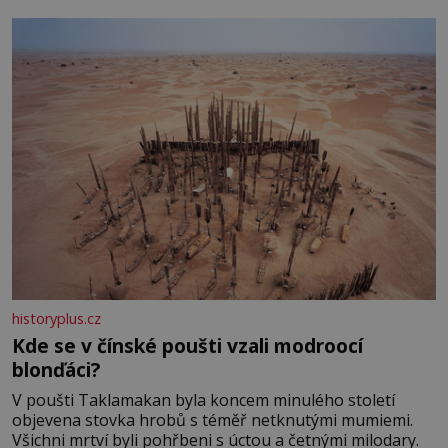
historyplus.cz
Kde se v čínské poušti vzali modroocí
blonďáci?
V poušti Taklamakan byla koncem minulého století
objevena stovka hrobů s téměř netknutými mumiemi.
Všichni mrtví byli pohřbeni s úctou a četnými milodary.