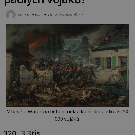
od
EVA SOUKUPOVÁ
9.6.2026
3.3tis
V bitvě u Waterloo během několika hodin padlo asi 50
000 vojáků.
320
3.3tis