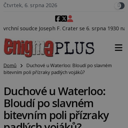
Čtvrtek, 6. srpna 2026
. Crater se 6. srpna 1930 navečeří ve své oblíbené re
Domů
Duchové u Waterloo: Bloudí po slavném
bitevním poli přízraky padlých vojáků?
Duchové u Waterloo:
Bloudí po slavném
bitevním poli přízraky
padlých vojáků?