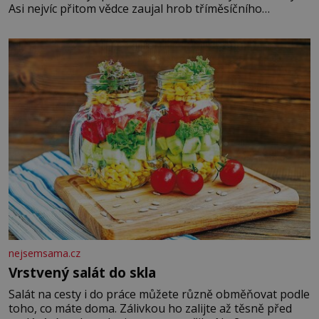
Asi nejvíc přitom vědce zaujal hrob tříměsíčního
chlapečka s modrou filcovou čapkou, z níž se draly
blonďaté vlásky. Fakt, že jsou těla dávných lidí nesmírně
dobře zachovalá, přičítají odborníci zdejším klimatickým
podmínkám. Sucho, prosolené písky a extrémně
nejsemsama.cz
Vrstvený salát do skla
Salát na cesty i do práce můžete různě obměňovat podle
toho, co máte doma. Zálivkou ho zalijte až těsně před