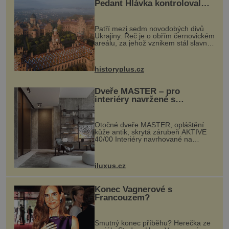
Pedant Hlávka kontroloval
každou cihlu
Patří mezi sedm novodobých divů
Ukrajiny. Řeč je o obřím černovickém
areálu, za jehož vznikem stál slavný
český architekt Josef Hlávka. Ten si
na něm dal mimořádně záležet. Jeho
stavební plány by při ...
historyplus.cz
Dveře MASTER – pro
interiéry navržené s
rozumem i vášní!
Otočné dveře MASTER, opláštění
kůže antik, skrytá zárubeň AKTIVE
40/00 Interiéry navrhované na
zakázku často vyžadují atypické
rozměry nejen nábytku, ale i
otvorových prvků. Technické zázemí
iluxus.cz
dnes umož...
Konec Vagnerové s
Francouzem?
Smutný konec příběhu? Herečka ze