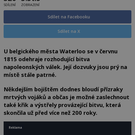
SDÍLENÍ
ZOBRAZENÍ
Sdílet na Facebooku
Sdílet na X
U belgického města Waterloo se v červnu
1815 odehraje rozhodující bitva
napoleonských válek. Její dozvuky jsou prý na
místě stále patrné.
Někdejším bojištěm dodnes bloudí přízraky
mrtvých vojáků a občas je možné zaslechnout
také křik a výstřely provázející bitvu, která
skončila už před více než 200 roky.
Reklama