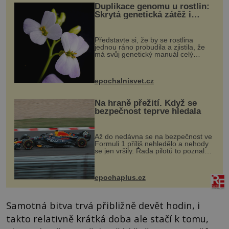
Duplikace genomu u rostlin:
Skrytá genetická zátěž i
evoluční výhoda
Představte si, že by se rostlina
jednou ráno probudila a zjistila, že
má svůj genetický manuál celý
dvakrát. Přesně to se občas v
přírodě stane – a podle nového
výzkumu to může být pro druhy
epochalnisvet.cz
vstupenka...
Na hraně přežití. Když se
bezpečnost teprve hledala
Až do nedávna se na bezpečnost ve
Formuli 1 příliš nehledělo a nehody
se jen vršily. Řada pilotů to poznala
na vlastní kůži, často s trvalými
následky nebo bohužel i ztrátou
života. Dnes nepochopiteln...
epochaplus.cz
Samotná bitva trvá přibližně devět hodin, i
takto relativně krátká doba ale stačí k tomu,