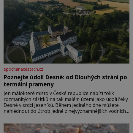
epochanacestach.cz
Poznejte údolí Desné: od Dlouhých strání po
termální prameny
Jen málokteré místo v České republice nabízí tolik
rozmanitých zážitků na tak malém území jako údolí řeky
Desné v srdci Jeseníků. Během jediného dne můžete
nahlédnout do útrob jedné z nejvýznamnějších vodních
elektráren v Evropě, vydat se na horské hřebeny, projet
se na koloběžce a den zakončit poznáváním památek ve
Velkých Losinách nebo v termálním