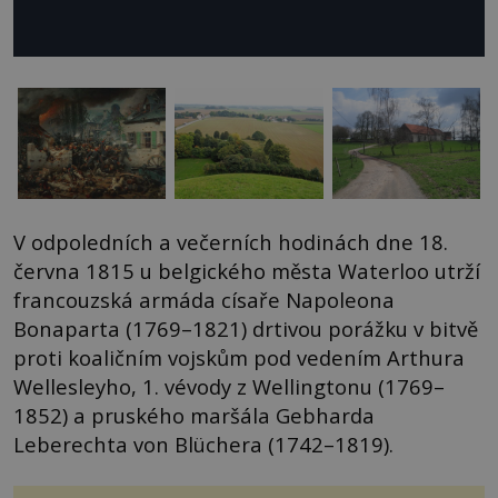
V odpoledních a večerních hodinách dne 18.
června 1815 u belgického města Waterloo utrží
francouzská armáda císaře Napoleona
Bonaparta (1769–1821) drtivou porážku v bitvě
proti koaličním vojskům pod vedením Arthura
Wellesleyho, 1. vévody z Wellingtonu (1769–
1852) a pruského maršála Gebharda
Leberechta von Blüchera (1742–1819).