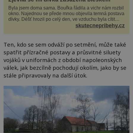
Byla jsem doma sama. Bouřka řádila a vichr nám rozbil
okno. Najednou se přede mnou objevila temná postava
dívky. Déšť hrozil po celý den, ve vzduchu byla cítit
bouřka. Do topolů před domem se opřel ví...
skutecnepribehy.cz
Ten, kdo se sem odváží po setmění, může také
spatřit přízračné postavy a průsvitné siluety
vojáků v uniformách z období napoleonských
válek, jak bezcílně pochodují okolím, jako by se
stále připravovaly na další útok.