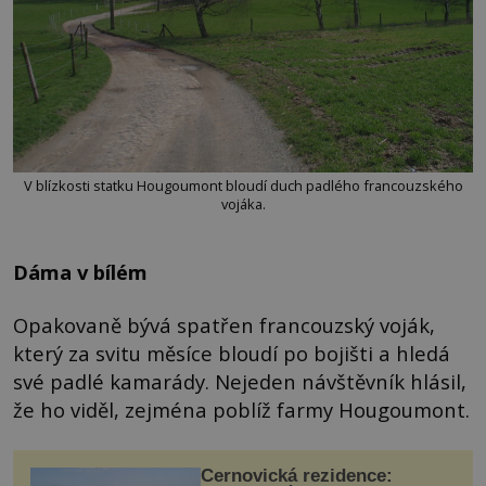
V blízkosti statku Hougoumont bloudí duch padlého francouzského
vojáka.
Dáma v bílém
Opakovaně bývá spatřen francouzský voják,
který za svitu měsíce bloudí po bojišti a hledá
své padlé kamarády. Nejeden návštěvník hlásil,
že ho viděl, zejména poblíž farmy Hougoumont.
Černovická rezidence: