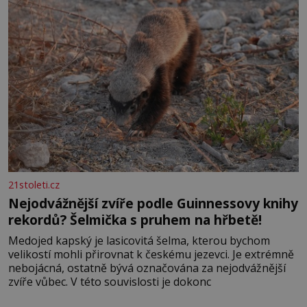
21stoleti.cz
Nejodvážnější zvíře podle Guinnessovy knihy
rekordů? Šelmička s pruhem na hřbetě!
Medojed kapský je lasicovitá šelma, kterou bychom
velikostí mohli přirovnat k českému jezevci. Je extrémně
nebojácná, ostatně bývá označována za nejodvážnější
zvíře vůbec. V této souvislosti je dokonc