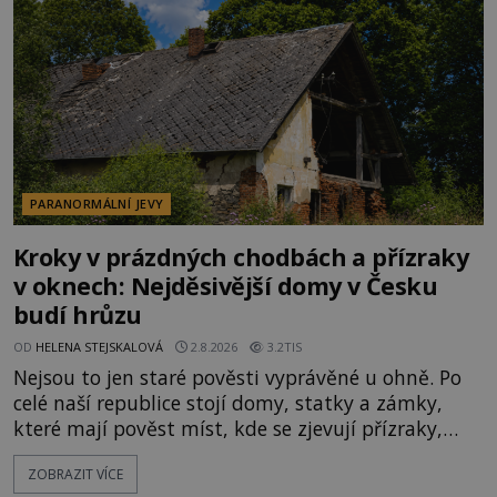
velká snaha to utajit, někteří z
PARANORMÁLNÍ JEVY
Kroky v prázdných chodbách a přízraky
v oknech: Nejděsivější domy v Česku
budí hrůzu
OD
HELENA STEJSKALOVÁ
2.8.2026
3.2TIS
Nejsou to jen staré pověsti vyprávěné u ohně. Po
celé naší republice stojí domy, statky a zámky,
které mají pověst míst, kde se zjevují přízraky,
ozývají nevysvětlitelné zvuky nebo se dějí podivné
ZOBRAZIT VÍCE
jevy. Zatímco historici většinou hledají racionální