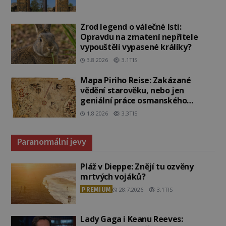
Zrod legend o válečné lsti:
Opravdu na zmatení nepřítele
vypouštěli vypasené králíky?
3.8.2026
3.1TIS
Mapa Piriho Reise: Zakázané
vědění starověku, nebo jen
geniální práce osmanského
admirála?
1.8.2026
3.3TIS
Paranormální jevy
Pláž v Dieppe: Znějí tu ozvěny
mrtvých vojáků?
PREMIUM
28.7.2026
3.1TIS
Lady Gaga i Keanu Reeves: