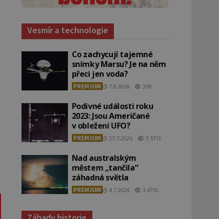
Vesmír a technologie
Co zachycují tajemné
snímky Marsu? Je na něm
přeci jen voda?
PREMIUM
7.8.2026
359
Podivné události roku
2023: Jsou Američané
v obležení UFO?
PREMIUM
27.7.2026
3.5TIS
Nad australským
městem „tančila“
záhadná světla
PREMIUM
4.7.2026
3.4TIS
Záhady historie