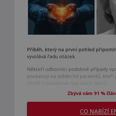
Příběh, který na první pohled připomí
vyvolává řadu otázek.
Někteří odborníci podobné případy vysv
poukazují na svědectví pacientů, kteří
chutě či povahové rysy svých dárců.
Zbývá vám 91
%
člán
CO NABÍZÍ
E