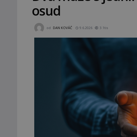
osud
od
DAN KOVÁČ
9.6.2026
3.1tis