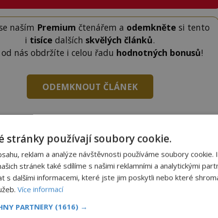
 se naším
Premium
čtenářem a
odemkněte
si tento
i
tisíce
dalších
skvělých článků
.
 od nás obdržíte i celou řadu
hodnotných bonusů
!
ODEMKNOUT ČLÁNEK
 stránky používají soubory cookie.
bsahu, reklam a analýze návštěvnosti používáme soubory cookie. 
to článek, můžete tak učinit zasláním jediné SMS.
šich stránek také sdílíme s našimi reklamními a analytickými partn
terý opíšete do následujícího okénka a kliknutím na
s dalšími informacemi, které jste jim poskytli nebo které shromá
tko jej odemknete.
lužeb.
Více informací
CLANEK" odešlete na číslo
903 33 20
.
CHNY PARTNERY
(1616) →