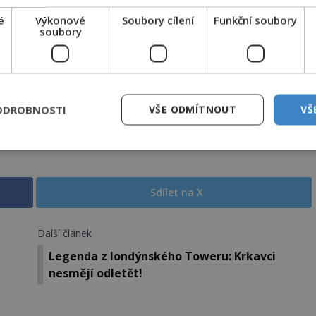
é
Výkonové
Soubory cílení
Funkční soubory
soubory
EMKNOUT KÓDEM
DPH. Službu technicky zajišťuje Airtoy a.s. Infolinka: 602 777 555,
ww.platmobilem.cz
ODROBNOSTI
VŠE ODMÍTNOUT
VŠ
mes
Sdílet na X
Další článek
Legenda z londýnského Toweru: Krkavci
nesmějí odletět!