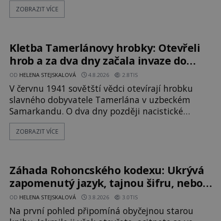
katolička, druhá přesvědčená kališnice. A každá z
ZOBRAZIT VÍCE
nich se usídlí na jedné z věží slavného hradu
Trosky. Šlechtic Ota IV. z Bergova (1399–1452)
patří mezi vůdce protihusitského boje. Za
manželku má skutečně jistou
Kletba Tamerlánovy hrobky: Otevřeli
hrob a za dva dny začala invaze do
SSSR. Náhoda, nebo varování?
OD
HELENA STEJSKALOVÁ
4.8.2026
2.8TIS
V červnu 1941 sovětští vědci otevírají hrobku
slavného dobyvatele Tamerlána v uzbeckém
Samarkandu. O dva dny později nacistické
Německo zahajuje operaci Barbarossa a napadá
ZOBRAZIT VÍCE
Sovětský svaz. Shoda dat je natolik zarážející, že
se rodí jedna z nejslavnějších „kleteb“ 20. století.
Je na legendě něco pravdy, nebo jde jen o
fascinující souhru okolností? Když antropolog
Záhada Rohoncského kodexu: Ukrývá
Michail Gerasimov (1907-1970) a
zapomenutý jazyk, tajnou šifru, nebo
mistrovský podvrh?
OD
HELENA STEJSKALOVÁ
3.8.2026
3.0TIS
Na první pohled připomíná obyčejnou starou