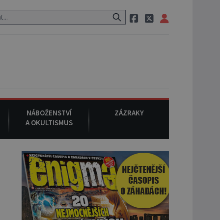
 neznámého původu.
7. srpna 1994
: Na americké městečko Oakville
NÁBOŽENSTVÍ
ZÁZRAKY
A OKULTISMUS