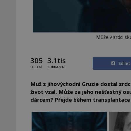
Může v srdci sk
305
3.1tis
Sdíle
SDÍLENÍ
ZOBRAZENÍ
Muž z jihovýchodní Gruzie dostal srdc
život vzal. Může za jeho nešťastný os
dárcem? Přejde během transplantace d