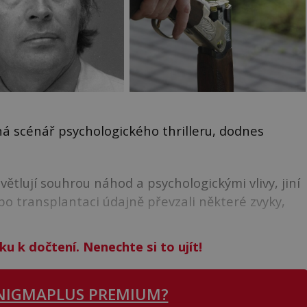
ná scénář psychologického thrilleru, dodnes
ětlují souhrou náhod a psychologickými vlivy, jiní
 po transplantaci údajně převzali některé zvyky,
ku k dočtení. Nenechte si to ujít!
NIGMAPLUS PREMIUM?