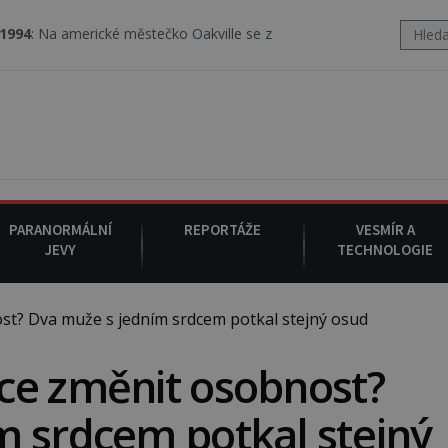
rické městečko Oakville se z nebe snáší podivná rosolovitá látka
PARANORMÁLNÍ
REPORTÁŽE
VESMÍR A
JEVY
TECHNOLOGIE
t? Dva muže s jedním srdcem potkal stejný osud
ce změnit osobnost?
m srdcem potkal stejný