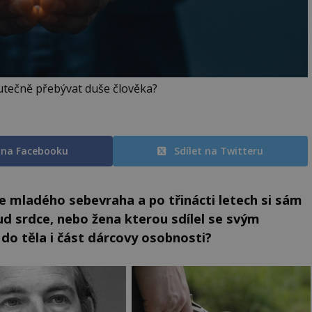
utečně přebývat duše člověka?
t na Facebooku
Sdílet na Twitteru
e mladého sebevraha a po třinácti letech si sám
ud srdce, nebo žena kterou sdílel se svým
o těla i část dárcovy osobnosti?