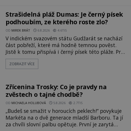
Strašidelná pláž Dumas: Je černý písek
podhoubím, ze kterého roste zlo?
OD
MIREK BRÁT
6.8.2026
4.6TIS
V indickém svazovém státu Gudžarát se nachází
část pobřeží, které má hodně temnou pověst.
Jistě k tomu přispívá i černý písek této pláže. Proč
má pláž takové netypické zbarvení? Nakolik jsou
ZOBRAZIT VÍCE
pravdivé historky, že zde došlo k
nevysvětlitelným zmizením turistů? Ti, kteří se
nebojí, nás mohou následovat. Vstupujeme na
pláž Dumas ve městě Surat. Gu
Zřícenina Trosky: Co je pravdy na
zvěstech o tajné chodbě?
OD
MICHAELA HOLUBOVÁ
5.8.2026
2.7TIS
„Budeš se smažit v horoucích peklech!“ povykuje
Markéta na o dvě generace mladší Barboru. Ta jí
za chvíli slovní palbu opětuje. První je zarytá