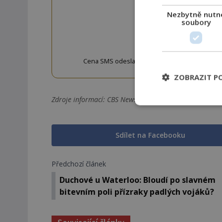
Nezbytně nutn
soubory
OD
Cena SMS odeslané na číslo 9033320 je 20 Kč vč. 
w
ZOBRAZIT P
Zdroje informací:
CBS News, NBC News, The Seattle Ti
Sdílet na Facebooku
Předchozí článek
Duchové u Waterloo: Bloudí po slavném
bitevním poli přízraky padlých vojáků?