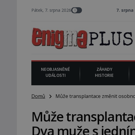
Pátek, 7. srpna 2026
7. srpna 1994
: Na ame
NEOBJASNĚNÉ
ZÁHADY
UDÁLOSTI
HISTORIE
Domů
Může transplantace změnit osobnos
Může transplanta
Dva muže s jední