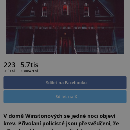
223
5.7tis
SDÍLENÍ
ZOBRAZENÍ
Sdílet na Facebooku
Sdílet na X
V domě Winstonových se jedné noci objeví
krev. Přivolaní policisté jsou přesvědčeni, že