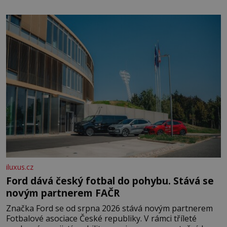
klidného ptáčka, který většinu dne jen posedává. Hodně
času tráví na zemi, kde sbírá zbytky semínek Jeho
domovinou je prakticky celá Austrálie s výjimkou
pobřežní oblasti.
iluxus.cz
Ford dává český fotbal do pohybu. Stává se
novým partnerem FAČR
Značka Ford se od srpna 2026 stává novým partnerem
Fotbalové asociace České republiky. V rámci tříleté