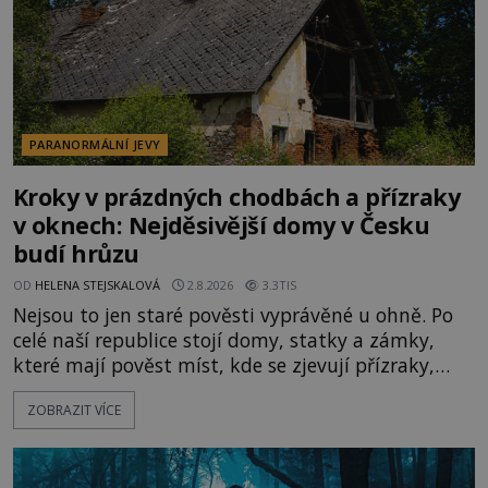
PARANORMÁLNÍ JEVY
Kroky v prázdných chodbách a přízraky
v oknech: Nejděsivější domy v Česku
budí hrůzu
OD
HELENA STEJSKALOVÁ
2.8.2026
3.3TIS
Nejsou to jen staré pověsti vyprávěné u ohně. Po
celé naší republice stojí domy, statky a zámky,
které mají pověst míst, kde se zjevují přízraky,
ozývají nevysvětlitelné zvuky nebo se dějí podivné
ZOBRAZIT VÍCE
jevy. Zatímco historici většinou hledají racionální
vysvětlení, záhadologové upozorňují, že některé
lokality vykazují nápadně podobná svědectví po