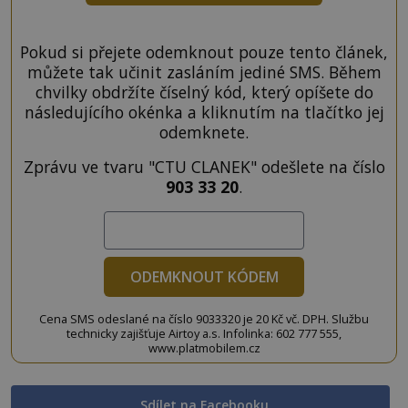
Pokud si přejete odemknout pouze tento článek,
můžete tak učinit zasláním jediné SMS. Během
chvilky obdržíte číselný kód, který opíšete do
následujícího okénka a kliknutím na tlačítko jej
odemknete.
Zprávu ve tvaru "CTU CLANEK" odešlete na číslo
903 33 20
.
ODEMKNOUT KÓDEM
Cena SMS odeslané na číslo 9033320 je 20 Kč vč. DPH. Službu
technicky zajišťuje Airtoy a.s. Infolinka: 602 777 555,
www.platmobilem.cz
Sdílet na Facebooku