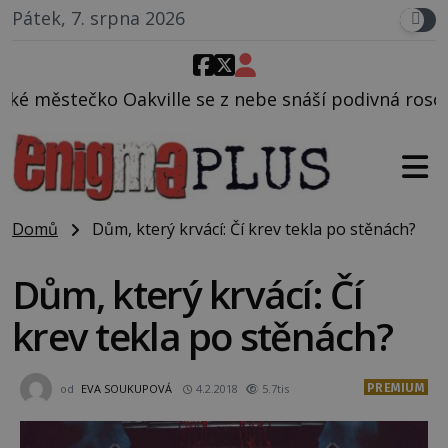
Pátek, 7. srpna 2026
 se z nebe snáší podivná rosolovitá látka neznáméh
Domů
Dům, který krvácí: Čí krev tekla po stěnách?
Dům, který krvácí: Čí
krev tekla po stěnách?
PREMIUM
od
EVA SOUKUPOVÁ
4.2.2018
5.7tis