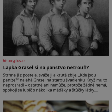
historyplus.cz
Lapka Grasel si na panstvo netroufl?
Strhne ji z postele, sváže ji a krutě zbije. „Kde jsou
peníze?“ naléhá Grasel na starou švadlenku. Když mu to
neprozradí – ostatně ani nemůže, protože žádné nemá,
spokojí se lupič s několika měďáky a štůčky látky.
Zraněná žena pár dní nato umírá. Je to muž nebývale
krutý. Jeho činy budí hrůzu ještě dlouho po jeho smrti