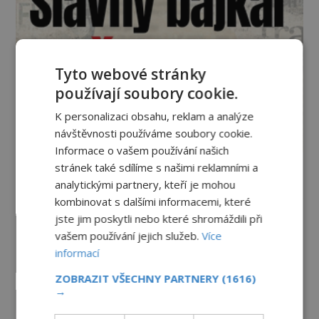
Tyto webové stránky
používají soubory cookie.
K personalizaci obsahu, reklam a analýze
návštěvnosti používáme soubory cookie.
Informace o vašem používání našich
stránek také sdílíme s našimi reklamními a
Vesmír a technologie
analytickými partnery, kteří je mohou
kombinovat s dalšími informacemi, které
jste jim poskytli nebo které shromáždili při
Co zachycují tajemné snímky
Marsu? Je na něm přeci jen voda?
vašem používání jejich služeb.
Více
informací
PREMIUM
7.8.2026
872
ZOBRAZIT VŠECHNY PARTNERY
(1616)
→
Podivné události roku 2023: Jsou
Američané v obležení UFO?