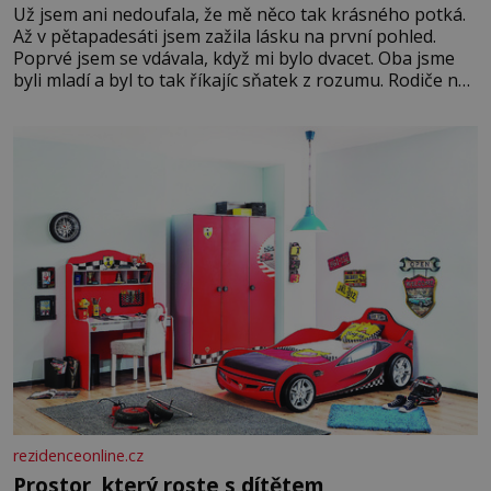
Už jsem ani nedoufala, že mě něco tak krásného potká.
Až v pětapadesáti jsem zažila lásku na první pohled.
Poprvé jsem se vdávala, když mi bylo dvacet. Oba jsme
byli mladí a byl to tak říkajíc sňatek z rozumu. Rodiče nás
dali dohromady, Toník byl dobře zaopatřený mladý muž.
Manželství nám oběma moc nesvědčilo, brzy jsme zjistili,
že
rezidenceonline.cz
Prostor, který roste s dítětem