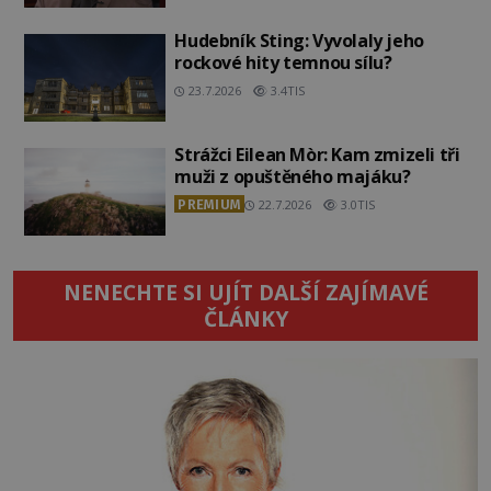
Hudebník Sting: Vyvolaly jeho
rockové hity temnou sílu?
23.7.2026
3.4TIS
Strážci Eilean Mòr: Kam zmizeli tři
muži z opuštěného majáku?
PREMIUM
22.7.2026
3.0TIS
NENECHTE SI UJÍT DALŠÍ ZAJÍMAVÉ
ČLÁNKY