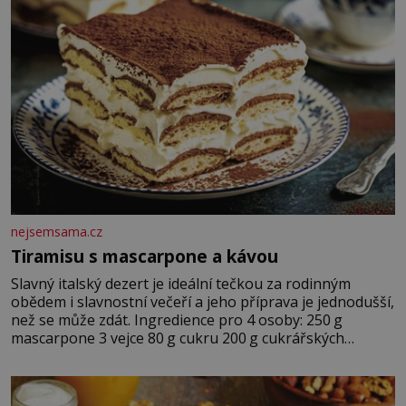
nejsemsama.cz
Tiramisu s mascarpone a kávou
Slavný italský dezert je ideální tečkou za rodinným
obědem i slavnostní večeří a jeho příprava je jednodušší,
než se může zdát. Ingredience pro 4 osoby: 250 g
mascarpone 3 vejce 80 g cukru 200 g cukrářských
piškotů 250 ml silné kávy 2 lžíce amaretta kakao na
posypání Postup: Oddělte žloutky od bílků. Žloutky
vyšlehejte s cukrem do světlé pěny a postupně do nich