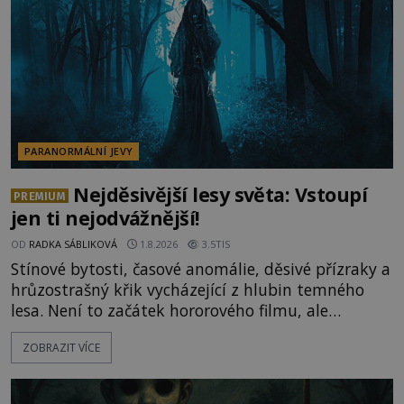
celé generace. A právě tato opakující se svědectví
ud
PARANORMÁLNÍ JEVY
Nejděsivější lesy světa: Vstoupí
PREMIUM
jen ti nejodvážnější!
OD
RADKA SÁBLIKOVÁ
1.8.2026
3.5TIS
Stínové bytosti, časové anomálie, děsivé přízraky a
hrůzostrašný křik vycházející z hlubin temného
lesa. Není to začátek hororového filmu, ale
události, které popisují návštěvníci lesů, které jsou
ZOBRAZIT VÍCE
označovány jako nejděsivější na světě. Lidé bydlící
v jejich blízkosti se jim i za bílého dne obloukem
vyhýbají! Už jste o těchto lesích slyšeli? A odvážili