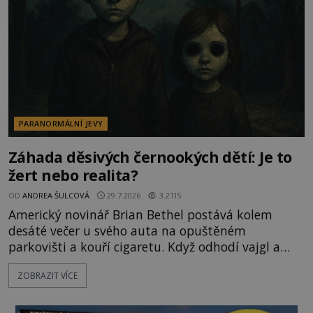
byste se je navštívit? [gallery ids="17
PARANORMÁLNÍ JEVY
Záhada děsivých černookých dětí: Je to
žert nebo realita?
OD
ANDREA ŠULCOVÁ
29.7.2026
3.2TIS
Americký novinář Brian Bethel postává kolem
desáté večer u svého auta na opuštěném
parkovišti a kouří cigaretu. Když odhodí vajgl a
chystá se nastoupit do auta, přijdou k němu dva
ZOBRAZIT VÍCE
mladí chlapci, kterým může být okolo 14 let.
„Pane, byl byste tak laskav a svezl nás domů? Je to
pouhých několik minut od tohoto parkoviště,“