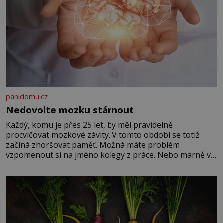
panidomu.cz
Nedovolte mozku stárnout
Každý, komu je přes 25 let, by měl pravidelně
procvičovat mozkové závity. V tomto období se totiž
začíná zhoršovat paměť. Možná máte problém
vzpomenout si na jméno kolegy z práce. Nebo marně v
paměti lovíte název knížky, kterou jste nedávno přečetli.
Je to opravdu tak, s věkem jako kdyby se paměť
rozhodla stávkovat. Cvičte