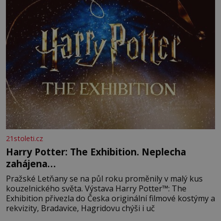
21stoleti.cz
Harry Potter: The Exhibition. Neplecha
zahájena…
Pražské Letňany se na půl roku proměnily v malý kus
kouzelnického světa. Výstava Harry Potter™: The
Exhibition přivezla do Česka originální filmové kostýmy a
rekvizity, Bradavice, Hagridovu chýši i uč