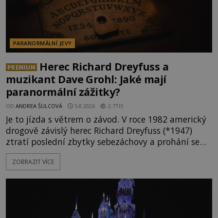
PARANORMÁLNÍ JEVY
Herec Richard Dreyfuss a
PREMIUM
muzikant Dave Grohl: Jaké mají
paranormální zážitky?
OD
ANDREA ŠULCOVÁ
5.8.2026
2.7TIS
Je to jízda s větrem o závod. V roce 1982 americký
drogově závislý herec Richard Dreyfuss (*1947)
ztratí poslední zbytky sebezáchovy a prohání se
po silnicích ve svém mercedesu jako utržený ze
ZOBRAZIT VÍCE
řetězu. Vše vyvrcholí katastrofou, když to Dreyfuss
napálí v plné rychlosti do stromu! Policie ve vraku
následně nalezne schovaný kokain. Tímto
momentem se slavnému