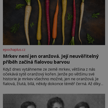
epochaplus.cz
Mrkev není jen oranžová. Její neuvěřitelný
příběh začíná fialovou barvou
Když dnes vytáhneme ze země mrkev, většina z nás
očekává sytě oranžový kořen. Jenže po většinu své
historie je mrkev všechno možné, jen ne oranžová. Je
fialová, žlutá, bílá, někdy dokonce téměř černá. Až díky
stovkám let pečlivého šlechtění se z ní stává zelenina,
bez které si českou zahradu ani nedokážeme představit.
Její příběh je