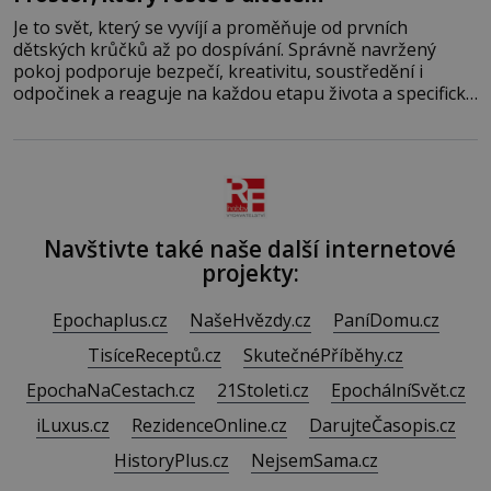
Je to svět, který se vyvíjí a proměňuje od prvních
dětských krůčků až po dospívání. Správně navržený
pokoj podporuje bezpečí, kreativitu, soustředění i
odpočinek a reaguje na každou etapu života a specifické
potřeby dítěte. Pro nejmenší je klíčová jednoduchost,
měkkost a bezpečí, proto by pokoj miminka měl působit
především klidně a útulně. Předškolní věk je
Navštivte také naše další internetové
projekty:
Epochaplus.cz
NašeHvězdy.cz
PaníDomu.cz
TisíceReceptů.cz
SkutečnéPříběhy.cz
EpochaNaCestach.cz
21Stoleti.cz
EpochálníSvět.cz
iLuxus.cz
RezidenceOnline.cz
DarujteČasopis.cz
HistoryPlus.cz
NejsemSama.cz