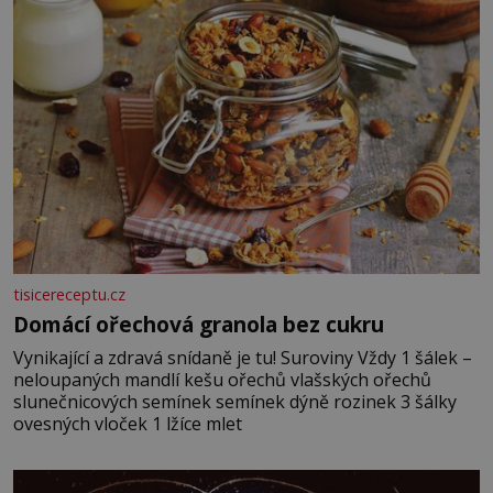
vmíchejte mascarpone, aby vznikl hladký
tisicereceptu.cz
Domácí ořechová granola bez cukru
Vynikající a zdravá snídaně je tu! Suroviny Vždy 1 šálek –
neloupaných mandlí kešu ořechů vlašských ořechů
slunečnicových semínek semínek dýně rozinek 3 šálky
ovesných vloček 1 lžíce mlet