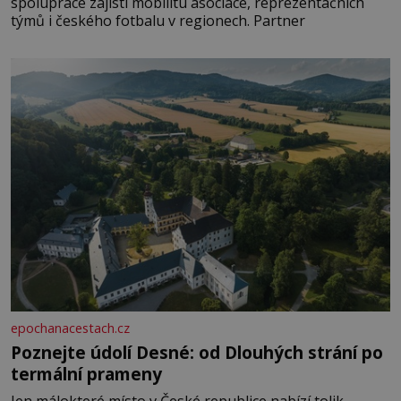
spolupráce zajistí mobilitu asociace, reprezentačních
týmů i českého fotbalu v regionech. Partner
epochanacestach.cz
Poznejte údolí Desné: od Dlouhých strání po
termální prameny