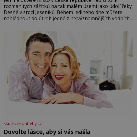
Jen málokteré místo v České republice nabízí tolik
rozmanitých zážitků na tak malém území jako údolí řeky
Desné v srdci Jeseníků. Během jediného dne můžete
nahlédnout do útrob jedné z nejvýznamnějších vodních
elektráren v Evropě, vydat se na horské hřebeny, projet
se na koloběžce a den zakončit poznáváním památek ve
Velkých Losinách nebo v termálním
skutecnepribehy.cz
Dovolte lásce, aby si vás našla