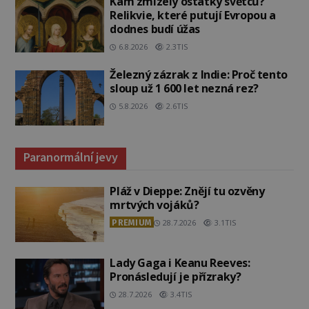
Kam zmizely ostatky světců?
Relikvie, které putují Evropou a
dodnes budí úžas
6.8.2026
2.3TIS
Železný zázrak z Indie: Proč tento
sloup už 1 600 let nezná rez?
5.8.2026
2.6TIS
Paranormální jevy
Pláž v Dieppe: Znějí tu ozvěny
mrtvých vojáků?
PREMIUM
28.7.2026
3.1TIS
Lady Gaga i Keanu Reeves:
Pronásledují je přízraky?
28.7.2026
3.4TIS