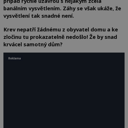
případ rychle uzavřou s nějakým zcela
banálním vysvětlením. Záhy se však ukáže, že
vysvětlení tak snadné není.
Krev nepatří žádnému z obyvatel domu a ke
zločinu tu prokazatelně nedošlo! Že by snad
krvácel samotný dům?
Reklama