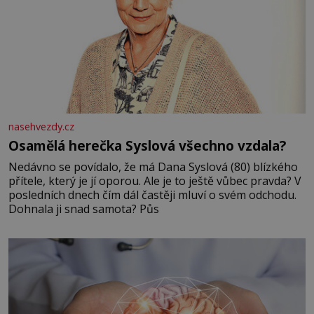
nasehvezdy.cz
Osamělá herečka Syslová všechno vzdala?
Nedávno se povídalo, že má Dana Syslová (80) blízkého
přítele, který je jí oporou. Ale je to ještě vůbec pravda? V
posledních dnech čím dál častěji mluví o svém odchodu.
Dohnala ji snad samota? Půs