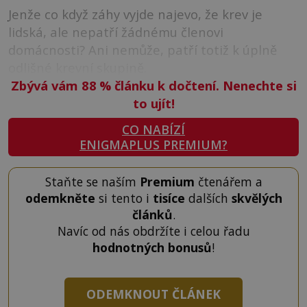
Jenže co když záhy vyjde najevo, že krev je
lidská, ale nepatří žádnému členovi
domácnosti? Ani nemůže, patří totiž k úplně
odlišné krevní skupině.
Zbývá vám 88
%
článku k dočtení. Nenechte si
to ujít!
CO NABÍZÍ
ENIGMAPLUS PREMIUM?
Staňte se naším
Premium
čtenářem a
odemkněte
si tento i
tisíce
dalších
skvělých
článků
.
Navíc od nás obdržíte i celou řadu
hodnotných bonusů
!
ODEMKNOUT ČLÁNEK