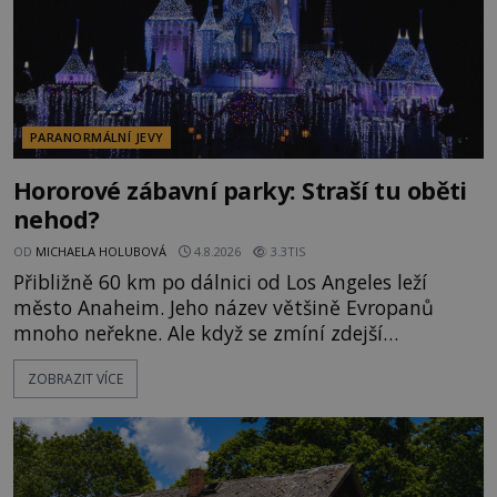
PARANORMÁLNÍ JEVY
Hororové zábavní parky: Straší tu oběti
nehod?
OD
MICHAELA HOLUBOVÁ
4.8.2026
3.3TIS
Přibližně 60 km po dálnici od Los Angeles leží
město Anaheim. Jeho název většině Evropanů
mnoho neřekne. Ale když se zmíní zdejší
Disneyland, je hned jasno. Zábavní park vyroste na
ZOBRAZIT VÍCE
poklidném místě bývalého sadu pomerančovníků.
Klid tu teď rozhodně nepanuje, park navštíví
kolem 17 000 000 zábavychtivých lidí ročně. A ač je
velká snaha to utajit, někteří z