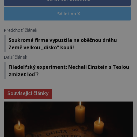
Sdílet na X
Předchozí článek
Soukromá firma vypustila na oběžnou dráhu
Země velkou „disko“ kouli!
Další článek
Filadelfský experiment: Nechali Einstein s Teslou
zmizet loď ?
Související články