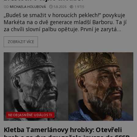
OD
MICHAELA HOLUBOVÁ
5.8.2026
1.9TIS
„Budeš se smažit v horoucích peklech!“ povykuje
Markéta na o dvě generace mladší Barboru. Ta jí
za chvíli slovní palbu opětuje. První je zarytá
katolička, druhá přesvědčená kališnice. A každá z
ZOBRAZIT VÍCE
nich se usídlí na jedné z věží slavného hradu
Trosky. Šlechtic Ota IV. z Bergova (1399–1452) patří
mezi vůdce protihusitského boje. Za manželku má
skutečně jistou
NEOBJASNĚNÉ UDÁLOSTI
Kletba Tamerlánovy hrobky: Otevřeli