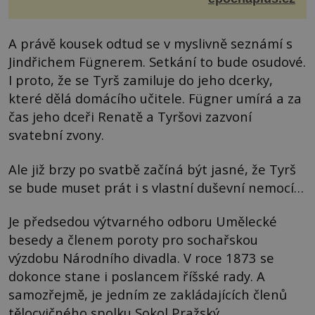
A právě kousek odtud se v myslivně seznámí s
Jindřichem Fügnerem. Setkání to bude osudové.
I proto, že se Tyrš zamiluje do jeho dcerky,
které dělá domácího učitele. Fügner umírá a za
čas jeho dceři Renatě a Tyršovi zazvoní
svatební zvony.
Ale již brzy po svatbě začíná být jasné, že Tyrš
se bude muset prát i s vlastní duševní nemocí…
Je předsedou výtvarného odboru Umělecké
besedy a členem poroty pro sochařskou
výzdobu Národního divadla. V roce 1873 se
dokonce stane i poslancem říšské rady. A
samozřejmě, je jedním ze zakládajících členů
tělocvičného spolku Sokol Pražský.