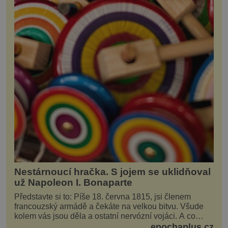
Nestárnoucí hračka. S jojem se uklidňoval
už Napoleon I. Bonaparte
Představte si to: Píše 18. června 1815, jsi členem
francouzský armádě a čekáte na velkou bitvu. Všude
kolem vás jsou děla a ostatní nervózní vojáci. A co
děláte vy? Hrajete si… s jojem! Zdá se v...
epochaplus.cz