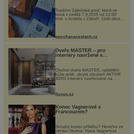
Tradiční Zábořská pouť, která se
koná v neděli 7.9.2025 od 11:00
hod. u kostela v Záboří, části obce
Kly u Mělníka. V programu naleznete
komentovanou prohlídku kostela,
dobovou hudbu, řemesla, atrakce...
epochanacestach.cz
Dveře MASTER – pro
interiéry navržené s
rozumem i vášní!
Otočné dveře MASTER, opláštění
kůže antik, skrytá zárubeň AKTIVE
40/00 Interiéry navrhované na
zakázku často vyžadují atypické
rozměry nejen nábytku, ale i
otvorových prvků. Technické zázemí
iluxus.cz
dnes umož...
Konec Vagnerové s
Francouzem?
Smutný konec příběhu? Herečka ze
seriálu Studna, Hana Vagnerová