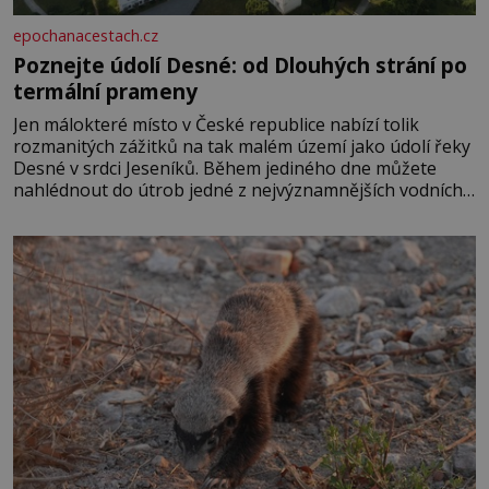
epochanacestach.cz
Poznejte údolí Desné: od Dlouhých strání po
termální prameny
Jen málokteré místo v České republice nabízí tolik
rozmanitých zážitků na tak malém území jako údolí řeky
Desné v srdci Jeseníků. Během jediného dne můžete
nahlédnout do útrob jedné z nejvýznamnějších vodních
elektráren v Evropě, vydat se na horské hřebeny, projet
se na koloběžce a den zakončit poznáváním památek ve
Velkých Losinách nebo v termálním