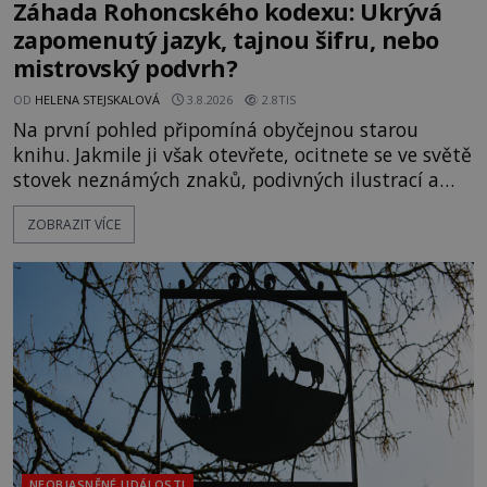
Záhada Rohoncského kodexu: Ukrývá
zapomenutý jazyk, tajnou šifru, nebo
mistrovský podvrh?
OD
HELENA STEJSKALOVÁ
3.8.2026
2.8TIS
Na první pohled připomíná obyčejnou starou
knihu. Jakmile ji však otevřete, ocitnete se ve světě
stovek neznámých znaků, podivných ilustrací a
textu, který už téměř dvě století vzdoruje všem
ZOBRAZIT VÍCE
pokusům o rozluštění. Rohoncský kodex patří mezi
největší záhady evropských dějin a dodnes nikdo s
jistotou neví, kdo jej napsal, kdy vznikl ani co
vlastně vypráví. Rohoncský kodex se poprvé
objevuje v roce
NEOBJASNĚNÉ UDÁLOSTI