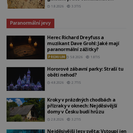
admirála?
1.8.2026
3.3TIS
Paranormální jevy
Herec Richard Dreyfuss a
muzikant Dave Grohl: Jaké mají
paranormální zážitky?
PREMIUM
5.8.2026
1.8TIS
Hororové zábavní parky: Straší tu
oběti nehod?
4.8.2026
2.7TIS
Kroky v prázdných chodbách a
přízraky v oknech: Nejděsivější
domy v Česku budí hrůzu
2.8.2026
3.2TIS
Nejděsivější lesy světa: Vstoupí jen