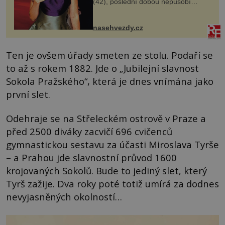
(42), poslední dobou nepůsobí
nejšťastněji. Ačkoli časy její anorexie
jsou už dávno pryč a opět se pyšnila
ženskými křivkami, najednou s...
nasehvezdy.cz
Ten je ovšem úřady smeten ze stolu. Podaří se
to až s rokem 1882. Jde o „Jubilejní slavnost
Sokola Pražského“, která je dnes vnímána jako
první slet.
Odehraje se na Střeleckém ostrově v Praze a
před 2500 diváky zacvičí 696 cvičenců
gymnastickou sestavu za účasti Miroslava Tyrše
– a Prahou jde slavnostní průvod 1600
krojovaných Sokolů. Bude to jediný slet, který
Tyrš zažije. Dva roky poté totiž umírá za dodnes
nevyjasněných okolností…