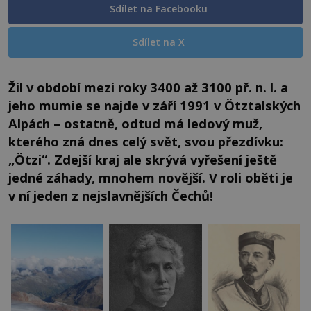
Sdílet na Facebooku
Sdílet na X
Žil v období mezi roky 3400 až 3100 př. n. l. a
jeho mumie se najde v září 1991 v Ötztalských
Alpách – ostatně, odtud má ledový muž,
kterého zná dnes celý svět, svou přezdívku:
„Ötzi“. Zdejší kraj ale skrývá vyřešení ještě
jedné záhady, mnohem novější. V roli oběti je
v ní jeden z nejslavnějších Čechů!