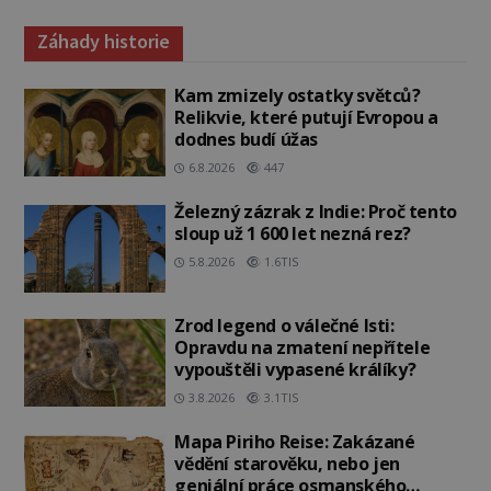
Záhady historie
Kam zmizely ostatky světců?
Relikvie, které putují Evropou a
dodnes budí úžas
6.8.2026
447
Železný zázrak z Indie: Proč tento
sloup už 1 600 let nezná rez?
5.8.2026
1.6TIS
Zrod legend o válečné lsti:
Opravdu na zmatení nepřítele
vypouštěli vypasené králíky?
3.8.2026
3.1TIS
Mapa Piriho Reise: Zakázané
vědění starověku, nebo jen
geniální práce osmanského