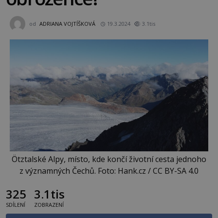
od
ADRIANA VOJTÍŠKOVÁ
19.3.2024
3.1tis
Ötztalské Alpy, místo, kde končí životní cesta jednoho
z významných Čechů. Foto: Hank.cz / CC BY-SA 4.0
325
3.1tis
SDÍLENÍ
ZOBRAZENÍ