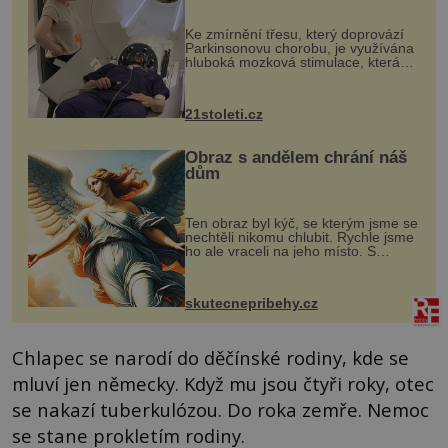
pomocí ultrazvukové
„helmy“
Ke zmírnění třesu, který doprovází
Parkinsonovu chorobu, je využívána
hluboká mozková stimulace, která
však vyžaduje vysoce invazivní
zákrok. Ultrazvuk zase není vhodný
k dostatečně přesnému zacílení ...
21stoleti.cz
Obraz s andělem chrání náš
dům
Ten obraz byl kýč, se kterým jsme se
nechtěli nikomu chlubit. Rychle jsme
ho ale vraceli na jeho místo. S
manželem Vaškem jsme si pořídili
chaloupku, takový domek na severu
Čech, kde jsme si naplánova...
skutecnepribehy.cz
Chlapec se narodí do děčínské rodiny, kde se
mluví jen německy. Když mu jsou čtyři roky, otec
se nakazí tuberkulózou. Do roka zemře. Nemoc
se stane prokletím rodiny.