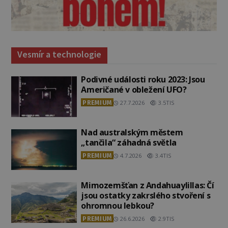
Vesmír a technologie
Podivné události roku 2023: Jsou
Američané v obležení UFO?
PREMIUM
27.7.2026
3.5TIS
Nad australským městem
„tančila“ záhadná světla
PREMIUM
4.7.2026
3.4TIS
Mimozemšťan z Andahuaylillas: Čí
jsou ostatky zakrslého stvoření s
ohromnou lebkou?
PREMIUM
26.6.2026
2.9TIS