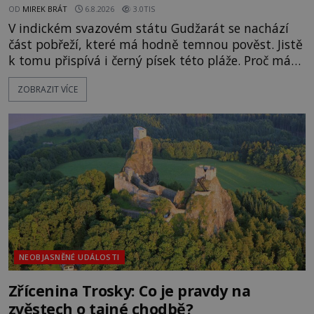
OD
MIREK BRÁT
6.8.2026
3.0TIS
V indickém svazovém státu Gudžarát se nachází
část pobřeží, které má hodně temnou pověst. Jistě
k tomu přispívá i černý písek této pláže. Proč má
pláž takové netypické zbarvení? Nakolik jsou
ZOBRAZIT VÍCE
pravdivé historky, že zde došlo k nevysvětlitelným
zmizením turistů? Ti, kteří se nebojí, nás mohou
následovat. Vstupujeme na pláž Dumas ve městě
Surat. Gu
NEOBJASNĚNÉ UDÁLOSTI
Zřícenina Trosky: Co je pravdy na
zvěstech o tajné chodbě?