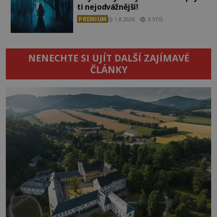
ti nejodvážnější!
PREMIUM
1.8.2026
3.5TIS
NENECHTE SI UJÍT DALŠÍ ZAJÍMAVÉ
ČLÁNKY