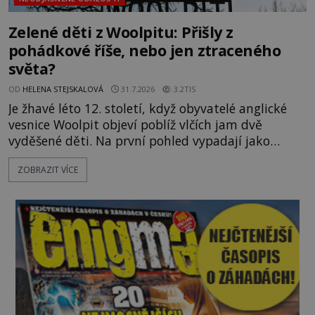
Zelené děti z Woolpitu: Přišly z
pohádkové říše, nebo jen ztraceného
světa?
OD
HELENA STEJSKALOVÁ
31.7.2026
3.2TIS
Je žhavé léto 12. století, když obyvatelé anglické
vesnice Woolpit objeví poblíž vlčích jam dvě
vyděšené děti. Na první pohled vypadají jako
každé jiné, až na jednu děsivou výjimku. Jejich
ZOBRAZIT VÍCE
kůže má nazelenalý odstín, mluví
nesrozumitelnou řečí a odmítají jakékoli jídlo
kromě syrových bobů. Příběh se rychle stává
jednou z největších záhad středověké Anglie a ani
po téměř devíti stech letech není