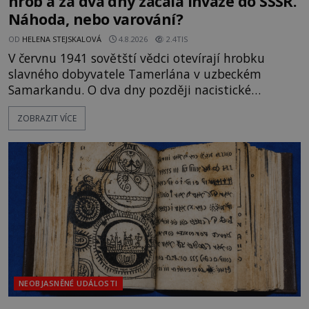
hrob a za dva dny začala invaze do SSSR.
Náhoda, nebo varování?
OD
HELENA STEJSKALOVÁ
4.8.2026
2.4TIS
V červnu 1941 sovětští vědci otevírají hrobku
slavného dobyvatele Tamerlána v uzbeckém
Samarkandu. O dva dny později nacistické
Německo zahajuje operaci Barbarossa a napadá
ZOBRAZIT VÍCE
Sovětský svaz. Shoda dat je natolik zarážející, že se
rodí jedna z nejslavnějších „kleteb“ 20. století. Je
na legendě něco pravdy, nebo jde jen o fascinující
souhru okolností? Když antropolog Michail
Gerasimov (1907-1970) a
NEOBJASNĚNÉ UDÁLOSTI