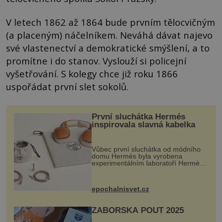
V letech 1862 až 1864 bude prvním tělocvičným
(a placeným) náčelníkem. Neváhá dávat najevo
své vlastenectví a demokratické smýšlení, a to
promítne i do stanov. Vyslouží si policejní
vyšetřování. S kolegy chce již roku 1866
uspořádat první slet sokolů.
První sluchátka Hermés
inspirovala slavná kabelka
Vůbec první sluchátka od módního
domu Hermès byla vyrobena
experimentálním laboratoří Hermès
Ateliers Horizons. Elegantní gadget
si vyžádal dva roky vývoje a chlubí
se ručně šitou hovězí kůží a
epochalnisvet.cz
kovový...
ZÁBOŘSKÁ POUŤ 2025