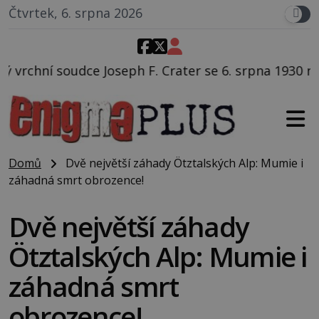
Čtvrtek, 6. srpna 2026
h F. Crater se 6. srpna 1930 navečeří ve své oblíbené
Domů
Dvě největší záhady Ötztalských Alp: Mumie i
záhadná smrt obrozence!
Dvě největší záhady
Ötztalských Alp: Mumie i
záhadná smrt
obrozence!