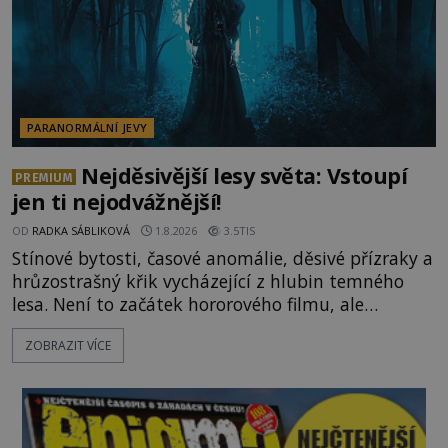
PARANORMÁLNÍ JEVY
Nejděsivější lesy světa: Vstoupí
PREMIUM
jen ti nejodvážnější!
OD
RADKA SÁBLIKOVÁ
1.8.2026
3.5TIS
Stínové bytosti, časové anomálie, děsivé přízraky a
hrůzostrašný křik vycházející z hlubin temného
lesa. Není to začátek hororového filmu, ale
události, které popisují návštěvníci lesů, které jsou
ZOBRAZIT VÍCE
označovány jako nejděsivější na světě. Lidé bydlící
v jejich blízkosti se jim i za bílého dne obloukem
vyhýbají! Už jste o těchto lesích slyšeli? A odvážili
byste se je navštívit? [gallery ids="17