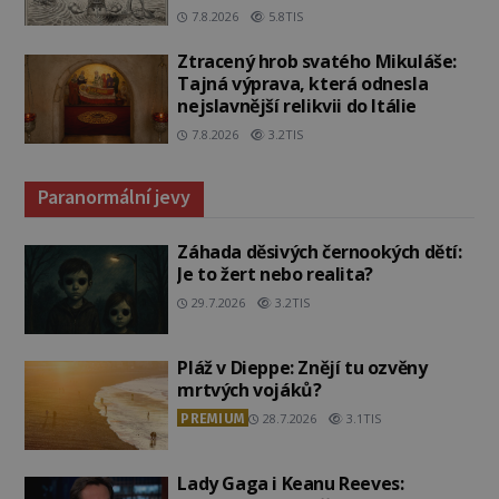
7.8.2026
5.8TIS
Ztracený hrob svatého Mikuláše:
Tajná výprava, která odnesla
nejslavnější relikvii do Itálie
7.8.2026
3.2TIS
Paranormální jevy
Záhada děsivých černookých dětí:
Je to žert nebo realita?
29.7.2026
3.2TIS
Pláž v Dieppe: Znějí tu ozvěny
mrtvých vojáků?
PREMIUM
28.7.2026
3.1TIS
Lady Gaga i Keanu Reeves: