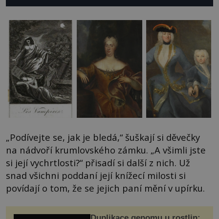
„Podívejte se, jak je bledá,“ šuškají si děvečky
na nádvoří krumlovského zámku. „A všimli jste
si její vychrtlosti?“ přisadí si další z nich. Už
snad všichni poddaní její knížecí milosti si
povídají o tom, že se jejich paní mění v upírku.
Duplikace genomu u rostlin: