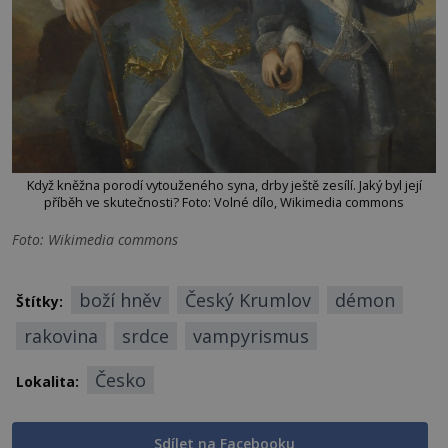
Když kněžna porodí vytouženého syna, drby ještě zesílí. Jaký byl její
příběh ve skutečnosti? Foto: Volné dílo, Wikimedia commons
Foto: Wikimedia commons
boží hněv
Český Krumlov
démon
Štítky:
rakovina
srdce
vampyrismus
Česko
Lokalita:
Sdílet na Facebooku