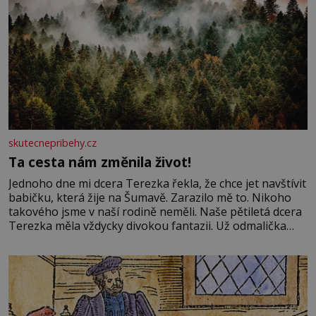
skutecnepribehy.cz
Ta cesta nám změnila život!
Jednoho dne mi dcera Terezka řekla, že chce jet navštívit
babičku, která žije na Šumavě. Zarazilo mě to. Nikoho
takového jsme v naší rodině neměli. Naše pětiletá dcera
Terezka měla vždycky divokou fantazii. Už odmalička
milovala svět pohádek. Každou chvilku mi říkala, že se jí
zdálo o jednorožcích, krásných princeznách, statečných
rytířích a létajících dracích.