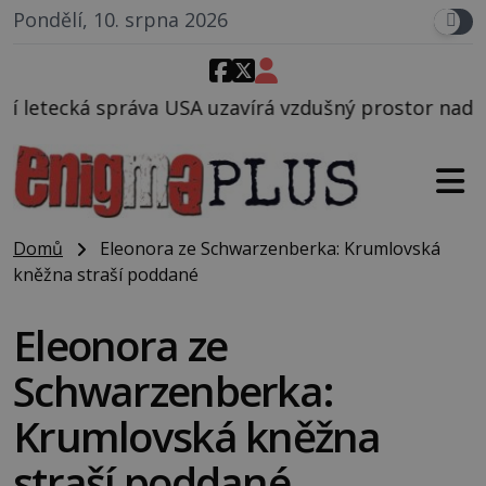
Pondělí, 10. srpna 2026
zavírá vzdušný prostor nad Oblastí 51, mohlo to sou
Domů
Eleonora ze Schwarzenberka: Krumlovská
kněžna straší poddané
Eleonora ze
Schwarzenberka:
Krumlovská kněžna
straší poddané