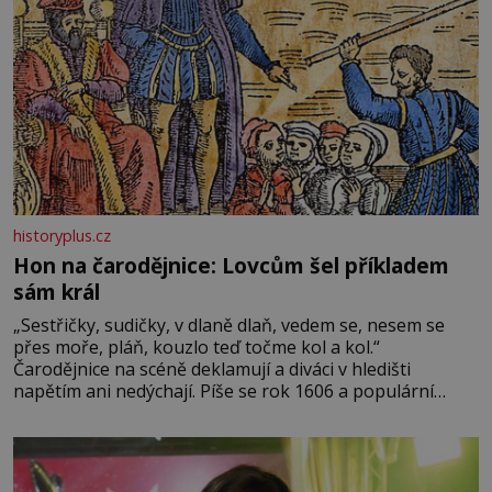
historyplus.cz
Hon na čarodějnice: Lovcům šel příkladem
sám král
„Sestřičky, sudičky, v dlaně dlaň, vedem se, nesem se
přes moře, pláň, kouzlo teď točme kol a kol.“
Čarodějnice na scéně deklamují a diváci v hledišti
napětím ani nedýchají. Píše se rok 1606 a populární
anglický dramatik William Shakespeare uvádí svou
Tragédii o Macbethovi. Napsal ji pro krále Jakuba I., jenž
v roce 1603 vystřídal