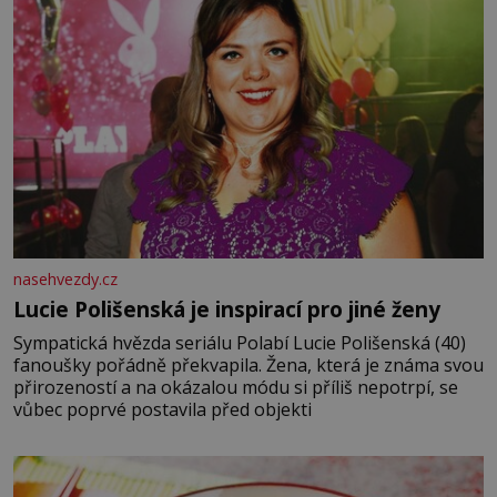
nasehvezdy.cz
Lucie Polišenská je inspirací pro jiné ženy
Sympatická hvězda seriálu Polabí Lucie Polišenská (40)
fanoušky pořádně překvapila. Žena, která je známa svou
přirozeností a na okázalou módu si příliš nepotrpí, se
vůbec poprvé postavila před objekti