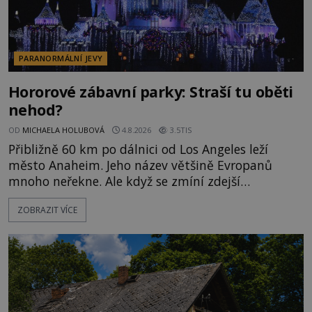
PARANORMÁLNÍ JEVY
Hororové zábavní parky: Straší tu oběti
nehod?
OD
MICHAELA HOLUBOVÁ
4.8.2026
3.5TIS
Přibližně 60 km po dálnici od Los Angeles leží
město Anaheim. Jeho název většině Evropanů
mnoho neřekne. Ale když se zmíní zdejší
Disneyland, je hned jasno. Zábavní park vyroste na
ZOBRAZIT VÍCE
poklidném místě bývalého sadu pomerančovníků.
Klid tu teď rozhodně nepanuje, park navštíví
kolem 17 000 000 zábavychtivých lidí ročně. A ač je
velká snaha to utajit, někteří z