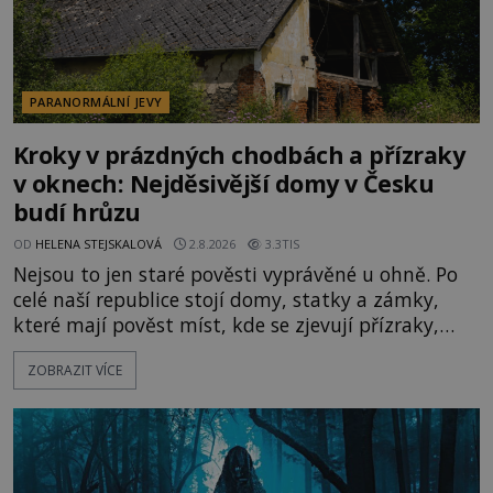
PARANORMÁLNÍ JEVY
Kroky v prázdných chodbách a přízraky
v oknech: Nejděsivější domy v Česku
budí hrůzu
OD
HELENA STEJSKALOVÁ
2.8.2026
3.3TIS
Nejsou to jen staré pověsti vyprávěné u ohně. Po
celé naší republice stojí domy, statky a zámky,
které mají pověst míst, kde se zjevují přízraky,
ozývají nevysvětlitelné zvuky nebo se dějí podivné
ZOBRAZIT VÍCE
jevy. Zatímco historici většinou hledají racionální
vysvětlení, záhadologové upozorňují, že některé
lokality vykazují nápadně podobná svědectví po
celé generace. A právě tato opakující se svědectví
ud