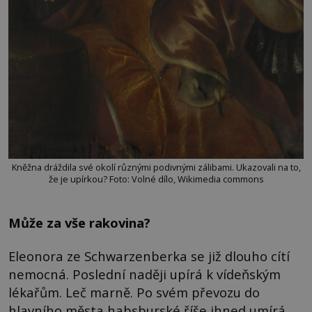
Kněžna dráždila své okolí různými podivnými zálibami. Ukazovali na to,
že je upírkou? Foto: Volné dílo, Wikimedia commons
Může za vše rakovina?
Eleonora ze Schwarzenberka se již dlouho cítí
nemocná. Poslední naději upírá k vídeňským
lékařům. Leč marně. Po svém převozu do
hlavního města habsburské říše ihned umírá.