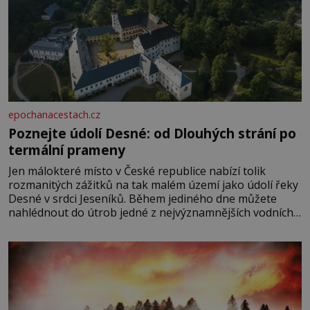
epochanacestach.cz
Poznejte údolí Desné: od Dlouhých strání po
termální prameny
Jen málokteré místo v České republice nabízí tolik
rozmanitých zážitků na tak malém území jako údolí řeky
Desné v srdci Jeseníků. Během jediného dne můžete
nahlédnout do útrob jedné z nejvýznamnějších vodních
elektráren v Evropě, vydat se na horské hřebeny, projet
se na koloběžce a den zakončit poznáváním památek ve
Velkých Losinách nebo v termálním