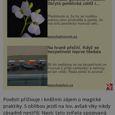
Skrytá genetická zátěž i
evoluční výhoda
Představte si, že by se rostlina
jednou ráno probudila a zjistila, že
má svůj genetický manuál celý
dvakrát. Přesně to se občas v
přírodě stane – a podle nového
výzkumu to může být pro druhy
epochalnisvet.cz
vstupenka...
Na hraně přežití. Když se
bezpečnost teprve hledala
Až do nedávna se na bezpečnost ve
Formuli 1 příliš nehledělo a nehody
se jen vršily. Řada pilotů to poznala
na vlastní kůži, často s trvalými
následky nebo bohužel i ztrátou
života. Dnes nepochopiteln...
epochaplus.cz
Pověsti přiživuje i kněžnin zájem o magické
praktiky. S oblibou jezdí na lov, avšak vlky nikdy
zásadně nestřílí. Navíc tato zvířata spojovaná