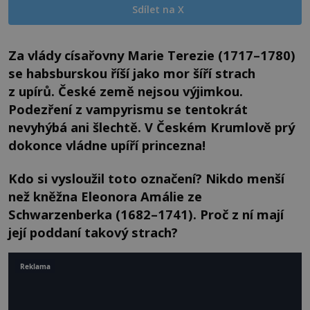
Sdílet na X
Za vlády císařovny Marie Terezie (1717–1780)
se habsburskou říší jako mor šíří strach
z upírů. České země nejsou výjimkou.
Podezření z vampyrismu se tentokrát
nevyhýbá ani šlechtě. V Českém Krumlově prý
dokonce vládne upíří princezna!
Kdo si vysloužil toto označení? Nikdo menší
než kněžna Eleonora Amálie ze
Schwarzenberka (1682–1741). Proč z ní mají
její poddaní takový strach?
Reklama