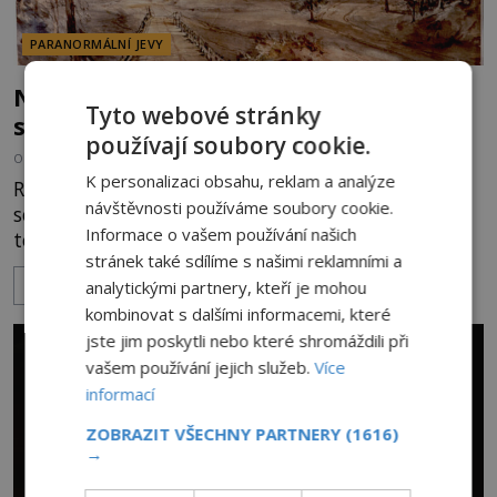
PARANORMÁLNÍ JEVY
Nešťastný duch oběšené milenky děsí
Tyto webové stránky
studentky
používají soubory cookie.
OD
ADRIANA VOJTÍŠKOVÁ
8.8.2026
5.6TIS
K personalizaci obsahu, reklam a analýze
Robert Jaffrey Christie prožívá složité období. Píše
návštěvnosti používáme soubory cookie.
se rok 1900 a právě skonal jeho otec, známý
Informace o vašem používání našich
továrník William Mellis Christie (1829–1900).
stránek také sdílíme s našimi reklamními a
Smutná událost je ale doprovázena ohromným
ZOBRAZIT VÍCE
analytickými partnery, kteří je mohou
dědictvím... Robertu připadne rodinné sídlo v
Torontu. Takový majetek skýtá řadu výhod, avšak
kombinovat s dalšími informacemi, které
ta, na niž přijde Robert, by jen tak někoho
jste jim poskytli nebo které shromáždili při
nenapadla. N
vašem používání jejich služeb.
Více
informací
ZOBRAZIT VŠECHNY PARTNERY
(1616)
→