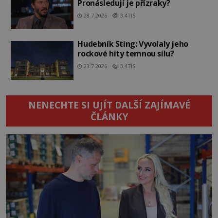
Pronásledují je přízraky?
28.7.2026
3.4TIS
Hudebník Sting: Vyvolaly jeho
rockové hity temnou sílu?
23.7.2026
3.4TIS
NENECHTE SI UJÍT DALŠÍ ZAJÍMAVÉ
ČLÁNKY