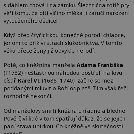
s ďáblem chová i na zámku. Šlechtična totiž prý
věří tomu, že pití vlčího mléka jí zaručí narození
vytouženého dědice!
Když před čtyřicítkou konečně porodí chlapce,
jenom to přiživí strach služebnictva. V tomto
věku přece ženy již obvykle nerodí.
Poté, co kněžnina manžela
Adama Františka
(†1732) nešťastnou náhodou postřelí na lovu
císař
Karel VI.
(1685–1740), začne se mezi
poddanými mluvit o Boží odplatě. Tím však řeči
rozhodně nekončí.
Od manželovy smrti kněžna chřadne a bledne.
Pověrčiví lidé v tom spatřují důkaz, že se jejich
paní stává upírkou. Co kněžně ve skutečnosti
schází?