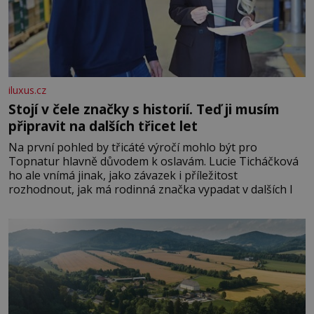
iluxus.cz
Stojí v čele značky s historií. Teď ji musím
připravit na dalších třicet let
Na první pohled by třicáté výročí mohlo být pro
Topnatur hlavně důvodem k oslavám. Lucie Ticháčková
ho ale vnímá jinak, jako závazek i příležitost
rozhodnout, jak má rodinná značka vypadat v dalších l