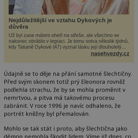
Nejdůležitější ve vztahu Dykových je
důvěra
Už byl zase málem oheň na střeše, ale všechno se
nakonec obrátilo v legraci. Je tomu sotva několik týdnů,
kdy Tatianě Dykové (47) vyznal lásku její dlouholetý
kolega a kamarád. Lidé si hned mysleli, ž...
nasehvezdy.cz
Údajně se to děje na přání samotné šlechtičny.
Před svým skonem totiž prý Eleonora rovněž
podlehla strachu, že by se mohla proměnit v
nemrtvou, a pitva má takovému procesu
zabránit. V roce 1996 je navíc odhaleno, že
portrét kněžny byl přemalován.
Mohlo se tak stát i proto, aby šlechtična jako
démon nemohla škodit lidem. Víme již dnes, co