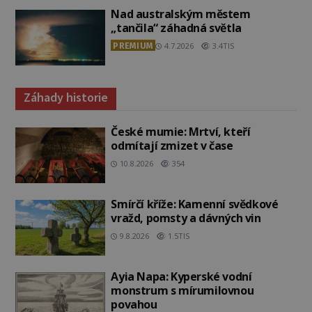
Nad australským městem
„tančila“ záhadná světla
PREMIUM
4.7.2026
3.4TIS
Záhady historie
České mumie: Mrtví, kteří
odmítají zmizet v čase
10.8.2026
354
Smírčí kříže: Kamenní svědkové
vražd, pomsty a dávných vin
9.8.2026
1.5TIS
Ayia Napa: Kyperské vodní
monstrum s mírumilovnou
povahou