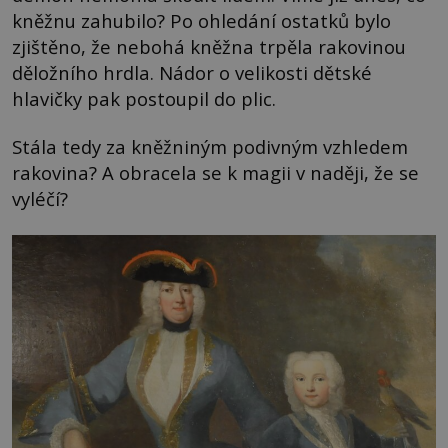
kněžnu zahubilo? Po ohledání ostatků bylo
zjištěno, že nebohá kněžna trpěla rakovinou
děložního hrdla. Nádor o velikosti dětské
hlavičky pak postoupil do plic.
Stála tedy za kněžniným podivným vzhledem
rakovina? A obracela se k magii v naději, že se
vyléčí?