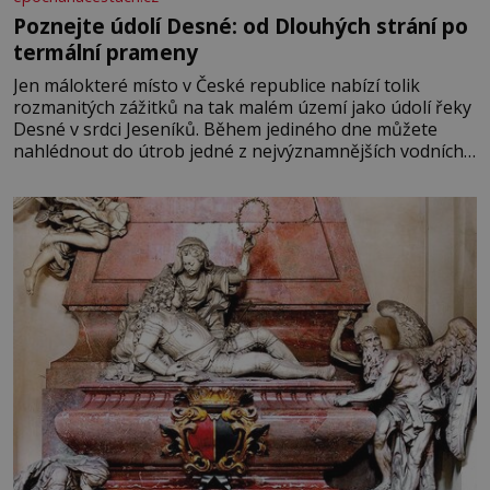
Poznejte údolí Desné: od Dlouhých strání po
termální prameny
Jen málokteré místo v České republice nabízí tolik
rozmanitých zážitků na tak malém území jako údolí řeky
Desné v srdci Jeseníků. Během jediného dne můžete
nahlédnout do útrob jedné z nejvýznamnějších vodních
elektráren v Evropě, vydat se na horské hřebeny, projet
se na koloběžce a den zakončit poznáváním památek ve
Velkých Losinách nebo v termálním