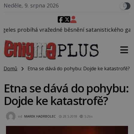
Neděle, 9. srpna 2026
né běsnění satanistického gangu vedeného Charlese
Domů
Etna se dává do pohybu: Dojde ke katastrofě?
Etna se dává do pohybu:
Dojde ke katastrofě?
od
MAREK HADRBOLEC
28.5.2018
5.2tis