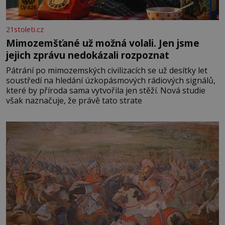
21stoleti.cz
Mimozemšťané už možná volali. Jen jsme
jejich zprávu nedokázali rozpoznat
Pátrání po mimozemských civilizacích se už desítky let
soustředí na hledání úzkopásmových rádiových signálů,
které by příroda sama vytvořila jen stěží. Nová studie
však naznačuje, že právě tato strate