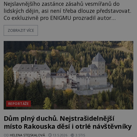
Nejslavnějšího zastánce zásahů vesmířanů do
lidských dějin, asi není třeba dlouze představovat.
Co exkluzivně pro ENIGMU prozradil autor
Vzpomínek na budoucnost, švýcarský badatel
ZOBRAZIT VÍCE
Erich von Däniken? Orbitální stanice Viking 1
přelétá na oběžné dráze nad rudou planetou. Když
je umělá družice od povrchu Marsu vzdálena asi
1873 kilometrů, nachá
REPORTÁŽE
Dům plný duchů. Nejstrašidelnější
místo Rakouska děsí i otrlé návštěvníky
OD
HELENA STEJSKALOVÁ
13.5.2026
3.5TIS