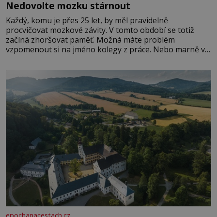
Nedovolte mozku stárnout
Každý, komu je přes 25 let, by měl pravidelně
procvičovat mozkové závity. V tomto období se totiž
začíná zhoršovat paměť. Možná máte problém
vzpomenout si na jméno kolegy z práce. Nebo marně v
paměti lovíte název knížky, kterou jste nedávno přečetli.
Je to opravdu tak, s věkem jako kdyby se paměť
rozhodla stávkovat. Cvičte
epochanacestach.cz