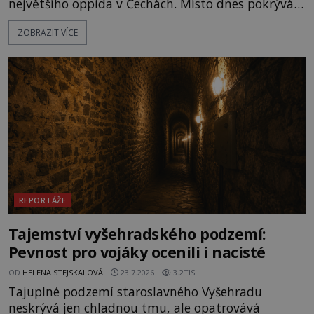
největšího oppida v Čechách. Místo dnes pokrývá
les, zbytky po kdysi monumentálním hradišti jsou
ZOBRAZIT VÍCE
ale v terénu patrné stále. Co dalšího tu po Keltech
zůstalo? Prozkoumejte to spolu s ENIGMOU! Na
vrch Hr
REPORTÁŽE
Tajemství vyšehradského podzemí:
Pevnost pro vojáky ocenili i nacisté
OD
HELENA STEJSKALOVÁ
23.7.2026
3.2TIS
Tajuplné podzemí staroslavného Vyšehradu
neskrývá jen chladnou tmu, ale opatrovává