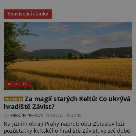
Související články
REPORTÁŽE
Za magií starých Keltů: Co ukrývá
PREMIUM
hradiště Závist?
OD
KAROLÍNA TRNKOVÁ
3.8.2026
3.2TIS
Na jižním okraji Prahy naproti obci Zbraslav leží
pozůstatky keltského hradiště Závist, ve své době