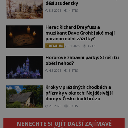
děsí studentky
8.8.2026
4.6TIS
Herec Richard Dreyfuss a
muzikant Dave Grohl: Jaké mají
paranormální zážitky?
PREMIUM
5.8.2026
3.2TIS
Hororové zábavní parky: Straší tu
oběti nehod?
4.8.2026
3.5TIS
Kroky v prázdných chodbách a
přízraky v oknech: Nejděsivější
domy v Česku budí hrůzu
2.8.2026
3.3TIS
NENECHTE SI UJÍT DALŠÍ ZAJÍMAVÉ