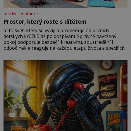
rezidenceonline.cz
Prostor, který roste s dítětem
Je to svět, který se vyvíjí a proměňuje od prvních
dětských krůčků až po dospívání. Správně navržený
pokoj podporuje bezpečí, kreativitu, soustředění i
odpočinek a reaguje na každou etapu života a specifické
potřeby dítěte. Pro nejmenší je klíčová jednoduchost,
měkkost a bezpečí, proto by pokoj miminka měl působit
především klidně a útulně. Předškolní věk je