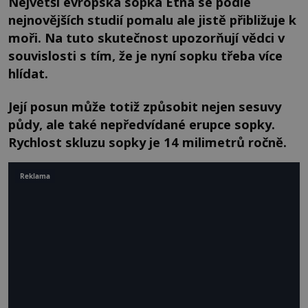
Největší evropská sopka Etna se podle
nejnovějších studií pomalu ale jistě přibližuje k
moři. Na tuto skutečnost upozorňují vědci v
souvislosti s tím, že je nyní sopku třeba více
hlídat.
Její posun může totiž způsobit nejen sesuvy
půdy, ale také nepředvídané erupce sopky.
Rychlost skluzu sopky je 14 milimetrů ročně.
Reklama