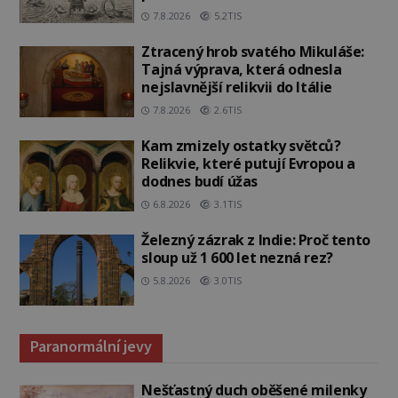
7.8.2026
5.2TIS
Ztracený hrob svatého Mikuláše:
Tajná výprava, která odnesla
nejslavnější relikvii do Itálie
7.8.2026
2.6TIS
Kam zmizely ostatky světců?
Relikvie, které putují Evropou a
dodnes budí úžas
6.8.2026
3.1TIS
Železný zázrak z Indie: Proč tento
sloup už 1 600 let nezná rez?
5.8.2026
3.0TIS
Paranormální jevy
Nešťastný duch oběšené milenky