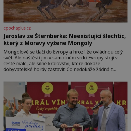
epochaplus.cz
Jaroslav ze Šternberka: Neexistující šlechtic,
který z Moravy vyžene Mongoly
Mongolové se tlačí do Evropy a hrozí, že ovládnou celý
svět. Ale naštěstí jim v samotném srdci Evropy stojí v
cestě malé, ale silné království, které dokáže
dobyvatelské hordy zastavit. Co nedokáže žádná z
asijských říší, co nedokážou Němci – to dokáže český
král. Nebo že by ne? Mongolové od roku 1223 postupují
podél Kaspického a Azovského moře,