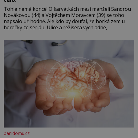
Tohle nemá konce! O šarvátkách mezi manželi Sandrou
Novákovou (44) a Vojtěchem Moravcem (39) se toho
napsalo už hodně. Ale kdo by doufal, že horká zem u
herečky ze seriálu Ulice a režiséra vychladne,
panidomu.cz