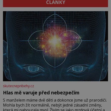
ČLÁNKY
skutecnepribehy.cz
Hlas mě varuje před nebezpečím
S manželem máme dvě děti a dokonce jsme už prarodiči.
Mohla bych žít normálně, nebýt jedné zásadní změny,
která mi nabourala mysl. Živím se jako mzdová účetní a