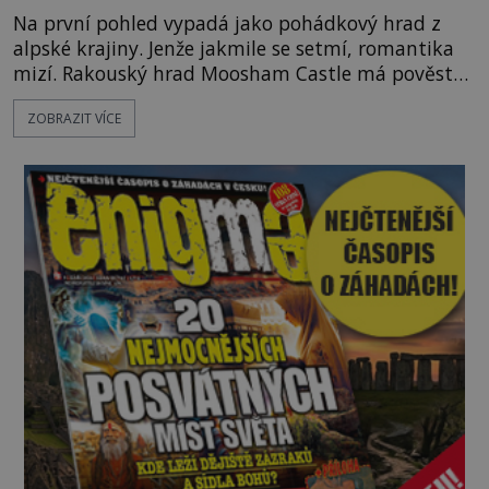
Na první pohled vypadá jako pohádkový hrad z
alpské krajiny. Jenže jakmile se setmí, romantika
mizí. Rakouský hrad Moosham Castle má pověst
nejděsivějšího domu v celé zemi. Lidé tu údajně
ZOBRAZIT VÍCE
slyší kroky v prázdných chodbách, šeptání ze zdí i
nářek mrtvých. A záhadologové tvrdí, že zdejší
temná minulost mohla zanechat něco, co se
dodnes nepodařilo vysvětlit. Kamenný hrad stojí v
horách Salcburska u