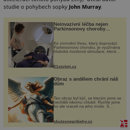
studie o pohybech sopky
John Murray
.
Neinvazivní léčba nejen
Parkinsonovy choroby
pomocí ultrazvukové
„helmy“
Ke zmírnění třesu, který doprovází
Parkinsonovu chorobu, je využívána
hluboká mozková stimulace, která
však vyžaduje vysoce invazivní
zákrok. Ultrazvuk zase není vhodný
k dostatečně přesnému zacílení ...
21stoleti.cz
Obraz s andělem chrání náš
dům
Ten obraz byl kýč, se kterým jsme se
nechtěli nikomu chlubit. Rychle jsme
ho ale vraceli na jeho místo. S
manželem Vaškem jsme si pořídili
chaloupku, takový domek na severu
Čech, kde jsme si naplánova...
skutecnepribehy.cz