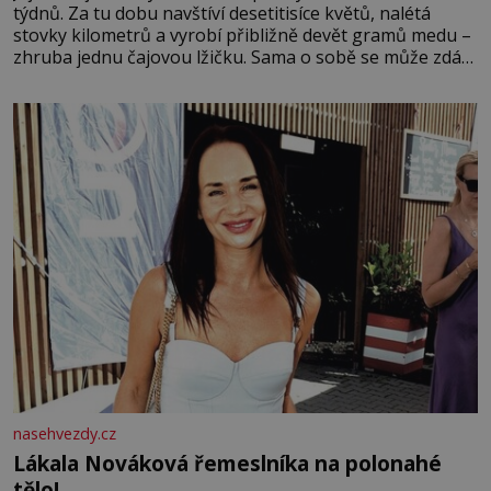
týdnů. Za tu dobu navštíví desetitisíce květů, nalétá
stovky kilometrů a vyrobí přibližně devět gramů medu –
zhruba jednu čajovou lžičku. Sama o sobě se může zdát
bezvýznamná. Teprve když se spojí s dalšími desítkami
tisíc příslušnic svého včelstva, vznikne jeden z
nejdokonalejších organismů
nasehvezdy.cz
Lákala Nováková řemeslníka na polonahé
tělo!