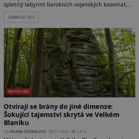
spletitý labyrint barokních vojenských kasemat,
zapomenuté chrámy a vzácné národní poklady.
ZOBRAZIT VÍCE
Hluboko uvnitř mohutné skály nad řekou Vltavou
pulzuje skrytá historie, která se dodnes úspěšně
vyhýbá shonu moderní metropole. Místo, ke
kterému se vážou nejstarší české mýty, ve svých
temných útrobách střeží monumentální
REPORTÁŽE
Otvírají se brány do jiné dimenze:
Šokující tajemství skrytá ve Velkém
Blaníku
OD
HELENA STEJSKALOVÁ
21.7.2026
3.4TIS