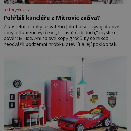
historyplus.cz
Pohřbili kancléře z Mitrovic zaživa?
Z kostelní hrobky u svatého Jakuba se ozývají dunivé
rány a tlumené výkřiky. „To jistě řádí duch,“ myslí si
pověrčiví lidé. Ani za dvě kopy grošů by se nikdo
neodvážil podzemní hrobku otevřít a její poklop tak
raději jen skrápí svěcenou vodou. Za několik dní divné
burácení skutečně ustane. Když o mnoho let později
hrobku