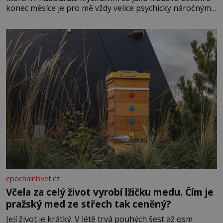
konec měsíce je pro mě vždy velice psychicky náročným
obdobím. Od té chvíle, co máme vnoučata, mi dcera čím
dál častěji volá o pomoc, co se hlídání týče. Dalo by se
epochalnisvet.cz
Včela za celý život vyrobí lžičku medu. Čím je
pražský med ze střech tak ceněný?
Její život je krátký. V létě trvá pouhých šest až osm