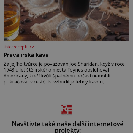
tisicereceptu.cz
Pravá irská káva
Za jejího tvůrce je považován Joe Sharidan, když v roce
1943 u letiště irského města Foynes obsluhoval
Američany, kteří kvůli špatnému počasí nemohli
pokračovat v cestě. Povzbudil je tehdy kávou,
Navštivte také naše další internetové
projekty: