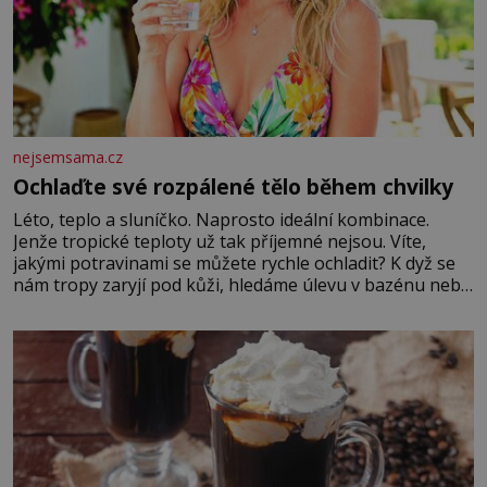
nejsemsama.cz
Ochlaďte své rozpálené tělo během chvilky
Léto, teplo a sluníčko. Naprosto ideální kombinace.
Jenže tropické teploty už tak příjemné nejsou. Víte,
jakými potravinami se můžete rychle ochladit? K dyž se
nám tropy zaryjí pod kůži, hledáme úlevu v bazénu nebo
pomocí klimatizace. Jenže ne vždycky můžeme být v jejich
blízkosti. Nemusíte však zoufat. Pokud budete mít
promyšlený jídelníček, žadné pařáky si na vás