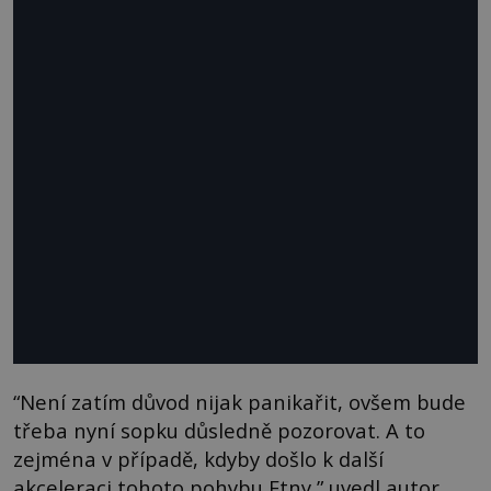
“Není zatím důvod nijak panikařit, ovšem bude
třeba nyní sopku důsledně pozorovat. A to
zejména v případě, kdyby došlo k další
akceleraci tohoto pohybu Etny,” uvedl autor