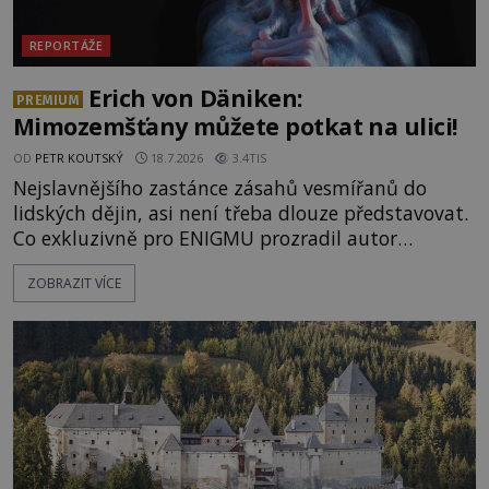
REPORTÁŽE
Erich von Däniken:
PREMIUM
Mimozemšťany můžete potkat na ulici!
OD
PETR KOUTSKÝ
18.7.2026
3.4TIS
Nejslavnějšího zastánce zásahů vesmířanů do
lidských dějin, asi není třeba dlouze představovat.
Co exkluzivně pro ENIGMU prozradil autor
Vzpomínek na budoucnost, švýcarský badatel
ZOBRAZIT VÍCE
Erich von Däniken? Orbitální stanice Viking 1
přelétá na oběžné dráze nad rudou planetou. Když
je umělá družice od povrchu Marsu vzdálena asi
1873 kilometrů, nachá