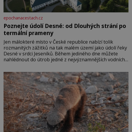
epochanacestach.cz
Poznejte údolí Desné: od Dlouhých strání po
termální prameny
Jen málokteré místo v České republice nabízí tolik
rozmanitých zážitků na tak malém území jako údolí řeky
Desné v srdci Jeseníků. Během jediného dne můžete
nahlédnout do útrob jedné z nejvýznamnějších vodních
elektráren v Evropě, vydat se na horské hřebeny, projet
se na koloběžce a den zakončit poznáváním památek ve
Velkých Losinách nebo v termálním