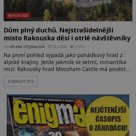
REPORTÁŽE
Dům plný duchů. Nejstrašidelnější
místo Rakouska děsí i otrlé návštěvníky
OD
HELENA STEJSKALOVÁ
13.5.2026
3.5TIS
Na první pohled vypadá jako pohádkový hrad z
alpské krajiny. Jenže jakmile se setmí, romantika
mizí. Rakouský hrad Moosham Castle má pověst
nejděsivějšího domu v celé zemi. Lidé tu údajně
ZOBRAZIT VÍCE
slyší kroky v prázdných chodbách, šeptání ze zdí i
nářek mrtvých. A záhadologové tvrdí, že zdejší
temná minulost mohla zanechat něco, co se
dodnes nepodařilo vysvětlit. Kamenný hrad stojí v
horách Salcburska u