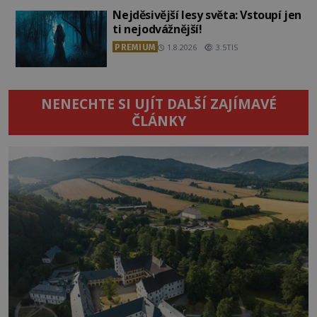
Nejděsivější lesy světa: Vstoupí jen
ti nejodvážnější!
PREMIUM
1.8.2026
3.5TIS
NENECHTE SI UJÍT DALŠÍ ZAJÍMAVÉ
ČLÁNKY