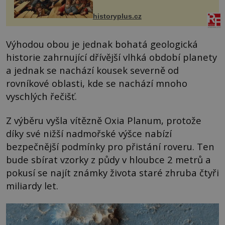
VI. do Erfurtu, aby se stal
prostředníkem při řešení sporu m...
historyplus.cz
Výhodou obou je jednak bohatá geologická
historie zahrnující dřívější vlhká období planety
a jednak se nachází kousek severně od
rovníkové oblasti, kde se nachází mnoho
vyschlých řečišť.
Z výběru vyšla vítězně Oxia Planum, protože
díky své nižší nadmořské výšce nabízí
bezpečnější podmínky pro přistání roveru. Ten
bude sbírat vzorky z půdy v hloubce 2 metrů a
pokusí se najít známky života staré zhruba čtyři
miliardy let.