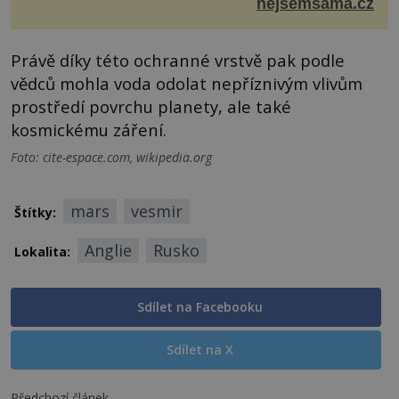
kopru ✿ hrst petrželky Nálev: ✿ 400 m...
nejsemsama.cz
Právě díky této ochranné vrstvě pak podle
vědců mohla voda odolat nepříznivým vlivům
prostředí povrchu planety, ale také
kosmickému záření.
Foto: cite-espace.com, wikipedia.org
mars
vesmir
Štítky:
Anglie
Rusko
Lokalita:
Sdílet na Facebooku
Sdílet na X
Předchozí článek