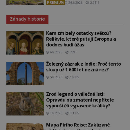
PREMIUM
26.6.2026
2.9TIS
Záhady historie
Kam zmizely ostatky světců?
Relikvie, které putují Evropou a
dodnes budí úžas
6.8.2026
739
Železný zázrak z Indie: Proč tento
sloup už 1 600 let nezná rez?
5.8.2026
1.8TIS
Zrod legend o válečné lsti:
Opravdu na zmatení nepřítele
vypouštěli vypasené králíky?
3.8.2026
3.1TIS
Mapa Piriho Reise: Zakázané