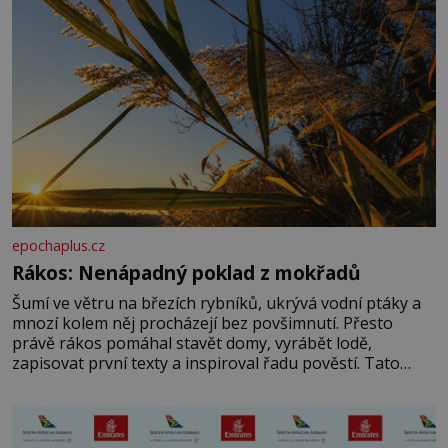
epochaplus.cz
Rákos: Nenápadný poklad z mokřadů
Šumí ve větru na březích rybníků, ukrývá vodní ptáky a
mnozí kolem něj procházejí bez povšimnutí. Přesto
právě rákos pomáhal stavět domy, vyrábět lodě,
zapisovat první texty a inspiroval řadu pověstí. Tato
skromná, ale užitečná rostlina provází člověka už tisíce
let. Většina lidí vnímá rákos jen jako obyčejnou kulisu
letního koupání. Stačí se však podívat