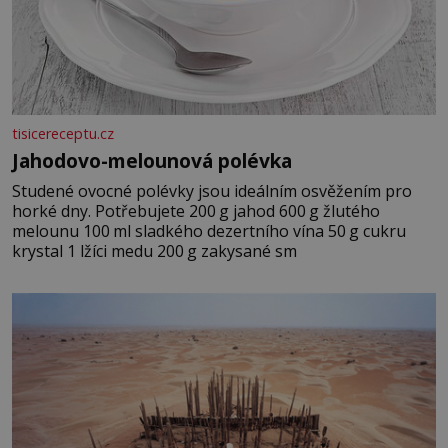
tisicereceptu.cz
Jahodovo-melounová polévka
Studené ovocné polévky jsou ideálním osvěžením pro
horké dny. Potřebujete 200 g jahod 600 g žlutého
melounu 100 ml sladkého dezertního vína 50 g cukru
krystal 1 lžíci medu 200 g zakysané sm