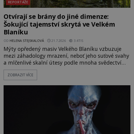
REPORTÁŽE
Otvírají se brány do jiné dimenze:
Šokující tajemství skrytá ve Velkém
Blaníku
OD
HELENA STEJSKALOVÁ
21.7.2026
3.4TIS
Mýty opředený masiv Velkého Blaníku vzbuzuje
mezi záhadology mrazení, neboť jeho suťové svahy
a mlčenlivé skalní útesy podle mnoha svědectví
fungují jako anomální zóny, kde selhává lidské
ZOBRAZIT VÍCE
vnímání času i prostoru. Geologické anomálie hory
nenechávají nikoho chladným a esoterici i
badatelé zde odkrývají indicie, které propojují
prastaré pohanské kulty, keltské svatyně a zprávy
o lidech, kteří v