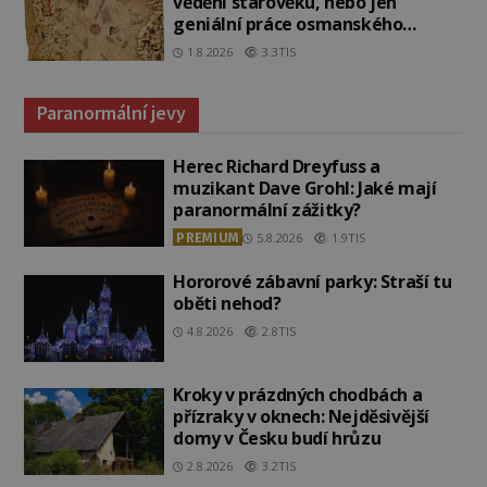
vědění starověku, nebo jen
geniální práce osmanského
admirála?
1.8.2026
3.3TIS
Paranormální jevy
Herec Richard Dreyfuss a
muzikant Dave Grohl: Jaké mají
paranormální zážitky?
PREMIUM
5.8.2026
1.9TIS
Hororové zábavní parky: Straší tu
oběti nehod?
4.8.2026
2.8TIS
Kroky v prázdných chodbách a
přízraky v oknech: Nejděsivější
domy v Česku budí hrůzu
2.8.2026
3.2TIS