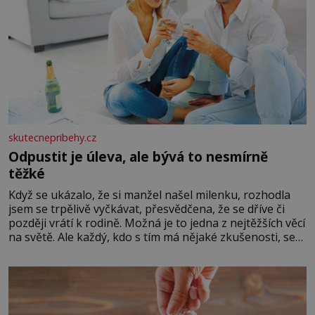
skutecnepribehy.cz
Odpustit je úleva, ale bývá to nesmírně
těžké
Když se ukázalo, že si manžel našel milenku, rozhodla
jsem se trpělivě vyčkávat, přesvědčena, že se dříve či
později vrátí k rodině. Možná je to jedna z nejtěžších věcí
na světě. Ale každý, kdo s tím má nějaké zkušenosti, se
zapřísahá, že pokud odpustíte, znatelně se vám uleví.
Když se ke mně doneslo, že si manžel pořídil milenku,