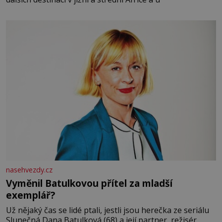
nasehvezdy.cz
Vyměnil Batulkovou přítel za mladší
exemplář?
Už nějaký čas se lidé ptali, jestli jsou herečka ze seriálu
Slunečná Dana Batulková (68) a její partner, režisér