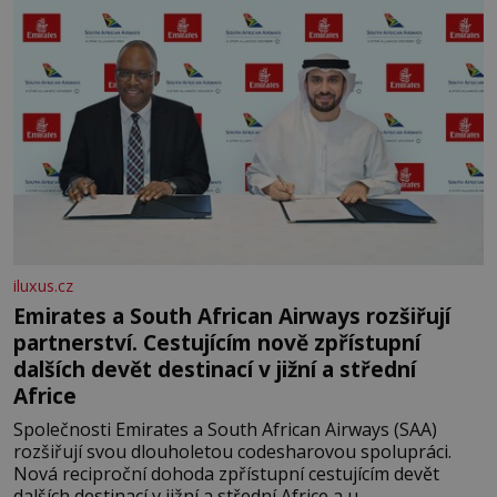
iluxus.cz
Emirates a South African Airways rozšiřují
partnerství. Cestujícím nově zpřístupní
dalších devět destinací v jižní a střední
Africe
Společnosti Emirates a South African Airways (SAA)
rozšiřují svou dlouholetou codesharovou spolupráci.
Nová reciproční dohoda zpřístupní cestujícím devět
dalších destinací v jižní a střední Africe a u