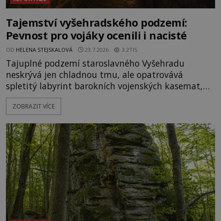
Tajemství vyšehradského podzemí:
Pevnost pro vojáky ocenili i nacisté
OD
HELENA STEJSKALOVÁ
23.7.2026
3.2TIS
Tajuplné podzemí staroslavného Vyšehradu
neskrývá jen chladnou tmu, ale opatrovává
spletitý labyrint barokních vojenských kasemat,
zapomenuté chrámy a vzácné národní poklady.
ZOBRAZIT VÍCE
Hluboko uvnitř mohutné skály nad řekou Vltavou
pulzuje skrytá historie, která se dodnes úspěšně
vyhýbá shonu moderní metropole. Místo, ke
kterému se vážou nejstarší české mýty, ve svých
temných útrobách střeží monumentální