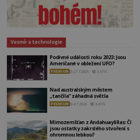
Vesmír a technologie
Podivné události roku 2023: Jsou
Američané v obležení UFO?
PREMIUM
27.7.2026
3.5TIS
Nad australským městem
„tančila“ záhadná světla
PREMIUM
4.7.2026
3.4TIS
Mimozemšťan z Andahuaylillas: Čí
jsou ostatky zakrslého stvoření s
ohromnou lebkou?