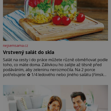
nejsemsama.cz
Vrstvený salát do skla
Salát na cesty i do práce můžete různě obměňovat podle
toho, co máte doma. Zálivkou ho zalijte až těsně před
podáváním, aby zeleninu nerozmočila. Na 2 porce
potřebujete: ✿ 1/4 ledového nebo jiného salátu (římský
salát, polníček…) ✿ 1 malá konzerva kukuřice ✿ ½
okurky ✿ 2 rajčata Zálivka: ✿ 4 lžíce olivového oleje ✿ 1
lžíci citronové šťávy ✿ ½ stroužku