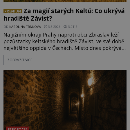
Za magií starých Keltů: Co ukrývá
PREMIUM
hradiště Závist?
OD
KAROLÍNA TRNKOVÁ
3.8.2026
3.0TIS
Na jižním okraji Prahy naproti obci Zbraslav leží
pozůstatky keltského hradiště Závist, ve své době
největšího oppida v Čechách. Místo dnes pokrývá
les, zbytky po kdysi monumentálním hradišti jsou
ZOBRAZIT VÍCE
ale v terénu patrné stále. Co dalšího tu po Keltech
zůstalo? Prozkoumejte to spolu s ENIGMOU! Na
vrch Hr
REPORTÁŽE