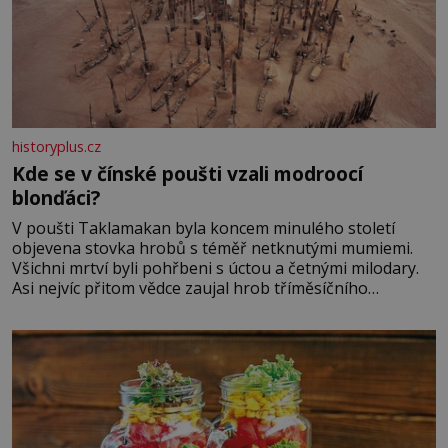
historyplus.cz
Kde se v čínské poušti vzali modroocí
blonďáci?
V poušti Taklamakan byla koncem minulého století
objevena stovka hrobů s téměř netknutými mumiemi.
Všichni mrtví byli pohřbeni s úctou a četnými milodary.
Asi nejvíc přitom vědce zaujal hrob tříměsíčního
chlapečka s modrou filcovou čapkou, z níž se draly
blonďaté vlásky. Fakt, že jsou těla dávných lidí nesmírně
dobře zachovalá, přičítají odborníci zdejším klimatickým
podmínkám. Sucho, prosolené písky a extrémně