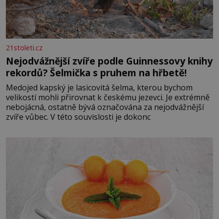
21stoleti.cz
Nejodvážnější zvíře podle Guinnessovy knihy
rekordů? Šelmička s pruhem na hřbetě!
Medojed kapský je lasicovitá šelma, kterou bychom
velikostí mohli přirovnat k českému jezevci. Je extrémně
nebojácná, ostatně bývá označována za nejodvážnější
zvíře vůbec. V této souvislosti je dokonc