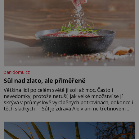
panidomu.cz
Sůl nad zlato, ale přiměřeně
Většina lidí po celém světě jí soli až moc. Často i
nevědomky, protože netuší, jak velké množství se jí
skrývá v průmyslově vyráběných potravinách, dokonce i
těch sladkých. Sůl je zdravá Ale v ani ne třetinovém
množství, než je pro většinu populace běžné. Její
základní složky– sodík a chlór – jsou zásadní pro
správné hospodaření