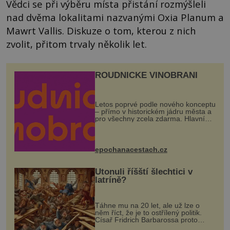
Vědci se při výběru místa přistání rozmýšleli
nad dvěma lokalitami nazvanými Oxia Planum a
Mawrt Vallis. Diskuze o tom, kterou z nich
zvolit, přitom trvaly několik let.
ROUDNICKÉ VINOBRANÍ
Letos poprvé podle nového konceptu
– přímo v historickém jádru města a
pro všechny zcela zdarma. Hlavní
program se odehraje na Karlově a
Husově náměstí. Návštěvníci se
mohou těšit na víno, burčák, pes...
epochanacestach.cz
Utonuli říšští šlechtici v
latríně?
Táhne mu na 20 let, ale už lze o
něm říct, že je to ostřílený politik.
Císař Fridrich Barbarossa proto
posílá svého syna a dědice Jindřicha