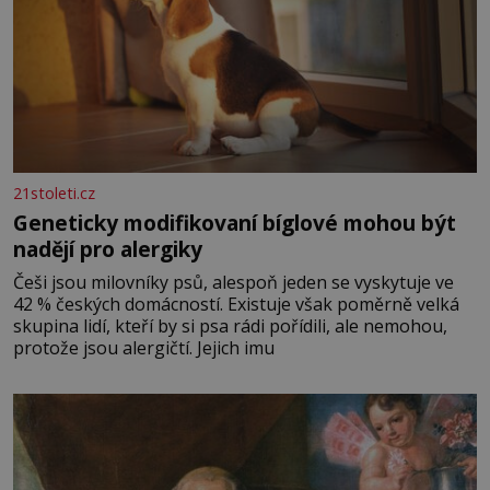
21stoleti.cz
Geneticky modifikovaní bíglové mohou být
nadějí pro alergiky
Češi jsou milovníky psů, alespoň jeden se vyskytuje ve
42 % českých domácností. Existuje však poměrně velká
skupina lidí, kteří by si psa rádi pořídili, ale nemohou,
protože jsou alergičtí. Jejich imu