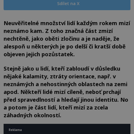
Sdílet na X
Neuvěřitelné množství lidí každým rokem mizí
neznámo kam. Z toho značná část zmizí
nechtěně, jako oběti zločinu a je naděje, že
alespoň u některých je po delší či kratší době
objeven jejich pozůstatek.
Stejně jako u lidí, kteří zabloudí v důsledku
nějaké kalamity, ztráty orientace, např. v
neznámých a nehostinných oblastech na zemi
apod. Někteří lidé mizí cíleně, neboť prchají
před spravedlností a hledají jinou identitu. No
a potom je část lidí, kteří mizí za zcela
záhadných okolností.
Reklama