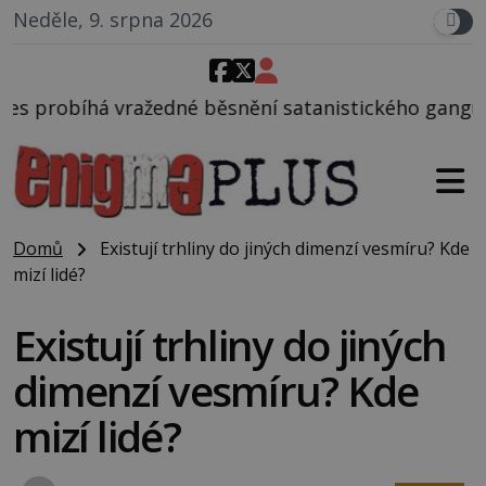
Neděle, 9. srpna 2026
žedné běsnění satanistického gangu vedeného Charl
Domů
Existují trhliny do jiných dimenzí vesmíru? Kde
mizí lidé?
Existují trhliny do jiných
dimenzí vesmíru? Kde
mizí lidé?