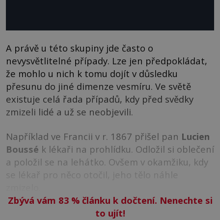
A právě u této skupiny jde často o
nevysvětlitelné případy. Lze jen předpokládat,
že mohlo u nich k tomu dojít v důsledku
přesunu do jiné dimenze vesmíru. Ve světě
existuje celá řada případů, kdy před svědky
zmizeli lidé a už se neobjevili.
Například ve Francii v r. 1867 přišel pan
Lucien
Boussé
k lékaři na prohlídku. Odložil si oblečení
a položil se na lehátko. Ovšem v okamžiku, kdy
se lékař pro něco otočil, jeho tělo náhle
zmizelo.
Zbývá vám 83
%
článku k dočtení. Nenechte si
to ujít!