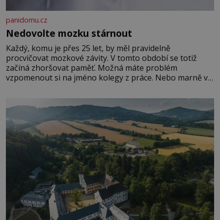
panidomu.cz
Nedovolte mozku stárnout
Každý, komu je přes 25 let, by měl pravidelně
procvičovat mozkové závity. V tomto období se totiž
začíná zhoršovat paměť. Možná máte problém
vzpomenout si na jméno kolegy z práce. Nebo marně v
paměti lovíte název knížky, kterou jste nedávno přečetli.
Je to opravdu tak, s věkem jako kdyby se paměť
rozhodla stávkovat. Cvičte