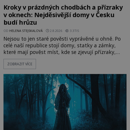
Kroky v prázdných chodbách a přízraky
v oknech: Nejděsivější domy v Česku
budí hrůzu
OD
HELENA STEJSKALOVÁ
2.8.2026
3.3TIS
Nejsou to jen staré pověsti vyprávěné u ohně. Po
celé naší republice stojí domy, statky a zámky,
které mají pověst míst, kde se zjevují přízraky,
ozývají nevysvětlitelné zvuky nebo se dějí podivné
ZOBRAZIT VÍCE
jevy. Zatímco historici většinou hledají racionální
vysvětlení, záhadologové upozorňují, že některé
lokality vykazují nápadně podobná svědectví po
celé generace. A právě tato opakující se svědectví
ud