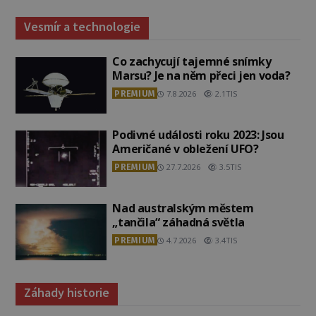
Vesmír a technologie
Co zachycují tajemné snímky
Marsu? Je na něm přeci jen voda?
PREMIUM
7.8.2026
2.1TIS
Podivné události roku 2023: Jsou
Američané v obležení UFO?
PREMIUM
27.7.2026
3.5TIS
Nad australským městem
„tančila“ záhadná světla
PREMIUM
4.7.2026
3.4TIS
Záhady historie