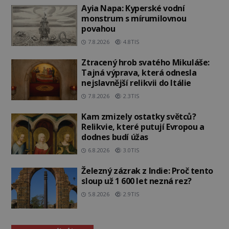
Ayia Napa: Kyperské vodní
monstrum s mírumilovnou
povahou
7.8.2026
4.8TIS
Ztracený hrob svatého Mikuláše:
Tajná výprava, která odnesla
nejslavnější relikvii do Itálie
7.8.2026
2.3TIS
Kam zmizely ostatky světců?
Relikvie, které putují Evropou a
dodnes budí úžas
6.8.2026
3.0TIS
Železný zázrak z Indie: Proč tento
sloup už 1 600 let nezná rez?
5.8.2026
2.9TIS