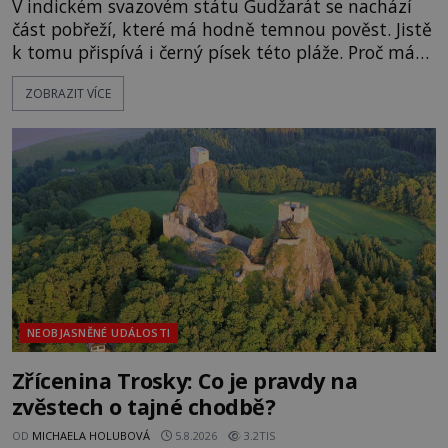
V indickém svazovém státu Gudžarát se nachází
část pobřeží, které má hodně temnou pověst. Jistě
k tomu přispívá i černý písek této pláže. Proč má
pláž takové netypické zbarvení? Nakolik jsou
ZOBRAZIT VÍCE
pravdivé historky, že zde došlo k nevysvětlitelným
zmizením turistů? Ti, kteří se nebojí, nás mohou
následovat. Vstupujeme na pláž Dumas ve městě
Surat. Gu
NEOBJASNĚNÉ UDÁLOSTI
Zřícenina Trosky: Co je pravdy na
zvěstech o tajné chodbě?
OD
MICHAELA HOLUBOVÁ
5.8.2026
3.2TIS