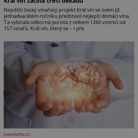
Král vín začíná třetí dekádu
Největší český vinařský projekt Král vín ve svém již
jednadvacátém ročníku představil nejlepší domácí vína.
Ta vybírala odborná porota z celkem 1260 vzorků od
157 vinařů. Král vín, který se – i pře
panidomu.cz