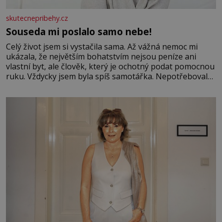
skutecnepribehy.cz
Souseda mi poslalo samo nebe!
Celý život jsem si vystačila sama. Až vážná nemoc mi
ukázala, že největším bohatstvím nejsou peníze ani
vlastní byt, ale člověk, který je ochotný podat pomocnou
ruku. Vždycky jsem byla spíš samotářka. Nepotřebovala
jsem kolem sebe partu kamarádek ani partnera. Stačily
mi knihy, práce a hlavně klid. Hned po studiích jsem
odešla z rodného města,