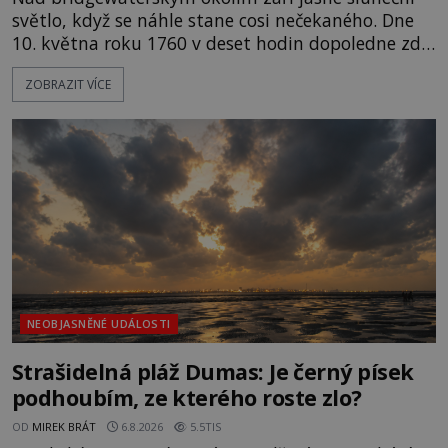
světlo, když se náhle stane cosi nečekaného. Dne
10. května roku 1760 v deset hodin dopoledne zde
dojde k vůbec prvnímu historicky doloženému
ZOBRAZIT VÍCE
přeletu UFO. Podle záznamů vyzařuje takové
světlo, že vypadá jako „koule hořícího ohně“. Jde
jen o nějaký optický klam, nebo se zde skutečně
právě vznáší mimozemská loď
NEOBJASNĚNÉ UDÁLOSTI
Strašidelná pláž Dumas: Je černý písek
podhoubím, ze kterého roste zlo?
OD
MIREK BRÁT
6.8.2026
5.5TIS