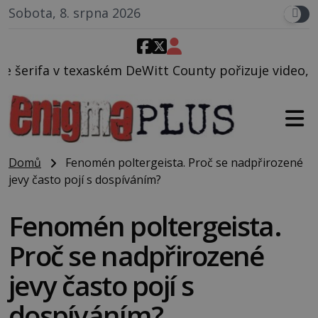
Sobota, 8. srpna 2026
DeWitt County pořizuje video, na kterém před jeho v
Domů
Fenomén poltergeista. Proč se nadpřirozené
jevy často pojí s dospíváním?
Fenomén poltergeista.
Proč se nadpřirozené
jevy často pojí s
dospíváním?