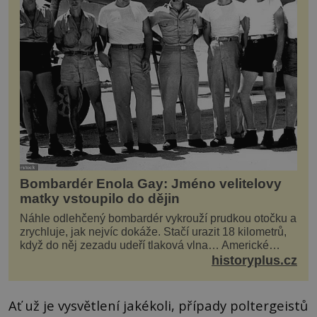
Bombardér Enola Gay: Jméno velitelovy
matky vstoupilo do dějin
Náhle odlehčený bombardér vykrouží prudkou otočku a
zrychluje, jak nejvíc dokáže. Stačí urazit 18 kilometrů,
když do něj zezadu udeří tlaková vlna… Americké
rozhodnutí svrhnout ničivou jadernou bombu ...
historyplus.cz
Ať už je vysvětlení jakékoli, případy poltergeistů