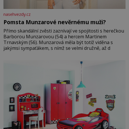
nasehvezdy.cz
Pomsta Munzarové nevěrnému muži?
Přímo skandální zvěsti zaznívají ve spojitosti s herečkou
Barborou Munzarovou (54) a hercem Martinem
Trnavským (56). Munzarová měla být totiž viděna s
jakýmsi sympaťákem, s nímž se velmi družně, až d