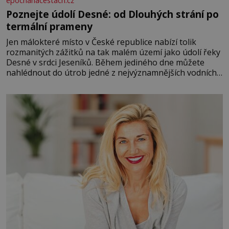
epochanacestach.cz
Poznejte údolí Desné: od Dlouhých strání po
termální prameny
Jen málokteré místo v České republice nabízí tolik
rozmanitých zážitků na tak malém území jako údolí řeky
Desné v srdci Jeseníků. Během jediného dne můžete
nahlédnout do útrob jedné z nejvýznamnějších vodních
elektráren v Evropě, vydat se na horské hřebeny, projet
se na koloběžce a den zakončit poznáváním památek ve
Velkých Losinách nebo v termálním