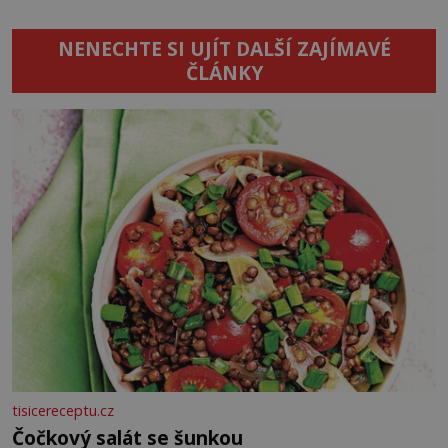
NENECHTE SI UJÍT DALŠÍ ZAJÍMAVÉ
ČLÁNKY
tisicereceptu.cz
Čočkový salát se šunkou