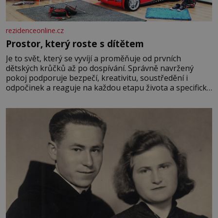
rezidenceonline.cz
Prostor, který roste s dítětem
Je to svět, který se vyvíjí a proměňuje od prvních
dětských krůčků až po dospívání. Správně navržený
pokoj podporuje bezpečí, kreativitu, soustředění i
odpočinek a reaguje na každou etapu života a specifické
potřeby dítěte. Pro nejmenší je klíčová jednoduchost,
měkkost a bezpečí, proto by pokoj miminka měl působit
především klidně a útulně. Předškolní věk je