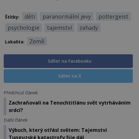
děti
paranormální jevy
poltergeist
Štítky:
psychologie
tajemství
zahady
Země
Lokalita:
Sdílet na Facebooku
Sdílet na X
Předchozí článek
Zachraňovali na Tenochtitlánu svět vytrháváním
srdcí?
Další článek
Výbuch, který otřásl světem: Tajemství
Tunguzské katastrofy žije dál