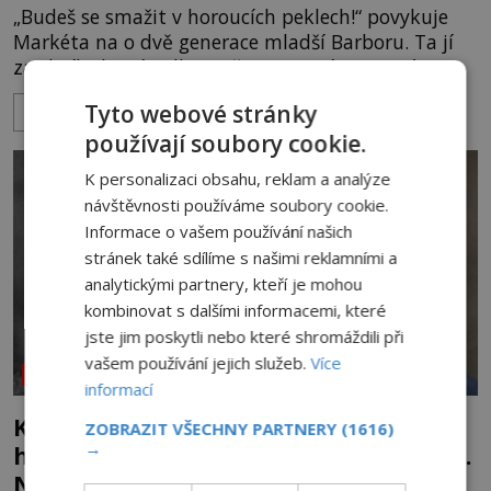
„Budeš se smažit v horoucích peklech!“ povykuje
Markéta na o dvě generace mladší Barboru. Ta jí
za chvíli slovní palbu opětuje. První je zarytá
katolička, druhá přesvědčená kališnice. A každá z
Tyto webové stránky
ZOBRAZIT VÍCE
nich se usídlí na jedné z věží slavného hradu
používají soubory cookie.
Trosky. Šlechtic Ota IV. z Bergova (1399–1452) patří
mezi vůdce protihusitského boje. Za manželku má
K personalizaci obsahu, reklam a analýze
skutečně jistou
návštěvnosti používáme soubory cookie.
Informace o vašem používání našich
stránek také sdílíme s našimi reklamními a
analytickými partnery, kteří je mohou
kombinovat s dalšími informacemi, které
jste jim poskytli nebo které shromáždili při
vašem používání jejich služeb.
Více
NEOBJASNĚNÉ UDÁLOSTI
informací
Kletba Tamerlánovy hrobky: Otevřeli
ZOBRAZIT VŠECHNY PARTNERY
(1616)
→
hrob a za dva dny začala invaze do SSSR.
Náhoda, nebo varování?