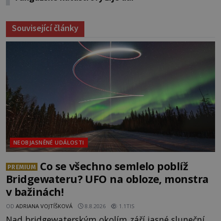
Související články
NEOBJASNĚNÉ UDÁLOSTI
Co se všechno semlelo poblíž
PREMIUM
Bridgewateru? UFO na obloze, monstra
v bažinách!
OD
ADRIANA VOJTÍŠKOVÁ
8.8.2026
1.1TIS
Nad bridgewaterským okolím září jasné sluneční