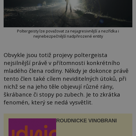
Poltergeisty lze považovat za nejagresivnější a nezřídka i
nejnebezpečnější nadpřirozené entity
Obvykle jsou totiž projevy poltergeista
nejsilnější právě v přítomnosti konkrétního
mladého člena rodiny. Někdy je dokonce právě
tento člen také cílem neviditelných útoků, při
nichž se na jeho těle objevují různé rány,
škrábance či stopy po zubech. Je to zkrátka
fenomén, který se nedá vysvětlit.
ROUDNICKÉ VINOBRANÍ