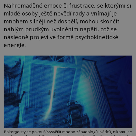
Nahromaděné emoce či frustrace, se kterými si
mladé osoby ještě nevědí rady a vnímají je
mnohem silněji než dospělí, mohou skončit
náhlým prudkým uvolněním napětí, což se
následně projeví ve formě psychokinetické
energie.
Poltergeisty se pokouší vysvětlit mnoho záhadologů i vědců, nikomu se