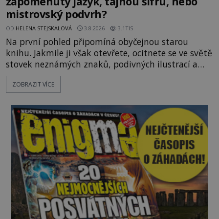
zapomenutý jazyk, tajnou šifru, nebo
mistrovský podvrh?
OD
HELENA STEJSKALOVÁ
3.8.2026
3.1TIS
Na první pohled připomíná obyčejnou starou
knihu. Jakmile ji však otevřete, ocitnete se ve světě
stovek neznámých znaků, podivných ilustrací a
textu, který už téměř dvě století vzdoruje všem
ZOBRAZIT VÍCE
pokusům o rozluštění. Rohoncský kodex patří mezi
největší záhady evropských dějin a dodnes nikdo s
jistotou neví, kdo jej napsal, kdy vznikl ani co
vlastně vypráví. Rohoncský kodex se poprvé
objevuje v roce