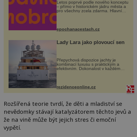
Letos poprvé podle nového konceptu
– přímo v historickém jádru města a
pro všechny zcela zdarma. Hlavní
program se odehraje na Karlově a
Husově náměstí. Návštěvníci se
mohou těšit na víno, burčák, pes...
epochanacestach.cz
Lady Lara jako plovoucí sen
Přepychová dispozice jachty je
kombinací luxusu s praktickým a
efektivním. Dokonalost v každém
detailu představuje značka Fendi
Casa, kterou byly vybaveny její
paluby. Monacký přístav nabízí
každoročn...
rezidenceonline.cz
Rozšířená teorie tvrdí, že děti a mladiství se
nevědomky stávají katalyzátorem těchto jevů a
že na vině může být jejich stres či emoční
vypětí.