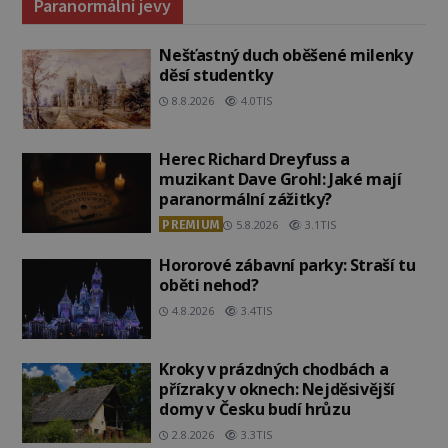
Paranormální jevy
Nešťastný duch oběšené milenky
děsí studentky
8.8.2026
4.0TIS
Herec Richard Dreyfuss a
muzikant Dave Grohl: Jaké mají
paranormální zážitky?
PREMIUM
5.8.2026
3.1TIS
Hororové zábavní parky: Straší tu
oběti nehod?
4.8.2026
3.4TIS
Kroky v prázdných chodbách a
přízraky v oknech: Nejděsivější
domy v Česku budí hrůzu
2.8.2026
3.3TIS