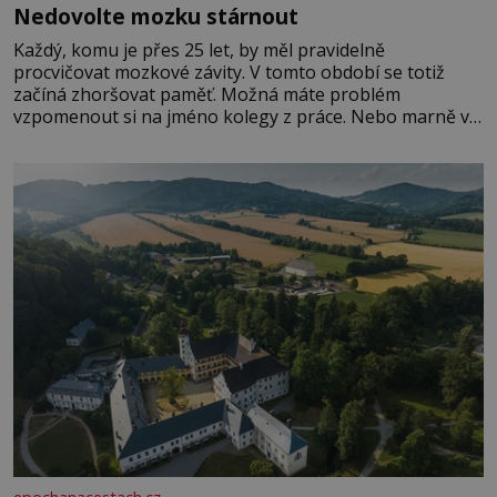
Nedovolte mozku stárnout
Každý, komu je přes 25 let, by měl pravidelně
procvičovat mozkové závity. V tomto období se totiž
začíná zhoršovat paměť. Možná máte problém
vzpomenout si na jméno kolegy z práce. Nebo marně v
paměti lovíte název knížky, kterou jste nedávno přečetli.
Je to opravdu tak, s věkem jako kdyby se paměť
rozhodla stávkovat. Cvičte