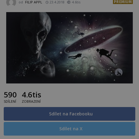
PREMIUM
od
FILIP APPL
23.4.2018
4.6tis
590
4.6tis
SDÍLENÍ
ZOBRAZENÍ
Sdílet na Facebooku
Sdílet na X