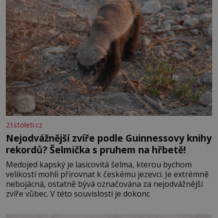
21stoleti.cz
Nejodvážnější zvíře podle Guinnessovy knihy
rekordů? Šelmička s pruhem na hřbetě!
Medojed kapský je lasicovitá šelma, kterou bychom
velikostí mohli přirovnat k českému jezevci. Je extrémně
nebojácná, ostatně bývá označována za nejodvážnější
zvíře vůbec. V této souvislosti je dokonc