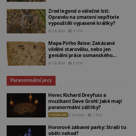
Zrod legend o válečné lsti:
Opravdu na zmatení nepřítele
vypouštěli vypasené králíky?
3.8.2026
3.1TIS
Mapa Piriho Reise: Zakázané
vědění starověku, nebo jen
geniální práce osmanského
admirála?
1.8.2026
3.3TIS
Paranormální jevy
Herec Richard Dreyfuss a
muzikant Dave Grohl: Jaké mají
paranormální zážitky?
PREMIUM
5.8.2026
1.7TIS
Hororové zábavní parky: Straší tu
oběti nehod?