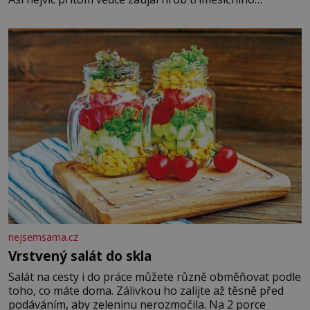
chlapečka s modrou filcovou čapkou, z níž se draly
blonďaté vlásky. Fakt, že jsou těla dávných lidí nesmírně
dobře zachovalá, přičítají odborníci zdejším klimatickým
podmínkám. Sucho, prosolené písky a extrémně
nejsemsama.cz
Vrstvený salát do skla
Salát na cesty i do práce můžete různě obměňovat podle
toho, co máte doma. Zálivkou ho zalijte až těsně před
podáváním, aby zeleninu nerozmočila. Na 2 porce