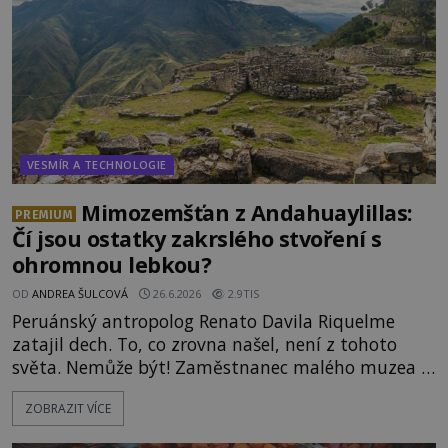
VESMÍR A TECHNOLOGIE
Mimozemšťan z Andahuaylillas:
PREMIUM
Čí jsou ostatky zakrslého stvoření s
ohromnou lebkou?
OD
ANDREA ŠULCOVÁ
26.6.2026
2.9TIS
Peruánský antropolog Renato Davila Riquelme
zatajil dech. To, co zrovna našel, není z tohoto
světa. Nemůže být! Zaměstnanec malého muzea v
peruánském městečku Andahuaylillas nedaleko
ZOBRAZIT VÍCE
legendárního Cuzca pomalu sestupuje z posvátné
hory Apu a přemýšlí, jak s touto zprávou naloží.