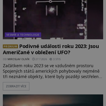
VESMÍR A TECHNOLOGIE
Podivné události roku 2023: Jsou
PREMIUM
Američané v obležení UFO?
OD
MIROSLAV OLIVÍK
27.7.2026
3.5TIS
Začátkem roku 2023 se ve vzdušném prostoru
Spojených států amerických pohybovaly nejméně
tři neznámé objekty, které byly později sestřeleny.
Do dnešních dnů nebyly trosky těchto létajících
ZOBRAZIT VÍCE
těles objeveny. Je možné, že šlo o nějaké nové
armádní výzkumné technologie? Nebo snad byly
mimozemského původu? Dne 4. února roku 2023
vydává