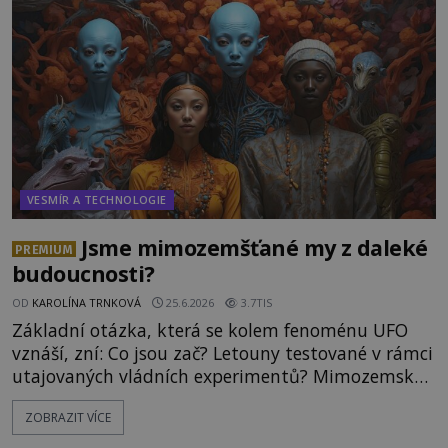
Právě nalezl ostatky dvou mimozemšťanů! Vědci
nad nálezem kroutí hlavou. Už na
VESMÍR A TECHNOLOGIE
Jsme mimozemšťané my z daleké
PREMIUM
budoucnosti?
OD
KAROLÍNA TRNKOVÁ
25.6.2026
3.7TIS
Základní otázka, která se kolem fenoménu UFO
vznáší, zní: Co jsou zač? Letouny testované v rámci
utajovaných vládních experimentů? Mimozemské
vesmírné lodě plnící na Zemi nám neznámý úkol?
ZOBRAZIT VÍCE
Skokani mezi dimenzemi, putující po mostech
skrze reality do paralelních světů? O všech těchto