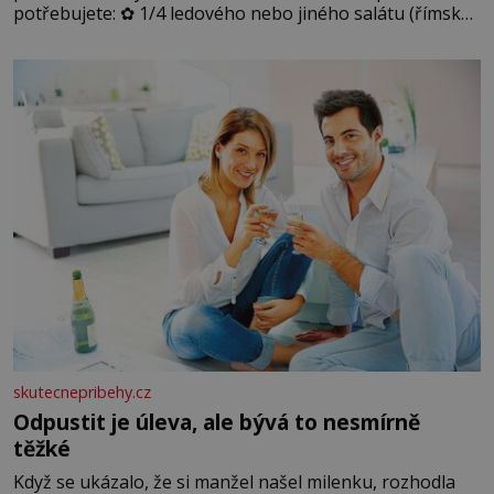
potřebujete: ✿ 1/4 ledového nebo jiného salátu (římský
salát, polníček…) ✿ 1 malá konzerva kukuřice ✿ ½
okurky ✿ 2 rajčata Zálivka: ✿ 4 lžíce olivového oleje ✿ 1
lžíci citronové šťávy ✿ ½ stroužku
skutecnepribehy.cz
Odpustit je úleva, ale bývá to nesmírně
těžké
Když se ukázalo, že si manžel našel milenku, rozhodla