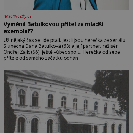
nasehvezdy.cz
Vyměnil Batulkovou přítel za mladší
exemplář?
Už nějaký čas se lidé ptali, jestli jsou herečka ze seriálu
Slunečná Dana Batulková (68) a její partner, režisér
Ondřej Zajíc (56), ještě vůbec spolu. Herečka od sebe
přítele od samého začátku odhán