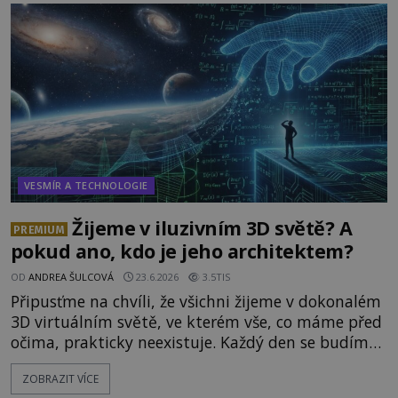
možnostech již desítky let vzrušeně diskutují
vědci, ufologo
VESMÍR A TECHNOLOGIE
Žijeme v iluzivním 3D světě? A
PREMIUM
pokud ano, kdo je jeho architektem?
OD
ANDREA ŠULCOVÁ
23.6.2026
3.5TIS
Připusťme na chvíli, že všichni žijeme v dokonalém
3D virtuálním světě, ve kterém vše, co máme před
očima, prakticky neexistuje. Každý den se budíme
do počítačové simulace, která je do určité míry k
ZOBRAZIT VÍCE
nerozeznání od skutečného světa. Tato