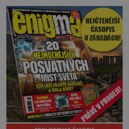
představa může znít jako námět sci-fi filmu, ve
skutečnosti však jde o seriózní filozofickou hypoté