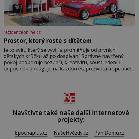
rezidenceonline.cz
Prostor, který roste s dítětem
Je to svět, který se vyvíjí a proměňuje od prvních
dětských krůčků až po dospívání. Správně navržený
pokoj podporuje bezpečí, kreativitu, soustředění i
odpočinek a reaguje na každou etapu života a specifické
potřeby dítěte. Pro nejmenší je klíčová jednoduchost,
měkkost a bezpečí, proto by pokoj miminka měl působit
především klidně a útulně. Předškolní věk je
Navštivte také naše další internetové
projekty:
Epochaplus.cz
NašeHvězdy.cz
PaníDomu.cz