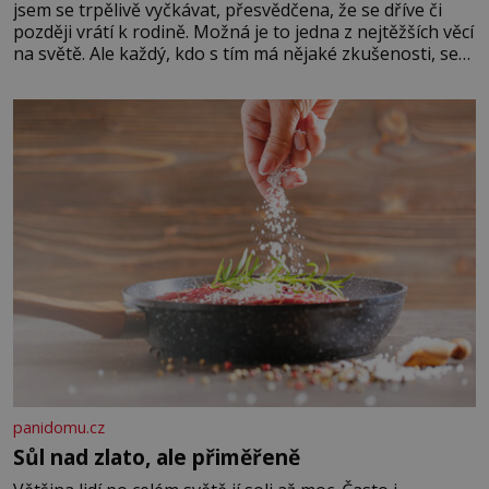
jsem se trpělivě vyčkávat, přesvědčena, že se dříve či
později vrátí k rodině. Možná je to jedna z nejtěžších věcí
na světě. Ale každý, kdo s tím má nějaké zkušenosti, se
zapřísahá, že pokud odpustíte, znatelně se vám uleví.
Když se ke mně doneslo, že si manžel pořídil milenku,
panidomu.cz
Sůl nad zlato, ale přiměřeně