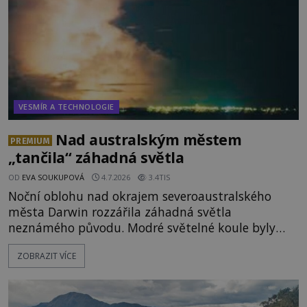
VESMÍR A TECHNOLOGIE
Nad australským městem
PREMIUM
„tančila“ záhadná světla
OD
EVA SOUKUPOVÁ
4.7.2026
3.4TIS
Noční oblohu nad okrajem severoaustralského
města Darwin rozzářila záhadná světla
neznámého původu. Modré světelné koule byly
viditelné nejméně dvacet minut, během nichž se
ZOBRAZIT VÍCE
opakovaně objevovaly a zase mizely. Svědek, který
úkaz zachytil na mobilní telefon, se domnívá, že
mohlo jít o návštěvu ze světa duchů. Záhadný
záznam okamžitě rozpoutal deb