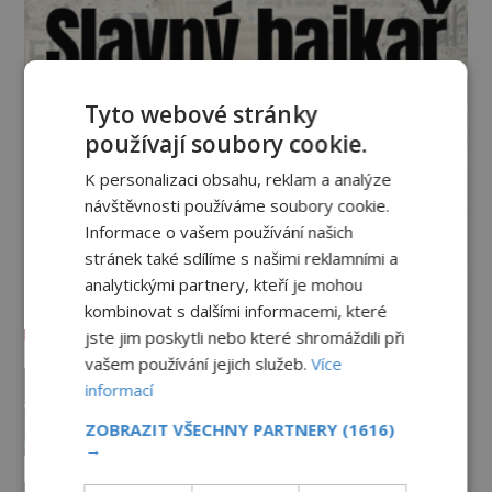
Tyto webové stránky
používají soubory cookie.
K personalizaci obsahu, reklam a analýze
návštěvnosti používáme soubory cookie.
Informace o vašem používání našich
stránek také sdílíme s našimi reklamními a
analytickými partnery, kteří je mohou
kombinovat s dalšími informacemi, které
Vesmír a technologie
jste jim poskytli nebo které shromáždili při
vašem používání jejich služeb.
Více
Svět jako počítačová simulace!
informací
Žijeme v Matrixu?
16.6.2026
3.2TIS
ZOBRAZIT VŠECHNY PARTNERY
(1616)
→
Důkaz mimozemské základny na