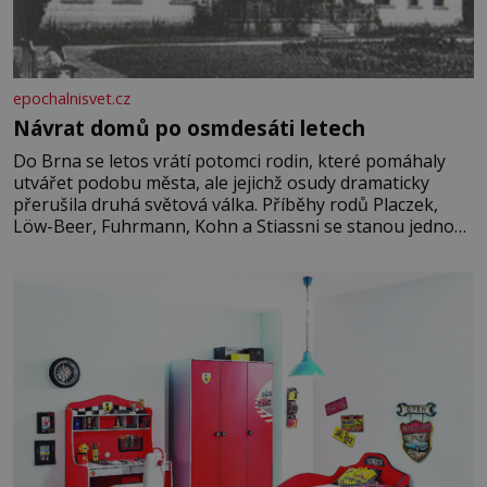
epochalnisvet.cz
Návrat domů po osmdesáti letech
Do Brna se letos vrátí potomci rodin, které pomáhaly
utvářet podobu města, ale jejichž osudy dramaticky
přerušila druhá světová válka. Příběhy rodů Placzek,
Löw-Beer, Fuhrmann, Kohn a Stiassni se stanou jednou
z hlavních dramaturgických linií festivalu židovské
kultury ŠTETL FEST 2026. Některé návraty nejsou
jednoduché. Místa, která si člověk pamatuje z rodinných
vyprávění, už dávno