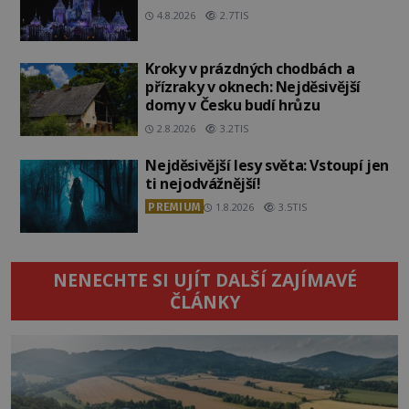
4.8.2026
2.7TIS
Kroky v prázdných chodbách a
přízraky v oknech: Nejděsivější
domy v Česku budí hrůzu
2.8.2026
3.2TIS
Nejděsivější lesy světa: Vstoupí jen
ti nejodvážnější!
PREMIUM
1.8.2026
3.5TIS
NENECHTE SI UJÍT DALŠÍ ZAJÍMAVÉ
ČLÁNKY