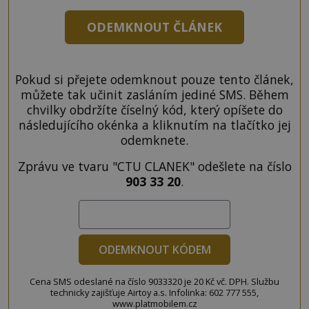
ODEMKNOUT ČLÁNEK
Pokud si přejete odemknout pouze tento článek,
můžete tak učinit zasláním jediné SMS. Během
chvilky obdržíte číselný kód, který opíšete do
následujícího okénka a kliknutím na tlačítko jej
odemknete.
Zprávu ve tvaru "CTU CLANEK" odešlete na číslo
903 33 20
.
ODEMKNOUT KÓDEM
Cena SMS odeslané na číslo 9033320 je 20 Kč vč. DPH. Službu
technicky zajišťuje Airtoy a.s. Infolinka: 602 777 555,
www.platmobilem.cz