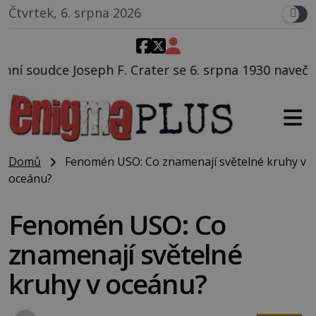
Čtvrtek, 6. srpna 2026
ter se 6. srpna 1930 navečeří ve své oblíbené restaur
Domů
Fenomén USO: Co znamenají světelné kruhy v
oceánu?
Fenomén USO: Co
znamenají světelné
kruhy v oceánu?