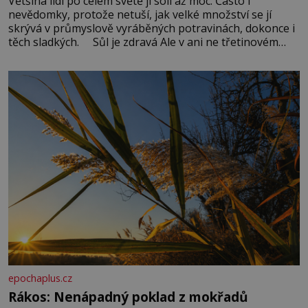
Většina lidí po celém světě jí soli až moc. Často i
nevědomky, protože netuší, jak velké množství se jí
skrývá v průmyslově vyráběných potravinách, dokonce i
těch sladkých. Sůl je zdravá Ale v ani ne třetinovém
množství, než je pro většinu populace běžné. Její
základní složky– sodík a chlór – jsou zásadní pro
správné hospodaření
epochaplus.cz
Rákos: Nenápadný poklad z mokřadů