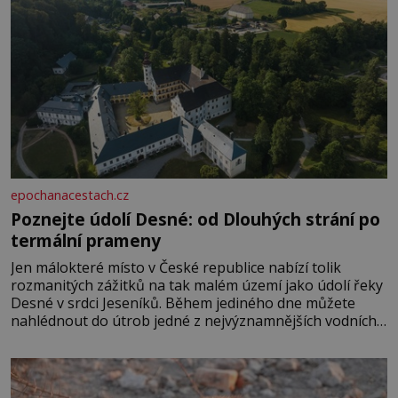
epochanacestach.cz
Poznejte údolí Desné: od Dlouhých strání po
termální prameny
Jen málokteré místo v České republice nabízí tolik
rozmanitých zážitků na tak malém území jako údolí řeky
Desné v srdci Jeseníků. Během jediného dne můžete
nahlédnout do útrob jedné z nejvýznamnějších vodních
elektráren v Evropě, vydat se na horské hřebeny, projet
se na koloběžce a den zakončit poznáváním památek ve
Velkých Losinách nebo v termálním