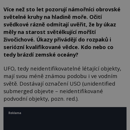
Více než sto let pozorují námořníci obrovské
světelné kruhy na hladině moře. Očití
svědkové rázně odmítají uvěřit, že by úkaz
měly na starost světélkující mořští
živočichové. Úkazy přivádějí do rozpaků i
seriózní kvalifikované vědce. Kdo nebo co
tedy brázdí zemské oceány?
UFO, tedy neidentifikovatelné létající objekty,
mají svou méně známou podobu i ve vodním
světě. Dostávají označení USO (unidentified
submerged objevte – neidentifikované
podvodní objekty, pozn. red.).
Reklama