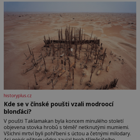
historyplus.cz
Kde se v čínské poušti vzali modroocí
blonďáci?
V poušti Taklamakan byla koncem minulého století
objevena stovka hrobů s téměř netknutými mumiemi.
Všichni mrtví byli pohřbeni s úctou a četnými milodary.
Asi nejvíc přitom vědce zaujal hrob tříměsíčního