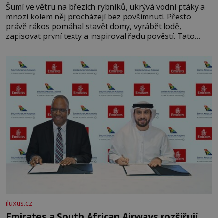
Šumí ve větru na březích rybníků, ukrývá vodní ptáky a
mnozí kolem něj procházejí bez povšimnutí. Přesto
právě rákos pomáhal stavět domy, vyrábět lodě,
zapisovat první texty a inspiroval řadu pověstí. Tato
skromná, ale užitečná rostlina provází člověka už tisíce
let. Většina lidí vnímá rákos jen jako obyčejnou kulisu
letního koupání. Stačí se však podívat
iluxus.cz
Emirates a South African Airways rozšiřují