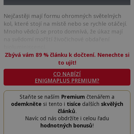
Nejčastěji mají formu ohromných světelných
kol, které stojí na místě nebo se rychle otáčejí.
Mnoho vědců se proto domnívá, že úkaz mají
na svědomí mořští živočichové obdaření
bioluminiscencí.
Zbývá vám 89
%
článku k dočtení. Nenechte si
to ujít!
CO NABÍZÍ
ENIGMAPLUS PREMIUM?
Staňte se naším
Premium
čtenářem a
odemkněte
si tento i
tisíce
dalších
skvělých
článků
.
Navíc od nás obdržíte i celou řadu
hodnotných bonusů
!