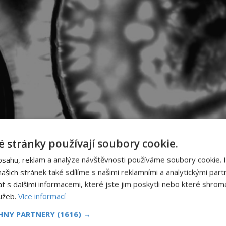
 stránky používají soubory cookie.
bsahu, reklam a analýze návštěvnosti používáme soubory cookie. 
šich stránek také sdílíme s našimi reklamními a analytickými partn
s dalšími informacemi, které jste jim poskytli nebo které shromá
lužeb.
Více informací
CHNY PARTNERY
(1616) →
irlianovou metodou, foto Wikimedia Commons