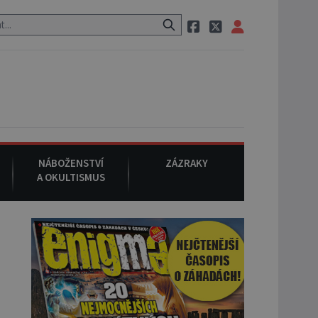
estauraci, pak si na ulici zavolá taxi, nasedne do něj a už ho nikdy n
NÁBOŽENSTVÍ
ZÁZRAKY
A OKULTISMUS