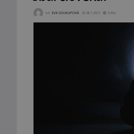
od
EVA SOUKUPOVÁ
28.1.2021
3.9tis