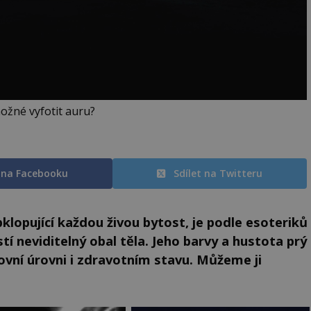
ožné vyfotit auru?
t na Facebooku
Sdílet na Twitteru
klopující každou živou bytost, je podle esoteriků
í neviditelný obal těla. Jeho barvy a hustota prý
ovní úrovni i zdravotním stavu. Můžeme ji