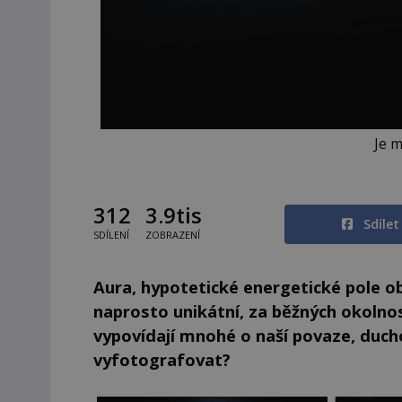
Je m
312
3.9tis
Sdíle
SDÍLENÍ
ZOBRAZENÍ
Aura, hypotetické energetické pole ob
naprosto unikátní, za běžných okolnost
vypovídají mnohé o naší povaze, duch
vyfotografovat?