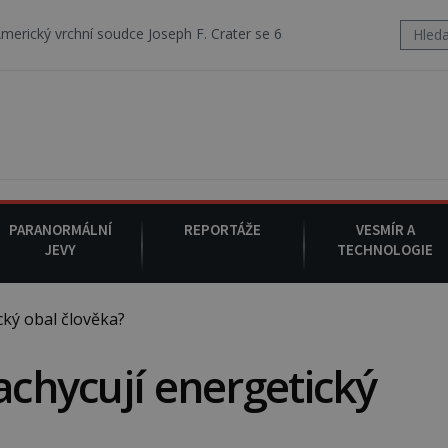
í soudce Joseph F. Crater se 6. srpna 1930 navečeří ve své oblíbené r
PARANORMÁLNÍ
REPORTÁŽE
VESMÍR A
JEVY
TECHNOLOGIE
cký obal člověka?
achycují energetický