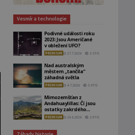
Vesmír a technologie
Podivné události roku
2023: Jsou Američané
v obležení UFO?
PREMIUM
27.7.2026
3.5TIS
Nad australským
městem „tančila“
záhadná světla
PREMIUM
4.7.2026
3.4TIS
Mimozemšťan z
Andahuaylillas: Čí jsou
ostatky zakrslého
stvoření s ohromnou
PREMIUM
26.6.2026
2.9TIS
lebkou?
Záhady historie