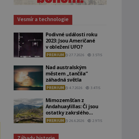
Vesmír a technologie
Podivné události roku
2023: Jsou Američané
v obležení UFO?
PREMIUM
27.7.2026
3.5TIS
Nad australským
městem „tančila“
záhadná světla
PREMIUM
4.7.2026
3.4TIS
Mimozemšťan z
Andahuaylillas: Čí jsou
ostatky zakrslého
stvoření s ohromnou
PREMIUM
26.6.2026
2.9TIS
lebkou?
Záhady historie