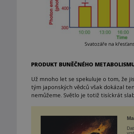
Svatozáře na křesťan
PRODUKT BUNĚČNÉHO METABOLISM
Už mnoho let se spekuluje o tom, že ji
tým japonských vědců však dokázal tent
nemůžeme. Světlo je totiž tisíckrát sla
Mar
Dat
vrs