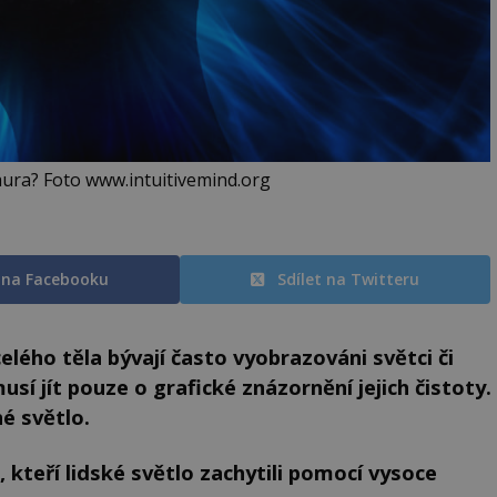
aura? Foto www.intuitivemind.org
t na Facebooku
Sdílet na Twitteru
elého těla bývají často vyobrazováni světci či
í jít pouze o grafické znázornění jejich čistoty.
é světlo.
, kteří lidské světlo zachytili pomocí vysoce