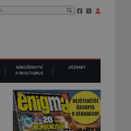
stauraci, pak si na ulici zavolá taxi, nasedne do něj a už ho nikdy ni
NÁBOŽENSTVÍ
ZÁZRAKY
A OKULTISMUS