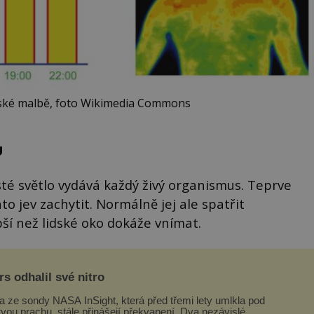
ské malbě, foto Wikimedia Commons
U
sté světlo vydává každý živý organismus. Teprve
o jev zachytit. Normálně jej ale spatřit
bší než lidské oko dokáže vnímat.
s odhalil své nitro
a ze sondy NASA InSight, která před třemi lety umlkla pod
tvou prachu, stále přinášejí překvapení. Dva nezávislé