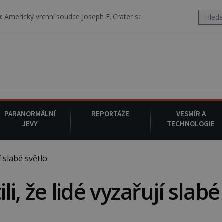
í soudce Joseph F. Crater se 6. srpna 1930 navečeří ve své oblíbené re
PARANORMÁLNÍ
REPORTÁŽE
VESMÍR A
JEVY
TECHNOLOGIE
í slabé světlo
ili, že lidé vyzařují slabé