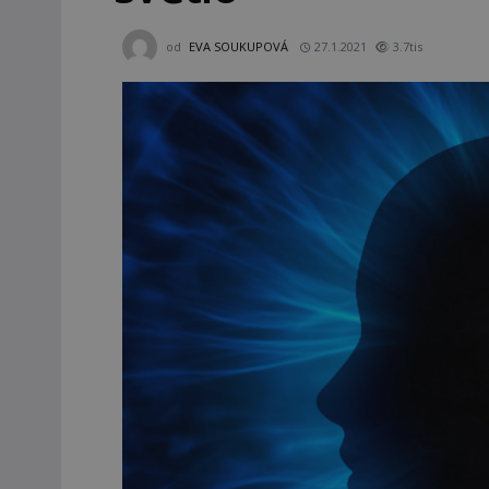
od
EVA SOUKUPOVÁ
27.1.2021
3.7tis