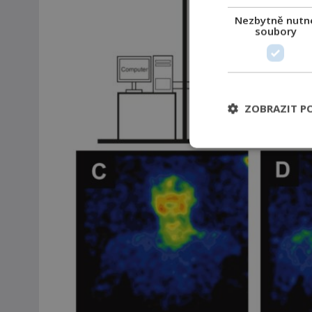
Nezbytně nutn
soubory
ZOBRAZIT P