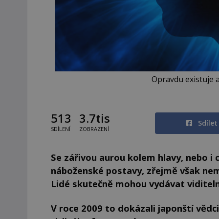
Opravdu existuje 
513
3.7tis
Sdíle
SDÍLENÍ
ZOBRAZENÍ
Se zářivou aurou kolem hlavy, nebo i c
náboženské postavy, zřejmě však nemus
Lidé skutečně mohou vydávat viditeln
V roce 2009 to dokázali japonští vědci