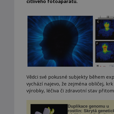
citlivého fotoaparátu.
Vědci své pokusné subjekty během exp
vychází najevo, že zejména obličej, kr
výrobky, léčiva či zdravotní stav přitom
Duplikace genomu u
rostlin: Skrytá genetic