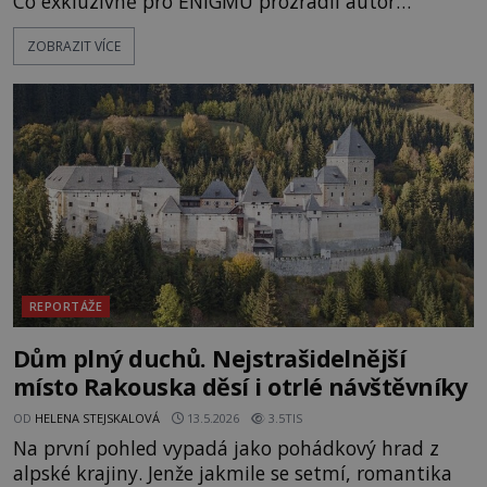
Co exkluzivně pro ENIGMU prozradil autor
Vzpomínek na budoucnost, švýcarský badatel
ZOBRAZIT VÍCE
Erich von Däniken? Orbitální stanice Viking 1
přelétá na oběžné dráze nad rudou planetou. Když
je umělá družice od povrchu Marsu vzdálena asi
1873 kilometrů, nachá
REPORTÁŽE
Dům plný duchů. Nejstrašidelnější
místo Rakouska děsí i otrlé návštěvníky
OD
HELENA STEJSKALOVÁ
13.5.2026
3.5TIS
Na první pohled vypadá jako pohádkový hrad z
alpské krajiny. Jenže jakmile se setmí, romantika