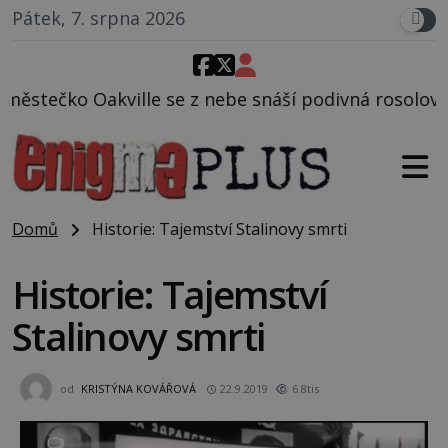
Pátek, 7. srpna 2026
e se z nebe snáší podivná rosolovitá látka neznámé
Domů
Historie: Tajemství Stalinovy smrti
Historie: Tajemství
Stalinovy smrti
od
KRISTÝNA KOVÁŘOVÁ
22.9.2019
6.8tis