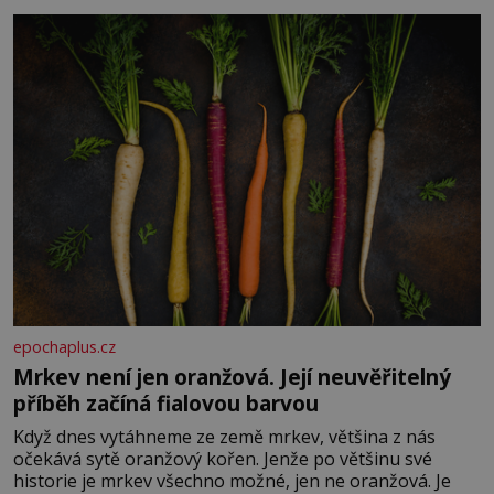
Je to opravdu tak, s věkem jako kdyby se paměť
rozhodla stávkovat. Cvičte
epochaplus.cz
Mrkev není jen oranžová. Její neuvěřitelný
příběh začíná fialovou barvou
Když dnes vytáhneme ze země mrkev, většina z nás
očekává sytě oranžový kořen. Jenže po většinu své
historie je mrkev všechno možné, jen ne oranžová. Je