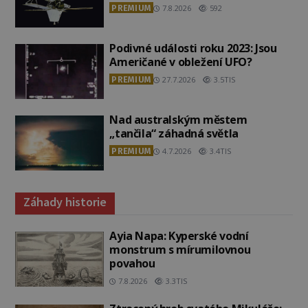
PREMIUM
7.8.2026
592
Podivné události roku 2023: Jsou
Američané v obležení UFO?
PREMIUM
27.7.2026
3.5TIS
Nad australským městem
„tančila“ záhadná světla
PREMIUM
4.7.2026
3.4TIS
Záhady historie
Ayia Napa: Kyperské vodní
monstrum s mírumilovnou
povahou
7.8.2026
3.3TIS