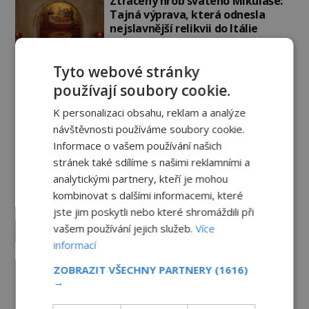
Ztracený hrob svatého Mikuláše:
Tajná výprava, která odnesla
nejslavnější relikvii do Itálie
7.8.2026
772
Tyto webové stránky
Kam zmizely ostatky světců?
Relikvie, které putují Evropou a
používají soubory cookie.
dodnes budí úžas
K personalizaci obsahu, reklam a analýze
6.8.2026
2.2TIS
návštěvnosti používáme soubory cookie.
Informace o vašem používání našich
Železný zázrak z Indie: Proč tento
sloup už 1 600 let nezná rez?
stránek také sdílíme s našimi reklamními a
analytickými partnery, kteří je mohou
5.8.2026
2.5TIS
kombinovat s dalšími informacemi, které
jste jim poskytli nebo které shromáždili při
Paranormální jevy
vašem používání jejich služeb.
Více
informací
Herec Richard Dreyfuss a
ZOBRAZIT VŠECHNY PARTNERY
(1616)
muzikant Dave Grohl: Jaké mají
→
paranormální zážitky?
PREMIUM
5.8.2026
2.6TIS