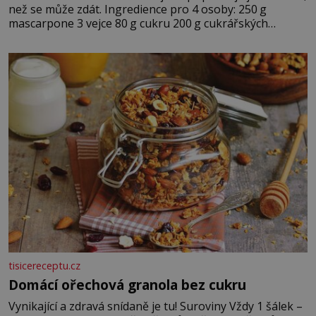
než se může zdát. Ingredience pro 4 osoby: 250 g
mascarpone 3 vejce 80 g cukru 200 g cukrářských
piškotů 250 ml silné kávy 2 lžíce amaretta kakao na
posypání Postup: Oddělte žloutky od bílků. Žloutky
vyšlehejte s cukrem do světlé pěny a postupně do nich
vmíchejte mascarpone, aby vznikl hladký
tisicereceptu.cz
Domácí ořechová granola bez cukru
Vynikající a zdravá snídaně je tu! Suroviny Vždy 1 šálek –