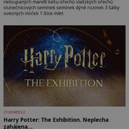
neloupaných mandlí kešu ořechů vlašských ořechů
slunečnicových semínek semínek dýně rozinek 3 šálky
ovesných vloček 1 lžíce mlet
21stoleti.cz
Harry Potter: The Exhibition. Neplecha
zahájena…