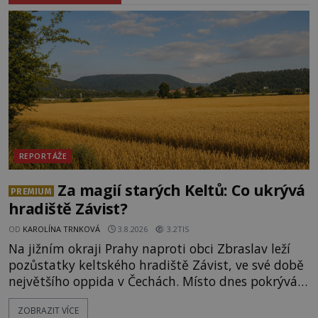
REPORTÁŽE
Za magií starých Keltů: Co ukrývá
PREMIUM
hradiště Závist?
OD
KAROLÍNA TRNKOVÁ
3.8.2026
3.2TIS
Na jižním okraji Prahy naproti obci Zbraslav leží
pozůstatky keltského hradiště Závist, ve své době
největšího oppida v Čechách. Místo dnes pokrývá
les, zbytky po kdysi monumentálním hradišti jsou
ZOBRAZIT VÍCE
ale v terénu patrné stále. Co dalšího tu po Keltech