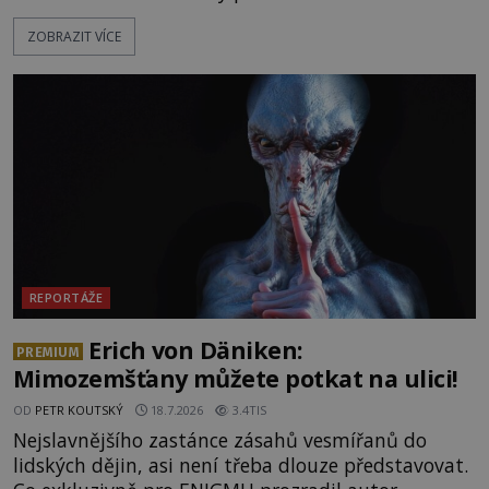
fungují jako anomální zóny, kde selhává lidské
ZOBRAZIT VÍCE
vnímání času i prostoru. Geologické anomálie hory
nenechávají nikoho chladným a esoterici i
badatelé zde odkrývají indicie, které propojují
prastaré pohanské kulty, keltské svatyně a zprávy
o lidech, kteří v
REPORTÁŽE
Erich von Däniken:
PREMIUM
Mimozemšťany můžete potkat na ulici!
OD
PETR KOUTSKÝ
18.7.2026
3.4TIS
Nejslavnějšího zastánce zásahů vesmířanů do
lidských dějin, asi není třeba dlouze představovat.