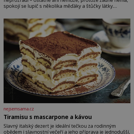
neprozradí – ostatně ani nemůže, protože žádné nemá,
spokojí se lupič s několika měďáky a štůčky látky.
Zraněná žena pár dní nato umírá. Je to muž nebývale
krutý. Jeho činy budí hrůzu ještě dlouho po jeho smrti
nejsemsama.cz
Tiramisu s mascarpone a kávou
Slavný italský dezert je ideální tečkou za rodinným
obědem i slavnostní večeří a jeho příprava je jednodušší,