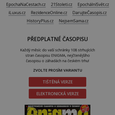
EpochaNaCestach.cz
21Stoleti.cz
EpochálníSvět.cz
iLuxus.cz
RezidenceOnline.cz
DarujteČasopis.cz
HistoryPlus.cz
NejsemSama.cz
PŘEDPLATNÉ ČASOPISU
Každý měsíc do vaší schránky 108 strhujících
stran časopisu ENIGMA, nejčtenějšího
časopisu o záhadách na českém trhu!
ZVOLTE PROSÍM VARIANTU
TIŠTĚNÁ VERZE
ELEKTRONICKÁ VERZE