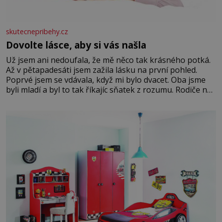
skutecnepribehy.cz
Dovolte lásce, aby si vás našla
Už jsem ani nedoufala, že mě něco tak krásného potká.
Až v pětapadesáti jsem zažila lásku na první pohled.
Poprvé jsem se vdávala, když mi bylo dvacet. Oba jsme
byli mladí a byl to tak říkajíc sňatek z rozumu. Rodiče nás
dali dohromady, Toník byl dobře zaopatřený mladý muž.
Manželství nám oběma moc nesvědčilo, brzy jsme zjistili,
že