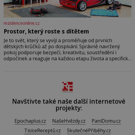
rezidenceonline.cz
Prostor, který roste s dítětem
Je to svět, který se vyvíjí a proměňuje od prvních
dětských krůčků až po dospívání. Správně navržený
pokoj podporuje bezpečí, kreativitu, soustředění i
odpočinek a reaguje na každou etapu života a specifické
potřeby dítěte. Pro nejmenší je klíčová jednoduchost,
měkkost a bezpečí, proto by pokoj miminka měl působit
především klidně a útulně. Předškolní věk je
Navštivte také naše další internetové
projekty:
Epochaplus.cz
NašeHvězdy.cz
PaníDomu.cz
TisíceReceptů.cz
SkutečnéPříběhy.cz