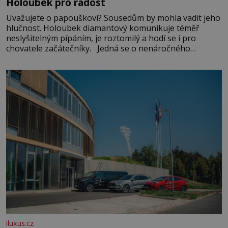
Holoubek pro radost
Uvažujete o papouškovi? Sousedům by mohla vadit jeho
hlučnost. Holoubek diamantový komunikuje téměř
neslyšitelným pípáním, je roztomilý a hodí se i pro
chovatele začátečníky. Jedná se o nenáročného
klidného ptáčka, který většinu dne jen posedává. Hodně
času tráví na zemi, kde sbírá zbytky semínek Jeho
domovinou je prakticky celá Austrálie s výjimkou
pobřežní oblasti.
iluxus.cz