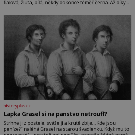
fialová, žlutá, bílá, někdy dokonce téměř černá. Až díky
stovkám let pečlivého šlechtění se z ní stává zelenina,
bez které si českou zahradu ani nedokážeme představit.
Její příběh je
historyplus.cz
Lapka Grasel si na panstvo netroufl?
Strhne ji z postele, sváže ji a krutě zbije. „Kde jsou
peníze?“ naléhá Grasel na starou švadlenku. Když mu to