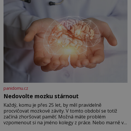
panidomu.cz
Nedovolte mozku stárnout
Každý, komu je přes 25 let, by měl pravidelně
procvičovat mozkové závity. V tomto období se totiž
začíná zhoršovat paměť. Možná máte problém
vzpomenout si na jméno kolegy z práce. Nebo marně v
paměti lovíte název knížky, kterou jste nedávno přečetli.