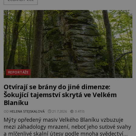
Hluboko uvnitř mohutné skály nad řekou Vltavou
pulzuje skrytá historie, která se dodnes úspěšně
vyhýbá shonu moderní metropole. Místo, ke
kterému se vážou nejstarší české mýty, ve svých
temných útrobách střeží monumentální
REPORTÁŽE
Otvírají se brány do jiné dimenze:
Šokující tajemství skrytá ve Velkém
Blaníku
OD
HELENA STEJSKALOVÁ
21.7.2026
3.4TIS
Mýty opředený masiv Velkého Blaníku vzbuzuje
mezi záhadology mrazení, neboť jeho suťové svahy
a mlčenlivé skalní útesy podle mnoha svědectví