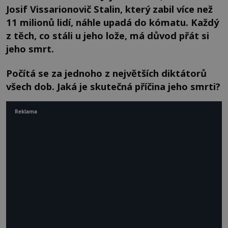
Josif Vissarionovič Stalin, který zabil více než
11 milionů lidí, náhle upadá do kómatu. Každý
z těch, co stáli u jeho lože, má důvod přát si
jeho smrt.
Počítá se za jednoho z největších diktátorů
všech dob. Jaká je skutečná příčina jeho smrti?
Reklama