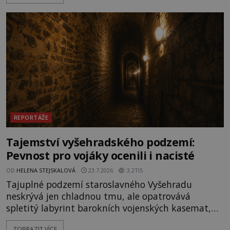
zůstalo? Prozkoumejte to spolu s ENIGMOU! Na
vrch Hr
REPORTÁŽE
Tajemství vyšehradského podzemí:
Pevnost pro vojáky ocenili i nacisté
OD
HELENA STEJSKALOVÁ
23.7.2026
3.2TIS
Tajuplné podzemí staroslavného Vyšehradu
neskrývá jen chladnou tmu, ale opatrovává
spletitý labyrint barokních vojenských kasemat,
zapomenuté chrámy a vzácné národní poklady.
ZOBRAZIT VÍCE