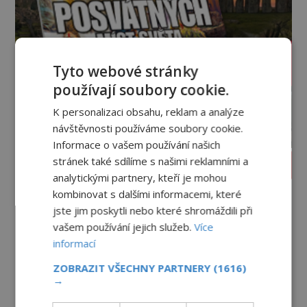
Tyto webové stránky
používají soubory cookie.
K personalizaci obsahu, reklam a analýze
návštěvnosti používáme soubory cookie.
Informace o vašem používání našich
stránek také sdílíme s našimi reklamními a
PROLISTOVAT ČASOPIS
analytickými partnery, kteří je mohou
kombinovat s dalšími informacemi, které
jste jim poskytli nebo které shromáždili při
vašem používání jejich služeb.
Více
informací
ZOBRAZIT VŠECHNY PARTNERY
(1616)
→