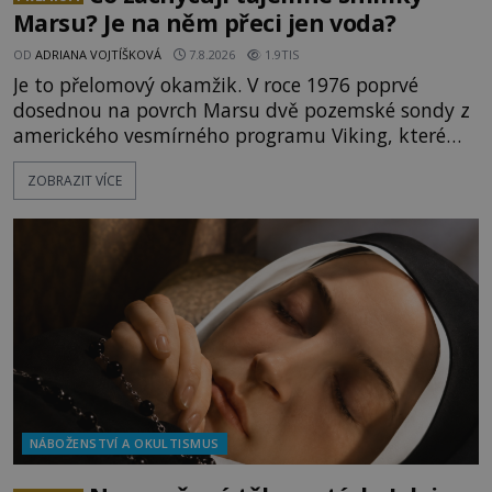
Marsu? Je na něm přeci jen voda?
OD
ADRIANA VOJTÍŠKOVÁ
7.8.2026
1.9TIS
Je to přelomový okamžik. V roce 1976 poprvé
dosednou na povrch Marsu dvě pozemské sondy z
amerického vesmírného programu Viking, které
jsou schopny pořídit fotografie záhadami
ZOBRAZIT VÍCE
opředené rudé planety. Viking 1 zde zaznamená
něco naprosto nečekaného. V marsovské oblasti
zvané Cydonie totiž zachytí podivný útvar
připomínající lidskou tvář. NASA (Národní úřad
NÁBOŽENSTVÍ A OKULTISMUS