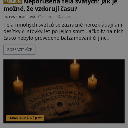
Neporušená těla svatých: Jak je
PREMIUM
možné, že vzdorují času?
OD
EVA SOUKUPOVÁ
6.8.2026
2.7TIS
Těla mnohých světců se zázračně nerozkládají ani
desítky či stovky let po jejich smrti, ačkoliv na nich
často nebylo provedeno balzamování či jiné
pokusy o konzervaci. Neporušené ostatky bývají
ZOBRAZIT VÍCE
považovány za důkaz svatosti zemřelých. Jaké
tajemné síly těla významných náboženských
osobností ochraňují? Na hřbitově u kláštera
Milosrdných
PARANORMÁLNÍ JEVY