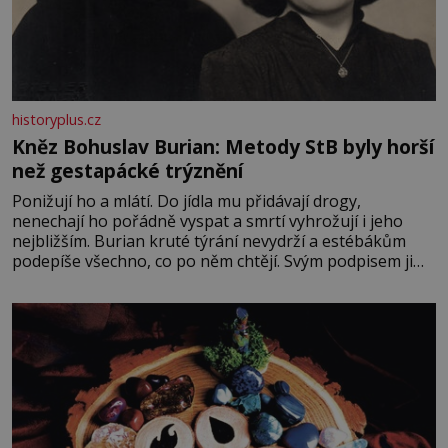
historyplus.cz
Kněz Bohuslav Burian: Metody StB byly horší
než gestapácké trýznění
Ponižují ho a mlátí. Do jídla mu přidávají drogy,
nenechají ho pořádně vyspat a smrtí vyhrožují i jeho
nejbližším. Burian kruté týrání nevydrží a estébákům
podepíše všechno, co po něm chtějí. Svým podpisem jim
potvrdí také to, že na něj během výslechů nikdo nevyvíjel
fyzický ani psychický nátlak. Syn brněnského řezníka
chce být knězem a