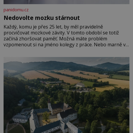
panidomu.cz
Nedovolte mozku stárnout
Každý, komu je přes 25 let, by měl pravidelně
procvičovat mozkové závity. V tomto období se totiž
začíná zhoršovat paměť. Možná máte problém
vzpomenout si na jméno kolegy z práce. Nebo marně v
paměti lovíte název knížky, kterou jste nedávno přečetli.
Je to opravdu tak, s věkem jako kdyby se paměť
rozhodla stávkovat. Cvičte