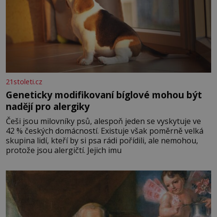
21stoleti.cz
Geneticky modifikovaní bíglové mohou být
nadějí pro alergiky
Češi jsou milovníky psů, alespoň jeden se vyskytuje ve
42 % českých domácností. Existuje však poměrně velká
skupina lidí, kteří by si psa rádi pořídili, ale nemohou,
protože jsou alergičtí. Jejich imu