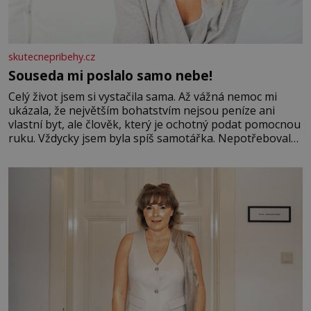
skutecnepribehy.cz
Souseda mi poslalo samo nebe!
Celý život jsem si vystačila sama. Až vážná nemoc mi
ukázala, že největším bohatstvím nejsou peníze ani
vlastní byt, ale člověk, který je ochotný podat pomocnou
ruku. Vždycky jsem byla spíš samotářka. Nepotřebovala
jsem kolem sebe partu kamarádek ani partnera. Stačily
mi knihy, práce a hlavně klid. Hned po studiích jsem
odešla z rodného města,