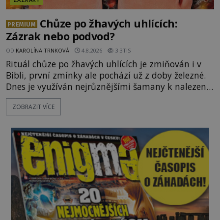
Chůze po žhavých uhlících:
PREMIUM
Zázrak nebo podvod?
OD
KAROLÍNA TRNKOVÁ
4.8.2026
3.3TIS
Rituál chůze po žhavých uhlících je zmiňován i v
Bibli, první zmínky ale pochází už z doby železné.
Dnes je využíván nejrůznějšími šamany k nalezení
spirituální síly či vnitřního klidu. Jak funguje a proč
ZOBRAZIT VÍCE
si při něm člověk nepopálí nohy, což bylo
objektivně dokázáno? Je na něm i něco
nadpřirozeného? Histori