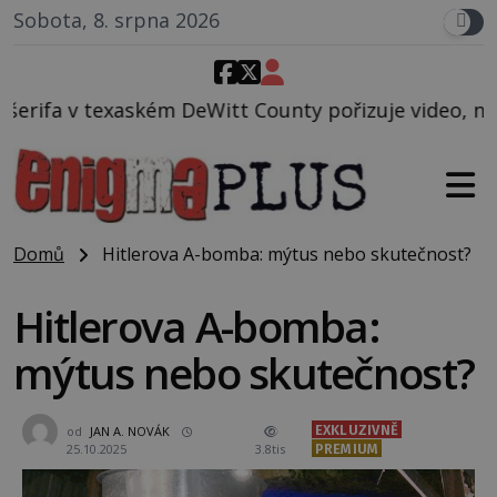
Sobota, 8. srpna 2026
ém DeWitt County pořizuje video, na kterém před jeh
Domů
Hitlerova A-bomba: mýtus nebo skutečnost?
Hitlerova A-bomba:
mýtus nebo skutečnost?
EXKLUZIVNĚ
od
JAN A. NOVÁK
25.10.2025
3.8tis
PREMIUM