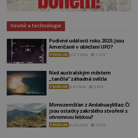
Vesmír a technologie
Podivné události roku 2023: Jsou
Američané v obležení UFO?
PREMIUM
27.7.2026
3.5TIS
Nad australským městem
„tančila“ záhadná světla
PREMIUM
4.7.2026
3.4TIS
Mimozemšťan z Andahuaylillas: Čí
jsou ostatky zakrslého stvoření s
ohromnou lebkou?
PREMIUM
26.6.2026
2.9TIS