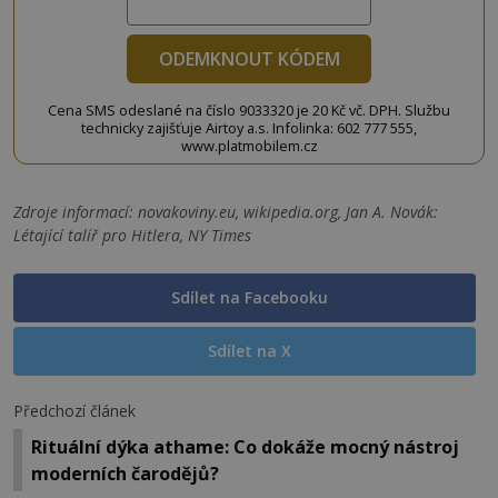
ODEMKNOUT KÓDEM
Cena SMS odeslané na číslo 9033320 je 20 Kč vč. DPH. Službu
technicky zajišťuje Airtoy a.s. Infolinka: 602 777 555,
www.platmobilem.cz
Zdroje informací:
novakoviny.eu, wikipedia.org, Jan A. Novák:
Létající talíř pro Hitlera, NY Times
Sdílet na Facebooku
Sdílet na X
Předchozí článek
Rituální dýka athame: Co dokáže mocný nástroj
moderních čarodějů?