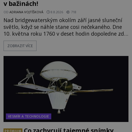
v bažinách!
OD
ADRIANA VOJTÍŠKOVÁ
8.8.2026
718
Nad bridgewaterským okolím září jasné sluneční
světlo, když se náhle stane cosi nečekaného. Dne
10. května roku 1760 v deset hodin dopoledne zde
dojde k vůbec prvnímu historicky doloženému
ZOBRAZIT VÍCE
přeletu UFO. Podle záznamů vyzařuje takové
světlo, že vypadá jako „koule hořícího ohně“. Jde
jen o nějaký optický klam, nebo se zde skutečně
právě vznáší mimozemská loď
VESMÍR A TECHNOLOGIE
Co zachycují tajemné snímky
PREMIUM