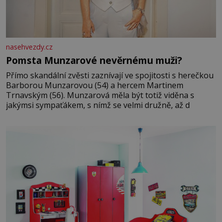
nasehvezdy.cz
Pomsta Munzarové nevěrnému muži?
Přímo skandální zvěsti zaznívají ve spojitosti s herečkou
Barborou Munzarovou (54) a hercem Martinem
Trnavským (56). Munzarová měla být totiž viděna s
jakýmsi sympaťákem, s nímž se velmi družně, až d