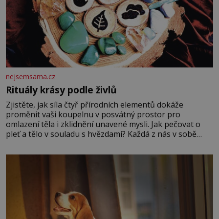
nejsemsama.cz
Rituály krásy podle živlů
Zjistěte, jak síla čtyř přírodních elementů dokáže
proměnit vaši koupelnu v posvátný prostor pro
omlazení těla i zklidnění unavené mysli. Jak pečovat o
pleť a tělo v souladu s hvězdami? Každá z nás v sobě
nese otisk vesmíru, který se projevuje nejen v naší
povaze, ale i v potřebách naší pokožky. Ohnivá znamení
Ženy narozené ve znamení Berana, Lva a Střelce v sobě
nesou žár, odvahu a neutuchající elán. Vaše