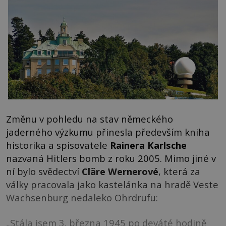
Změnu v pohledu na stav německého
jaderného výzkumu přinesla především kniha
historika a spisovatele
Rainera Karlsche
nazvaná Hitlers bomb z roku 2005. Mimo jiné v
ní bylo svědectví
Cläre Wernerové
, která za
války pracovala jako kastelánka na hradě Veste
Wachsenburg nedaleko Ohrdrufu:
„Stála jsem 3. března 1945 po deváté hodině