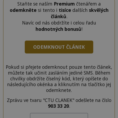
Staňte se naším
Premium
čtenářem a
odemkněte
si tento i
tisíce
dalších
skvělých
článků
.
Navíc od nás obdržíte i celou řadu
hodnotných bonusů
!
ODEMKNOUT ČLÁNEK
Pokud si přejete odemknout pouze tento článek,
můžete tak učinit zasláním jediné SMS. Během
chvilky obdržíte číselný kód, který opíšete do
následujícího okénka a kliknutím na tlačítko jej
odemknete.
Zprávu ve tvaru "CTU CLANEK" odešlete na číslo
903 33 20
.