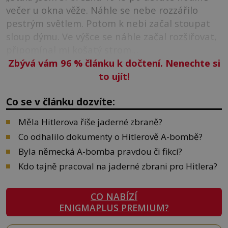
večer u okna věže. Náhle se nebe rozzářilo
pestrým světlem. Potom k nebi začal stoupat
sloup dýmu. Ve výšce se náhle začal rozšiřovat,
připomínal mi košatý strom…
Zbývá vám 96
%
článku k dočtení. Nenechte si
to ujít!
Co se v článku dozvíte:
Měla Hitlerova říše jaderné zbraně?
Co odhalilo dokumenty o Hitlerově A-bombě?
Byla německá A-bomba pravdou či fikcí?
Kdo tajně pracoval na jaderné zbrani pro Hitlera?
CO NABÍZÍ
ENIGMAPLUS PREMIUM?