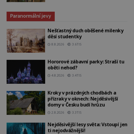
Paranormální jevy
Nešťastný duch oběšené milenky
děsí studentky
8.8.2026
3.6TIS
Hororové zábavní parky: Straší tu
oběti nehod?
4.8.2026
3.4TIS
Kroky v prázdných chodbách a
přízraky v oknech: Nejděsivější
domy v Česku budí hrůzu
2.8.2026
3.3TIS
Nejděsivější lesy světa: Vstoupí jen
ti nejodvážnější!