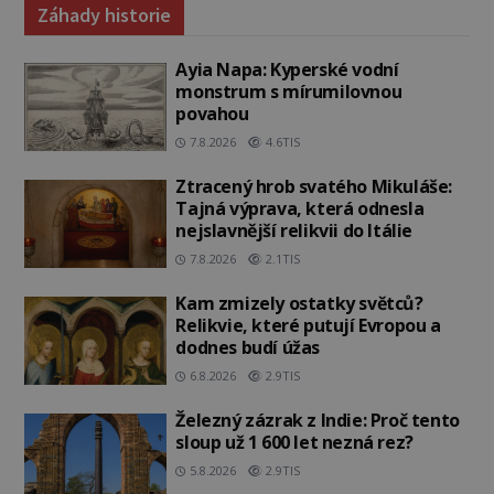
Záhady historie
Ayia Napa: Kyperské vodní
monstrum s mírumilovnou
povahou
7.8.2026
4.6TIS
Ztracený hrob svatého Mikuláše:
Tajná výprava, která odnesla
nejslavnější relikvii do Itálie
7.8.2026
2.1TIS
Kam zmizely ostatky světců?
Relikvie, které putují Evropou a
dodnes budí úžas
6.8.2026
2.9TIS
Železný zázrak z Indie: Proč tento
sloup už 1 600 let nezná rez?
5.8.2026
2.9TIS