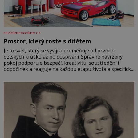
rezidenceonline.cz
Prostor, který roste s dítětem
Je to svět, který se vyvíjí a proměňuje od prvních
dětských krůčků až po dospívání. Správně navržený
pokoj podporuje bezpečí, kreativitu, soustředění i
odpočinek a reaguje na každou etapu života a specifické
potřeby dítěte. Pro nejmenší je klíčová jednoduchost,
měkkost a bezpečí, proto by pokoj miminka měl působit
především klidně a útulně. Předškolní věk je