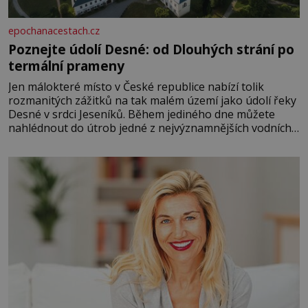
epochanacestach.cz
Poznejte údolí Desné: od Dlouhých strání po
termální prameny
Jen málokteré místo v České republice nabízí tolik
rozmanitých zážitků na tak malém území jako údolí řeky
Desné v srdci Jeseníků. Během jediného dne můžete
nahlédnout do útrob jedné z nejvýznamnějších vodních
elektráren v Evropě, vydat se na horské hřebeny, projet
se na koloběžce a den zakončit poznáváním památek ve
Velkých Losinách nebo v termálním