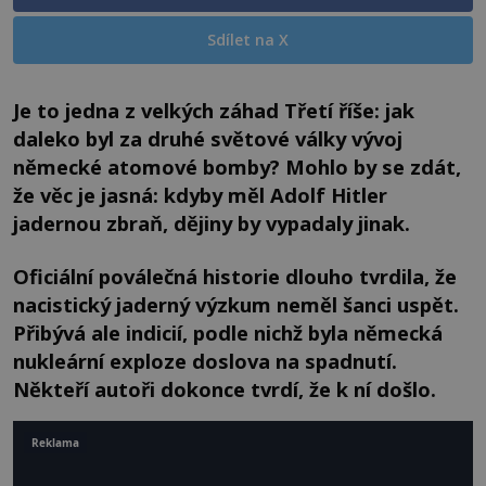
Sdílet na X
Je to jedna z velkých záhad Třetí říše: jak
daleko byl za druhé světové války vývoj
německé atomové bomby? Mohlo by se zdát,
že věc je jasná: kdyby měl Adolf Hitler
jadernou zbraň, dějiny by vypadaly jinak.
Oficiální poválečná historie dlouho tvrdila, že
nacistický jaderný výzkum neměl šanci uspět.
Přibývá ale indicií, podle nichž byla německá
nukleární exploze doslova na spadnutí.
Někteří autoři dokonce tvrdí, že k ní došlo.
Reklama