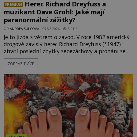
Herec Richard Dreyfuss a
PREMIUM
muzikant Dave Grohl: Jaké mají
paranormální zážitky?
OD
ANDREA ŠULCOVÁ
5.8.2026
3.0TIS
Je to jízda s větrem o závod. V roce 1982 americký
drogově závislý herec Richard Dreyfuss (*1947)
ztratí poslední zbytky sebezáchovy a prohání se
po silnicích ve svém mercedesu jako utržený ze
ZOBRAZIT VÍCE
řetězu. Vše vyvrcholí katastrofou, když to Dreyfuss
napálí v plné rychlosti do stromu! Policie ve vraku
následně nalezne schovaný kokain. Tímto
momentem se slavnému
ZÁZRAKY