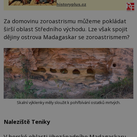
prostředníkem při řešení sporu m...
historyplus.cz
Za domovinu zoroastrismu můžeme pokládat
širší oblast Středního východu. Lze však spojit
dějiny ostrova Madagaskar se zoroastrismem?
Skalní výklenky měly sloužit k pohřbívání ostatků mrtvých.
Naleziště Teniky
V horské oblasti jihozápadního Madagaskaru