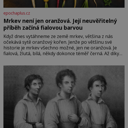
epochaplus.cz
Mrkev není jen oranžová. Její neuvěřitelný
příběh začíná fialovou barvou
Když dnes vytáhneme ze země mrkev, většina z nás
očekává sytě oranžový kořen. Jenže po většinu své
historie je mrkev všechno možné, jen ne oranžová. Je
fialová, žlutá, bílá, někdy dokonce téměř černá. Až díky
stovkám let pečlivého šlechtění se z ní stává zelenina,
bez které si českou zahradu ani nedokážeme představit.
Její příběh je