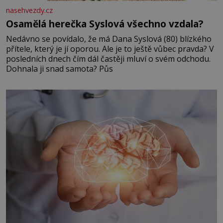
nasehvezdy.cz
Osamělá herečka Syslová všechno vzdala?
Nedávno se povídalo, že má Dana Syslová (80) blízkého
přítele, který je jí oporou. Ale je to ještě vůbec pravda? V
posledních dnech čím dál častěji mluví o svém odchodu.
Dohnala ji snad samota? Půs