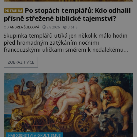
Po stopách templářů: Kdo odhalil
PREMIUM
přísně střežené biblické tajemství?
OD
ANDREA ŠULCOVÁ
2.8.2026
3.6TIS
Skupinka templářů utíká jen několik málo hodin
před hromadným zatýkáním nočními
francouzskými uličkami směrem k nedalekému
přístavu. Jeden z nich má přes ramena ranec s
ZOBRAZIT VÍCE
tajemným obsahem. Kapitán lodi už na ně čeká.
„Dejte to do podpalubí a připravte se. Za chvíli
vyplouváme,“ sdělí jim. „Kam máme namířeno,
kapitáne?“ zeptá se ho jeden z templářů. „Do Sk
NÁBOŽENSTVÍ A OKULTISMUS