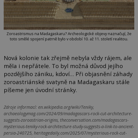
Zoroastrismus na Madagaskaru? Archeologické objevy naznačují, že
toto smělé spojení patrně bylo v období 10. až 11. století realitou.
Nová kolonie tak zřejmě nebyla vždy rájem, ale
měla i nepřátele. To byl možná důvod jejího
pozdějšího zániku, kdoví… Při objasnění záhady
zoroastriánské svatyně na Madagaskaru stále
píšeme jen úvodní stránky.
Zdroje informací:
en.wikipedia.org/wiki/Teniky,
archaeologymag.com/2024/09/madagascars-rock-cut-architecture-
suggests-zoroastrian-origins, theconversation.com/madagascars-
mysterious-teniky-rock-architecture-study-suggests-a-link-to-ancient-
persia-240725, heritagedaily.com/2025/07/mysterious-rock-cut-