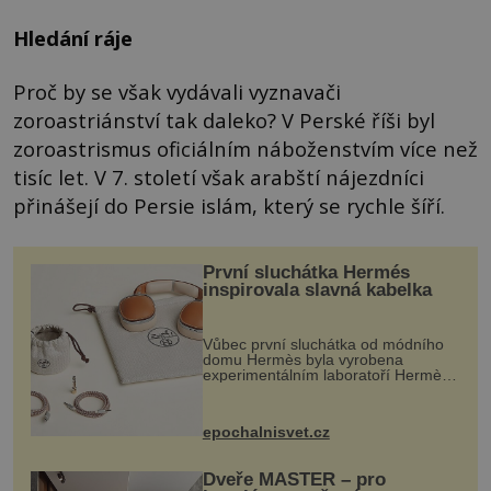
Hledání ráje
Proč by se však vydávali vyznavači
zoroastriánství tak daleko? V Perské říši byl
zoroastrismus oficiálním náboženstvím více než
tisíc let. V 7. století však arabští nájezdníci
přinášejí do Persie islám, který se rychle šíří.
První sluchátka Hermés
inspirovala slavná kabelka
Vůbec první sluchátka od módního
domu Hermès byla vyrobena
experimentálním laboratoří Hermès
Ateliers Horizons. Elegantní gadget
si vyžádal dva roky vývoje a chlubí
se ručně šitou hovězí kůží a
epochalnisvet.cz
kovový...
Dveře MASTER – pro