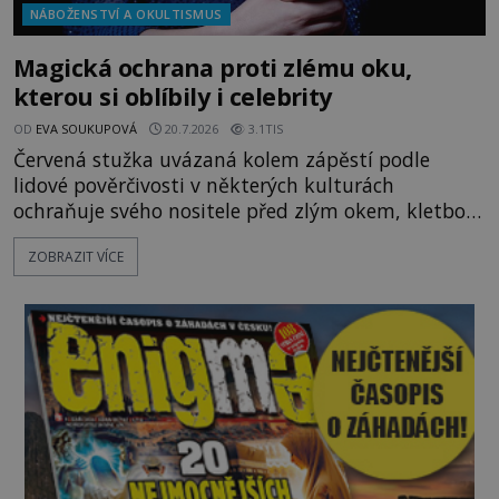
NÁBOŽENSTVÍ A OKULTISMUS
Magická ochrana proti zlému oku,
kterou si oblíbily i celebrity
OD
EVA SOUKUPOVÁ
20.7.2026
3.1TIS
Červená stužka uvázaná kolem zápěstí podle
lidové pověrčivosti v některých kulturách
ochraňuje svého nositele před zlým okem, kletbou,
která může přivodit neštěstí či nemoc. S tímto
ZOBRAZIT VÍCE
nenápadným symbolem magické ochrany lze
občas spatřit i různé celebrity včetně Madonny
nebo Leonarda DiCapria. Na Blízkém východě a v
židovských komunitách po celém světě, je