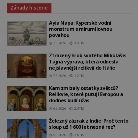
Záhady historie
Ayia Napa: Kyperské vodní
monstrum s mírumilovnou
povahou
7.8.2026
3.8TIS
Ztracený hrob svatého Mikuláše:
Tajná výprava, která odnesla
nejslavnější relikvii do Itálie
7.8.2026
1.2TIS
Kam zmizely ostatky světců?
Relikvie, které putují Evropou a
dodnes budí úžas
6.8.2026
2.4TIS
Železný zázrak z Indie: Proč tento
sloup už 1 600 let nezná rez?
5.8.2026
2.6TIS