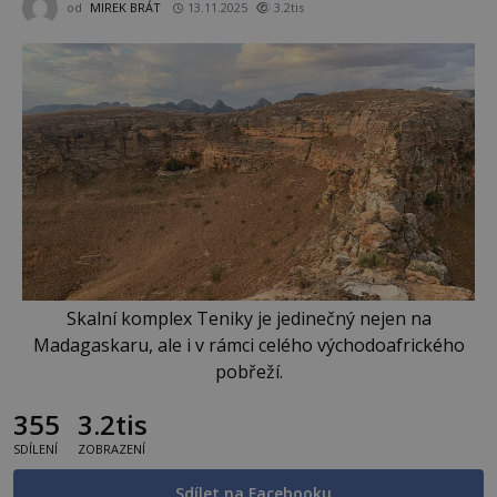
od
MIREK BRÁT
13.11.2025
3.2tis
Skalní komplex Teniky je jedinečný nejen na
Madagaskaru, ale i v rámci celého východoafrického
pobřeží.
355
3.2tis
SDÍLENÍ
ZOBRAZENÍ
Sdílet na Facebooku