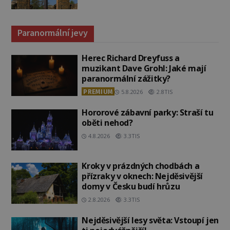
Paranormální jevy
Herec Richard Dreyfuss a
muzikant Dave Grohl: Jaké mají
paranormální zážitky?
PREMIUM
5.8.2026
2.8TIS
Hororové zábavní parky: Straší tu
oběti nehod?
4.8.2026
3.3TIS
Kroky v prázdných chodbách a
přízraky v oknech: Nejděsivější
domy v Česku budí hrůzu
2.8.2026
3.3TIS
Nejděsivější lesy světa: Vstoupí jen