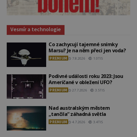
Vesmír a technologie
Co zachycují tajemné snímky
Marsu? Je na něm přeci jen voda?
PREMIUM
7.8.2026
1.0TIS
Podivné události roku 2023: Jsou
Američané v obležení UFO?
PREMIUM
27.7.2026
3.5TIS
Nad australským městem
„tančila“ záhadná světla
PREMIUM
4.7.2026
3.4TIS