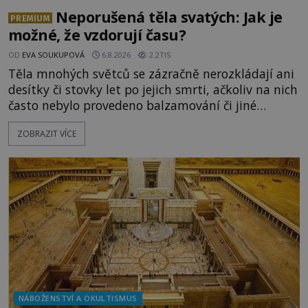
Neporušená těla svatých: Jak je
PREMIUM
možné, že vzdorují času?
OD
EVA SOUKUPOVÁ
6.8.2026
2.2TIS
Těla mnohých světců se zázračně nerozkládají ani
desítky či stovky let po jejich smrti, ačkoliv na nich
často nebylo provedeno balzamování či jiné
pokusy o konzervaci. Neporušené ostatky bývají
ZOBRAZIT VÍCE
považovány za důkaz svatosti zemřelých. Jaké
tajemné síly těla významných náboženských
osobností ochraňují? Na hřbitově u kláštera
Milosrdných
NÁBOŽENSTVÍ A OKULTISMUS