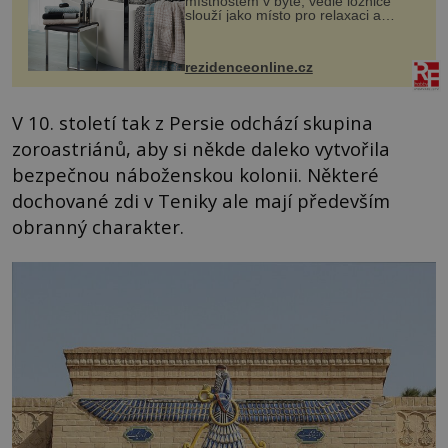
místnostem v bytě, vedle ložnice
slouží jako místo pro relaxaci a
odpočinek. Koupelnový textil –
ručníky, osušky a koberečky –
mohou jako mávnutím kouzelného
rezidenceonline.cz
proutku...
V 10. století tak z Persie odchází skupina
zoroastriánů, aby si někde daleko vytvořila
bezpečnou náboženskou kolonii. Některé
dochované zdi v Teniky ale mají především
obranný charakter.