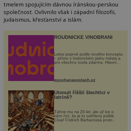
tmelem spojujícím dávnou íránskou-perskou
společnost. Ovlivnilo však i západní filozofii,
judaismus, křesťanství a islám.
ROUDNICKÉ VINOBRANÍ
Letos poprvé podle nového konceptu
– přímo v historickém jádru města a
pro všechny zcela zdarma. Hlavní
program se odehraje na Karlově a
Husově náměstí. Návštěvníci se
mohou těšit na víno, burčák, pes...
epochanacestach.cz
Utonuli říšští šlechtici v
latríně?
Táhne mu na 20 let, ale už lze o
něm říct, že je to ostřílený politik.
Císař Fridrich Barbarossa proto
posílá svého syna a dědice Jindřicha
VI. do Erfurtu, aby se stal