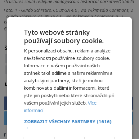
structures-could-redefine-madagascars-historical-narrative/155643
Foto: 1 - Guido Schreurs, CC BY-SA 4.0 , via Wikimedia Commons, 2
- Guido Schreurs, CC BY-SA 4.0 , via Wikimedia Commons, 3 - J
Darmesteter, Public domain, via Wikimedia Commons, 4 - Bernard
Gagnon, CC BY-SA 4.0 , via Wikimedia Commons
Tyto webové stránky
používají soubory cookie.
archeologie
kolonie
Štítky:
K personalizaci obsahu, reklam a analýze
návštěvnosti používáme soubory cookie.
náboženské rituály
nekropole
ostrov
Informace o vašem používání našich
svatyně
tajemné stavby
stránek také sdílíme s našimi reklamními a
analytickými partnery, kteří je mohou
Írán
Madagaskar
Lokalita:
kombinovat s dalšími informacemi, které
jste jim poskytli nebo které shromáždili při
vašem používání jejich služeb.
Více
Sdílet na Facebooku
informací
Sdílet na X
ZOBRAZIT VŠECHNY PARTNERY
(1616)
→
Předchozí článek