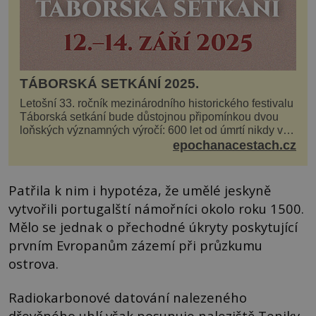
TÁBORSKÁ SETKÁNÍ 2025.
Letošní 33. ročník mezinárodního historického festivalu
Táborská setkání bude důstojnou připomínkou dvou
loňských významných výročí: 600 let od úmrtí nikdy v
poli neporaženého hejtmana Jana Žižky z Tr...
epochanacestach.cz
Patřila k nim i hypotéza, že umělé jeskyně
vytvořili portugalští námořníci okolo roku 1500.
Mělo se jednak o přechodné úkryty poskytující
prvním Evropanům zázemí při průzkumu
ostrova.
Radiokarbonové datování nalezeného
dřevěného uhlí však posunuje naleziště Teniky