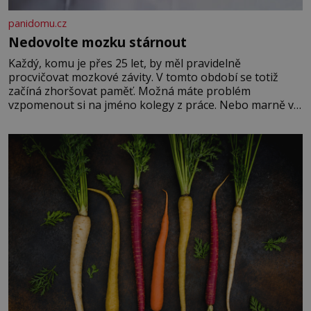
panidomu.cz
Nedovolte mozku stárnout
Každý, komu je přes 25 let, by měl pravidelně
procvičovat mozkové závity. V tomto období se totiž
začíná zhoršovat paměť. Možná máte problém
vzpomenout si na jméno kolegy z práce. Nebo marně v
paměti lovíte název knížky, kterou jste nedávno přečetli.
Je to opravdu tak, s věkem jako kdyby se paměť
rozhodla stávkovat. Cvičte