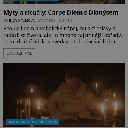
Mýty a rituály: Carpe Diem s Dionýsem
OD
INGRID TŮMOVÁ
27.7.2026
3.1TIS
Věnuje lidem alkoholický nápoj, bujaré oslavy a
radost ze života, ale i o mnoho tajemnější obřady,
které dráždí lidskou zvědavost do dnešních dní. Co
doopravdy představuje bůh, jemuž Římané říkají
ZOBRAZIT VÍCE
Bakchus? Mytologický příběh řeckého boha
Dionýsa není zrovna idylická pohádka. Bůh Zeus jej
zplodí se svou milenkou Semelou, což Diova žena
Héra nemůže nechat b
NÁBOŽENSTVÍ A OKULTISMUS