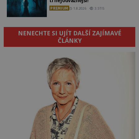
ti nejodvážnější!
PREMIUM
1.8.2026
3.5TIS
NENECHTE SI UJÍT DALŠÍ ZAJÍMAVÉ
ČLÁNKY