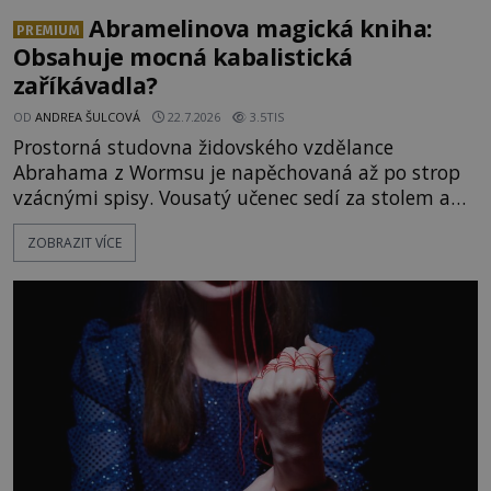
Abramelinova magická kniha:
PREMIUM
Obsahuje mocná kabalistická
zaříkávadla?
OD
ANDREA ŠULCOVÁ
22.7.2026
3.5TIS
Prostorná studovna židovského vzdělance
Abrahama z Wormsu je napěchovaná až po strop
vzácnými spisy. Vousatý učenec sedí za stolem a
před sebou má rozložený jeden z nejzáhadnějších
ZOBRAZIT VÍCE
magických textů. Jde o Abramelinův grimoár, který
sám sepsal. Skutečně do něj zaznamenal mocná
kouzla, jak si někteří myslí, nebo jde o pouhou
pověru? Už šest měsíců pobývá