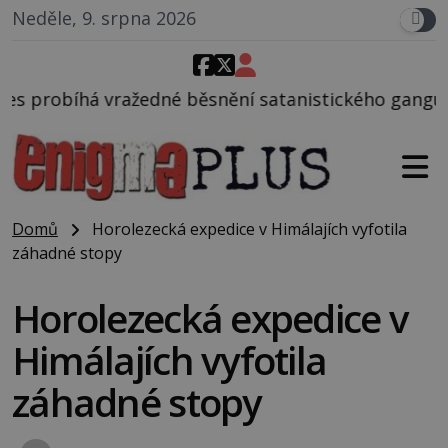
Neděle, 9. srpna 2026
ěsnění satanistického gangu vedeného Charlesem Ma
Domů
Horolezecká expedice v Himálajích vyfotila
záhadné stopy
Horolezecká expedice v
Himálajích vyfotila
záhadné stopy