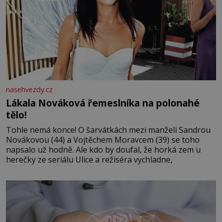
nasehvezdy.cz
Lákala Nováková řemeslníka na polonahé
tělo!
Tohle nemá konce! O šarvátkách mezi manželi Sandrou
Novákovou (44) a Vojtěchem Moravcem (39) se toho
napsalo už hodně. Ale kdo by doufal, že horká zem u
herečky ze seriálu Ulice a režiséra vychladne,