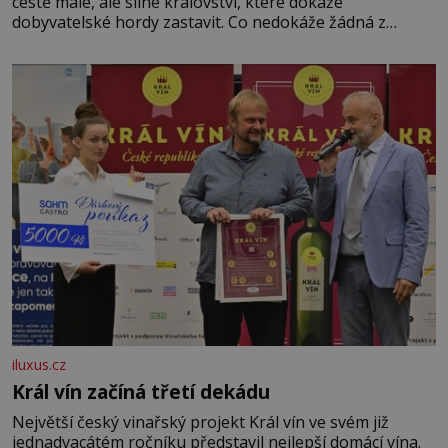
cestě malé, ale silné království, které dokáže
dobyvatelské hordy zastavit. Co nedokáže žádná z
asijských říší, co nedokážou Němci – to dokáže český
král. Nebo že by ne? Mongolové od roku 1223 postupují
podél Kaspického a Azovského moře,
iluxus.cz
Král vín začíná třetí dekádu
Největší český vinařský projekt Král vín ve svém již
jednadvacátém ročníku představil nejlepší domácí vína.