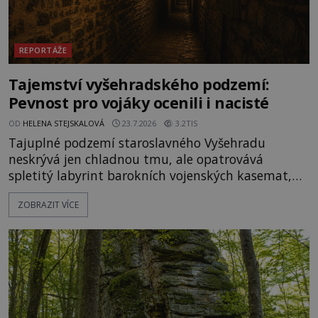
REPORTÁŽE
Tajemství vyšehradského podzemí:
Pevnost pro vojáky ocenili i nacisté
OD
HELENA STEJSKALOVÁ
23.7.2026
3.2TIS
Tajuplné podzemí staroslavného Vyšehradu
neskrývá jen chladnou tmu, ale opatrovává
spletitý labyrint barokních vojenských kasemat,
zapomenuté chrámy a vzácné národní poklady.
ZOBRAZIT VÍCE
Hluboko uvnitř mohutné skály nad řekou Vltavou
pulzuje skrytá historie, která se dodnes úspěšně
vyhýbá shonu moderní metropole. Místo, ke
kterému se vážou nejstarší české mýty, ve svých
temných útrobách střeží monumentální