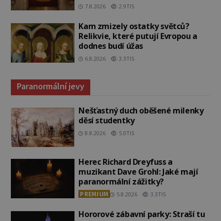
7.8.2026
2.9TIS
Kam zmizely ostatky světců?
Relikvie, které putují Evropou a
dodnes budí úžas
6.8.2026
3.3TIS
Paranormální jevy
Nešťastný duch oběšené milenky
děsí studentky
8.8.2026
5.0TIS
Herec Richard Dreyfuss a
muzikant Dave Grohl: Jaké mají
paranormální zážitky?
PREMIUM
5.8.2026
3.3TIS
Hororové zábavní parky: Straší tu