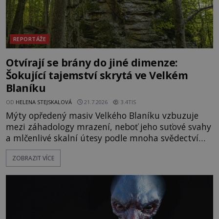
REPORTÁŽE
Otvírají se brány do jiné dimenze:
Šokující tajemství skrytá ve Velkém
Blaníku
OD
HELENA STEJSKALOVÁ
21.7.2026
3.4TIS
Mýty opředený masiv Velkého Blaníku vzbuzuje
mezi záhadology mrazení, neboť jeho suťové svahy
a mlčenlivé skalní útesy podle mnoha svědectví
fungují jako anomální zóny, kde selhává lidské
ZOBRAZIT VÍCE
vnímání času i prostoru. Geologické anomálie hory
nenechávají nikoho chladným a esoterici i
badatelé zde odkrývají indicie, které propojují
prastaré pohanské kulty, keltské svatyně a zprávy
o lidech, kteří v