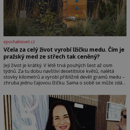
epochalnisvet.cz
Včela za celý život vyrobí lžičku medu. Čím je
pražský med ze střech tak ceněný?
Její život je krátký. V létě trvá pouhých šest až osm
týdnů. Za tu dobu navštíví desetitisíce květů, nalétá
stovky kilometrů a vyrobí přibližně devět gramů medu –
zhruba jednu čajovou lžičku. Sama o sobě se může zdát
bezvýznamná. Teprve když se spojí s dalšími desítkami
tisíc příslušnic svého včelstva, vznikne jeden z
nejdokonalejších organismů