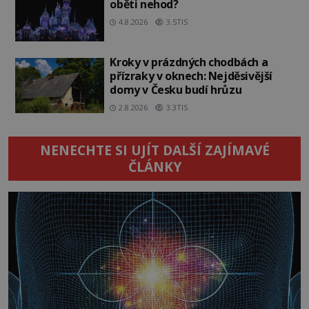
oběti nehod?
4.8.2026
3.5TIS
Kroky v prázdných chodbách a
přízraky v oknech: Nejděsivější
domy v Česku budí hrůzu
2.8.2026
3.3TIS
NENECHTE SI UJÍT DALŠÍ ZAJÍMAVÉ
ČLÁNKY