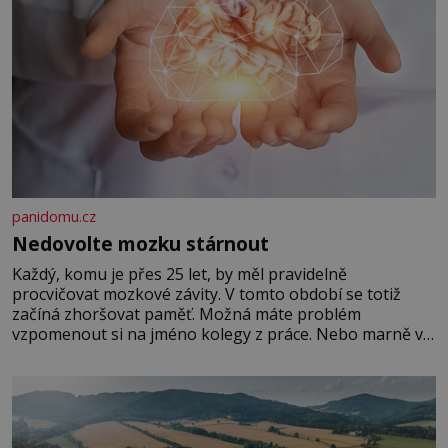
panidomu.cz
Nedovolte mozku stárnout
Každý, komu je přes 25 let, by měl pravidelně
procvičovat mozkové závity. V tomto období se totiž
začíná zhoršovat paměť. Možná máte problém
vzpomenout si na jméno kolegy z práce. Nebo marně v
paměti lovíte název knížky, kterou jste nedávno přečetli.
Je to opravdu tak, s věkem jako kdyby se paměť
rozhodla stávkovat. Cvičte