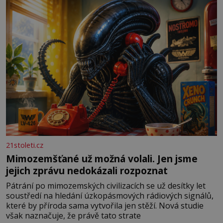
především klidně a útulně. Předškolní věk je
21stoleti.cz
Mimozemšťané už možná volali. Jen jsme
jejich zprávu nedokázali rozpoznat
Pátrání po mimozemských civilizacích se už desítky let
soustředí na hledání úzkopásmových rádiových signálů,
které by příroda sama vytvořila jen stěží. Nová studie
však naznačuje, že právě tato strate