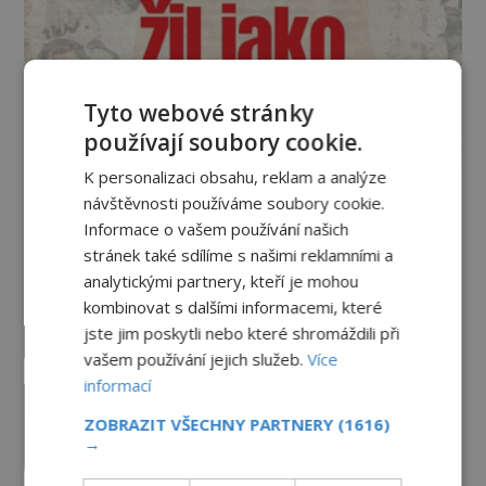
Tyto webové stránky
používají soubory cookie.
K personalizaci obsahu, reklam a analýze
návštěvnosti používáme soubory cookie.
Vesmír a technologie
Informace o vašem používání našich
stránek také sdílíme s našimi reklamními a
Co zachycují tajemné snímky
analytickými partnery, kteří je mohou
Marsu? Je na něm přeci jen voda?
kombinovat s dalšími informacemi, které
PREMIUM
7.8.2026
2.7TIS
jste jim poskytli nebo které shromáždili při
vašem používání jejich služeb.
Více
informací
Podivné události roku 2023: Jsou
Američané v obležení UFO?
ZOBRAZIT VŠECHNY PARTNERY
(1616)
PREMIUM
27.7.2026
3.5TIS
→