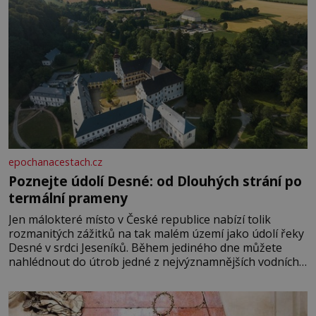
epochanacestach.cz
Poznejte údolí Desné: od Dlouhých strání po
termální prameny
Jen málokteré místo v České republice nabízí tolik
rozmanitých zážitků na tak malém území jako údolí řeky
Desné v srdci Jeseníků. Během jediného dne můžete
nahlédnout do útrob jedné z nejvýznamnějších vodních
elektráren v Evropě, vydat se na horské hřebeny, projet
se na koloběžce a den zakončit poznáváním památek ve
Velkých Losinách nebo v termálním