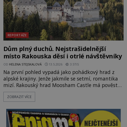
REPORTÁŽE
Dům plný duchů. Nejstrašidelnější
místo Rakouska děsí i otrlé návštěvníky
OD
HELENA STEJSKALOVÁ
13.5.2026
3.5TIS
Na první pohled vypadá jako pohádkový hrad z
alpské krajiny. Jenže jakmile se setmí, romantika
mizí. Rakouský hrad Moosham Castle má pověst
nejděsivějšího domu v celé zemi. Lidé tu údajně
ZOBRAZIT VÍCE
slyší kroky v prázdných chodbách, šeptání ze zdí i
nářek mrtvých. A záhadologové tvrdí, že zdejší
temná minulost mohla zanechat něco, co se
dodnes nepodařilo vysvětlit. Kamenný hrad stojí v
horách Salcburska u