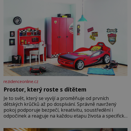
rezidenceonline.cz
Prostor, který roste s dítětem
Je to svět, který se vyvíjí a proměňuje od prvních
dětských krůčků až po dospívání. Správně navržený
pokoj podporuje bezpečí, kreativitu, soustředění i
odpočinek a reaguje na každou etapu života a specifické
potřeby dítěte. Pro nejmenší je klíčová jednoduchost,
měkkost a bezpečí, proto by pokoj miminka měl působit