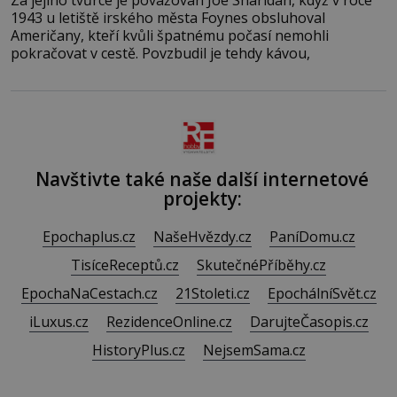
1943 u letiště irského města Foynes obsluhoval
Američany, kteří kvůli špatnému počasí nemohli
pokračovat v cestě. Povzbudil je tehdy kávou,
Navštivte také naše další internetové
projekty:
Epochaplus.cz
NašeHvězdy.cz
PaníDomu.cz
TisíceReceptů.cz
SkutečnéPříběhy.cz
EpochaNaCestach.cz
21Stoleti.cz
EpochálníSvět.cz
iLuxus.cz
RezidenceOnline.cz
DarujteČasopis.cz
HistoryPlus.cz
NejsemSama.cz