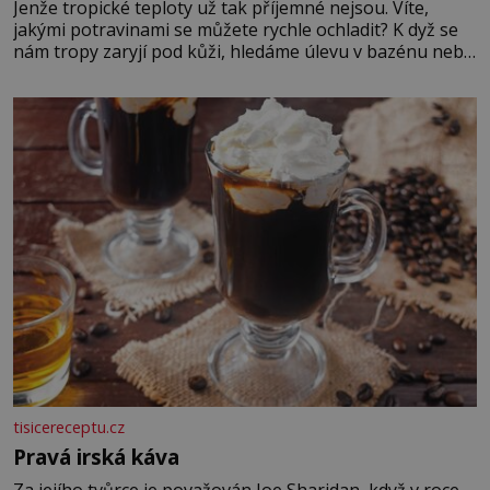
Jenže tropické teploty už tak příjemné nejsou. Víte,
jakými potravinami se můžete rychle ochladit? K dyž se
nám tropy zaryjí pod kůži, hledáme úlevu v bazénu nebo
pomocí klimatizace. Jenže ne vždycky můžeme být v jejich
blízkosti. Nemusíte však zoufat. Pokud budete mít
promyšlený jídelníček, žadné pařáky si na vás
tisicereceptu.cz
Pravá irská káva
Za jejího tvůrce je považován Joe Sharidan, když v roce