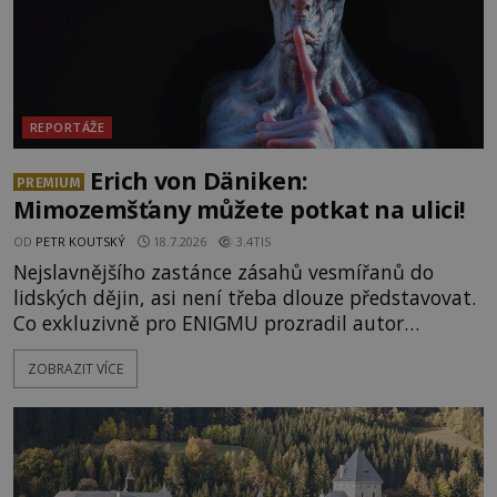
REPORTÁŽE
Erich von Däniken:
PREMIUM
Mimozemšťany můžete potkat na ulici!
OD
PETR KOUTSKÝ
18.7.2026
3.4TIS
Nejslavnějšího zastánce zásahů vesmířanů do
lidských dějin, asi není třeba dlouze představovat.
Co exkluzivně pro ENIGMU prozradil autor
Vzpomínek na budoucnost, švýcarský badatel
ZOBRAZIT VÍCE
Erich von Däniken? Orbitální stanice Viking 1
přelétá na oběžné dráze nad rudou planetou. Když
je umělá družice od povrchu Marsu vzdálena asi
1873 kilometrů, nachá