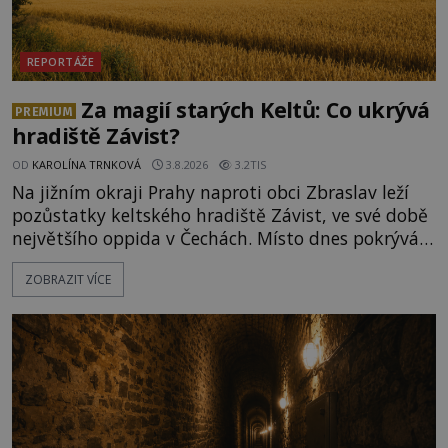
REPORTÁŽE
Za magií starých Keltů: Co ukrývá
PREMIUM
hradiště Závist?
OD
KAROLÍNA TRNKOVÁ
3.8.2026
3.2TIS
Na jižním okraji Prahy naproti obci Zbraslav leží
pozůstatky keltského hradiště Závist, ve své době
největšího oppida v Čechách. Místo dnes pokrývá
les, zbytky po kdysi monumentálním hradišti jsou
ZOBRAZIT VÍCE
ale v terénu patrné stále. Co dalšího tu po Keltech
zůstalo? Prozkoumejte to spolu s ENIGMOU! Na
vrch Hr