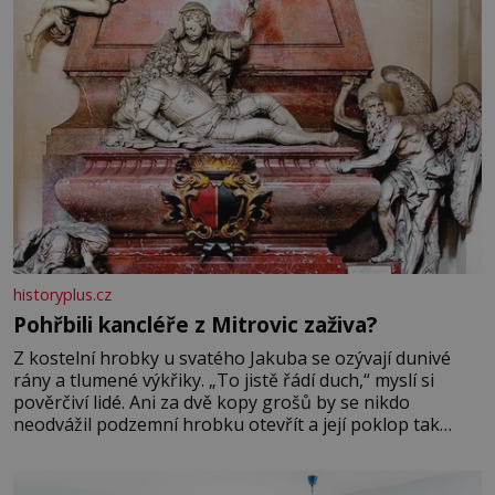
historyplus.cz
Pohřbili kancléře z Mitrovic zaživa?
Z kostelní hrobky u svatého Jakuba se ozývají dunivé
rány a tlumené výkřiky. „To jistě řádí duch,“ myslí si
pověrčiví lidé. Ani za dvě kopy grošů by se nikdo
neodvážil podzemní hrobku otevřít a její poklop tak
raději jen skrápí svěcenou vodou. Za několik dní divné
burácení skutečně ustane. Když o mnoho let později
hrobku