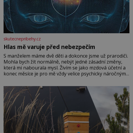
skutecnepribehy.cz
Hlas mě varuje před nebezpečím
S manželem máme dvě děti a dokonce jsme už prarodiči.
Mohla bych žít normálně, nebýt jedné zásadní změny,
která mi nabourala mysl. Živím se jako mzdová účetní a
konec měsíce je pro mě vždy velice psychicky náročným
obdobím. Od té chvíle, co máme vnoučata, mi dcera čím
dál častěji volá o pomoc, co se hlídání týče. Dalo by se