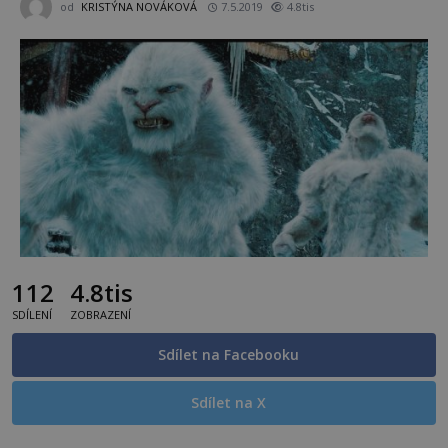
od
KRISTÝNA NOVÁKOVÁ
7.5.2019
4.8tis
112
4.8tis
SDÍLENÍ
ZOBRAZENÍ
Sdílet na Facebooku
Sdílet na X