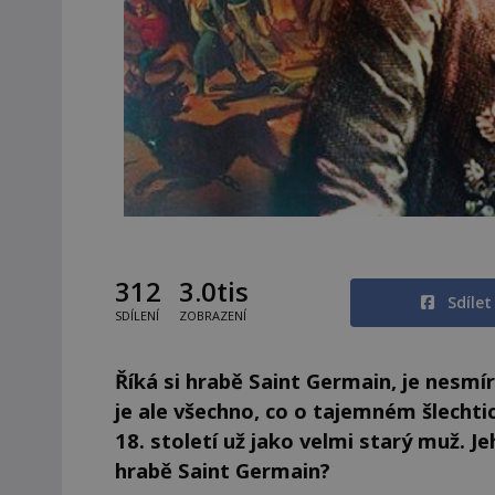
312
3.0tis
Sdíle
SDÍLENÍ
ZOBRAZENÍ
Říká si hrabě Saint Germain, je nesmí
je ale všechno, co o tajemném šlechtic
18. století už jako velmi starý muž. 
hrabě Saint Germain?