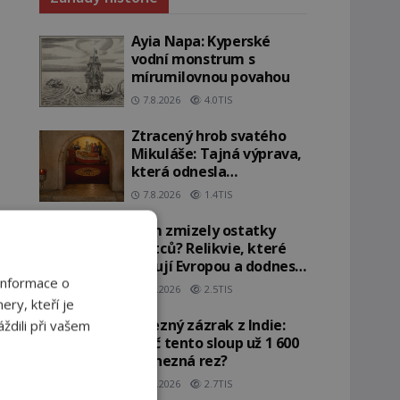
Ayia Napa: Kyperské
vodní monstrum s
mírumilovnou povahou
7.8.2026
4.0TIS
Ztracený hrob svatého
Mikuláše: Tajná výprava,
která odnesla
nejslavnější relikvii do
7.8.2026
1.4TIS
Itálie
Kam zmizely ostatky
světců? Relikvie, které
putují Evropou a dodnes
Informace o
budí úžas
6.8.2026
2.5TIS
ery, kteří je
Železný zázrak z Indie:
ždili při vašem
Proč tento sloup už 1 600
let nezná rez?
5.8.2026
2.7TIS