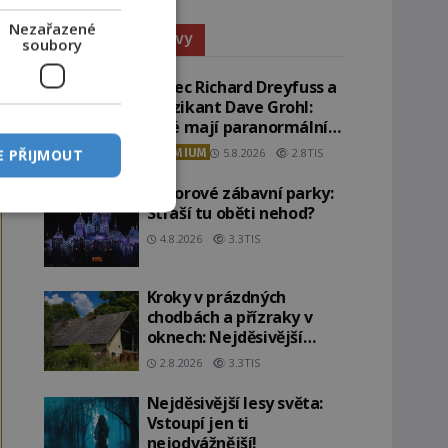
Nezařazené
Paranormální jevy
soubory
Herec Richard Dreyfuss a
muzikant Dave Grohl:
Jaké mají paranormální
zážitky?
PREMIUM
5.8.2026
2.8TIS
E PŘIJMOUT
Hororové zábavní parky:
Straší tu oběti nehod?
4.8.2026
3.3TIS
Kroky v prázdných
chodbách a přízraky v
oknech: Nejděsivější
domy v Česku budí hrůzu
2.8.2026
3.3TIS
Nejděsivější lesy světa:
Vstoupí jen ti
nejodvážnější!