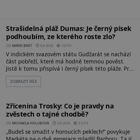
Strašidelná pláž Dumas: Je černý písek
podhoubím, ze kterého roste zlo?
OD
MIREK BRÁT
6.8.2026
5.0TIS
V indickém svazovém státu Gudžarát se nachází
část pobřeží, které má hodně temnou pověst.
Jistě k tomu přispívá i černý písek této pláže. Proč
má pláž takové netypické zbarvení? Nakolik jsou
ZOBRAZIT VÍCE
pravdivé historky, že zde došlo k
nevysvětlitelným zmizením turistů? Ti, kteří se
nebojí, nás mohou následovat. Vstupujeme na
pláž Dumas ve městě Surat. Gu
Zřícenina Trosky: Co je pravdy na
zvěstech o tajné chodbě?
OD
MICHAELA HOLUBOVÁ
5.8.2026
3.0TIS
„Budeš se smažit v horoucích peklech!“ povykuje
Markéta na o dvě generace mladší Barboru. Ta jí