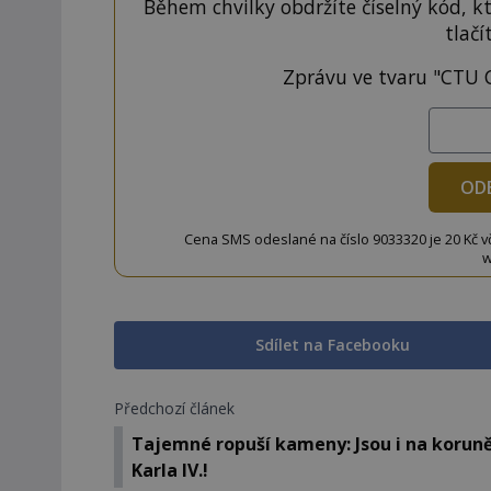
Během chvilky obdržíte číselný kód, k
tlačí
Zprávu ve tvaru "CTU 
OD
Cena SMS odeslané na číslo 9033320 je 20 Kč vč. 
w
Sdílet na Facebooku
Předchozí článek
Tajemné ropuší kameny: Jsou i na korun
Karla IV.!