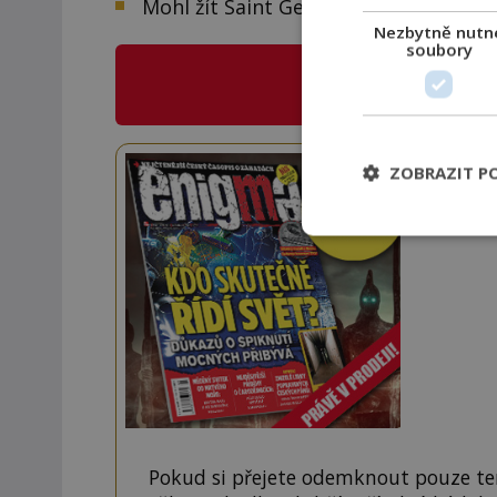
Mohl žít Saint Germain více než 200 l
Nezbytně nutn
soubory
CO NABÍZÍ
E
Staňte
ZOBRAZIT P
Navíc
Pokud si přejete odemknout pouze ten