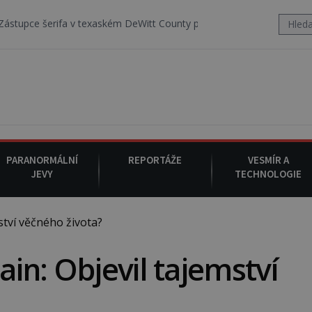
v texaském DeWitt County pořizuje video, na kterém před jeho vozem
PARANORMÁLNÍ
REPORTÁŽE
VESMÍR A
JEVY
TECHNOLOGIE
tví věčného života?
in: Objevil tajemství