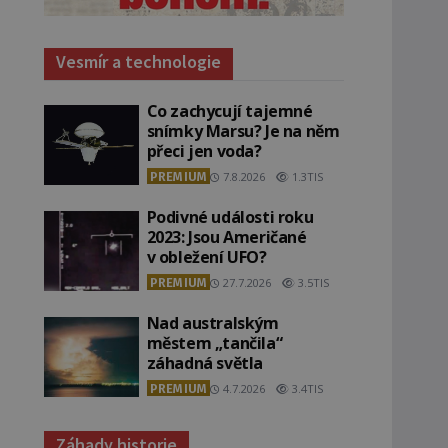
Vesmír a technologie
Co zachycují tajemné
snímky Marsu? Je na něm
přeci jen voda?
PREMIUM
7.8.2026
1.3TIS
Podivné události roku
2023: Jsou Američané
v obležení UFO?
PREMIUM
27.7.2026
3.5TIS
Nad australským
městem „tančila“
záhadná světla
PREMIUM
4.7.2026
3.4TIS
Záhady historie