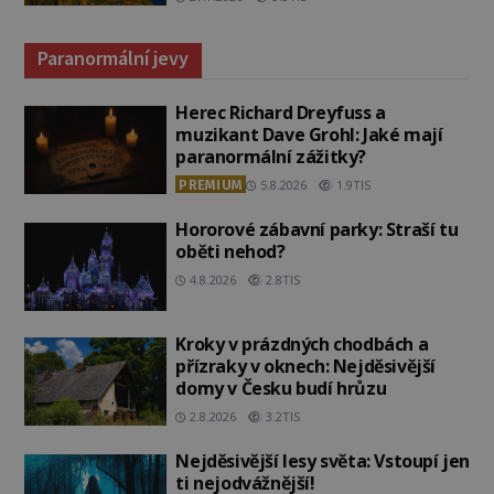
Paranormální jevy
Herec Richard Dreyfuss a
muzikant Dave Grohl: Jaké mají
paranormální zážitky?
PREMIUM
5.8.2026
1.9TIS
Hororové zábavní parky: Straší tu
oběti nehod?
4.8.2026
2.8TIS
Kroky v prázdných chodbách a
přízraky v oknech: Nejděsivější
domy v Česku budí hrůzu
2.8.2026
3.2TIS
Nejděsivější lesy světa: Vstoupí jen
ti nejodvážnější!