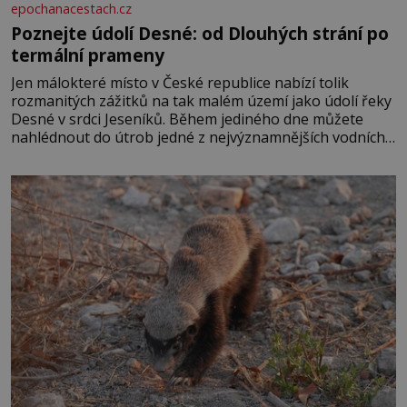
epochanacestach.cz
Poznejte údolí Desné: od Dlouhých strání po
termální prameny
Jen málokteré místo v České republice nabízí tolik
rozmanitých zážitků na tak malém území jako údolí řeky
Desné v srdci Jeseníků. Během jediného dne můžete
nahlédnout do útrob jedné z nejvýznamnějších vodních
elektráren v Evropě, vydat se na horské hřebeny, projet
se na koloběžce a den zakončit poznáváním památek ve
Velkých Losinách nebo v termálním