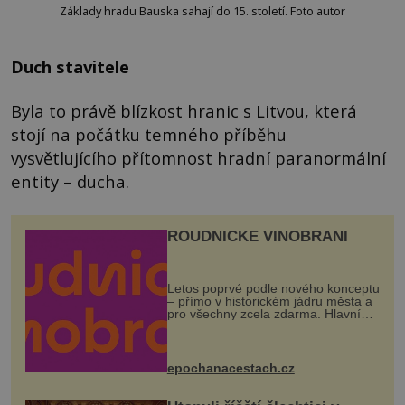
Základy hradu Bauska sahají do 15. století. Foto autor
Duch stavitele
Byla to právě blízkost hranic s Litvou, která
stojí na počátku temného příběhu
vysvětlujícího přítomnost hradní paranormální
entity – ducha.
ROUDNICKÉ VINOBRANÍ
Letos poprvé podle nového konceptu
– přímo v historickém jádru města a
pro všechny zcela zdarma. Hlavní
program se odehraje na Karlově a
Husově náměstí. Návštěvníci se
mohou těšit na víno, burčák, pes...
epochanacestach.cz