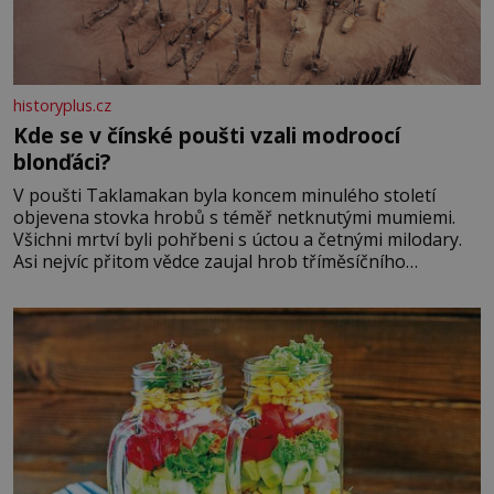
historyplus.cz
Kde se v čínské poušti vzali modroocí
blonďáci?
V poušti Taklamakan byla koncem minulého století
objevena stovka hrobů s téměř netknutými mumiemi.
Všichni mrtví byli pohřbeni s úctou a četnými milodary.
Asi nejvíc přitom vědce zaujal hrob tříměsíčního
chlapečka s modrou filcovou čapkou, z níž se draly
blonďaté vlásky. Fakt, že jsou těla dávných lidí nesmírně
dobře zachovalá, přičítají odborníci zdejším klimatickým
podmínkám. Sucho, prosolené písky a extrémně