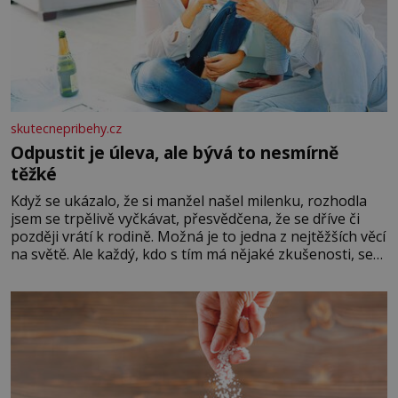
skutecnepribehy.cz
Odpustit je úleva, ale bývá to nesmírně
těžké
Když se ukázalo, že si manžel našel milenku, rozhodla
jsem se trpělivě vyčkávat, přesvědčena, že se dříve či
později vrátí k rodině. Možná je to jedna z nejtěžších věcí
na světě. Ale každý, kdo s tím má nějaké zkušenosti, se
zapřísahá, že pokud odpustíte, znatelně se vám uleví.
Když se ke mně doneslo, že si manžel pořídil milenku,