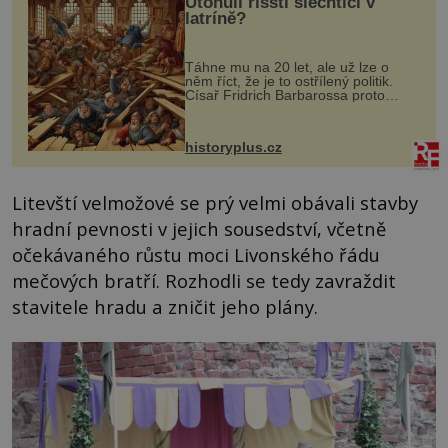
Utonuli říšští šlechtici v
latríně?
Táhne mu na 20 let, ale už lze o
něm říct, že je to ostřílený politik.
Císař Fridrich Barbarossa proto
posílá svého syna a dědice Jindřicha
VI. do Erfurtu, aby se stal
prostředníkem při řešení sporu m...
historyplus.cz
Litevští velmožové se prý velmi obávali stavby
hradní pevnosti v jejich sousedství, včetně
očekávaného růstu moci Livonského řádu
mečových bratří. Rozhodli se tedy zavraždit
stavitele hradu a zničit jeho plány.