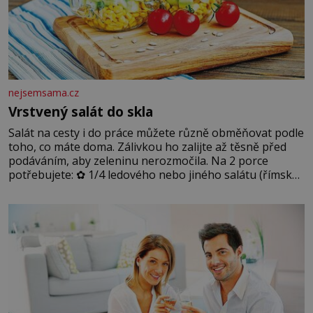
nejsemsama.cz
Vrstvený salát do skla
Salát na cesty i do práce můžete různě obměňovat podle
toho, co máte doma. Zálivkou ho zalijte až těsně před
podáváním, aby zeleninu nerozmočila. Na 2 porce
potřebujete: ✿ 1/4 ledového nebo jiného salátu (římský
salát, polníček…) ✿ 1 malá konzerva kukuřice ✿ ½
okurky ✿ 2 rajčata Zálivka: ✿ 4 lžíce olivového oleje ✿ 1
lžíci citronové šťávy ✿ ½ stroužku