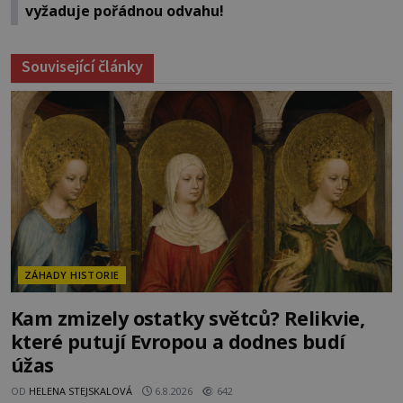
vyžaduje pořádnou odvahu!
Související články
ZÁHADY HISTORIE
Kam zmizely ostatky světců? Relikvie,
které putují Evropou a dodnes budí
úžas
OD
HELENA STEJSKALOVÁ
6.8.2026
642