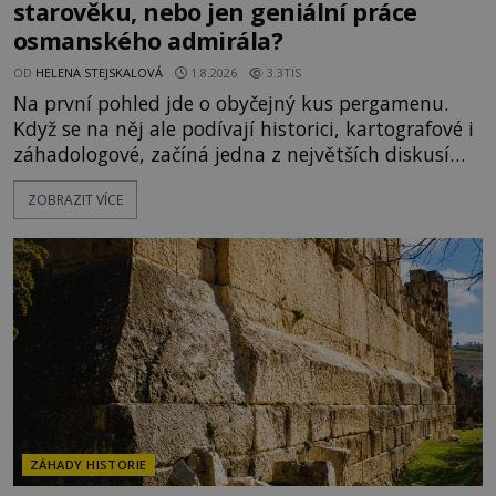
starověku, nebo jen geniální práce
osmanského admirála?
OD
HELENA STEJSKALOVÁ
1.8.2026
3.3TIS
Na první pohled jde o obyčejný kus pergamenu.
Když se na něj ale podívají historici, kartografové i
záhadologové, začíná jedna z největších diskusí
moderní historie. Osmanský admirál Piri Reis roku
ZOBRAZIT VÍCE
1513 kreslí mapu světa, která překvapuje
přesností pobřeží Afriky a Jižní Ameriky. Někteří v
ní vidí důkaz ztracené civilizace nebo dokonce
znalost Antarktidy dávno před jejím objevením.
Jiní tvrdí,
ZÁHADY HISTORIE