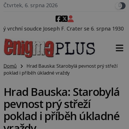
Čtvrtek, 6. srpna 2026
. Crater se 6. srpna 1930 navečeří ve své oblíbené re
Domů
Hrad Bauska: Starobylá pevnost prý střeží
poklad i příběh úkladné vraždy
Hrad Bauska: Starobylá
pevnost prý střeží
poklad i příběh úkladné
vraždy