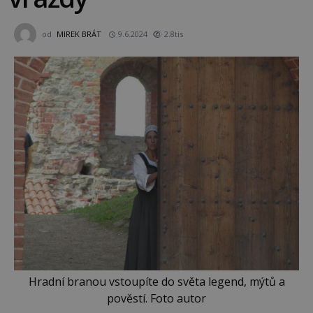
od
MIREK BRÁT
9.6.2024
2.8tis
Hradní branou vstoupíte do světa legend, mýtů a
pověstí. Foto autor