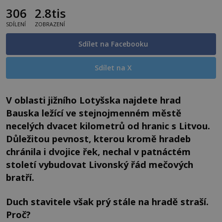
306
2.8tis
SDÍLENÍ
ZOBRAZENÍ
Sdílet na Facebooku
Sdílet na X
V oblasti jižního Lotyšska najdete hrad
Bauska ležící ve stejnojmenném městě
necelých dvacet kilometrů od hranic s Litvou.
Důležitou pevnost, kterou kromě hradeb
chránila i dvojice řek, nechal v patnáctém
století vybudovat Livonský řád mečových
bratří.
Duch stavitele však prý stále na hradě straší.
Proč?