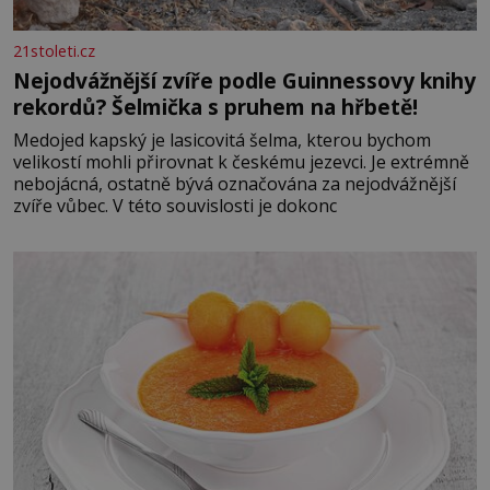
21stoleti.cz
Nejodvážnější zvíře podle Guinnessovy knihy
rekordů? Šelmička s pruhem na hřbetě!
Medojed kapský je lasicovitá šelma, kterou bychom
velikostí mohli přirovnat k českému jezevci. Je extrémně
nebojácná, ostatně bývá označována za nejodvážnější
zvíře vůbec. V této souvislosti je dokonc