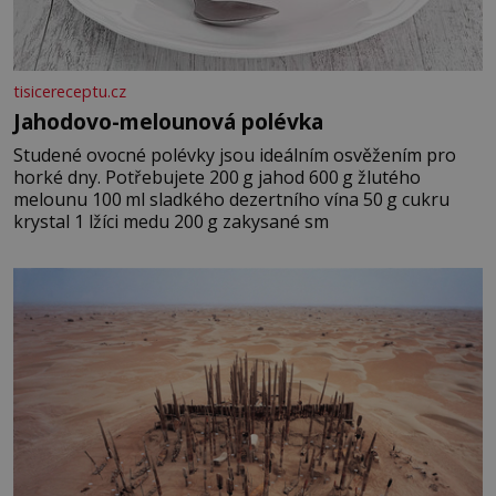
tisicereceptu.cz
Jahodovo-melounová polévka
Studené ovocné polévky jsou ideálním osvěžením pro
horké dny. Potřebujete 200 g jahod 600 g žlutého
melounu 100 ml sladkého dezertního vína 50 g cukru
krystal 1 lžíci medu 200 g zakysané sm