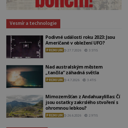
Vesmír a technologie
Podivné události roku 2023: Jsou
Američané v obležení UFO?
PREMIUM
27.7.2026
3.5TIS
Nad australským městem
„tančila“ záhadná světla
PREMIUM
4.7.2026
3.4TIS
Mimozemšťan z Andahuaylillas: Čí
jsou ostatky zakrslého stvoření s
ohromnou lebkou?
PREMIUM
26.6.2026
2.9TIS