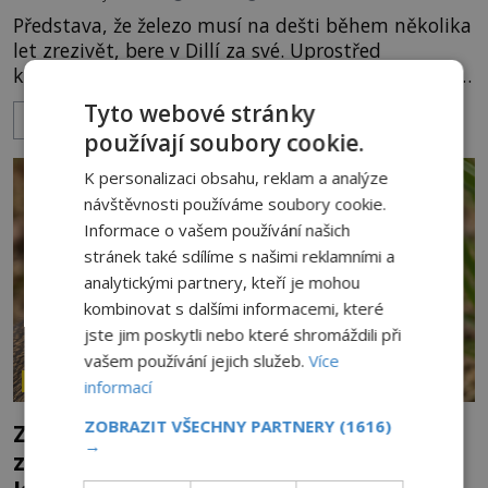
Představa, že železo musí na dešti během několika
let zrezivět, bere v Dillí za své. Uprostřed
komplexu Qutb stojí více než sedm metrů vysoký
železný sloup, který už přibližně 1 600 let odolává
Tyto webové stránky
ZOBRAZIT VÍCE
počasí s jen nepatrnými stopami koroze. Jeho
používají soubory cookie.
mimořádná trvanlivost dlouho živí legendy o
ztracených technologiích či tajemných
K personalizaci obsahu, reklam a analýze
materiálech. Moderní metalurgie však ukazuje, že
návštěvnosti používáme soubory cookie.
skutečné vysvětlení je ješt
Informace o vašem používání našich
stránek také sdílíme s našimi reklamními a
analytickými partnery, kteří je mohou
kombinovat s dalšími informacemi, které
jste jim poskytli nebo které shromáždili při
vašem používání jejich služeb.
Více
ZÁHADY HISTORIE
informací
ZOBRAZIT VŠECHNY PARTNERY
(1616)
Zrod legend o válečné lsti: Opravdu na
→
zmatení nepřítele vypouštěli vypasené