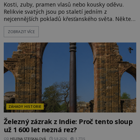
Kosti, zuby, pramen vlasů nebo kousky oděvu.
Relikvie svatých jsou po staletí jedním z
nejcennějších pokladů křesťanského světa. Některé
mají pečlivě doloženou historii, jiné provází
ZOBRAZIT VÍCE
záhady, krádeže i nečekané objevy. Jejich osudy
připomínají dobrodružné romány, přesto se opírají
o skutečné historické události. Ve středověké
Evropě mají relikvie mimořádnou hodnotu. Nejsou
jen předmětem úcty
ZÁHADY HISTORIE
Železný zázrak z Indie: Proč tento sloup
už 1 600 let nezná rez?
OD
HELENA STEJSKALOVÁ
5.8.2026
1.7TIS