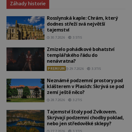
Záhady historie
Rosslynská kaple: Chrám, který
dodnes střeží svá největší
tajemství
30.7.2026
3.5TIS
Zmizelo pohádkové bohatství
templářského řádu do
nenávratna?
PREMIUM
29.7.2026
3.3TIS
Neznámé podzemní prostory pod
klášterem v Plasích: Skrývá se pod
zemí ještě něco?
28.7.2026
3.2TIS
Tajemství štoly pod Zvíkovem.
Skrývají podzemní chodby poklad,
nebo jen středověké sklepy?
27.7.2026
3.3TIS