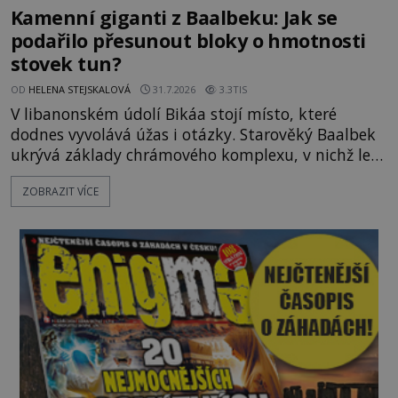
Kamenní giganti z Baalbeku: Jak se
podařilo přesunout bloky o hmotnosti
stovek tun?
OD
HELENA STEJSKALOVÁ
31.7.2026
3.3TIS
V libanonském údolí Bikáa stojí místo, které
dodnes vyvolává úžas i otázky. Starověký Baalbek
ukrývá základy chrámového komplexu, v nichž leží
kameny tak obrovské, že se zdá téměř nemožné je
ZOBRAZIT VÍCE
přesunout. Některé bloky váží kolem tisíce tun,
jeden z nedávno prozkoumaných kamenných
kolosů dokonce odhadem až 1650 tun. Jak lidé bez
moderních strojů dokázali takové giganty vytesat,
dopravit a přesně u