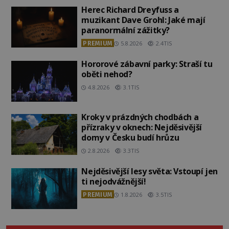
Herec Richard Dreyfuss a
muzikant Dave Grohl: Jaké mají
paranormální zážitky?
PREMIUM
5.8.2026
2.4TIS
Hororové zábavní parky: Straší tu
oběti nehod?
4.8.2026
3.1TIS
Kroky v prázdných chodbách a
přízraky v oknech: Nejděsivější
domy v Česku budí hrůzu
2.8.2026
3.3TIS
Nejděsivější lesy světa: Vstoupí jen
ti nejodvážnější!
PREMIUM
1.8.2026
3.5TIS