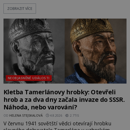
katolička, druhá přesvědčená kališnice. A každá z
ZOBRAZIT VÍCE
nich se usídlí na jedné z věží slavného hradu
Trosky. Šlechtic Ota IV. z Bergova (1399–1452) patří
mezi vůdce protihusitského boje. Za manželku má
skutečně jistou
NEOBJASNĚNÉ UDÁLOSTI
Kletba Tamerlánovy hrobky: Otevřeli
hrob a za dva dny začala invaze do SSSR.
Náhoda, nebo varování?
OD
HELENA STEJSKALOVÁ
4.8.2026
2.7TIS
V červnu 1941 sovětští vědci otevírají hrobku
slavného dobyvatele Tamerlána v uzbeckém