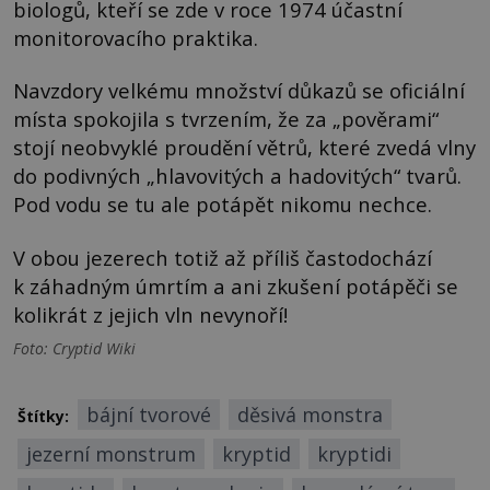
biologů, kteří se zde v roce 1974 účastní
monitorovacího praktika.
Navzdory velkému množství důkazů se oficiální
místa spokojila s tvrzením, že za „pověrami“
stojí neobvyklé proudění větrů, které zvedá vlny
do podivných „hlavovitých a hadovitých“ tvarů.
Pod vodu se tu ale potápět nikomu nechce.
V obou jezerech totiž až příliš častodochází
k záhadným úmrtím a ani zkušení potápěči se
kolikrát z jejich vln nevynoří!
Foto: Cryptid Wiki
bájní tvorové
děsivá monstra
Štítky:
jezerní monstrum
kryptid
kryptidi