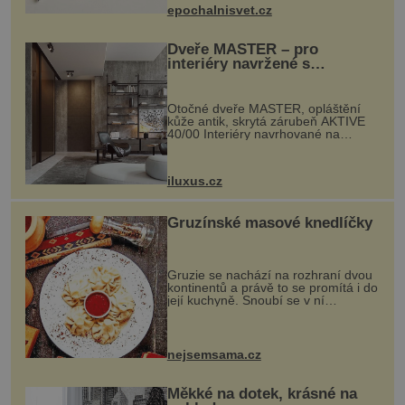
se ručně šitou hovězí kůží a
epochalnisvet.cz
kovový...
Dveře MASTER – pro
interiéry navržené s
rozumem i vášní!
Otočné dveře MASTER, opláštění
kůže antik, skrytá zárubeň AKTIVE
40/00 Interiéry navrhované na
zakázku často vyžadují atypické
rozměry nejen nábytku, ale i
otvorových prvků. Technické zázemí
iluxus.cz
dnes umož...
Gruzínské masové knedlíčky
Gruzie se nachází na rozhraní dvou
kontinentů a právě to se promítá i do
její kuchyně. Snoubí se v ní
evropské a asijské chutě a díky tomu
vznikají rozmanité a chuťově bohaté
pokrmy, které rozhodně st...
nejsemsama.cz
Měkké na dotek, krásné na