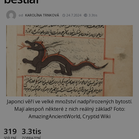
od
KAROLÍNA TRNKOVÁ
24.7.2024
3.3tis
Japonci věří ve velké množství nadpřirozených bytostí.
Mají alespoň některé z nich reálný základ? Foto:
AmazingAncientWorld, Cryptid Wiki
319
3.3tis
SDÍLENÍ
ZOBRAZENÍ