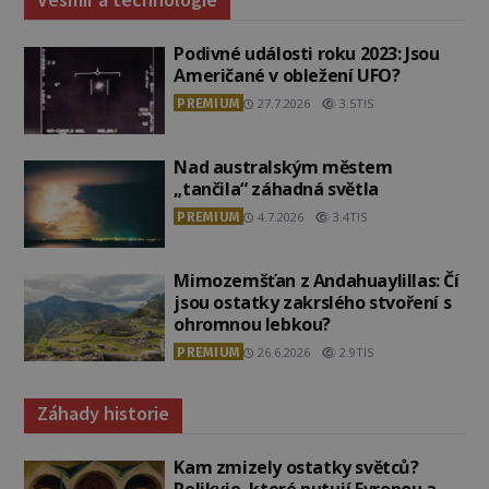
Podivné události roku 2023: Jsou
Američané v obležení UFO?
PREMIUM
27.7.2026
3.5TIS
Nad australským městem
„tančila“ záhadná světla
PREMIUM
4.7.2026
3.4TIS
Mimozemšťan z Andahuaylillas: Čí
jsou ostatky zakrslého stvoření s
ohromnou lebkou?
PREMIUM
26.6.2026
2.9TIS
Záhady historie
Kam zmizely ostatky světců?
Relikvie, které putují Evropou a