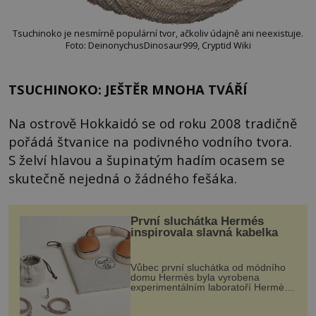
Tsuchinoko je nesmírně populární tvor, ačkoliv údajně ani neexistuje.
Foto: DeinonychusDinosaur999, Cryptid Wiki
TSUCHINOKO: JEŠTĚR MNOHA TVÁŘÍ
Na ostrově Hokkaidó se od roku 2008 tradičně
pořádá štvanice na podivného vodního tvora.
S želví hlavou a šupinatým hadím ocasem se
skutečně nejedná o žádného fešáka.
První sluchátka Hermés
inspirovala slavná kabelka
Vůbec první sluchátka od módního
domu Hermès byla vyrobena
experimentálním laboratoří Hermès
Ateliers Horizons. Elegantní gadget
si vyžádal dva roky vývoje a chlubí