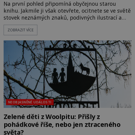
Na první pohled připomíná obyčejnou starou
knihu. Jakmile ji však otevřete, ocitnete se ve světě
stovek neznámých znaků, podivných ilustrací a
textu, který už téměř dvě století vzdoruje všem
ZOBRAZIT VÍCE
pokusům o rozluštění. Rohoncský kodex patří mezi
největší záhady evropských dějin a dodnes nikdo s
jistotou neví, kdo jej napsal, kdy vznikl ani co
vlastně vypráví. Rohoncský kodex se poprvé
objevuje v roce
NEOBJASNĚNÉ UDÁLOSTI
Zelené děti z Woolpitu: Přišly z
pohádkové říše, nebo jen ztraceného
světa?