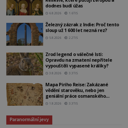
dodnes budí úžas
6.8.2026
1.6TIS
Železný zázrak z Indie: Proč tento
sloup už 1 600 let nezná rez?
5.8.2026
2.2TIS
Zrod legend o válečné lsti:
Opravdu na zmatení nepřítele
vypouštěli vypasené králíky?
3.8.2026
3.3TIS
Mapa Piriho Reise: Zakázané
vědění starověku, nebo jen
geniální práce osmanského
admirála?
1.8.2026
3.3TIS
Paranormální jevy