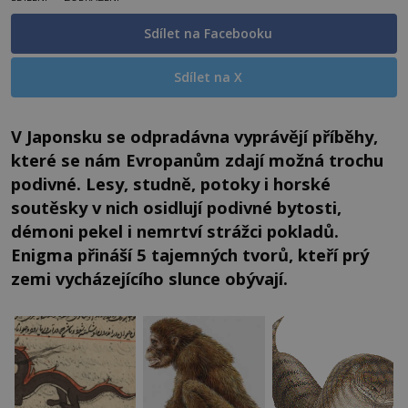
Sdílet na Facebooku
Sdílet na X
V Japonsku se odpradávna vyprávějí příběhy,
které se nám Evropanům zdají možná trochu
podivné. Lesy, studně, potoky i horské
soutěsky v nich osidlují podivné bytosti,
démoni pekel i nemrtví strážci pokladů.
Enigma přináší 5 tajemných tvorů, kteří prý
zemi vycházejícího slunce obývají.