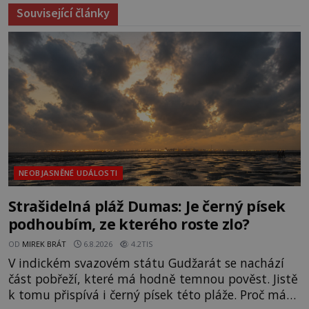
Související články
NEOBJASNĚNÉ UDÁLOSTI
Strašidelná pláž Dumas: Je černý písek
podhoubím, ze kterého roste zlo?
OD
MIREK BRÁT
6.8.2026
4.2TIS
V indickém svazovém státu Gudžarát se nachází
část pobřeží, které má hodně temnou pověst. Jistě
k tomu přispívá i černý písek této pláže. Proč má