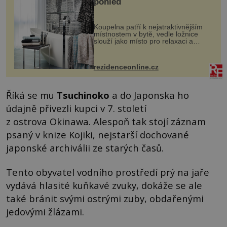
pohled
Koupelna patří k nejatraktivnějším
místnostem v bytě, vedle ložnice
slouží jako místo pro relaxaci a
odpočinek. Koupelnový textil –
ručníky, osušky a koberečky –
mohou jako mávnutím kouzelného
rezidenceonline.cz
proutku...
Říká se mu
Tsuchinoko
a do Japonska ho
údajně přivezli kupci v 7. století
z ostrova Okinawa. Alespoň tak stojí záznam
psaný v knize Kojiki, nejstarší dochované
japonské archiválii ze starých časů.
Tento obyvatel vodního prostředí prý na jaře
vydává hlasité kuňkavé zvuky, dokáže se ale
také bránit svými ostrými zuby, obdařenými
jedovými žlázami.