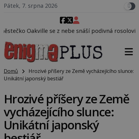
Pátek, 7. srpna 2026
lle se z nebe snáší podivná rosolovitá látka nezná
Domů
Hrozivé příšery ze Země vycházejícího slunce:
Unikátní japonský bestiář
Hrozivé příšery ze Země
vycházejícího slunce:
Unikátní japonský
bestiář