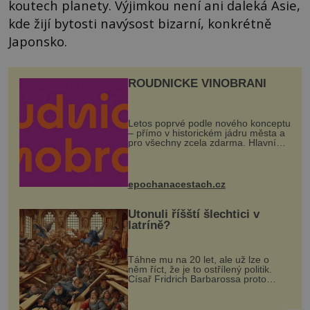
koutech planety. Výjimkou není ani daleká Asie,
kde žijí bytosti navýsost bizarní, konkrétně
Japonsko.
ROUDNICKÉ VINOBRANÍ
Letos poprvé podle nového konceptu
– přímo v historickém jádru města a
pro všechny zcela zdarma. Hlavní
program se odehraje na Karlově a
Husově náměstí. Návštěvníci se
mohou těšit na víno, burčák, pes...
epochanacestach.cz
Utonuli říšští šlechtici v
latríně?
Táhne mu na 20 let, ale už lze o
něm říct, že je to ostřílený politik.
Císař Fridrich Barbarossa proto
posílá svého syna a dědice Jindřicha
VI. do Erfurtu, aby se stal
prostředníkem při řešení sporu m...