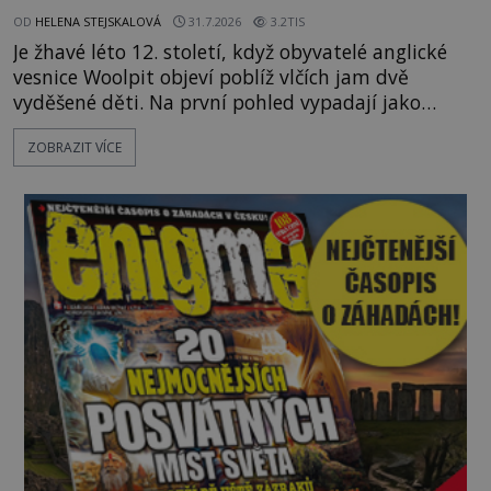
OD
HELENA STEJSKALOVÁ
31.7.2026
3.2TIS
Je žhavé léto 12. století, když obyvatelé anglické
vesnice Woolpit objeví poblíž vlčích jam dvě
vyděšené děti. Na první pohled vypadají jako
každé jiné, až na jednu děsivou výjimku. Jejich
ZOBRAZIT VÍCE
kůže má nazelenalý odstín, mluví
nesrozumitelnou řečí a odmítají jakékoli jídlo
kromě syrových bobů. Příběh se rychle stává
jednou z největších záhad středověké Anglie a ani
po téměř devíti stech letech není