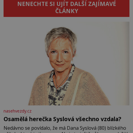
NENECHTE SI UJÍT DALŠÍ ZAJÍMAVÉ
ČLÁNKY
nasehvezdy.cz
Osamělá herečka Syslová všechno vzdala?
Nedávno se povídalo, že má Dana Syslová (80) blízkého