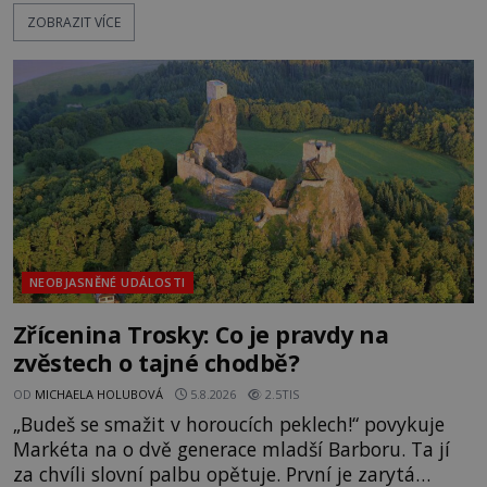
pláž takové netypické zbarvení? Nakolik jsou
ZOBRAZIT VÍCE
pravdivé historky, že zde došlo k nevysvětlitelným
zmizením turistů? Ti, kteří se nebojí, nás mohou
následovat. Vstupujeme na pláž Dumas ve městě
Surat. Gu
NEOBJASNĚNÉ UDÁLOSTI
Zřícenina Trosky: Co je pravdy na
zvěstech o tajné chodbě?
OD
MICHAELA HOLUBOVÁ
5.8.2026
2.5TIS
„Budeš se smažit v horoucích peklech!“ povykuje
Markéta na o dvě generace mladší Barboru. Ta jí
za chvíli slovní palbu opětuje. První je zarytá