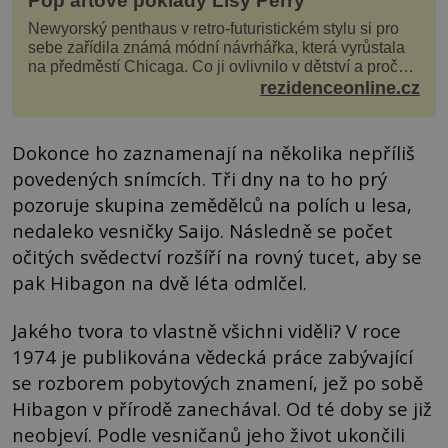
Pop artové poklady Lisy Perry
Newyorský penthaus v retro-futuristickém stylu si pro
sebe zařídila známá módní návrhářka, která vyrůstala
na předměstí Chicaga. Co ji ovlivnilo v dětství a proč
vypadá její domov právě takto? Interié...
rezidenceonline.cz
Dokonce ho zaznamenají na několika nepříliš
povedených snímcích. Tři dny na to ho prý
pozoruje skupina zemědělců na polích u lesa,
nedaleko vesničky Saijo. Následně se počet
očitých svědectví rozšíří na rovný tucet, aby se
pak Hibagon na dvě léta odmlčel.
Jakého tvora to vlastně všichni viděli? V roce
1974 je publikována vědecká práce zabývající
se rozborem pobytových znamení, jež po sobě
Hibagon v přírodě zanechával. Od té doby se již
neobjeví. Podle vesničanů jeho život ukončili