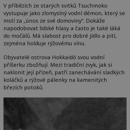
V příbězích ze starých svitků Tsuchinoko
vystupuje jako zlomyslný vodní démon, který se
mstí za „únos ze své domoviny“. Dokáže
napodobovat lidské hlasy a často je také láká
do močálů. Má slabost pro dobré jídlo a pití,
zejména holduje rýžovému vínu.
Obyvatelé ostrova Hokkaidó svou vodní
příšerku zbožňují. Mezi tradiční zvyk, jak si
naklonit její přízeň, patří zanechávání sladkých
koláčků a rýžové pálenky na kamenitých
březích potoků.