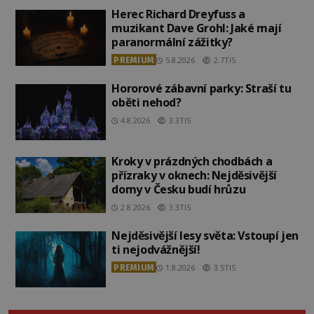
Herec Richard Dreyfuss a
muzikant Dave Grohl: Jaké mají
paranormální zážitky?
PREMIUM
5.8.2026
2.7TIS
Hororové zábavní parky: Straší tu
oběti nehod?
4.8.2026
3.3TIS
Kroky v prázdných chodbách a
přízraky v oknech: Nejděsivější
domy v Česku budí hrůzu
2.8.2026
3.3TIS
Nejděsivější lesy světa: Vstoupí jen
ti nejodvážnější!
PREMIUM
1.8.2026
3.5TIS