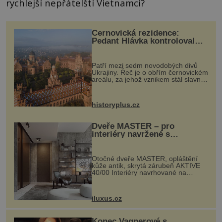
rychlejší nepřátelští Vietnamci?
Černovická rezidence:
Pedant Hlávka kontroloval
každou cihlu
Patří mezi sedm novodobých divů
Ukrajiny. Řeč je o obřím černovickém
areálu, za jehož vznikem stál slavný
český architekt Josef Hlávka. Ten si
na něm dal mimořádně záležet. Jeho
stavební plány by při ...
historyplus.cz
Dveře MASTER – pro
interiéry navržené s
rozumem i vášní!
Otočné dveře MASTER, opláštění
kůže antik, skrytá zárubeň AKTIVE
40/00 Interiéry navrhované na
zakázku často vyžadují atypické
rozměry nejen nábytku, ale i
otvorových prvků. Technické zázemí
iluxus.cz
dnes umož...
Konec Vagnerové s