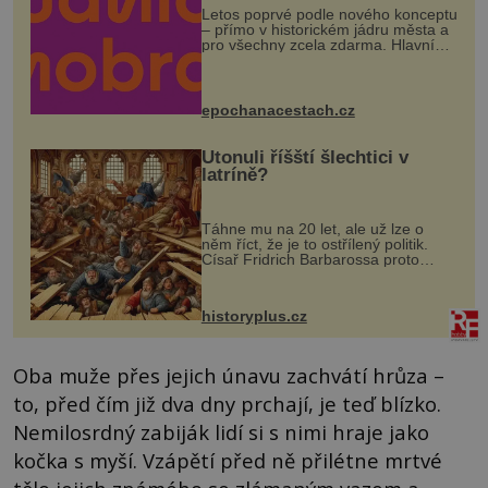
Letos poprvé podle nového konceptu
– přímo v historickém jádru města a
pro všechny zcela zdarma. Hlavní
program se odehraje na Karlově a
Husově náměstí. Návštěvníci se
mohou těšit na víno, burčák, pes...
epochanacestach.cz
Utonuli říšští šlechtici v
latríně?
Táhne mu na 20 let, ale už lze o
něm říct, že je to ostřílený politik.
Císař Fridrich Barbarossa proto
posílá svého syna a dědice Jindřicha
VI. do Erfurtu, aby se stal
prostředníkem při řešení sporu m...
historyplus.cz
Oba muže přes jejich únavu zachvátí hrůza –
to, před čím již dva dny prchají, je teď blízko.
Nemilosrdný zabiják lidí si s nimi hraje jako
kočka s myší. Vzápětí před ně přilétne mrtvé