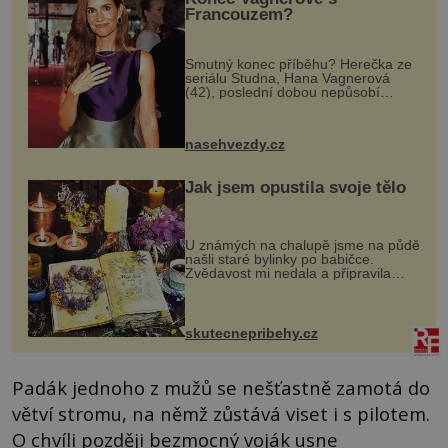
Francouzem?
Smutný konec příběhu? Herečka ze
seriálu Studna, Hana Vagnerová
(42), poslední dobou nepůsobí
nejšťastněji. Ačkoli časy její anorexie
jsou už dávno pryč a opět se pyšnila
ženskými křivkami, najednou s...
nasehvezdy.cz
Jak jsem opustila svoje tělo
U známých na chalupě jsme na půdě
našli staré bylinky po babičce.
Zvědavost mi nedala a připravila
jsem si z nich lektvar… Zimní pobyt
na chalupě se pro mě vlastní vinou
změnil v děsivý zážitek, na kt...
skutecnepribehy.cz
Padák jednoho z mužů se nešťastně zamotá do
větví stromu, na němž zůstává viset i s pilotem.
O chvíli později bezmocný voják usne