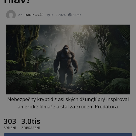
od
DAN KOVÁČ
9.12.2024
3.0tis
Nebezpečný kryptid z asijských džunglí prý inspiroval
americké filmaře a stál za zrodem Predátora.
303
3.0tis
SDÍLENÍ
ZOBRAZENÍ