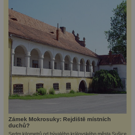
Zámek Mokrosuky: Rejdiště místních
duchů?
Sedm kilometrů od bývalého královského města Sušice