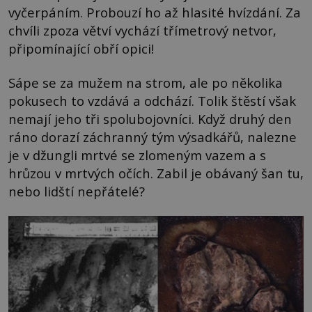
vyčerpáním. Probouzí ho až hlasité hvízdání. Za
chvíli zpoza větví vychází třímetrový netvor,
připomínající obří opici!
Sápe se za mužem na strom, ale po několika
pokusech to vzdává a odchází. Tolik štěstí však
nemají jeho tři spolubojovníci. Když druhý den
ráno dorazí záchranný tým výsadkářů, nalezne
je v džungli mrtvé se zlomeným vazem a s
hrůzou v mrtvých očích. Zabil je obávaný šan tu,
nebo lidští nepřátelé?