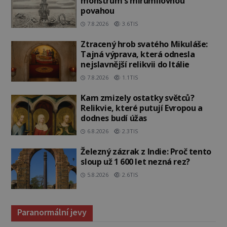
monstrum s mírumilovnou
povahou
7.8.2026
3.6TIS
Ztracený hrob svatého Mikuláše:
Tajná výprava, která odnesla
nejslavnější relikvii do Itálie
7.8.2026
1.1TIS
Kam zmizely ostatky světců?
Relikvie, které putují Evropou a
dodnes budí úžas
6.8.2026
2.3TIS
Železný zázrak z Indie: Proč tento
sloup už 1 600 let nezná rez?
5.8.2026
2.6TIS
Paranormální jevy