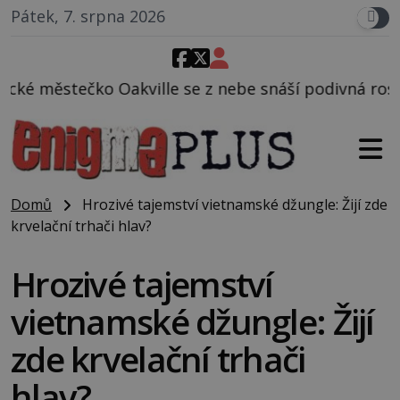
Pátek, 7. srpna 2026
lle se z nebe snáší podivná rosolovitá látka nezná
Domů
Hrozivé tajemství vietnamské džungle: Žijí zde
krvelační trhači hlav?
Hrozivé tajemství
vietnamské džungle: Žijí
zde krvelační trhači
hlav?