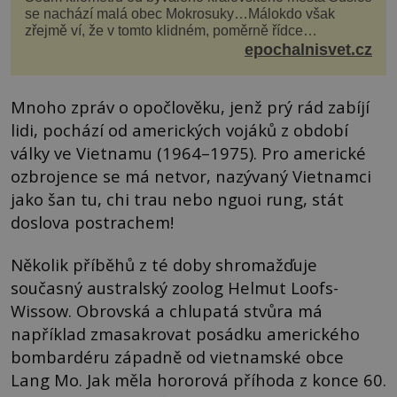
se nachází malá obec Mokrosuky…Málokdo však
zřejmě ví, že v tomto klidném, poměrně řídce
navštěvovaném koutu vesnické Šumavy se nachází
epochalnisvet.cz
několi...
Mnoho zpráv o opočlověku, jenž prý rád zabíjí
lidi, pochází od amerických vojáků z období
války ve Vietnamu (1964–1975). Pro americké
ozbrojence se má netvor, nazývaný Vietnamci
jako šan tu, chi trau nebo nguoi rung, stát
doslova postrachem!
Několik příběhů z té doby shromažďuje
současný australský zoolog Helmut Loofs-
Wissow. Obrovská a chlupatá stvůra má
například zmasakrovat posádku amerického
bombardéru západně od vietnamské obce
Lang Mo. Jak měla hororová příhoda z konce 60.