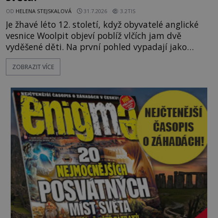
OD
HELENA STEJSKALOVÁ
31.7.2026
3.2TIS
Je žhavé léto 12. století, když obyvatelé anglické
vesnice Woolpit objeví poblíž vlčích jam dvě
vyděšené děti. Na první pohled vypadají jako
každé jiné, až na jednu děsivou výjimku. Jejich
ZOBRAZIT VÍCE
kůže má nazelenalý odstín, mluví
nesrozumitelnou řečí a odmítají jakékoli jídlo
kromě syrových bobů. Příběh se rychle stává
jednou z největších záhad středověké Anglie a ani
po téměř devíti stech letech není