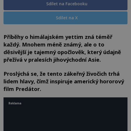
Sdílet na Facebooku
Sdílet na X
Příběhy o himálajském yettim zná téměř
každý. Mnohem méně známý, ale o to
děsivější je tajemný opočlověk, který údajně
přežívá v pralesích jihovýchodní Asie.
Proslýchá se, že tento zákeřný živočich trhá
lidem hlavy, čímž inspiruje americký hororový
film Predátor.
Reklama