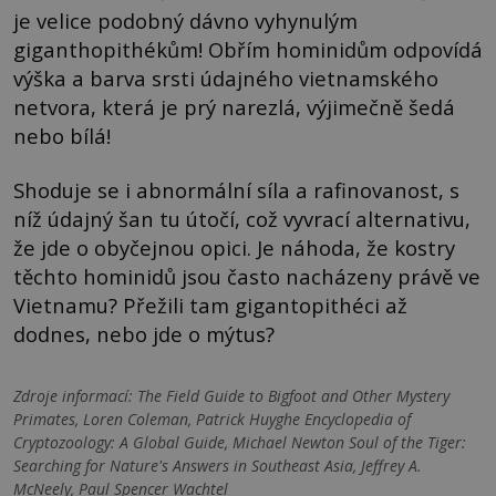
je velice podobný dávno vyhynulým
giganthopithékům! Obřím hominidům odpovídá
výška a barva srsti údajného vietnamského
netvora, která je prý narezlá, výjimečně šedá
nebo bílá!
Shoduje se i abnormální síla a rafinovanost, s
níž údajný šan tu útočí, což vyvrací alternativu,
že jde o obyčejnou opici. Je náhoda, že kostry
těchto hominidů jsou často nacházeny právě ve
Vietnamu? Přežili tam gigantopithéci až
dodnes, nebo jde o mýtus?
Zdroje informací:
The Field Guide to Bigfoot and Other Mystery
Primates, Loren Coleman, Patrick Huyghe Encyclopedia of
Cryptozoology: A Global Guide, Michael Newton Soul of the Tiger:
Searching for Nature's Answers in Southeast Asia, Jeffrey A.
McNeely, Paul Spencer Wachtel