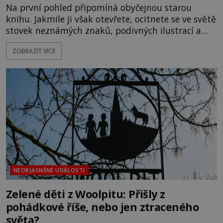
Na první pohled připomíná obyčejnou starou
knihu. Jakmile ji však otevřete, ocitnete se ve světě
stovek neznámých znaků, podivných ilustrací a
textu, který už téměř dvě století vzdoruje všem
ZOBRAZIT VÍCE
pokusům o rozluštění. Rohoncský kodex patří mezi
největší záhady evropských dějin a dodnes nikdo s
jistotou neví, kdo jej napsal, kdy vznikl ani co
vlastně vypráví. Rohoncský kodex se poprvé
objevuje v roce
NEOBJASNĚNÉ UDÁLOSTI
Zelené děti z Woolpitu: Přišly z
pohádkové říše, nebo jen ztraceného
světa?