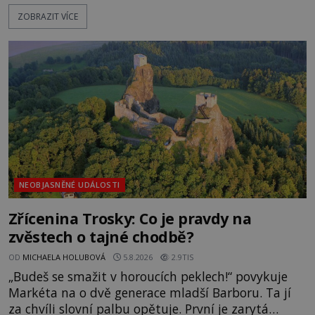
pláž takové netypické zbarvení? Nakolik jsou
ZOBRAZIT VÍCE
pravdivé historky, že zde došlo k nevysvětlitelným
zmizením turistů? Ti, kteří se nebojí, nás mohou
následovat. Vstupujeme na pláž Dumas ve městě
Surat. Gu
NEOBJASNĚNÉ UDÁLOSTI
Zřícenina Trosky: Co je pravdy na
zvěstech o tajné chodbě?
OD
MICHAELA HOLUBOVÁ
5.8.2026
2.9TIS
„Budeš se smažit v horoucích peklech!“ povykuje
Markéta na o dvě generace mladší Barboru. Ta jí
za chvíli slovní palbu opětuje. První je zarytá