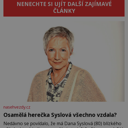
NENECHTE SI UJÍT DALŠÍ ZAJÍMAVÉ
ČLÁNKY
nasehvezdy.cz
Osamělá herečka Syslová všechno vzdala?
Nedávno se povídalo, že má Dana Syslová (80) blízkého