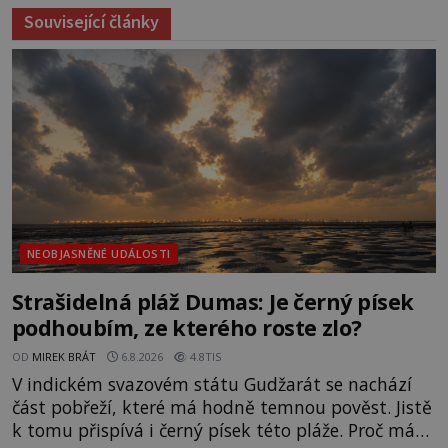
Související články
NEOBJASNĚNÉ UDÁLOSTI
Strašidelná pláž Dumas: Je černý písek
podhoubím, ze kterého roste zlo?
OD
MIREK BRÁT
6.8.2026
4.8TIS
V indickém svazovém státu Gudžarát se nachází
část pobřeží, které má hodně temnou pověst. Jistě
k tomu přispívá i černý písek této pláže. Proč má