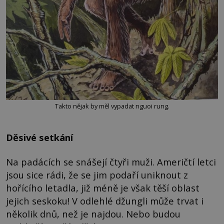
Takto nějak by měl vypadat nguoi rung.
Děsivé setkání
Na padácích se snášejí čtyři muži. Američtí letci
jsou sice rádi, že se jim podaří uniknout z
hořícího letadla, již méně je však těší oblast
jejich seskoku! V odlehlé džungli může trvat i
několik dnů, než je najdou. Nebo budou