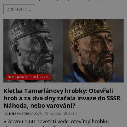
katolička, druhá přesvědčená kališnice. A každá z
ZOBRAZIT VÍCE
nich se usídlí na jedné z věží slavného hradu
Trosky. Šlechtic Ota IV. z Bergova (1399–1452) patří
mezi vůdce protihusitského boje. Za manželku má
skutečně jistou
NEOBJASNĚNÉ UDÁLOSTI
Kletba Tamerlánovy hrobky: Otevřeli
hrob a za dva dny začala invaze do SSSR.
Náhoda, nebo varování?
OD
HELENA STEJSKALOVÁ
4.8.2026
2.9TIS
V červnu 1941 sovětští vědci otevírají hrobku