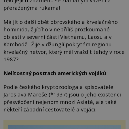
tělo jejich známého se zlámaným vazem a
přeraženýma rukama!
Má jít o další oběť obrovského a krvelačného
hominida, žijícího v nepříliš prozkoumané
oblasti v severní části Vietnamu, Laosu a v
Kambodži. Žije v džunglí pokrytém regionu
krvelačný netvor, který měl vraždit tehdy v roce
1987?
Nelítostný postrach amerických vojáků
Podle českého kryptozoologa a spisovatele
Jaroslava Mareše (*1937) jsou o jeho existenci
přesvědčeni nejenom mnozí Asiaté, ale také
někteří západní cestovatelé a vojáci.