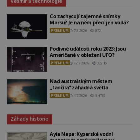
Vesmír a technologie
Co zachycují tajemné snímky
Marsu? Je na něm přeci jen voda?
PREMIUM
7.8.2026
872
Podivné události roku 2023: Jsou
Američané v obležení UFO?
PREMIUM
27.7.2026
3.5TIS
Nad australským městem
„tančila“ záhadná světla
PREMIUM
4.7.2026
3.4TIS
Záhady historie
Ayia Napa: Kyperské vodní