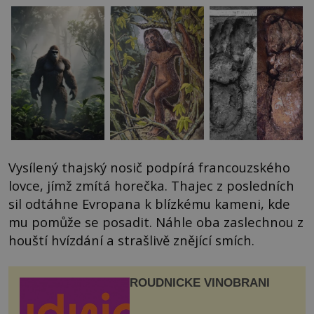
Vysílený thajský nosič podpírá francouzského
lovce, jímž zmítá horečka. Thajec z posledních
sil odtáhne Evropana k blízkému kameni, kde
mu pomůže se posadit. Náhle oba zaslechnou z
houští hvízdání a strašlivě znějící smích.
ROUDNICKÉ VINOBRANÍ