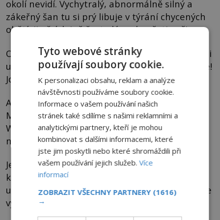
okolí nevidí. Vychytralý, abnormálně silný a
zákeřný šan tu si prý libuje v týrání chycených
obětí, jimž údajně často láme končetiny či vaz.
Tyto webové stránky
Občas prý odtrhne napadeným hlavu, kterou si
používají soubory cookie.
uchová jako trofej a ženy pro změnu znásilňuje!
Jde o smyšlené historky?
K personalizaci obsahu, reklam a analýze
návštěvnosti používáme soubory cookie.
Americký antropolog a spisovatel Jeffrey A.
Informace o vašem používání našich
McNeely s kolegou Paulem Spencerem
stránek také sdílíme s našimi reklamními a
Wachtelem (*1944) v knize Duše tygra uvádějí
analytickými partnery, kteří je mohou
kombinovat s dalšími informacemi, které
následující mrazivý příběh:
jste jim poskytli nebo které shromáždili při
vašem používání jejich služeb.
Více
Jeden z amerických důstojníků tvrdí, že během
informací
konfliktu ve Vietnamu právě krvelačný šan tu
utrhl hlavy dvěma jeho podřízeným! Mohl si vše
ZOBRAZIT VŠECHNY PARTNERY
(1616)
→
vymyslet?