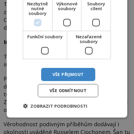
Téměř stejné vyprávění vyslechne od veteránů
Nezbytně
Výkonové
Soubory
nutné
soubory
cílení
z Vietnamu i uznávaný americký vědec Russell
soubory
Ciochon (*1948) z University of Iowa. Že by
ďábelský lovec hlav vskutku žil?
Funkční soubory
Nezařazené
Inspiroval scenáristy Predátora?
soubory
Této hypotéze nepřímo nasvědčují i další
indicie.
VŠE PŘIJMOUT
Podle Jaroslava Mareše a dalších badatelů se
děsivý opočlověk možná stává vzorem pro
VŠE ODMÍTNOUT
temné americké sci-fi Predátor z roku 1987.
Zaslechli jeho scenáristé Jim a John Thomasovi
ZOBRAZIT PODROBNOSTI
o zážitcích amerických vojáků ve Vietnamu?
Věrohodnost podivným příběhům dodávají i
okolnosti uváděné Russelem Ciochonem. Šan tu