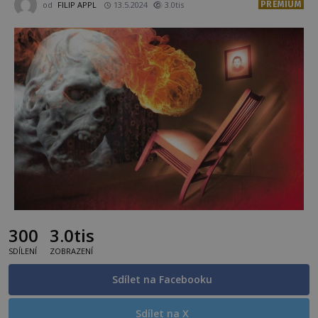
PREMIUM
od
FILIP APPL
13.5.2024
3.0tis
300
3.0tis
SDÍLENÍ
ZOBRAZENÍ
Sdílet na Facebooku
Sdílet na X