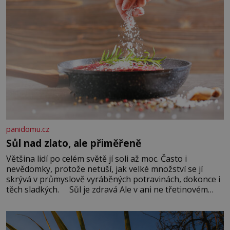
panidomu.cz
Sůl nad zlato, ale přiměřeně
Většina lidí po celém světě jí soli až moc. Často i
nevědomky, protože netuší, jak velké množství se jí
skrývá v průmyslově vyráběných potravinách, dokonce i
těch sladkých. Sůl je zdravá Ale v ani ne třetinovém
množství, než je pro většinu populace běžné. Její
základní složky– sodík a chlór – jsou zásadní pro
správné hospodaření