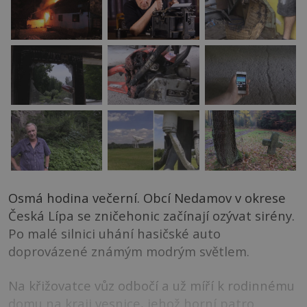
Osmá hodina večerní. Obcí Nedamov v okrese
Česká Lípa se zničehonic začínají ozývat sirény.
Po malé silnici uhání hasičské auto
doprovázené známým modrým světlem.
Na křižovatce vůz odbočí a už míří k rodinnému
domu na kraji vesnice, jehož horní patro