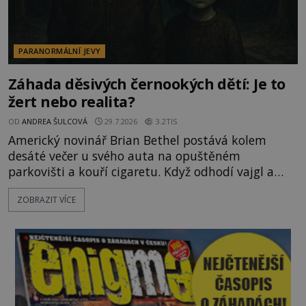
PARANORMÁLNÍ JEVY
Záhada děsivých černookých dětí: Je to
žert nebo realita?
OD
ANDREA ŠULCOVÁ
29.7.2026
3.2TIS
Americký novinář Brian Bethel postává kolem
desáté večer u svého auta na opuštěném
parkovišti a kouří cigaretu. Když odhodí vajgl a
chystá se nastoupit do auta, přijdou k němu dva
ZOBRAZIT VÍCE
mladí chlapci, kterým může být okolo 14 let.
„Pane, byl byste tak laskav a svezl nás domů? Je to
pouhých několik minut od tohoto parkoviště,“
zeptá se suverénně jeden z nich. P