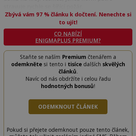
stravuje rychle se šířící požár.
Zbývá vám 97
%
článku k dočtení. Nenechte si
to ujít!
CO NABÍZÍ
ENIGMAPLUS PREMIUM?
Staňte se naším
Premium
čtenářem a
odemkněte
si tento i
tisíce
dalších
skvělých
článků
.
Navíc od nás obdržíte i celou řadu
hodnotných bonusů
!
ODEMKNOUT ČLÁNEK
Pokud si přejete odemknout pouze tento článek,