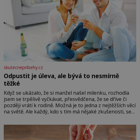
skutecnepribehy.cz
Odpustit je úleva, ale bývá to nesmírně
těžké
Když se ukázalo, že si manžel našel milenku, rozhodla
jsem se trpělivě vyčkávat, přesvědčena, že se dříve či
později vrátí k rodině. Možná je to jedna z nejtěžších věcí
na světě. Ale každý, kdo s tím má nějaké zkušenosti, se
zapřísahá, že pokud odpustíte, znatelně se vám uleví.
Když se ke mně doneslo, že si manžel pořídil milenku,