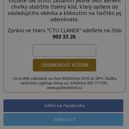
můžete tak učinit zasláním jediné SMS. Během
chvilky obdržíte číselný kód, který opíšete do
následujícího okénka a kliknutím na tlačítko jej
odemknete.
Zprávu ve tvaru "CTU CLANEK" odešlete na číslo
903 33 20
.
ODEMKNOUT KÓDEM
Cena SMS odeslané na číslo 9033320 je 20 Kč vč. DPH. Službu
technicky zajišťuje Airtoy a.s. Infolinka: 602 777 555,
www.platmobilem.cz
Sdílet na Facebooku
Sdílet na X