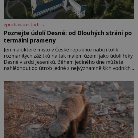
epochanacestach.cz
Poznejte údolí Desné: od Dlouhých strání po
termální prameny
Jen málokteré místo v České republice nabízí tolik
rozmanitých zážitků na tak malém území jako údolí řeky
Desné v srdci Jeseníků. Během jediného dne můžete
nahlédnout do útrob jedné z nejvýznamnějších vodních
elektráren v Evropě, vydat se na horské hřebeny, projet
se na koloběžce a den zakončit poznáváním památek ve
Velkých Losinách nebo v termálním