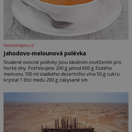
tisicereceptu.cz
Jahodovo-melounová polévka
Studené ovocné polévky jsou ideálním osvěžením pro
horké dny. Potřebujete 200 g jahod 600 g žlutého
melounu 100 ml sladkého dezertního vína 50 g cukru
krystal 1 lžíci medu 200 g zakysané sm