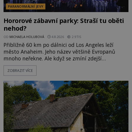
PARANORMÁLNÍ JEVY
Hororové zábavní parky: Straší tu oběti
nehod?
OD
MICHAELA HOLUBOVÁ
4.8.2026
2.9TIS
Přibližně 60 km po dálnici od Los Angeles leží
město Anaheim. Jeho název většině Evropanů
mnoho neřekne. Ale když se zmíní zdejší
Disneyland, je hned jasno. Zábavní park vyroste na
ZOBRAZIT VÍCE
poklidném místě bývalého sadu pomerančovníků.
Klid tu teď rozhodně nepanuje, park navštíví
kolem 17 000 000 zábavychtivých lidí ročně. A ač je
velká snaha to utajit, někteří z