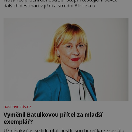
dalších destinací v jižní a střední Africe a u
nasehvezdy.cz
Vyměnil Batulkovou přítel za mladší
exemplář?
Už nějaký čas se lidé ptali, jestli jsou herečka ze seriálu