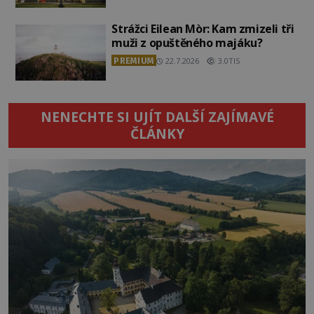
Strážci Eilean Mòr: Kam zmizeli tři
muži z opuštěného majáku?
PREMIUM
22.7.2026
3.0TIS
NENECHTE SI UJÍT DALŠÍ ZAJÍMAVÉ
ČLÁNKY