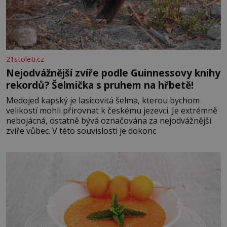
21stoleti.cz
Nejodvážnější zvíře podle Guinnessovy knihy
rekordů? Šelmička s pruhem na hřbetě!
Medojed kapský je lasicovitá šelma, kterou bychom
velikostí mohli přirovnat k českému jezevci. Je extrémně
nebojácná, ostatně bývá označována za nejodvážnější
zvíře vůbec. V této souvislosti je dokonc