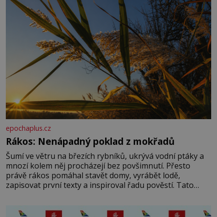
epochaplus.cz
Rákos: Nenápadný poklad z mokřadů
Šumí ve větru na březích rybníků, ukrývá vodní ptáky a
mnozí kolem něj procházejí bez povšimnutí. Přesto
právě rákos pomáhal stavět domy, vyrábět lodě,
zapisovat první texty a inspiroval řadu pověstí. Tato
skromná, ale užitečná rostlina provází člověka už tisíce
let. Většina lidí vnímá rákos jen jako obyčejnou kulisu
letního koupání. Stačí se však podívat