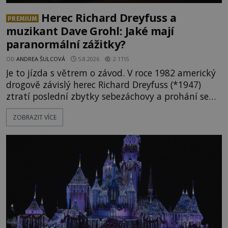
Herec Richard Dreyfuss a
PREMIUM
muzikant Dave Grohl: Jaké mají
paranormální zážitky?
OD
ANDREA ŠULCOVÁ
5.8.2026
2.1TIS
Je to jízda s větrem o závod. V roce 1982 americký
drogově závislý herec Richard Dreyfuss (*1947)
ztratí poslední zbytky sebezáchovy a prohání se
po silnicích ve svém mercedesu jako utržený ze
ZOBRAZIT VÍCE
řetězu. Vše vyvrcholí katastrofou, když to Dreyfuss
napálí v plné rychlosti do stromu! Policie ve vraku
následně nalezne schovaný kokain. Tímto
momentem se slavnému