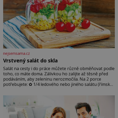
nejsemsama.cz
Vrstvený salát do skla
Salát na cesty i do práce můžete různě obměňovat podle
toho, co máte doma. Zálivkou ho zalijte až těsně před
podáváním, aby zeleninu nerozmočila. Na 2 porce
potřebujete: ✿ 1/4 ledového nebo jiného salátu (římský
salát, polníček…) ✿ 1 malá konzerva kukuřice ✿ ½
okurky ✿ 2 rajčata Zálivka: ✿ 4 lžíce olivového oleje ✿ 1
lžíci citronové šťávy ✿ ½ stroužku