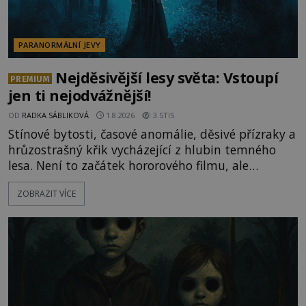
PARANORMÁLNÍ JEVY
Nejděsivější lesy světa: Vstoupí
PREMIUM
jen ti nejodvážnější!
OD
RADKA SÁBLIKOVÁ
1.8.2026
3.5TIS
Stínové bytosti, časové anomálie, děsivé přízraky a
hrůzostrašný křik vycházející z hlubin temného
lesa. Není to začátek hororového filmu, ale
události, které popisují návštěvníci lesů, které jsou
ZOBRAZIT VÍCE
označovány jako nejděsivější na světě. Lidé bydlící
v jejich blízkosti se jim i za bílého dne obloukem
vyhýbají! Už jste o těchto lesích slyšeli? A odvážili
byste se je navštívit? [gallery ids="17