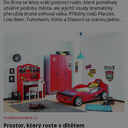
Do Brna se letos vrátí potomci rodin, které pomáhaly
utvářet podobu města, ale jejichž osudy dramaticky
přerušila druhá světová válka. Příběhy rodů Placzek,
Löw-Beer, Fuhrmann, Kohn a Stiassni se stanou jednou
z hlavních dramaturgických linií festivalu židovské
kultury ŠTETL FEST 2026. Některé návraty nejsou
jednoduché. Místa, která si člověk pamatuje z rodinných
vyprávění, už dávno
rezidenceonline.cz
Prostor, který roste s dítětem