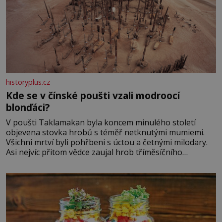
historyplus.cz
Kde se v čínské poušti vzali modroocí
blonďáci?
V poušti Taklamakan byla koncem minulého století
objevena stovka hrobů s téměř netknutými mumiemi.
Všichni mrtví byli pohřbeni s úctou a četnými milodary.
Asi nejvíc přitom vědce zaujal hrob tříměsíčního
chlapečka s modrou filcovou čapkou, z níž se draly
blonďaté vlásky. Fakt, že jsou těla dávných lidí nesmírně
dobře zachovalá, přičítají odborníci zdejším klimatickým
podmínkám. Sucho, prosolené písky a extrémně