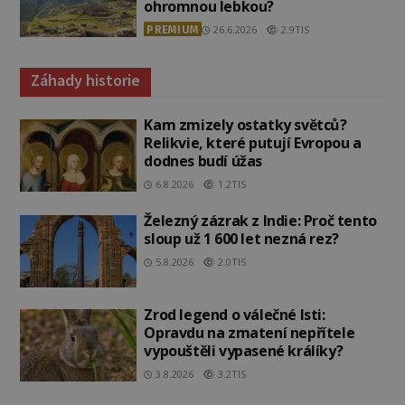
ohromnou lebkou?
PREMIUM
26.6.2026
2.9TIS
Záhady historie
Kam zmizely ostatky světců?
Relikvie, které putují Evropou a
dodnes budí úžas
6.8.2026
1.2TIS
Železný zázrak z Indie: Proč tento
sloup už 1 600 let nezná rez?
5.8.2026
2.0TIS
Zrod legend o válečné lsti:
Opravdu na zmatení nepřítele
vypouštěli vypasené králíky?
3.8.2026
3.2TIS