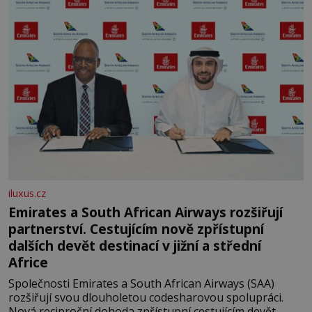
iluxus.cz
Emirates a South African Airways rozšiřují
partnerství. Cestujícím nově zpřístupní
dalších devět destinací v jižní a střední
Africe
Společnosti Emirates a South African Airways (SAA)
rozšiřují svou dlouholetou codesharovou spolupráci.
Nová reciproční dohoda zpřístupní cestujícím devět