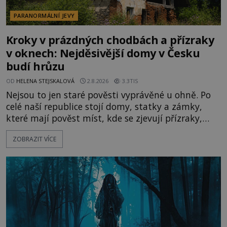
PARANORMÁLNÍ JEVY
Kroky v prázdných chodbách a přízraky
v oknech: Nejděsivější domy v Česku
budí hrůzu
OD
HELENA STEJSKALOVÁ
2.8.2026
3.3TIS
Nejsou to jen staré pověsti vyprávěné u ohně. Po
celé naší republice stojí domy, statky a zámky,
které mají pověst míst, kde se zjevují přízraky,
ozývají nevysvětlitelné zvuky nebo se dějí podivné
ZOBRAZIT VÍCE
jevy. Zatímco historici většinou hledají racionální
vysvětlení, záhadologové upozorňují, že některé
lokality vykazují nápadně podobná svědectví po
celé generace. A právě tato opakující se svědectví
ud