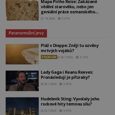
Mapa Piriho Reise: Zakázané
vědění starověku, nebo jen
geniální práce osmanského
admirála?
1.8.2026
3.3TIS
Paranormální jevy
Pláž v Dieppe: Znějí tu ozvěny
mrtvých vojáků?
PREMIUM
28.7.2026
3.1TIS
Lady Gaga i Keanu Reeves:
Pronásledují je přízraky?
28.7.2026
3.4TIS
Hudebník Sting: Vyvolaly jeho
rockové hity temnou sílu?
23.7.2026
3.4TIS