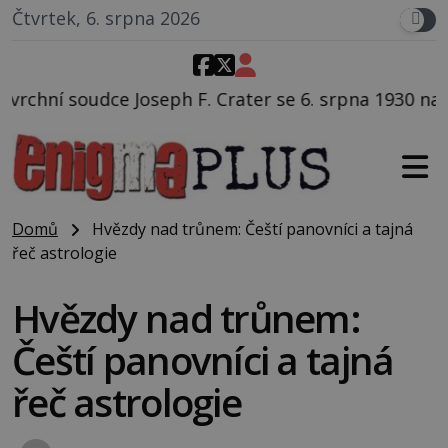
Čtvrtek, 6. srpna 2026
. Crater se 6. srpna 1930 navečeří ve své oblíbené re
Domů
Hvězdy nad trůnem: Čeští panovníci a tajná
řeč astrologie
Hvězdy nad trůnem:
Čeští panovníci a tajná
řeč astrologie