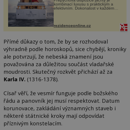
kombinací luxusu s praktickým a
efektivním. Dokonalost v každém
detailu představuje značka Fendi
Casa, kterou byly vybaveny její
paluby. Monacký přístav nabízí
každoročn...
rezidenceonline.cz
Přímé důkazy o tom, že by se rozhodoval
výhradně podle horoskopů, sice chybějí, kroniky
ale potvrzují, že nebeská znamení jsou
považována za důležitou součást vladařské
moudrosti. Skutečný rozkvět přichází až za
Karla IV.
(1316-1378).
Císař věří, že vesmír funguje podle božského
řádu a panovník jej musí respektovat. Datum
korunovace, zakládání významných staveb i
některé státnické kroky mají odpovídat
příznivým konstelacím.