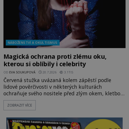
NÁBOŽENSTVÍ A OKULTISMUS
Magická ochrana proti zlému oku,
kterou si oblíbily i celebrity
OD
EVA SOUKUPOVÁ
20.7.2026
3.1TIS
Červená stužka uvázaná kolem zápěstí podle
lidové pověrčivosti v některých kulturách
ochraňuje svého nositele před zlým okem, kletbou,
která může přivodit neštěstí či nemoc. S tímto
ZOBRAZIT VÍCE
nenápadným symbolem magické ochrany lze
občas spatřit i různé celebrity včetně Madonny
nebo Leonarda DiCapria. Na Blízkém východě a v
židovských komunitách po celém světě, je