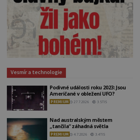
Vesmír a technologie
Podivné události roku 2023: Jsou
Američané v obležení UFO?
PREMIUM
27.7.2026
3.5TIS
Nad australským městem
„tančila“ záhadná světla
PREMIUM
4.7.2026
3.4TIS