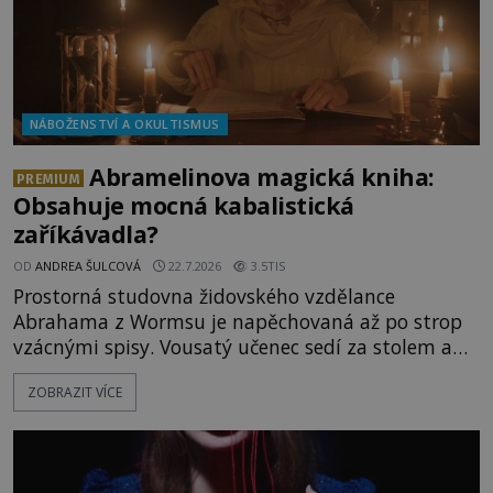
NÁBOŽENSTVÍ A OKULTISMUS
Abramelinova magická kniha:
PREMIUM
Obsahuje mocná kabalistická
zaříkávadla?
OD
ANDREA ŠULCOVÁ
22.7.2026
3.5TIS
Prostorná studovna židovského vzdělance
Abrahama z Wormsu je napěchovaná až po strop
vzácnými spisy. Vousatý učenec sedí za stolem a
před sebou má rozložený jeden z nejzáhadnějších
ZOBRAZIT VÍCE
magických textů. Jde o Abramelinův grimoár, který
sám sepsal. Skutečně do něj zaznamenal mocná
kouzla, jak si někteří myslí, nebo jde o pouhou
pověru? Už šest měsíců pobývá