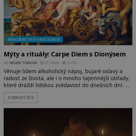
NÁBOŽENSTVÍ A OKULTISMUS
Mýty a rituály: Carpe Diem s Dionýsem
OD
INGRID TŮMOVÁ
27.7.2026
3.1TIS
Věnuje lidem alkoholický nápoj, bujaré oslavy a
radost ze života, ale i o mnoho tajemnější obřady,
které dráždí lidskou zvědavost do dnešních dní. Co
doopravdy představuje bůh, jemuž Římané říkají
ZOBRAZIT VÍCE
Bakchus? Mytologický příběh řeckého boha
Dionýsa není zrovna idylická pohádka. Bůh Zeus jej
zplodí se svou milenkou Semelou, což Diova žena
Héra nemůže nechat b