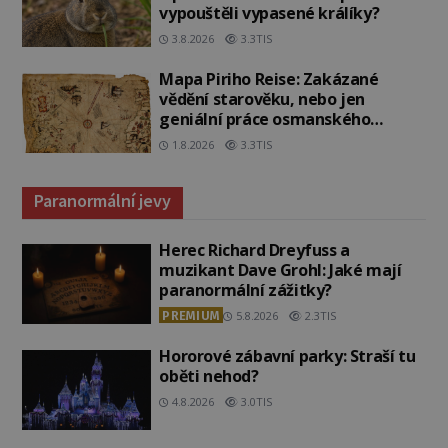
vypouštěli vypasené králíky?
3.8.2026
3.3TIS
Mapa Piriho Reise: Zakázané
vědění starověku, nebo jen
geniální práce osmanského
admirála?
1.8.2026
3.3TIS
Paranormální jevy
Herec Richard Dreyfuss a
muzikant Dave Grohl: Jaké mají
paranormální zážitky?
PREMIUM
5.8.2026
2.3TIS
Hororové zábavní parky: Straší tu
oběti nehod?
4.8.2026
3.0TIS