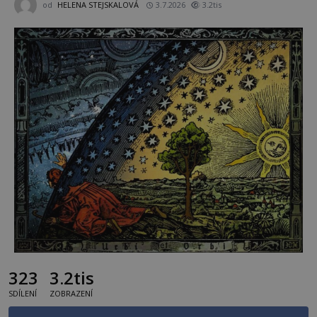
od
HELENA STEJSKALOVÁ
3.7.2026
3.2tis
323
3.2tis
SDÍLENÍ
ZOBRAZENÍ