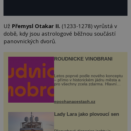
Už
Přemysl Otakar II.
(1233-1278) vyrůstá v
době, kdy jsou astrologové běžnou součástí
panovnických dvorů.
ROUDNICKÉ VINOBRANÍ
Letos poprvé podle nového konceptu
– přímo v historickém jádru města a
pro všechny zcela zdarma. Hlavní
program se odehraje na Karlově a
Husově náměstí. Návštěvníci se
mohou těšit na víno, burčák, pes...
epochanacestach.cz
Lady Lara jako plovoucí sen
Přepychová dispozice jachty je