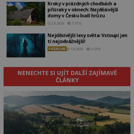
Kroky v prázdných chodbách a
přízraky v oknech: Nejděsivější
domy v Česku budí hrůzu
2.8.2026
3.3TIS
Nejděsivější lesy světa: Vstoupí jen
ti nejodvážnější!
PREMIUM
1.8.2026
3.5TIS
NENECHTE SI UJÍT DALŠÍ ZAJÍMAVÉ
ČLÁNKY