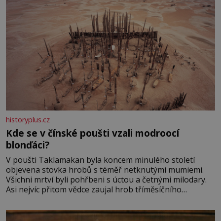
historyplus.cz
Kde se v čínské poušti vzali modroocí
blonďáci?
V poušti Taklamakan byla koncem minulého století
objevena stovka hrobů s téměř netknutými mumiemi.
Všichni mrtví byli pohřbeni s úctou a četnými milodary.
Asi nejvíc přitom vědce zaujal hrob tříměsíčního
chlapečka s modrou filcovou čapkou, z níž se draly
blonďaté vlásky. Fakt, že jsou těla dávných lidí nesmírně
dobře zachovalá, přičítají odborníci zdejším klimatickým