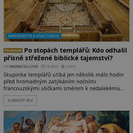
NÁBOŽENSTVÍ A OKULTISMUS
Po stopách templářů: Kdo odhalil
PREMIUM
přísně střežené biblické tajemství?
OD
ANDREA ŠULCOVÁ
2.8.2026
3.6TIS
Skupinka templářů utíká jen několik málo hodin
před hromadným zatýkáním nočními
francouzskými uličkami směrem k nedalekému
přístavu. Jeden z nich má přes ramena ranec s
ZOBRAZIT VÍCE
tajemným obsahem. Kapitán lodi už na ně čeká.
„Dejte to do podpalubí a připravte se. Za chvíli
vyplouváme,“ sdělí jim. „Kam máme namířeno,
kapitáne?“ zeptá se ho jeden z templářů. „Do Sk