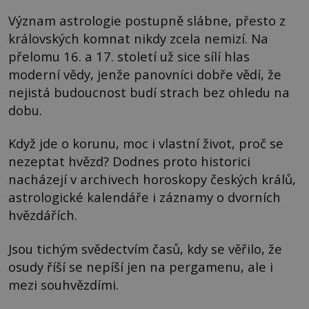
Význam astrologie postupně slábne, přesto z
královských komnat nikdy zcela nemizí. Na
přelomu 16. a 17. století už sice sílí hlas
moderní vědy, jenže panovníci dobře vědí, že
nejistá budoucnost budí strach bez ohledu na
dobu.
Když jde o korunu, moc i vlastní život, proč se
nezeptat hvězd? Dodnes proto historici
nacházejí v archivech horoskopy českých králů,
astrologické kalendáře i záznamy o dvorních
hvězdářích.
Jsou tichým svědectvím časů, kdy se věřilo, že
osudy říší se nepíší jen na pergamenu, ale i
mezi souhvězdími.