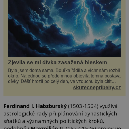
Zjevila se mi dívka zasažená bleskem
Byla jsem doma sama. Bouřka řádila a vichr nám rozbil
okno. Najednou se přede mnou objevila temná postava
dívky. Déšť hrozil po celý den, ve vzduchu byla cítit
bouřka. Do topolů před domem se opřel ví...
skutecnepribehy.cz
Ferdinand I. Habsburský
(1503-1564) využívá
astrologické rady při plánování dynastických
sňatků a významných politických kroků,
podobně i
Maxmilián II.
(1527-1576) projevuje