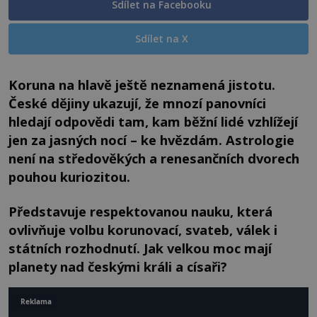
Sdílet na Facebooku
Sdílet na X
Koruna na hlavě ještě neznamená jistotu.
České dějiny ukazují, že mnozí panovníci
hledají odpovědi tam, kam běžní lidé vzhlížejí
jen za jasných nocí – ke hvězdám. Astrologie
není na středověkých a renesančních dvorech
pouhou kuriozitou.
Představuje respektovanou nauku, která
ovlivňuje volbu korunovací, svateb, válek i
státních rozhodnutí. Jak velkou moc mají
planety nad českými králi a císaři?
Reklama