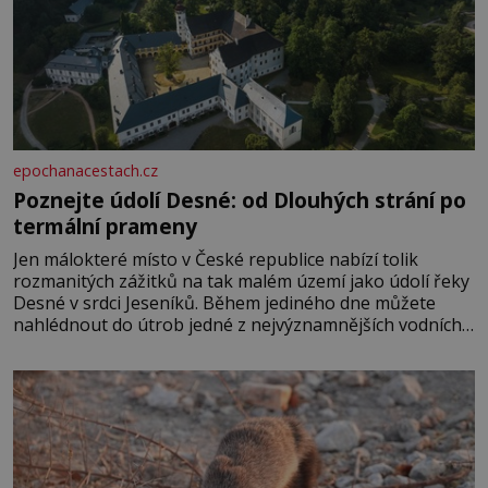
epochanacestach.cz
Poznejte údolí Desné: od Dlouhých strání po
termální prameny
Jen málokteré místo v České republice nabízí tolik
rozmanitých zážitků na tak malém území jako údolí řeky
Desné v srdci Jeseníků. Během jediného dne můžete
nahlédnout do útrob jedné z nejvýznamnějších vodních
elektráren v Evropě, vydat se na horské hřebeny, projet
se na koloběžce a den zakončit poznáváním památek ve
Velkých Losinách nebo v termálním