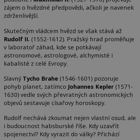
zájem o hvězdné předpovědi, ačkoli je navenek
zdrženlivější.
Skutečným vládcem hvězd se však stává až
Rudolf II.
(1552-1612). Pražský hrad proměňuje
v laboratoř záhad, kde se potkávají
astronomové, astrologové, alchymisté i
kabalisté z celé Evropy.
Slavný
Tycho Brahe
(1546-1601) pozoruje
pohyb planet, zatímco
Johannes Kepler
(1571-
1630) vedle svých převratných astronomických
objevů sestavuje císařovy horoskopy.
Rudolf nechává zkoumat nejen vlastní osud, ale
i budoucnost habsburské říše. Kdy uzavřít
spojenectví? Kdy vyrazit do války? Přichází