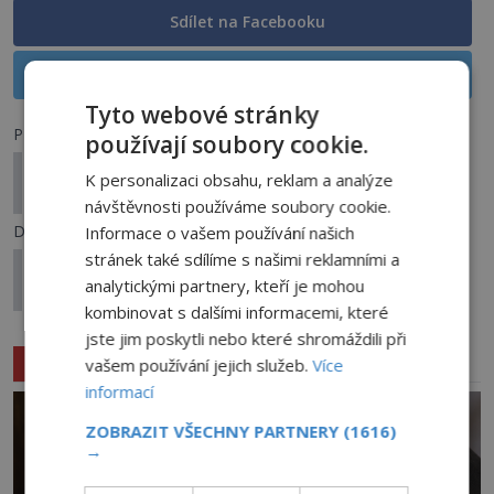
Sdílet na Facebooku
Sdílet na X
Tyto webové stránky
Předchozí článek
používají soubory cookie.
Kladívko z éry dinosaurů: Komu patřil 140 milionů
K personalizaci obsahu, reklam a analýze
let starý nástroj?
návštěvnosti používáme soubory cookie.
Další článek
Informace o vašem používání našich
stránek také sdílíme s našimi reklamními a
Nad australským městem „tančila“ záhadná
analytickými partnery, kteří je mohou
světla
kombinovat s dalšími informacemi, které
jste jim poskytli nebo které shromáždili při
Související články
vašem používání jejich služeb.
Více
informací
ZOBRAZIT VŠECHNY PARTNERY
(1616)
→