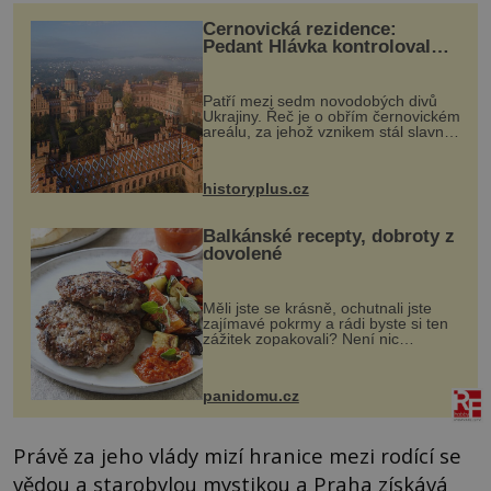
Černovická rezidence:
Pedant Hlávka kontroloval
každou cihlu
Patří mezi sedm novodobých divů
Ukrajiny. Řeč je o obřím černovickém
areálu, za jehož vznikem stál slavný
český architekt Josef Hlávka. Ten si
na něm dal mimořádně záležet. Jeho
stavební plány by při ...
historyplus.cz
Balkánské recepty, dobroty z
dovolené
Měli jste se krásně, ochutnali jste
zajímavé pokrmy a rádi byste si ten
zážitek zopakovali? Není nic
snazšího. Pljeskavica (10 porcí)
Možná jste ji ochutnali na dovolené v
bývalé Jugoslávii, lze ji vi...
panidomu.cz
Právě za jeho vlády mizí hranice mezi rodící se
vědou a starobylou mystikou a Praha získává