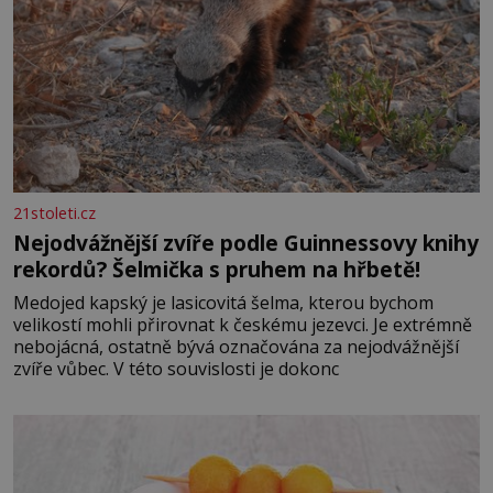
21stoleti.cz
Nejodvážnější zvíře podle Guinnessovy knihy
rekordů? Šelmička s pruhem na hřbetě!
Medojed kapský je lasicovitá šelma, kterou bychom
velikostí mohli přirovnat k českému jezevci. Je extrémně
nebojácná, ostatně bývá označována za nejodvážnější
zvíře vůbec. V této souvislosti je dokonc