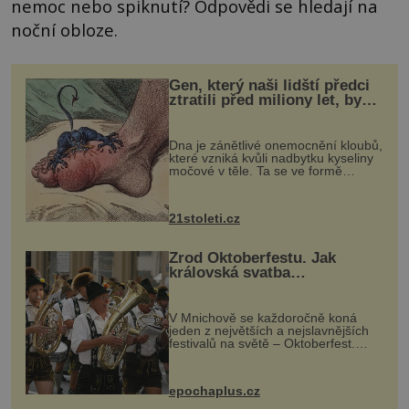
nemoc nebo spiknutí? Odpovědi se hledají na
noční obloze.
Gen, který naši lidští předci
ztratili před miliony let, by
mohl pomoci s léčbou
„nemoci králů“
Dna je zánětlivé onemocnění kloubů,
které vzniká kvůli nadbytku kyseliny
močové v těle. Ta se ve formě
krystalků ukládá v blízkosti kloubů,
nejčastěji přitom postihuje palce na
nohou, a způsobuje bole...
21stoleti.cz
Zrod Oktoberfestu. Jak
královská svatba
odstartovala největší pivní
festival světa
V Mnichově se každoročně koná
jeden z největších a nejslavnějších
festivalů na světě – Oktoberfest.
Každý rok přiláká miliony
návštěvníků, kteří si vychutnávají
pivo, tradiční jídlo a bavorskou
epochaplus.cz
kultur...