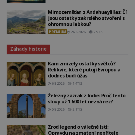
Mimozemšťan z Andahuaylillas: Čí
jsou ostatky zakrslého stvoření s
ohromnou lebkou?
PREMIUM
26.6.2026
2.9TIS
Záhady historie
Kam zmizely ostatky světců?
Relikvie, které putují Evropou a
dodnes budí úžas
6.8.2026
1.4TIS
Železný zázrak z Indie: Proč tento
sloup už 1 600 let nezná rez?
5.8.2026
2.1TIS
Zrod legend o válečné lsti:
Opravdu na zmatení nepřítele