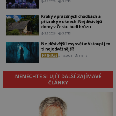
4.8.2026
3.4TIS
Kroky v prázdných chodbách a
přízraky v oknech: Nejděsivější
domy v Česku budí hrůzu
2.8.2026
3.3TIS
Nejděsivější lesy světa: Vstoupí jen
ti nejodvážnější!
PREMIUM
1.8.2026
3.5TIS
NENECHTE SI UJÍT DALŠÍ ZAJÍMAVÉ
ČLÁNKY