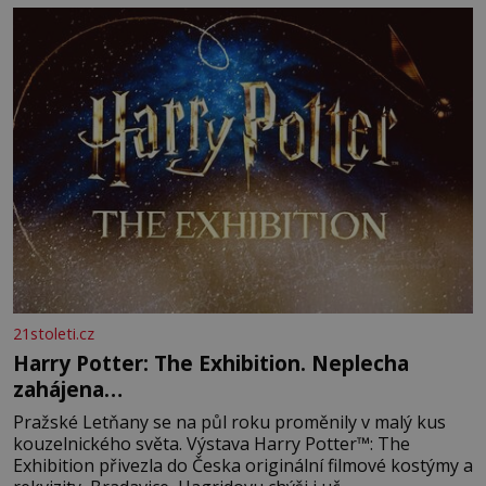
21stoleti.cz
Harry Potter: The Exhibition. Neplecha
zahájena…
Pražské Letňany se na půl roku proměnily v malý kus
kouzelnického světa. Výstava Harry Potter™: The
Exhibition přivezla do Česka originální filmové kostýmy a