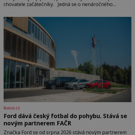
chovatele začátečníky. Jedná se o nenáročného
klidného ptáčka, který většinu dne jen posedává. Hodně
času tráví na zemi, kde sbírá zbytky semínek Jeho
domovinou je prakticky celá Austrálie s výjimkou
pobřežní oblasti.
iluxus.cz
Ford dává český fotbal do pohybu. Stává se
novým partnerem FAČR
Značka Ford se od srpna 2026 stává novým partnerem