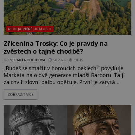
NEOBJASNĚNÉ UDÁLOSTI
Zřícenina Trosky: Co je pravdy na
zvěstech o tajné chodbě?
OD
MICHAELA HOLUBOVÁ
5.8.2026
3.0TIS
„Budeš se smažit v horoucích peklech!“ povykuje
Markéta na o dvě generace mladší Barboru. Ta jí
za chvíli slovní palbu opětuje. První je zarytá
katolička, druhá přesvědčená kališnice. A každá z
ZOBRAZIT VÍCE
nich se usídlí na jedné z věží slavného hradu
Trosky. Šlechtic Ota IV. z Bergova (1399–1452) patří
mezi vůdce protihusitského boje. Za manželku má
skutečně jistou