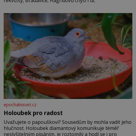
rekvizity, Bradavice, Hagridovu chýši i uč
epochalnisvet.cz
Holoubek pro radost
Uvažujete o papouškovi? Sousedům by mohla vadit jeho
hlučnost. Holoubek diamantový komunikuje téměř
neslyšitelným pípáním, je roztomilý a hodí se i pro