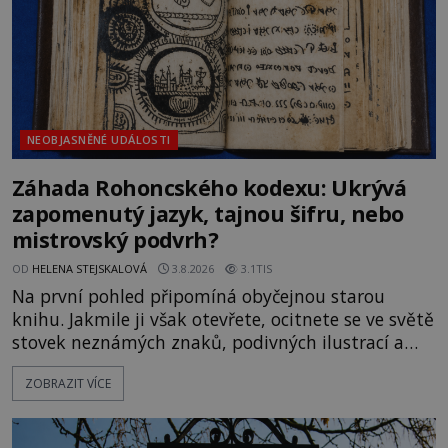
NEOBJASNĚNÉ UDÁLOSTI
Záhada Rohoncského kodexu: Ukrývá
zapomenutý jazyk, tajnou šifru, nebo
mistrovský podvrh?
OD
HELENA STEJSKALOVÁ
3.8.2026
3.1TIS
Na první pohled připomíná obyčejnou starou
knihu. Jakmile ji však otevřete, ocitnete se ve světě
stovek neznámých znaků, podivných ilustrací a
textu, který už téměř dvě století vzdoruje všem
ZOBRAZIT VÍCE
pokusům o rozluštění. Rohoncský kodex patří mezi
největší záhady evropských dějin a dodnes nikdo s
jistotou neví, kdo jej napsal, kdy vznikl ani co