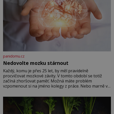
panidomu.cz
Nedovolte mozku stárnout
Každý, komu je přes 25 let, by měl pravidelně
procvičovat mozkové závity. V tomto období se totiž
začíná zhoršovat paměť. Možná máte problém
vzpomenout si na jméno kolegy z práce. Nebo marně v
paměti lovíte název knížky, kterou jste nedávno přečetli.
Je to opravdu tak, s věkem jako kdyby se paměť
rozhodla stávkovat. Cvičte