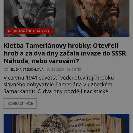
NEOBJASNĚNÉ UDÁLOSTI
Kletba Tamerlánovy hrobky: Otevřeli
hrob a za dva dny začala invaze do SSSR.
Náhoda, nebo varování?
OD
HELENA STEJSKALOVÁ
4.8.2026
3.0TIS
V červnu 1941 sovětští vědci otevírají hrobku
slavného dobyvatele Tamerlána v uzbeckém
Samarkandu. O dva dny později nacistické
Německo zahajuje operaci Barbarossa a napadá
ZOBRAZIT VÍCE
Sovětský svaz. Shoda dat je natolik zarážející, že se
rodí jedna z nejslavnějších „kleteb“ 20. století. Je
na legendě něco pravdy, nebo jde jen o fascinující
souhru okolností? Když antropolog Michail
Gerasimov (1907-1970) a