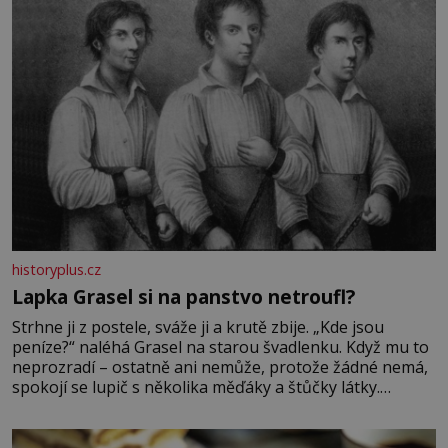
historyplus.cz
Lapka Grasel si na panstvo netroufl?
Strhne ji z postele, sváže ji a krutě zbije. „Kde jsou
peníze?“ naléhá Grasel na starou švadlenku. Když mu to
neprozradí – ostatně ani nemůže, protože žádné nemá,
spokojí se lupič s několika měďáky a štůčky látky.
Zraněná žena pár dní nato umírá. Je to muž nebývale
krutý. Jeho činy budí hrůzu ještě dlouho po jeho smrti