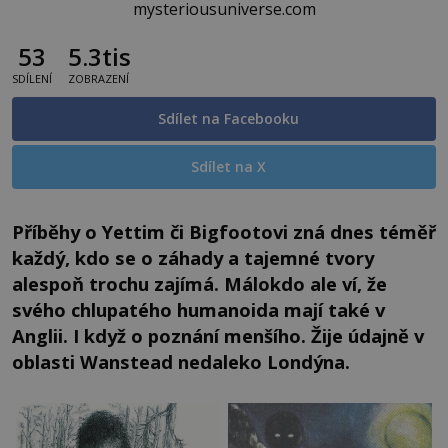
mysteriousuniverse.com
53
5.3tis
SDÍLENÍ
ZOBRAZENÍ
Sdílet na Facebooku
Sdílet na X
Příběhy o Yettim či Bigfootovi zná dnes téměř
každý, kdo se o záhady a tajemné tvory
alespoň trochu zajímá. Málokdo ale ví, že
svého chlupatého humanoida mají také v
Anglii. I když o poznání menšího. Žije údajně v
oblasti Wanstead nedaleko Londýna.