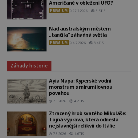
Američané v obležení UFO?
PREMIUM
27.7.2026
3.5TIS
Nad australským městem
„tančila“ záhadná světla
PREMIUM
4.7.2026
3.4TIS
Záhady historie
Ayia Napa: Kyperské vodní
monstrum s mírumilovnou
povahou
7.8.2026
4.2TIS
Ztracený hrob svatého Mikuláše:
Tajná výprava, která odnesla
nejslavnější relikvii do Itálie
7.8.2026
1.6TIS