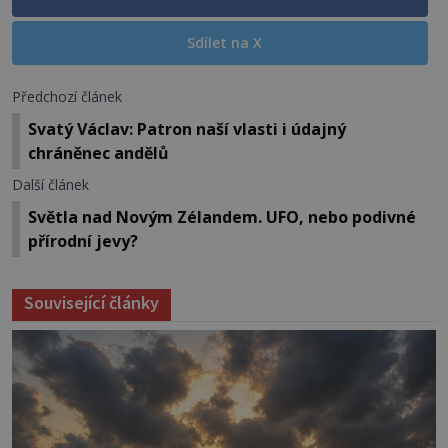
Sdílet na X
Předchozí článek
Svatý Václav: Patron naší vlasti i údajný
chráněnec andělů
Další článek
Světla nad Novým Zélandem. UFO, nebo podivné
přírodní jevy?
Související články