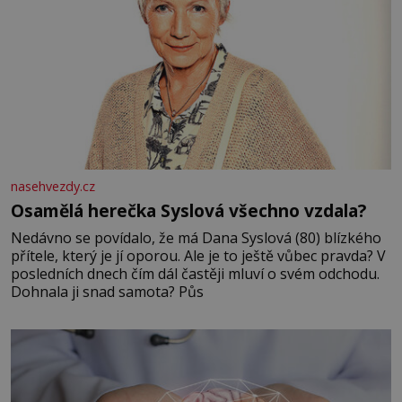
nasehvezdy.cz
Osamělá herečka Syslová všechno vzdala?
Nedávno se povídalo, že má Dana Syslová (80) blízkého
přítele, který je jí oporou. Ale je to ještě vůbec pravda? V
posledních dnech čím dál častěji mluví o svém odchodu.
Dohnala ji snad samota? Půs