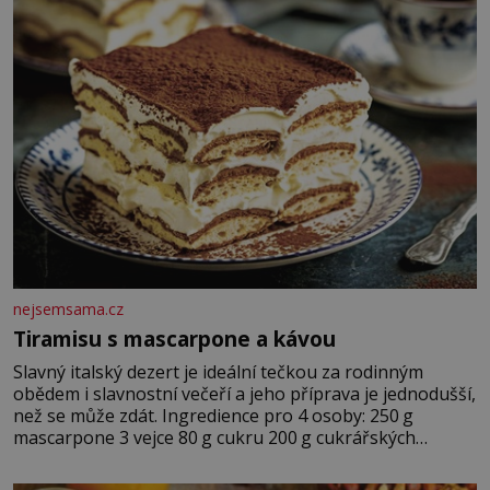
nejsemsama.cz
Tiramisu s mascarpone a kávou
Slavný italský dezert je ideální tečkou za rodinným
obědem i slavnostní večeří a jeho příprava je jednodušší,
než se může zdát. Ingredience pro 4 osoby: 250 g
mascarpone 3 vejce 80 g cukru 200 g cukrářských
piškotů 250 ml silné kávy 2 lžíce amaretta kakao na
posypání Postup: Oddělte žloutky od bílků. Žloutky