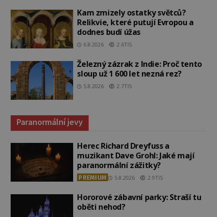
Kam zmizely ostatky světců?
Relikvie, které putují Evropou a
dodnes budí úžas
6.8.2026
2.6TIS
Železný zázrak z Indie: Proč tento
sloup už 1 600 let nezná rez?
5.8.2026
2.7TIS
Paranormální jevy
Herec Richard Dreyfuss a
muzikant Dave Grohl: Jaké mají
paranormální zážitky?
PREMIUM
5.8.2026
2.9TIS
Hororové zábavní parky: Straší tu
oběti nehod?