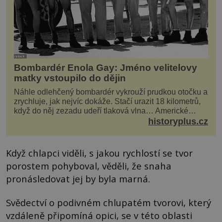
Bombardér Enola Gay: Jméno velitelovy
matky vstoupilo do dějin
Náhle odlehčený bombardér vykrouží prudkou otočku a
zrychluje, jak nejvíc dokáže. Stačí urazit 18 kilometrů,
když do něj zezadu udeří tlaková vlna… Americké
rozhodnutí svrhnout ničivou jadernou bombu ...
historyplus.cz
Když chlapci viděli, s jakou rychlostí se tvor
porostem pohyboval, věděli, že snaha
pronásledovat jej by byla marná.
Svědectví o podivném chlupatém tvorovi, který
vzdáleně připomíná opici, se v této oblasti