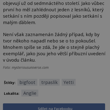
objevují už od sedmnáctého století. Jako vůbec
první ho měl zahlédnout jeden z lesníků, který
setkání s ním později popisoval jako setkání s
malým ďáblem.
Není však zaznamenán žádný případ, kdy by
tvor někoho napadl nebo se o to pokoušel.
Mnohem spíše se zdá, že jde o stejně plachý
exemplář, jako jsou jeho větší příbuzní uvedení
v úvodu článku.
Foto: mysteriousuniverse.com
bigfoot
trpaslík
Yetti
Štítky:
Anglie
Lokalita:
Sdílet na Facebooku