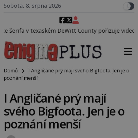
Sobota, 8. srpna 2026
eWitt County pořizuje video, na kterém před jeho v
Domů
I Angličané prý mají svého Bigfoota. Jen je o
poznání menší
I Angličané prý mají
svého Bigfoota. Jen je o
poznání menší