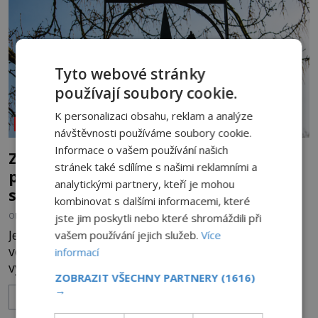
vlastně vypráví. Rohoncský kodex se poprvé
objevuje v roce
Tyto webové stránky
používají soubory cookie.
K personalizaci obsahu, reklam a analýze
NEOBJASNĚNÉ UDÁLOSTI
návštěvnosti používáme soubory cookie.
Informace o vašem používání našich
Zelené děti z Woolpitu: Přišly z
stránek také sdílíme s našimi reklamními a
pohádkové říše, nebo jen ztraceného
analytickými partnery, kteří je mohou
světa?
kombinovat s dalšími informacemi, které
OD
HELENA STEJSKALOVÁ
31.7.2026
3.2TIS
jste jim poskytli nebo které shromáždili při
Je žhavé léto 12. století, když obyvatelé anglické
vašem používání jejich služeb.
Více
vesnice Woolpit objeví poblíž vlčích jam dvě
informací
vyděšené děti. Na první pohled vypadají jako
ZOBRAZIT VŠECHNY PARTNERY
(1616)
každé jiné, až na jednu děsivou výjimku. Jejich
→
ZOBRAZIT VÍCE
kůže má nazelenalý odstín, mluví
nesrozumitelnou řečí a odmítají jakékoli jídlo