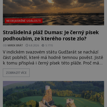
NEOBJASNĚNÉ UDÁLOSTI
Strašidelná pláž Dumas: Je černý písek
podhoubím, ze kterého roste zlo?
OD
MIREK BRÁT
6.8.2026
5.1TIS
V indickém svazovém státu Gudžarát se nachází
část pobřeží, které má hodně temnou pověst. Jistě
k tomu přispívá i černý písek této pláže. Proč má
pláž takové netypické zbarvení? Nakolik jsou
ZOBRAZIT VÍCE
pravdivé historky, že zde došlo k nevysvětlitelným
zmizením turistů? Ti, kteří se nebojí, nás mohou
následovat. Vstupujeme na pláž Dumas ve městě
Surat. Gu