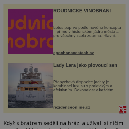
ROUDNICKÉ VINOBRANÍ
Letos poprvé podle nového konceptu
– přímo v historickém jádru města a
pro všechny zcela zdarma. Hlavní
program se odehraje na Karlově a
Husově náměstí. Návštěvníci se
mohou těšit na víno, burčák, pes...
epochanacestach.cz
Lady Lara jako plovoucí sen
Přepychová dispozice jachty je
kombinací luxusu s praktickým a
efektivním. Dokonalost v každém
detailu představuje značka Fendi
Casa, kterou byly vybaveny její
paluby. Monacký přístav nabízí
každoročn...
rezidenceonline.cz
Když s bratrem seděli na hrázi a užívali si ničím