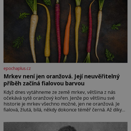
epochaplus.cz
Mrkev není jen oranžová. Její neuvěřitelný
příběh začíná fialovou barvou
Když dnes vytáhneme ze země mrkev, většina z nás
očekává sytě oranžový kořen. Jenže po většinu své
historie je mrkev všechno možné, jen ne oranžová. Je
fialová, žlutá, bílá, někdy dokonce téměř černá. Až díky
stovkám let pečlivého šlechtění se z ní stává zelenina,
bez které si českou zahradu ani nedokážeme představit.
Její příběh je