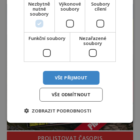
Nezbytně
Výkonové
Soubory
kromě syrových bobů. Příběh se rychle stává
nutné
soubory
cílení
jednou z největších záhad středověké Anglie a ani
soubory
po téměř devíti stech letech není
Funkční soubory
Nezařazené
soubory
VŠE PŘIJMOUT
VŠE ODMÍTNOUT
ZOBRAZIT PODROBNOSTI
PROLISTOVAT ČASOPIS