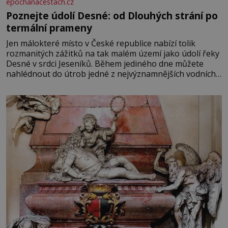
epochanacestach.cz
Poznejte údolí Desné: od Dlouhých strání po
termální prameny
Jen málokteré místo v České republice nabízí tolik
rozmanitých zážitků na tak malém území jako údolí řeky
Desné v srdci Jeseníků. Během jediného dne můžete
nahlédnout do útrob jedné z nejvýznamnějších vodních
elektráren v Evropě, vydat se na horské hřebeny, projet
se na koloběžce a den zakončit poznáváním památek ve
Velkých Losinách nebo v termálním