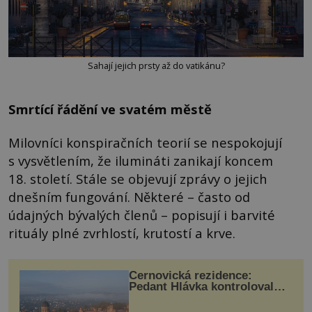
Sahají jejich prsty až do vatikánu?
Smrtící řádění ve svatém městě
Milovníci konspiračních teorií se nespokojují
s vysvětlením, že ilumináti zanikají koncem
18. století. Stále se objevují zprávy o jejich
dnešním fungování. Některé – často od
údajných bývalých členů – popisují i barvité
rituály plné zvrhlostí, krutostí a krve.
Černovická rezidence:
Pedant Hlávka kontroloval
každou cihlu