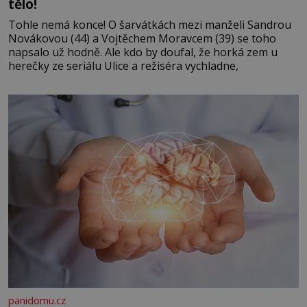
tělo!
Tohle nemá konce! O šarvátkách mezi manželi Sandrou
Novákovou (44) a Vojtěchem Moravcem (39) se toho
napsalo už hodně. Ale kdo by doufal, že horká zem u
herečky ze seriálu Ulice a režiséra vychladne,
panidomu.cz