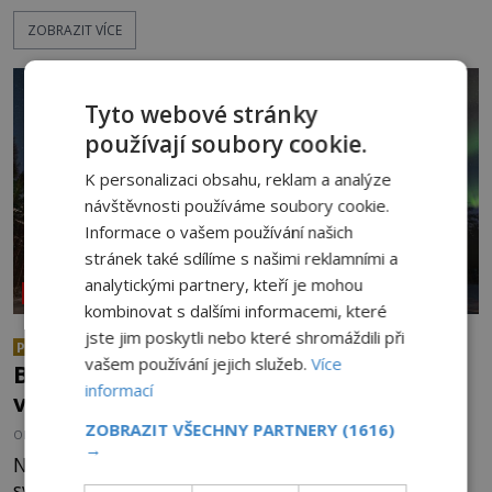
nepřístupných skalách u Hřenska nalezeny jejich
ZOBRAZIT VÍCE
kostry – a s nimi stopy, které se jen obtížně slučují
s nešťastnou náhodou. Zabil mladé trampy
přírodní živel, neznámý útočník, nebo někdo, koho
tehdejší režim nechtěl odhalit? [gallery
Tyto webové stránky
ids="171131,171132,1711
používají soubory cookie.
K personalizaci obsahu, reklam a analýze
návštěvnosti používáme soubory cookie.
Informace o vašem používání našich
stránek také sdílíme s našimi reklamními a
analytickými partnery, kteří je mohou
NEOBJASNĚNÉ UDÁLOSTI
kombinovat s dalšími informacemi, které
jste jim poskytli nebo které shromáždili při
Co se všechno semlelo poblíž
PREMIUM
vašem používání jejich služeb.
Více
Bridgewateru? UFO na obloze, monstra
informací
v bažinách!
ZOBRAZIT VŠECHNY PARTNERY
(1616)
OD
ADRIANA VOJTÍŠKOVÁ
8.8.2026
2.0TIS
→
Nad bridgewaterským okolím září jasné sluneční
světlo, když se náhle stane cosi nečekaného. Dne