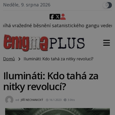
Neděle, 9. srpna 2026
ní satanistického gangu vedeného Charlesem Manson
Domů
Ilumináti: Kdo tahá za nitky revolucí?
Ilumináti: Kdo tahá za
nitky revolucí?
od
JIŘÍ NECHANICKÝ
16.1.2023
3.0tis