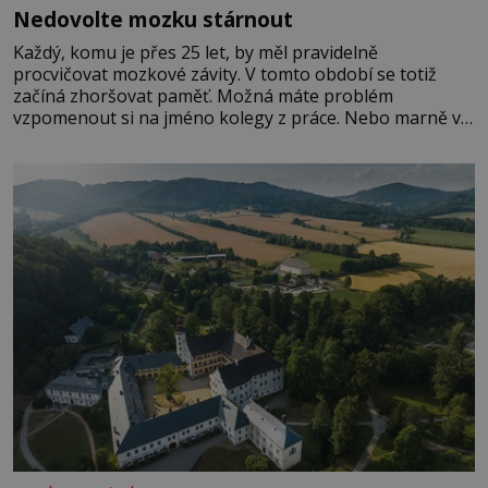
Nedovolte mozku stárnout
Každý, komu je přes 25 let, by měl pravidelně
procvičovat mozkové závity. V tomto období se totiž
začíná zhoršovat paměť. Možná máte problém
vzpomenout si na jméno kolegy z práce. Nebo marně v
paměti lovíte název knížky, kterou jste nedávno přečetli.
Je to opravdu tak, s věkem jako kdyby se paměť
rozhodla stávkovat. Cvičte