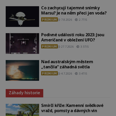
Co zachycují tajemné snímky
Marsu? Je na něm přeci jen voda?
PREMIUM
7.8.2026
2.7TIS
Podivné události roku 2023: Jsou
Američané v obležení UFO?
PREMIUM
27.7.2026
3.5TIS
Nad australským městem
„tančila“ záhadná světla
PREMIUM
4.7.2026
3.4TIS
Záhady historie
Smírčí kříže: Kamenní svědkové
vražd, pomsty a dávných vin