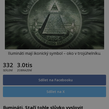
Ilumináti mají ikonický symbol – oko v trojúhelníku.
332
3.0tis
SDÍLENÍ
ZOBRAZENÍ
Sdílet na Facebooku
Sdílet na X
Ilumináti. Stačí tohle slůvko vyslovit