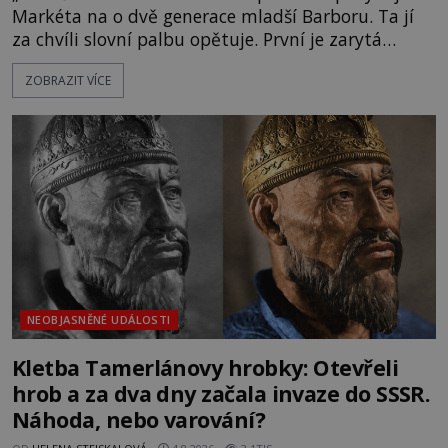
Markéta na o dvě generace mladší Barboru. Ta jí
za chvíli slovní palbu opětuje. První je zarytá
katolička, druhá přesvědčená kališnice. A každá z
ZOBRAZIT VÍCE
nich se usídlí na jedné z věží slavného hradu
Trosky. Šlechtic Ota IV. z Bergova (1399–1452) patří
mezi vůdce protihusitského boje. Za manželku má
skutečně jistou
NEOBJASNĚNÉ UDÁLOSTI
Kletba Tamerlánovy hrobky: Otevřeli
hrob a za dva dny začala invaze do SSSR.
Náhoda, nebo varování?