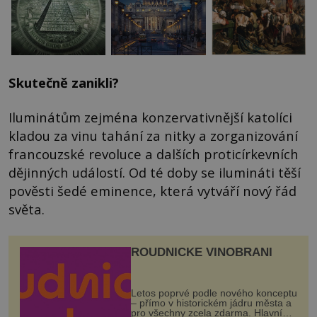
Skutečně zanikli?
Iluminátům zejména konzervativnější katolíci
kladou za vinu tahání za nitky a zorganizování
francouzské revoluce a dalších proticírkevních
dějinných událostí. Od té doby se ilumináti těší
pověsti šedé eminence, která vytváří nový řád
světa.
ROUDNICKÉ VINOBRANÍ
Letos poprvé podle nového konceptu
– přímo v historickém jádru města a
pro všechny zcela zdarma. Hlavní