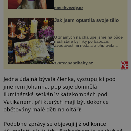
jsou už dávno pryč a opět se pyšnila
ženskými křivkami, najednou s...
nasehvezdy.cz
Jak jsem opustila svoje tělo
U známých na chalupě jsme na půdě
našli staré bylinky po babičce.
Zvědavost mi nedala a připravila
jsem si z nich lektvar… Zimní pobyt
na chalupě se pro mě vlastní vinou
změnil v děsivý zážitek, na kt...
skutecnepribehy.cz
Jedna údajná bývalá členka, vystupující pod
jménem Johanna, popisuje domnělá
iluminátská setkání v katakombách pod
Vatikánem, při kterých mají být dokonce
obětovány malé děti na oltáři!
Podobné zprávy se objevují již od konce