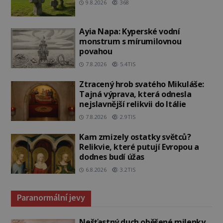
9.8.2026
368
Ayia Napa: Kyperské vodní
monstrum s mírumilovnou
povahou
7.8.2026
5.4TIS
Ztracený hrob svatého Mikuláše:
Tajná výprava, která odnesla
nejslavnější relikvii do Itálie
7.8.2026
2.9TIS
Kam zmizely ostatky světců?
Relikvie, které putují Evropou a
dodnes budí úžas
6.8.2026
3.2TIS
Paranormální jevy
Nešťastný duch oběšené milenky