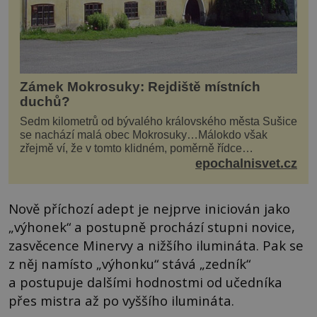
Zámek Mokrosuky: Rejdiště místních
duchů?
Sedm kilometrů od bývalého královského města Sušice
se nachází malá obec Mokrosuky…Málokdo však
zřejmě ví, že v tomto klidném, poměrně řídce
navštěvovaném koutu vesnické Šumavy se nachází
epochalnisvet.cz
několi...
Nově příchozí adept je nejprve iniciován jako
„výhonek“ a postupně prochází stupni novice,
zasvěcence Minervy a nižšího ilumináta. Pak se
z něj namísto „výhonku“ stává „zedník“
a postupuje dalšími hodnostmi od učedníka
přes mistra až po vyššího ilumináta.