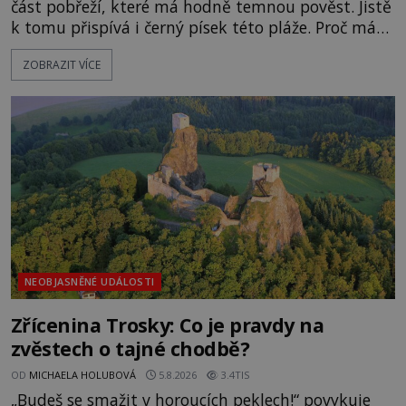
část pobřeží, které má hodně temnou pověst. Jistě
k tomu přispívá i černý písek této pláže. Proč má
pláž takové netypické zbarvení? Nakolik jsou
ZOBRAZIT VÍCE
pravdivé historky, že zde došlo k nevysvětlitelným
zmizením turistů? Ti, kteří se nebojí, nás mohou
následovat. Vstupujeme na pláž Dumas ve městě
Surat. Gu
NEOBJASNĚNÉ UDÁLOSTI
Zřícenina Trosky: Co je pravdy na
zvěstech o tajné chodbě?
OD
MICHAELA HOLUBOVÁ
5.8.2026
3.4TIS
„Budeš se smažit v horoucích peklech!“ povykuje