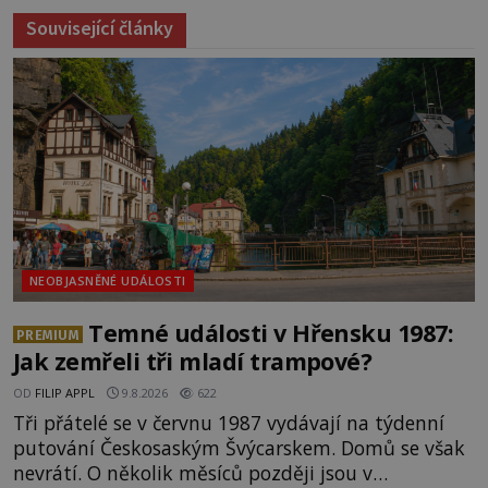
Související články
NEOBJASNĚNÉ UDÁLOSTI
Temné události v Hřensku 1987:
PREMIUM
Jak zemřeli tři mladí trampové?
OD
FILIP APPL
9.8.2026
622
Tři přátelé se v červnu 1987 vydávají na týdenní
putování Českosaským Švýcarskem. Domů se však
nevrátí. O několik měsíců později jsou v