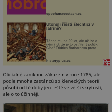
program se odehraje na Karlově a
Husově náměstí. Návštěvníci se
mohou těšit na víno, burčák, pes...
epochanacestach.cz
Utonuli říšští šlechtici v
latríně?
Táhne mu na 20 let, ale už lze o
něm říct, že je to ostřílený politik.
Císař Fridrich Barbarossa proto
posílá svého syna a dědice Jindřicha
VI. do Erfurtu, aby se stal
prostředníkem při řešení sporu m...
historyplus.cz
Oficiálně zaniknou zákazem v roce 1785, ale
podle mnoha zastánců spikleneckých teorií
působí od té doby jen ještě ve větší skrytosti,
ale o to účinněji.