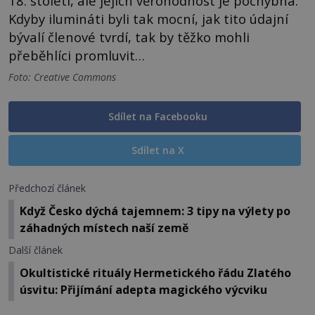
18. století, ale jejich věrohodnost je pochybná.
Kdyby ilumináti byli tak mocní, jak tito údajní
bývalí členové tvrdí, tak by těžko mohli
přeběhlíci promluvit…
Foto: Creative Commons
Sdílet na Facebooku
Sdílet na X
Předchozí článek
Když Česko dýchá tajemnem: 3 tipy na výlety po
záhadných místech naší země
Další článek
Okultistické rituály Hermetického řádu Zlatého
úsvitu: Přijímání adepta magického výcviku