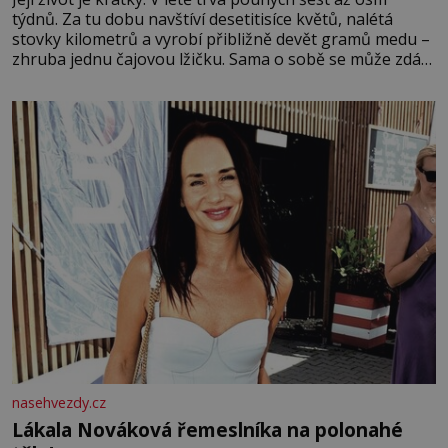
týdnů. Za tu dobu navštíví desetitisíce květů, nalétá
stovky kilometrů a vyrobí přibližně devět gramů medu –
zhruba jednu čajovou lžičku. Sama o sobě se může zdát
bezvýznamná. Teprve když se spojí s dalšími desítkami
tisíc příslušnic svého včelstva, vznikne jeden z
nejdokonalejších organismů
nasehvezdy.cz
Lákala Nováková řemeslníka na polonahé