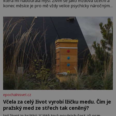
která mi nabourala mysl. Živím se jako mzdová účetní a
konec měsíce je pro mě vždy velice psychicky náročným
obdobím. Od té chvíle, co máme vnoučata, mi dcera čím
dál častěji volá o pomoc, co se hlídání týče. Dalo by se
epochalnisvet.cz
Včela za celý život vyrobí lžičku medu. Čím je
pražský med ze střech tak ceněný?
Její život je krátký. V létě trvá pouhých šest až osm