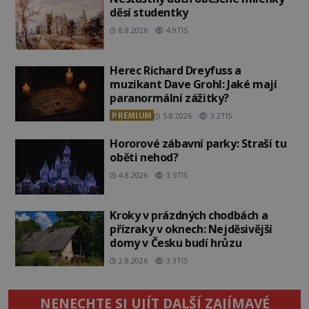
děsí studentky
8.8.2026
4.9TIS
Herec Richard Dreyfuss a
muzikant Dave Grohl: Jaké mají
paranormální zážitky?
PREMIUM
5.8.2026
3.2TIS
Hororové zábavní parky: Straší tu
oběti nehod?
4.8.2026
3.5TIS
Kroky v prázdných chodbách a
přízraky v oknech: Nejděsivější
domy v Česku budí hrůzu
2.8.2026
3.3TIS
NENECHTE SI UJÍT DALŠÍ ZAJÍMAVÉ