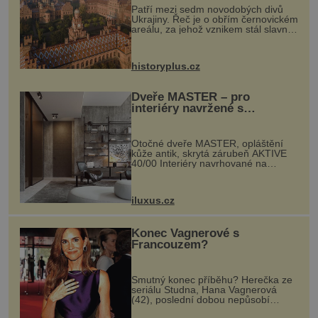
Patří mezi sedm novodobých divů
Ukrajiny. Řeč je o obřím černovickém
areálu, za jehož vznikem stál slavný
český architekt Josef Hlávka. Ten si
na něm dal mimořádně záležet. Jeho
stavební plány by při ...
historyplus.cz
Dveře MASTER – pro
interiéry navržené s
rozumem i vášní!
Otočné dveře MASTER, opláštění
kůže antik, skrytá zárubeň AKTIVE
40/00 Interiéry navrhované na
zakázku často vyžadují atypické
rozměry nejen nábytku, ale i
otvorových prvků. Technické zázemí
iluxus.cz
dnes umož...
Konec Vagnerové s
Francouzem?
Smutný konec příběhu? Herečka ze
seriálu Studna, Hana Vagnerová
(42), poslední dobou nepůsobí
nejšťastněji. Ačkoli časy její anorexie