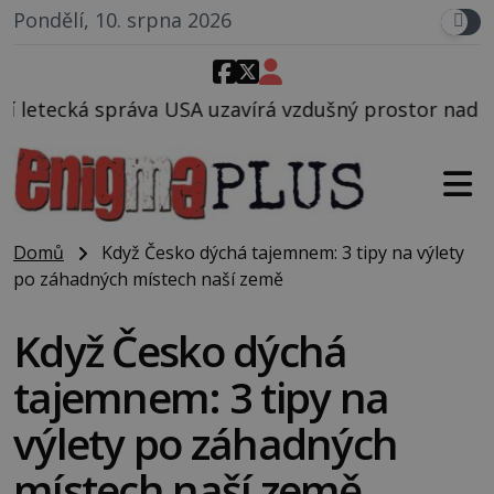
Pondělí, 10. srpna 2026
avírá vzdušný prostor nad Oblastí 51, mohlo to souv
Domů
Když Česko dýchá tajemnem: 3 tipy na výlety
po záhadných místech naší země
Když Česko dýchá
tajemnem: 3 tipy na
výlety po záhadných
místech naší země