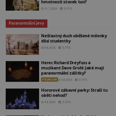
hmotnosti stovek tun?
31.7.2026
3.3TIS
Paranormální jevy
Nešťastný duch oběšené milenky
děsí studentky
8.8.2026
5.7TIS
Herec Richard Dreyfuss a
muzikant Dave Grohl: Jaké mají
paranormální zážitky?
PREMIUM
5.8.2026
3.3TIS
Hororové zábavní parky: Straší tu
oběti nehod?
4.8.2026
3.5TIS