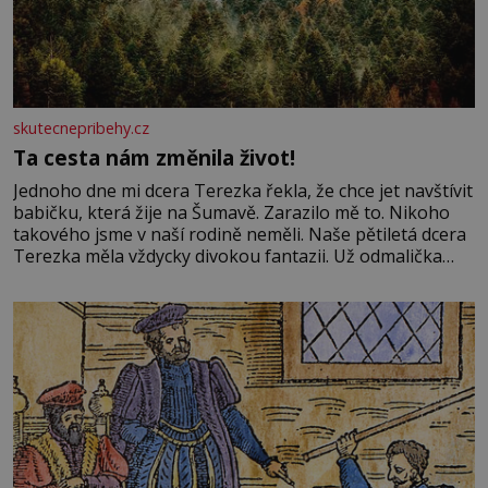
skutecnepribehy.cz
Ta cesta nám změnila život!
Jednoho dne mi dcera Terezka řekla, že chce jet navštívit
babičku, která žije na Šumavě. Zarazilo mě to. Nikoho
takového jsme v naší rodině neměli. Naše pětiletá dcera
Terezka měla vždycky divokou fantazii. Už odmalička
milovala svět pohádek. Každou chvilku mi říkala, že se jí
zdálo o jednorožcích, krásných princeznách, statečných
rytířích a létajících dracích.