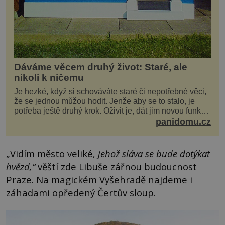
Dáváme věcem druhý život: Staré, ale
nikoli k ničemu
Je hezké, když si schováváte staré či nepotřebné věci,
že se jednou můžou hodit. Jenže aby se to stalo, je
potřeba ještě druhý krok. Oživit je, dát jim novou funkci
a obvykle jim také dopřát zkrášlova...
panidomu.cz
„Vidím město veliké,
jehož sláva se bude dotýkat
hvězd,“
věští zde Libuše zářnou budoucnost
Praze. Na magickém Vyšehradě najdeme i
záhadami opředený Čertův sloup.