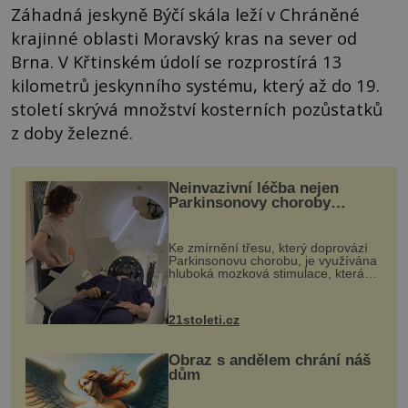
Záhadná jeskyně Býčí skála leží v Chráněné
krajinné oblasti Moravský kras na sever od
Brna. V Křtinském údolí se rozprostírá 13
kilometrů jeskynního systému, který až do 19.
století skrývá množství kosterních pozůstatků
z doby železné.
Neinvazivní léčba nejen
Parkinsonovy choroby
pomocí ultrazvukové
„helmy“
Ke zmírnění třesu, který doprovází
Parkinsonovu chorobu, je využívána
hluboká mozková stimulace, která
však vyžaduje vysoce invazivní
zákrok. Ultrazvuk zase není vhodný
k dostatečně přesnému zacílení ...
21stoleti.cz
Obraz s andělem chrání náš
dům