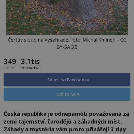
Čertův sloup na Vyšehradě. Foto: Michal Kmínek – CC
BY-SA 3.0
349
3.1tis
SDÍLENÍ
ZOBRAZENÍ
Sdílet na Facebooku
Sdílet na X
Česká republika je odnepaměti považovaná za
zemi tajemství, čarodějů a záhadných míst.
Záhady a mystéria vám proto přinášejí 3 tipy