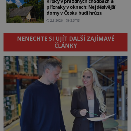
Kroky v prázdných chodbách a
přízraky v oknech: Nejděsivější
domy v Česku budí hrůzu
2.8.2026
3.3TIS
NENECHTE SI UJÍT DALŠÍ ZAJÍMAVÉ
ČLÁNKY