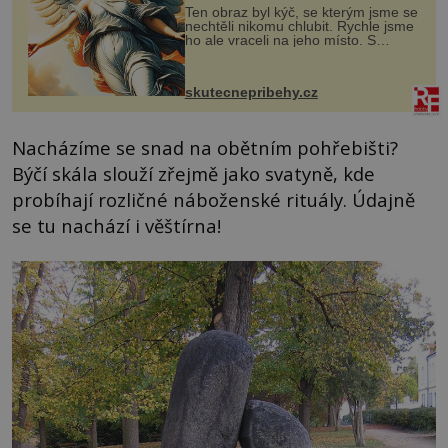
Ten obraz byl kýč, se kterým jsme se
nechtěli nikomu chlubit. Rychle jsme
ho ale vraceli na jeho místo. S
manželem Vaškem jsme si pořídili
chaloupku, takový domek na severu
Čech, kde jsme si naplánova...
skutecnepribehy.cz
Nacházíme se snad na obětním pohřebišti?
Býčí skála slouží zřejmě jako svatyně, kde
probíhají rozličné náboženské rituály. Údajně
se tu nachází i věštírna!