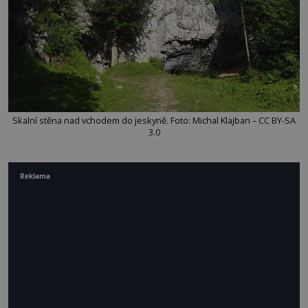
Skalní stěna nad vchodem do jeskyně. Foto: Michal Klajban – CC BY-SA
3.0
Reklama