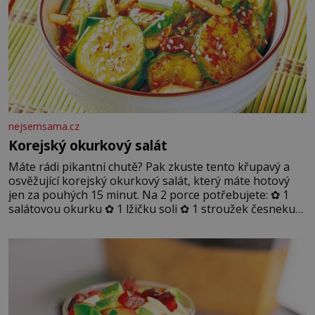
nejsemsama.cz
Korejský okurkový salát
Máte rádi pikantní chutě? Pak zkuste tento křupavý a
osvěžující korejský okurkový salát, který máte hotový
jen za pouhých 15 minut. Na 2 porce potřebujete: ✿ 1
salátovou okurku ✿ 1 lžičku soli ✿ 1 stroužek česneku
✿ 1 lžíci sójové omáčky ✿ 1 lžíci rýžového octa ✿ 1 lžičku
sezamového oleje ✿ 1 lžičku chilli ✿ 1 lžičku cukru ✿ 1
jarní cibulku ✿ 1 lžíci sezamových semínek