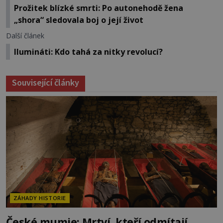
Prožitek blízké smrti: Po autonehodě žena
„shora“ sledovala boj o její život
Další článek
Ilumináti: Kdo tahá za nitky revolucí?
Související články
ZÁHADY HISTORIE
České mumie: Mrtví, kteří odmítají