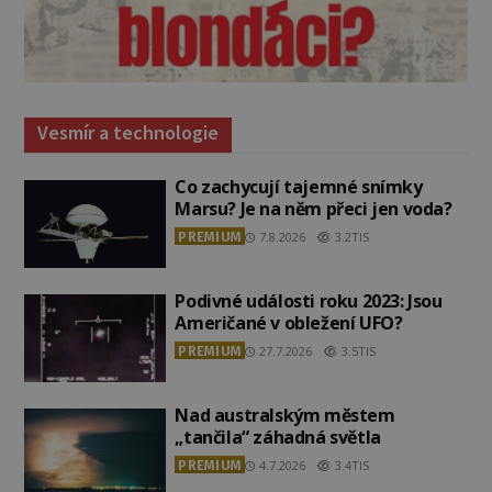
Vesmír a technologie
Co zachycují tajemné snímky
Marsu? Je na něm přeci jen voda?
PREMIUM
7.8.2026
3.2TIS
Podivné události roku 2023: Jsou
Američané v obležení UFO?
PREMIUM
27.7.2026
3.5TIS
Nad australským městem
„tančila“ záhadná světla
PREMIUM
4.7.2026
3.4TIS