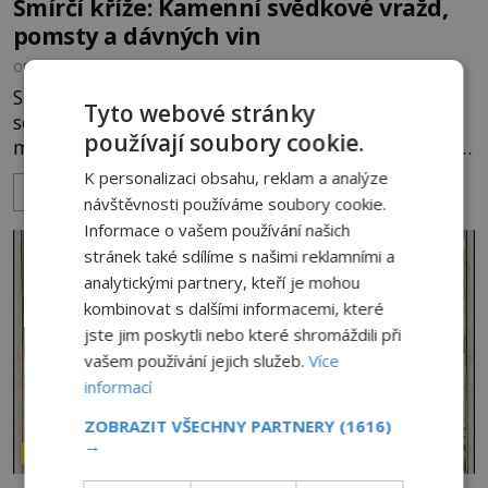
Smírčí kříže: Kamenní svědkové vražd,
pomsty a dávných vin
OD
HELENA STEJSKALOVÁ
9.8.2026
1.8TIS
Stojí mlčky u starých cest, na okrajích polí nebo
Tyto webové stránky
schované v lese. Některé mají na těle vytesaný
používají soubory cookie.
meč, jiné sekeru, v dalším případě jde jen o prostý
kříž. Na první pohled vypadají jako zapomenuté
K personalizaci obsahu, reklam a analýze
ZOBRAZIT VÍCE
náboženské památky. Jenže některé z nich mají
návštěvnosti používáme soubory cookie.
mnohem temnější příběh. Smírčí kříže souvisejí se
Informace o vašem používání našich
zločiny, pokáním a dávným právem, kdy se vrah a
stránek také sdílíme s našimi reklamními a
rodina jeho oběti mohli dohodnout na usmíření.
analytickými partnery, kteří je mohou
Jenže po s
kombinovat s dalšími informacemi, které
jste jim poskytli nebo které shromáždili při
vašem používání jejich služeb.
Více
informací
ZOBRAZIT VŠECHNY PARTNERY
(1616)
→
ZÁHADY HISTORIE