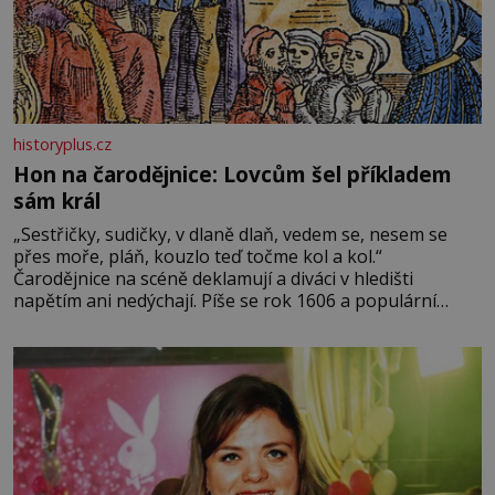
historyplus.cz
Hon na čarodějnice: Lovcům šel příkladem
sám král
„Sestřičky, sudičky, v dlaně dlaň, vedem se, nesem se
přes moře, pláň, kouzlo teď točme kol a kol.“
Čarodějnice na scéně deklamují a diváci v hledišti
napětím ani nedýchají. Píše se rok 1606 a populární
anglický dramatik William Shakespeare uvádí svou
Tragédii o Macbethovi. Napsal ji pro krále Jakuba I., jenž
v roce 1603 vystřídal