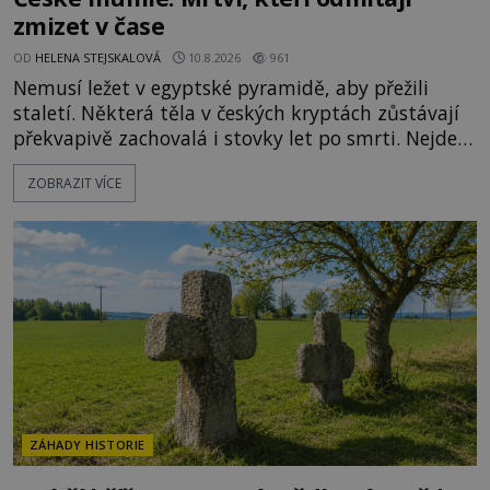
zmizet v čase
OD
HELENA STEJSKALOVÁ
10.8.2026
961
Nemusí ležet v egyptské pyramidě, aby přežili
staletí. Některá těla v českých kryptách zůstávají
překvapivě zachovalá i stovky let po smrti. Nejde
přitom o žádné tajemné balzamování ani o černou
ZOBRAZIT VÍCE
magii. O jejich osud se stará především příroda, a
to suchý vzduch, proudění a specifické mikroklima.
Jenže jakmile se v temné kryptě objeví seschlé
lidské tělo, začne pracovat fantazie. A české mum
ZÁHADY HISTORIE