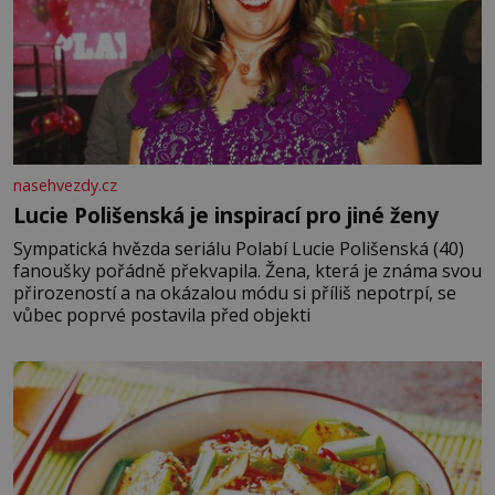
nasehvezdy.cz
Lucie Polišenská je inspirací pro jiné ženy
Sympatická hvězda seriálu Polabí Lucie Polišenská (40)
fanoušky pořádně překvapila. Žena, která je známa svou
přirozeností a na okázalou módu si příliš nepotrpí, se
vůbec poprvé postavila před objekti