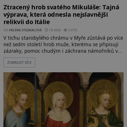
Ztracený hrob svatého Mikuláše: Tajná
výprava, která odnesla nejslavnější
relikvii do Itálie
OD
HELENA STEJSKALOVÁ
7.8.2026
3.3TIS
V tichu starobylého chrámu v Myře zůstává po více
než sedm století hrob muže, kterému se připisují
zázraky, pomoc chudým i záchrana námořníků v
bouřích. Pak ale přichází rok 1087 a klidné místo
ZOBRAZIT VÍCE
se mění v dějiště podivné noční výpravy. Skupina
italských námořníků otevírá hrob svatého
Mikuláše a odváží jeho ostatky přes moře do Bari.
Je to zbožná záchrana před nebezpečím, nebo
promyšlená krádež,