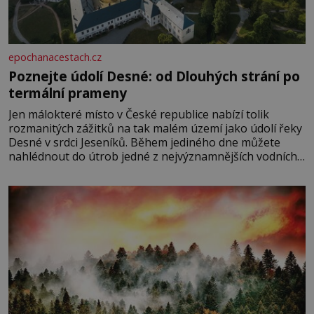
epochanacestach.cz
Poznejte údolí Desné: od Dlouhých strání po
termální prameny
Jen málokteré místo v České republice nabízí tolik
rozmanitých zážitků na tak malém území jako údolí řeky
Desné v srdci Jeseníků. Během jediného dne můžete
nahlédnout do útrob jedné z nejvýznamnějších vodních
elektráren v Evropě, vydat se na horské hřebeny, projet
se na koloběžce a den zakončit poznáváním památek ve
Velkých Losinách nebo v termálním