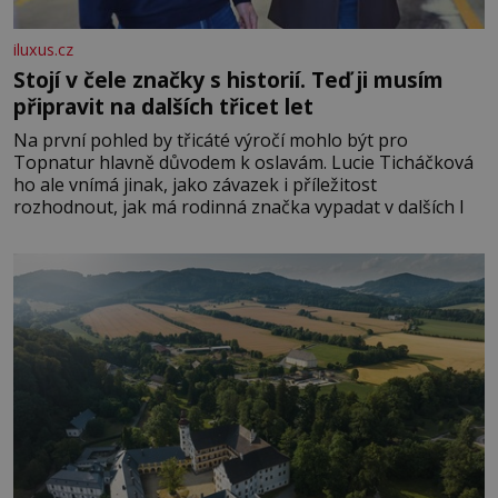
iluxus.cz
Stojí v čele značky s historií. Teď ji musím
připravit na dalších třicet let
Na první pohled by třicáté výročí mohlo být pro
Topnatur hlavně důvodem k oslavám. Lucie Ticháčková
ho ale vnímá jinak, jako závazek i příležitost
rozhodnout, jak má rodinná značka vypadat v dalších l