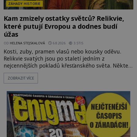
ZÁHADY HISTORIE
Kam zmizely ostatky světců? Relikvie,
které putují Evropou a dodnes budí
úžas
OD
HELENA STEJSKALOVÁ
6.8.2026
3.5TIS
Kosti, zuby, pramen vlasů nebo kousky oděvu.
Relikvie svatých jsou po staletí jedním z
nejcennějších pokladů křesťanského světa. Některé
mají pečlivě doloženou historii, jiné provází
ZOBRAZIT VÍCE
záhady, krádeže i nečekané objevy. Jejich osudy
připomínají dobrodružné romány, přesto se opírají
o skutečné historické události. Ve středověké
Evropě mají relikvie mimořádnou hodnotu. Nejsou
jen předmětem úcty