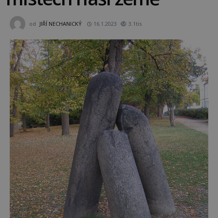
od
JIŘÍ NECHANICKÝ
16.1.2023
3.1tis