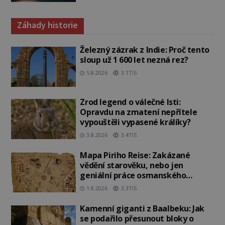
Záhady historie
Železný zázrak z Indie: Proč tento
sloup už 1 600 let nezná rez?
5.8.2026
3.1TIS
Zrod legend o válečné lsti:
Opravdu na zmatení nepřítele
vypouštěli vypasené králíky?
3.8.2026
3.4TIS
Mapa Piriho Reise: Zakázané
vědění starověku, nebo jen
geniální práce osmanského
admirála?
1.8.2026
3.3TIS
Kamenní giganti z Baalbeku: Jak
se podařilo přesunout bloky o