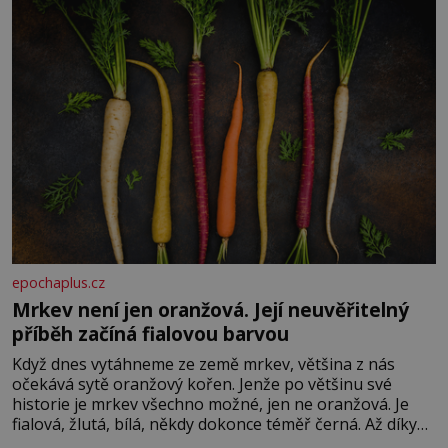
epochaplus.cz
Mrkev není jen oranžová. Její neuvěřitelný
příběh začíná fialovou barvou
Když dnes vytáhneme ze země mrkev, většina z nás
očekává sytě oranžový kořen. Jenže po většinu své
historie je mrkev všechno možné, jen ne oranžová. Je
fialová, žlutá, bílá, někdy dokonce téměř černá. Až díky
stovkám let pečlivého šlechtění se z ní stává zelenina,