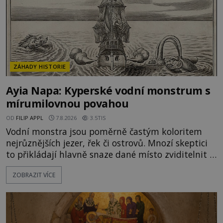
ZÁHADY HISTORIE
Ayia Napa: Kyperské vodní monstrum s
mírumilovnou povahou
OD
FILIP APPL
7.8.2026
3.5TIS
Vodní monstra jsou poměrně častým koloritem
nejrůznějších jezer, řek či ostrovů. Mnozí skeptici
to přikládají hlavně snaze dané místo zviditelnit a
přitáhnout k němu pozornost záhadám
ZOBRAZIT VÍCE
nakloněných turistů. Je to také případ kyperského
tvora jménem Ayia Napa? Nebo se může za
legendami o něm ukrývat nějaký pravdivý základ?
V blízkosti Mysu Greco, jak se přez