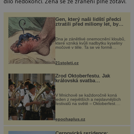
dílo nedokončí. Žena se ze zranění plně zotaví.
Gen, který naši lidští předci
ztratili před miliony let, by
mohl pomoci s léčbou
„nemoci králů“
Dna je zánětlivé onemocnění kloubů,
které vzniká kvůli nadbytku kyseliny
močové v těle. Ta se ve formě
krystalků ukládá v blízkosti kloubů,
nejčastěji přitom postihuje palce na
nohou, a způsobuje bole...
21stoleti.cz
Zrod Oktoberfestu. Jak
královská svatba
odstartovala největší pivní
festival světa
V Mnichově se každoročně koná
jeden z největších a nejslavnějších
festivalů na světě – Oktoberfest.
Každý rok přiláká miliony
návštěvníků, kteří si vychutnávají
pivo, tradiční jídlo a bavorskou
epochaplus.cz
kultur...
Černovická rezidence: