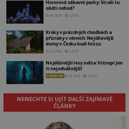
Hororové zábavní parky: Straší tu
oběti nehod?
4.8.2026
3.3TIS
Kroky v prázdných chodbách a
přízraky v oknech: Nejděsivější
domy v Česku budí hrůzu
2.8.2026
3.3TIS
Nejděsivější lesy světa: Vstoupí jen
ti nejodvážnější!
PREMIUM
1.8.2026
3.5TIS
NENECHTE SI UJÍT DALŠÍ ZAJÍMAVÉ
ČLÁNKY