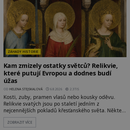
Je to zbožná záchrana před nebezpečím, nebo
promyšlená krádež,
ZÁHADY HISTORIE
Kam zmizely ostatky světců? Relikvie,
které putují Evropou a dodnes budí
úžas
OD
HELENA STEJSKALOVÁ
6.8.2026
2.3TIS
Kosti, zuby, pramen vlasů nebo kousky oděvu.
Relikvie svatých jsou po staletí jedním z
nejcennějších pokladů křesťanského světa. Některé
mají pečlivě doloženou historii, jiné provází
ZOBRAZIT VÍCE
záhady, krádeže i nečekané objevy. Jejich osudy