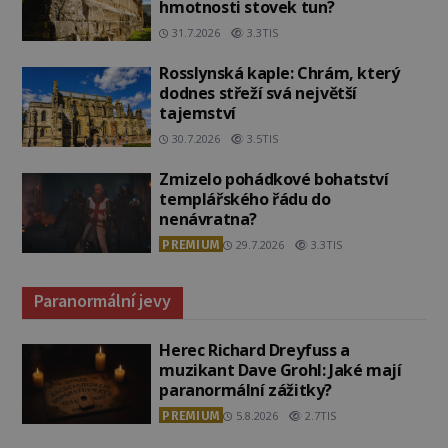
hmotnosti stovek tun?
31.7.2026
3.3TIS
Rosslynská kaple: Chrám, který
dodnes střeží svá největší
tajemství
30.7.2026
3.5TIS
Zmizelo pohádkové bohatství
templářského řádu do
nenávratna?
PREMIUM
29.7.2026
3.3TIS
Paranormální jevy
Herec Richard Dreyfuss a
muzikant Dave Grohl: Jaké mají
paranormální zážitky?
PREMIUM
5.8.2026
2.7TIS