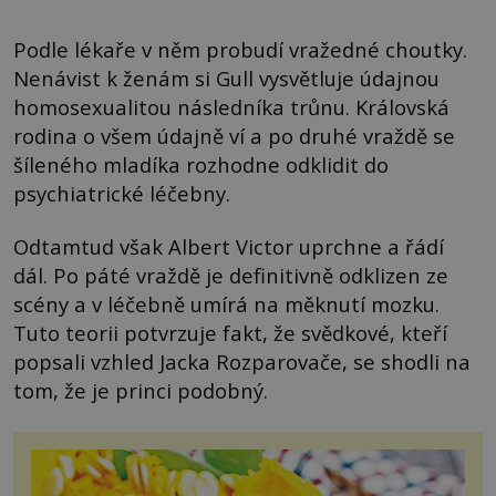
Podle lékaře v něm probudí vražedné choutky.
Nenávist k ženám si Gull vysvětluje údajnou
homosexualitou následníka trůnu. Královská
rodina o všem údajně ví a po druhé vraždě se
šíleného mladíka rozhodne odklidit do
psychiatrické léčebny.
Odtamtud však Albert Victor uprchne a řádí
dál. Po páté vraždě je definitivně odklizen ze
scény a v léčebně umírá na měknutí mozku.
Tuto teorii potvrzuje fakt, že svědkové, kteří
popsali vzhled Jacka Rozparovače, se shodli na
tom, že je princi podobný.