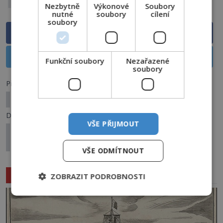
princ
Nezbytně
Výkonové
Soubory
nutné
soubory
cílení
soubory
Sdílet na Facebooku
Sdílet na X
Funkční soubory
Nezařazené
soubory
Předchozí článek
Jak probíhá vymítání ďábla?
Další článek
VŠE PŘIJMOUT
Raz, dva, tři… Vysíláme! Proč utichla jedna z
nejtajemnějších rádiových stanic?
VŠE ODMÍTNOUT
Související články
ZOBRAZIT PODROBNOSTI