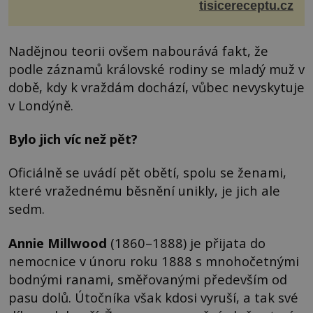
olivového oleje sůl, pepř hrst nasekaných špen...
tisicereceptu.cz
Nadějnou teorii ovšem nabourává fakt, že
podle záznamů královské rodiny se mladý muž v
době, kdy k vraždám dochází, vůbec nevyskytuje
v Londýně.
Bylo jich víc než pět?
Oficiálně se uvádí pět obětí, spolu se ženami,
které vražednému běsnění unikly, je jich ale
sedm.
Annie Millwood
(1860–1888) je přijata do
nemocnice v únoru roku 1888 s mnohočetnými
bodnými ranami, směřovanými především od
pasu dolů. Útočníka však kdosi vyruší, a tak své