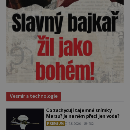
Vesmír a technologie
Co zachycují tajemné snímky
Marsu? Je na něm přeci jen voda?
PREMIUM
7.8.2026
782