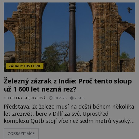
připomínají dobrodružné romány, přesto se opírají
o skutečné historické události. Ve středověké
Evropě mají relikvie mimořádnou hodnotu. Nejsou
jen předmětem úcty
ZÁHADY HISTORIE
Železný zázrak z Indie: Proč tento sloup
už 1 600 let nezná rez?
OD
HELENA STEJSKALOVÁ
5.8.2026
2.5TIS
Představa, že železo musí na dešti během několika
let zrezivět, bere v Dillí za své. Uprostřed
komplexu Qutb stojí více než sedm metrů vysoký
železný sloup, který už přibližně 1 600 let odolává
ZOBRAZIT VÍCE
počasí s jen nepatrnými stopami koroze. Jeho