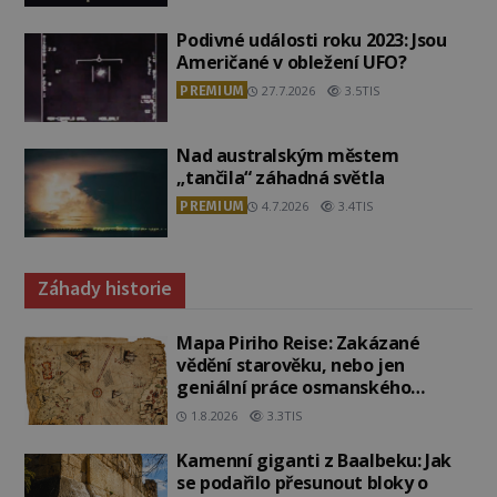
Podivné události roku 2023: Jsou
Američané v obležení UFO?
PREMIUM
27.7.2026
3.5TIS
Nad australským městem
„tančila“ záhadná světla
PREMIUM
4.7.2026
3.4TIS
Záhady historie
Mapa Piriho Reise: Zakázané
vědění starověku, nebo jen
geniální práce osmanského
admirála?
1.8.2026
3.3TIS
Kamenní giganti z Baalbeku: Jak
se podařilo přesunout bloky o