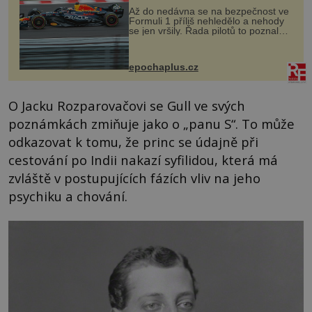
Až do nedávna se na bezpečnost ve
Formuli 1 příliš nehledělo a nehody
se jen vršily. Řada pilotů to poznala
na vlastní kůži, často s trvalými
následky nebo bohužel i ztrátou
života. Dnes nepochopiteln...
epochaplus.cz
O Jacku Rozparovačovi se Gull ve svých
poznámkách zmiňuje jako o „panu S“. To může
odkazovat k tomu, že princ se údajně při
cestování po Indii nakazí syfilidou, která má
zvláště v postupujících fázích vliv na jeho
psychiku a chování.