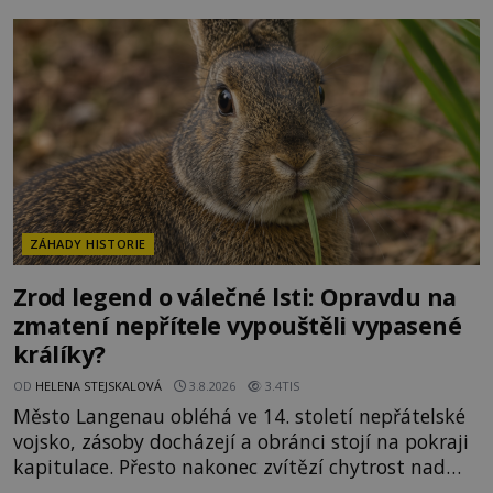
mimořádná trvanlivost dlouho živí legendy o
ztracených technologiích či tajemných
materiálech. Moderní metalurgie však ukazuje, že
skutečné vysvětlení je ješt
ZÁHADY HISTORIE
Zrod legend o válečné lsti: Opravdu na
zmatení nepřítele vypouštěli vypasené
králíky?
OD
HELENA STEJSKALOVÁ
3.8.2026
3.4TIS
Město Langenau obléhá ve 14. století nepřátelské
vojsko, zásoby docházejí a obránci stojí na pokraji
kapitulace. Přesto nakonec zvítězí chytrost nad
hrubou silou. Podle staré německé legendy vypustí