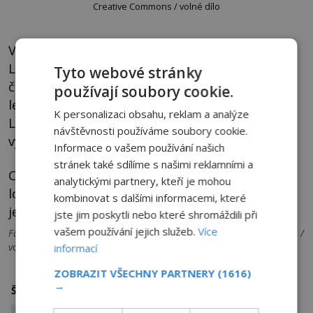
Creative Commons / volné dílo
V době řádění Jacka Rozparovače došlo v
Londýně k dalším zhruba dvaceti podobným
Tyto webové stránky
činům. Pro nedostatek důkazů ale nebyly
používají soubory cookie.
legendárnímu zabijákovi připsány na vrub.
K personalizaci obsahu, reklam a analýze
Lékaři, kteří prováděli pitvy obětí, prakticky
návštěvnosti používáme soubory cookie.
vyloučili, že by je Jack Rozparovač znásilňoval.
Informace o vašem používání našich
stránek také sdílíme s našimi reklamními a
Co se tedy osudného roku 1888 v temných
analytickými partnery, kteří je mohou
londýnských uličkách skutečně dělo, se nejspíš
kombinovat s dalšími informacemi, které
ještě nějakou dobu nedozvíme…
jste jim poskytli nebo které shromáždili při
vašem používání jejich služeb.
Více
Foto: Viz popisky. Titulní foto: neznámý autor / Creative Commons /
volné dílo
informací
ZOBRAZIT VŠECHNY PARTNERY
(1616)
→
jack rozparovač
nevyřešené vraždy
Štítky: