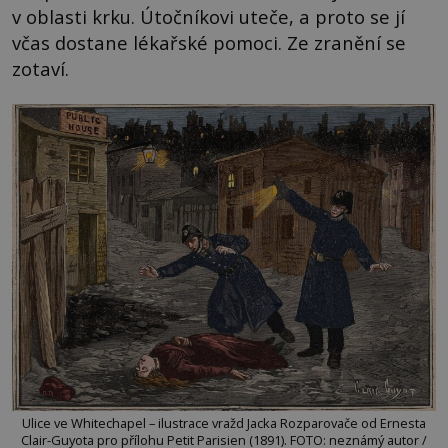
v oblasti krku. Útočníkovi uteče, a proto se jí
včas dostane lékařské pomoci. Ze zranění se
zotaví.
Ulice ve Whitechapel – ilustrace vražd Jacka Rozparovače od Ernesta
Clair-Guyota pro přílohu Petit Parisien (1891). FOTO: neznámý autor /