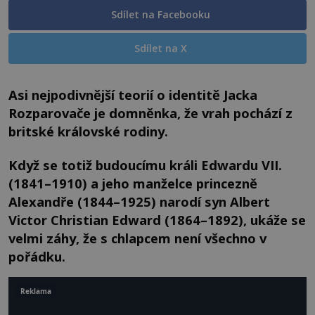
Sdílet na Facebooku
Sdílet na X
Asi nejpodivnější teorií o identitě Jacka
Rozparovače je domněnka, že vrah pochází z
britské královské rodiny.
Když se totiž budoucímu králi Edwardu VII.
(1841–1910) a jeho manželce princezně
Alexandře (1844–1925) narodí syn Albert
Victor Christian Edward (1864–1892), ukáže se
velmi záhy, že s chlapcem není všechno v
pořádku.
Reklama