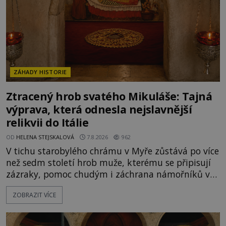
ZÁHADY HISTORIE
Ztracený hrob svatého Mikuláše: Tajná
výprava, která odnesla nejslavnější
relikvii do Itálie
OD
HELENA STEJSKALOVÁ
7.8.2026
962
V tichu starobylého chrámu v Myře zůstává po více
než sedm století hrob muže, kterému se připisují
zázraky, pomoc chudým i záchrana námořníků v
bouřích. Pak ale přichází rok 1087 a klidné místo
ZOBRAZIT VÍCE
se mění v dějiště podivné noční výpravy. Skupina
italských námořníků otevírá hrob svatého
Mikuláše a odváží jeho ostatky přes moře do Bari.