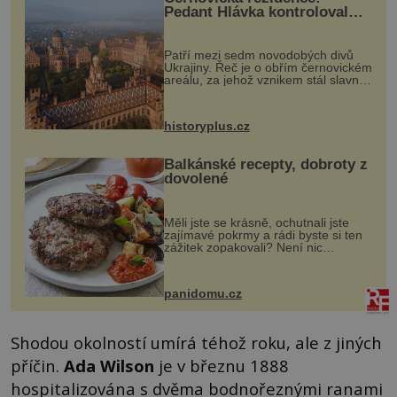
Pedant Hlávka kontroloval
každou cihlu
Patří mezi sedm novodobých divů
Ukrajiny. Řeč je o obřím černovickém
areálu, za jehož vznikem stál slavný
český architekt Josef Hlávka. Ten si
na něm dal mimořádně záležet. Jeho
stavební plány by při ...
historyplus.cz
Balkánské recepty, dobroty z
dovolené
Měli jste se krásně, ochutnali jste
zajímavé pokrmy a rádi byste si ten
zážitek zopakovali? Není nic
snazšího. Pljeskavica (10 porcí)
Možná jste ji ochutnali na dovolené v
bývalé Jugoslávii, lze ji vi...
panidomu.cz
Shodou okolností umírá téhož roku, ale z jiných
příčin.
Ada Wilson
je v březnu 1888
hospitalizována s dvěma bodnořeznými ranami