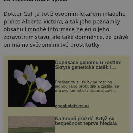
Doktor Gull je totiž osobním lékařem mladého
prince Alberta Victora, a tak jeho poznámky
obsahují mnohé informace nejen o jeho
zdravotním stavu, ale také domněnce, že právě
on má na svědomí mrtvé prostitutky.
Duplikace genomu u rostlin:
Skrytá genetická zátěž i
evoluční výhoda
Představte si, že by se rostlina
jednou ráno probudila a zjistila, že
má svůj genetický manuál celý
dvakrát. Přesně to se občas v
přírodě stane – a podle nového
výzkumu to může být pro druhy
epochalnisvet.cz
vstupenka...
Na hraně přežití. Když se
bezpečnost teprve hledala