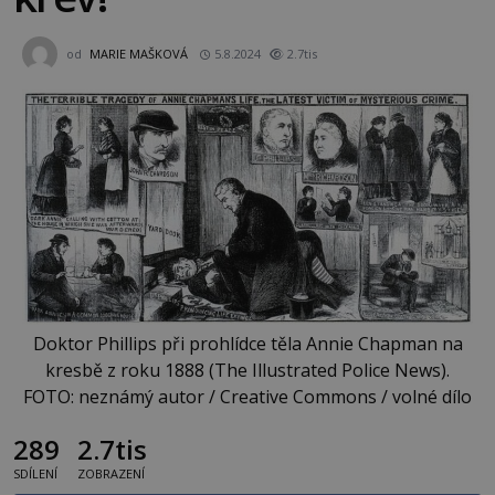
od
MARIE MAŠKOVÁ
5.8.2024
2.7tis
Doktor Phillips při prohlídce těla Annie Chapman na
kresbě z roku 1888 (The Illustrated Police News).
FOTO: neznámý autor / Creative Commons / volné dílo
289
2.7tis
SDÍLENÍ
ZOBRAZENÍ