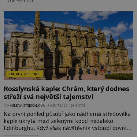
ZOBRAZIT VÍCE
přesunout. Některé bloky váží kolem tisíce tun,
jeden z nedávno prozkoumaných kamenných
kolosů dokonce odhadem až 1650 tun. Jak lidé bez
moderních strojů dokázali takové giganty vytesat,
dopravit a přesně u
ZÁHADY HISTORIE
Rosslynská kaple: Chrám, který dodnes
střeží svá největší tajemství
OD
HELENA STEJSKALOVÁ
30.7.2026
3.5TIS
Na první pohled působí jako nádherná středověká
kaple ukrytá mezi zelenými kopci nedaleko
Edinburghu. Když však návštěvník vstoupí dovnitř,
ocitá se uprostřed kamenného labyrintu symbolů,