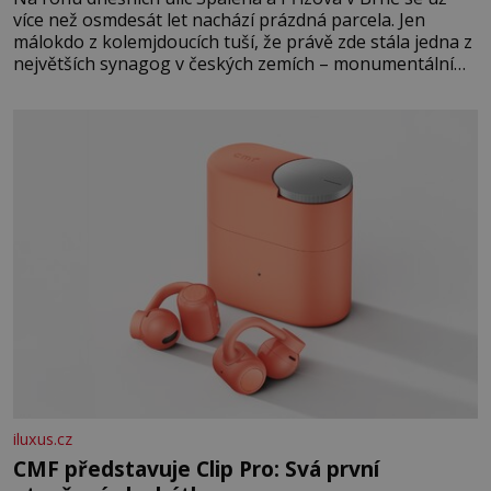
více než osmdesát let nachází prázdná parcela. Jen
málokdo z kolemjdoucích tuší, že právě zde stála jedna z
největších synagog v českých zemích – monumentální
stavba, která byla po desetiletí symbolem sebevědomé a
prosperující židovské komunity. Brněnská Velká
synagoga byla slavnostně otevřena v roce
iluxus.cz
CMF představuje Clip Pro: Svá první