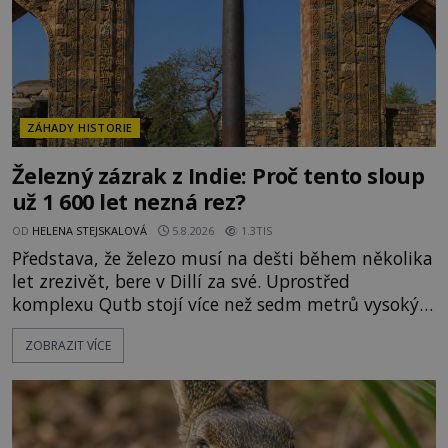
ZÁHADY HISTORIE
Železný zázrak z Indie: Proč tento sloup
už 1 600 let nezná rez?
OD
HELENA STEJSKALOVÁ
5.8.2026
1.3TIS
Představa, že železo musí na dešti během několika
let zrezivět, bere v Dillí za své. Uprostřed
komplexu Qutb stojí více než sedm metrů vysoký
železný sloup, který už přibližně 1 600 let odolává
ZOBRAZIT VÍCE
počasí s jen nepatrnými stopami koroze. Jeho
mimořádná trvanlivost dlouho živí legendy o
ztracených technologiích či tajemných
materiálech. Moderní metalurgie však ukazuje, že
skutečné vysvětlení je ješt