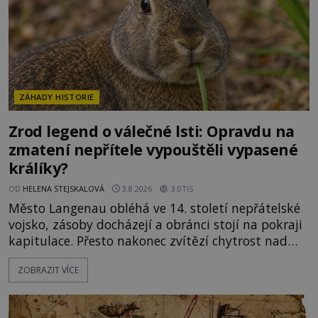
ZÁHADY HISTORIE
Zrod legend o válečné lsti: Opravdu na
zmatení nepřítele vypouštěli vypasené
králíky?
OD
HELENA STEJSKALOVÁ
3.8.2026
3.0TIS
Město Langenau obléhá ve 14. století nepřátelské
vojsko, zásoby docházejí a obránci stojí na pokraji
kapitulace. Přesto nakonec zvítězí chytrost nad
hrubou silou. Podle staré německé legendy vypustí
ZOBRAZIT VÍCE
obyvatelé za hradby dobře živeného králíka, aby
nepřítele přesvědčili, že uvnitř města je jídla stále
dost. Čas pracuje pro obléhatele. Ve městě ubývají