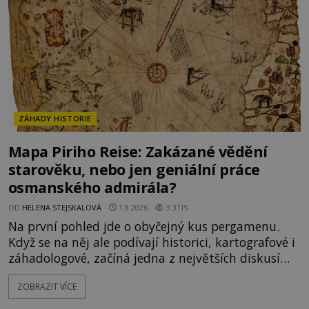
zásoby a každý den znamená další porci strádá
ZÁHADY HISTORIE
Mapa Piriho Reise: Zakázané vědění
starověku, nebo jen geniální práce
osmanského admirála?
OD
HELENA STEJSKALOVÁ
1.8.2026
3.3TIS
Na první pohled jde o obyčejný kus pergamenu.
Když se na něj ale podívají historici, kartografové i
záhadologové, začíná jedna z největších diskusí
moderní historie. Osmanský admirál Piri Reis roku
ZOBRAZIT VÍCE
1513 kreslí mapu světa, která překvapuje
přesností pobřeží Afriky a Jižní Ameriky. Někteří v