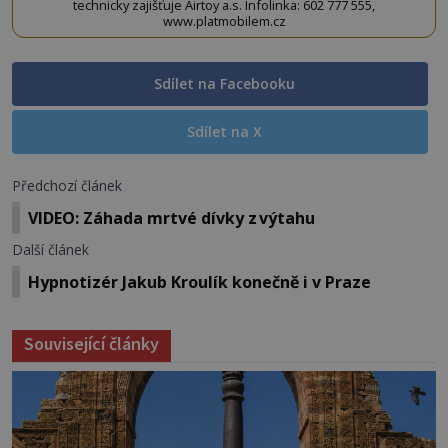
technicky zajišťuje Airtoy a.s. Infolinka: 602 777 555,
www.platmobilem.cz
Sdílet na Facebooku
Sdílet na X
Předchozí článek
VIDEO: Záhada mrtvé dívky z výtahu
Další článek
Hypnotizér Jakub Kroulík konečně i v Praze
Související články