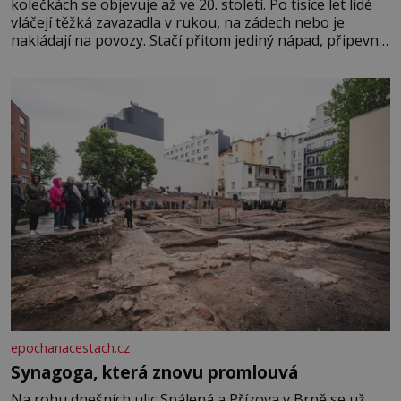
kolečkách se objevuje až ve 20. století. Po tisíce let lidé
vláčejí těžká zavazadla v rukou, na zádech nebo je
nakládají na povozy. Stačí přitom jediný nápad, připevnit
ke kufru kolečka. Jenže právě ten nikdo dlouho
nedostane. Až jednou se na letišti ozve věta, která změní
epochanacestach.cz
Synagoga, která znovu promlouvá
Na rohu dnešních ulic Spálená a Přízova v Brně se už