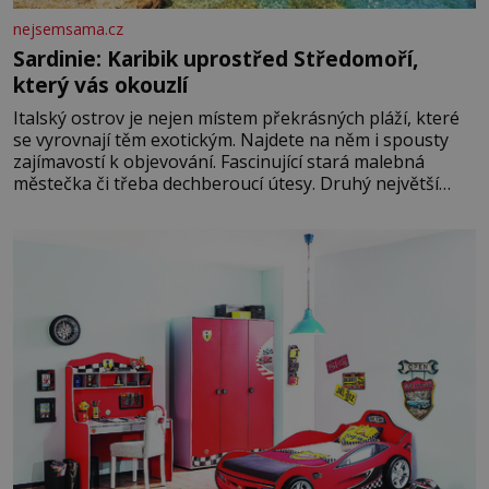
nejsemsama.cz
Sardinie: Karibik uprostřed Středomoří,
který vás okouzlí
Italský ostrov je nejen místem překrásných pláží, které
se vyrovnají těm exotickým. Najdete na něm i spousty
zajímavostí k objevování. Fascinující stará malebná
městečka či třeba dechberoucí útesy. Druhý největší
italský ostrov o velikosti přibližně jedné třetiny České
republiky vás ohromí nejen svými plážemi s bílým
pískem jako v Karibiku, ale i divokou krajinou, také
bohatou historií i luxusem.Zjistěte,