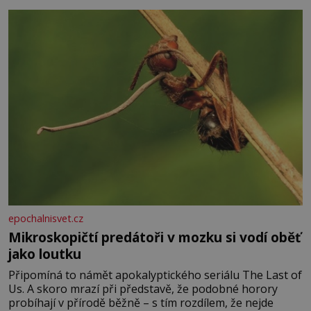
pomeranč, v kořeni je také, ale je ho desetkrát méně), a
kyselinu listovou. Ale
epochalnisvet.cz
Mikroskopičtí predátoři v mozku si vodí oběť
jako loutku
Připomíná to námět apokalyptického seriálu The Last of
Us. A skoro mrazí při představě, že podobné horory
probíhají v přírodě běžně – s tím rozdílem, že nejde