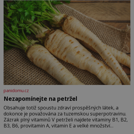
panidomu.cz
Nezapomínejte na petržel
Obsahuje totiž spoustu zdraví prospěšných látek, a
dokonce je považována za tuzemskou superpotravinu.
Zázrak plný vitaminů V petrželi najdete vitaminy B1, B2,
B3, B6, provitamin A, vitamin E a velké množství
vitamínu C (nejvíce ho má nať, dokonce třikrát více než