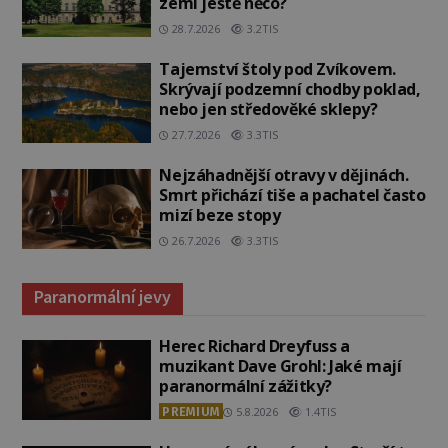
zemí ještě něco?
28.7.2026
3.2TIS
Tajemství štoly pod Zvíkovem.
Skrývají podzemní chodby poklad,
nebo jen středověké sklepy?
27.7.2026
3.3TIS
Nejzáhadnější otravy v dějinách.
Smrt přichází tiše a pachatel často
mizí beze stopy
26.7.2026
3.3TIS
Paranormální jevy
Herec Richard Dreyfuss a
muzikant Dave Grohl: Jaké mají
paranormální zážitky?
PREMIUM
5.8.2026
1.4TIS