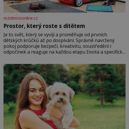
rezidenceonline.cz
Prostor, který roste s dítětem
Je to svět, který se vyvíjí a proměňuje od prvních
dětských krůčků až po dospívání. Správně navržený
pokoj podporuje bezpečí, kreativitu, soustředění i
odpočinek a reaguje na každou etapu života a specifické
potřeby dítěte. Pro nejmenší je klíčová jednoduchost,
měkkost a bezpečí, proto by pokoj miminka měl působit
především klidně a útulně. Předškolní věk je