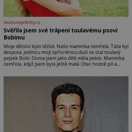
skutecnepribehy.cz
Svěřila jsem své trápení toulavému psovi
Bobimu
Moje dětství bylo těžké. Naše maminka zemřela. Táta byl
despota. Jedinou mojí spřízněnou duší se stal toulavý
pejsek Bobi. Doma jsem jako dítě měla peklo. Maminka
zemřela, když jsem byla ještě malá. Otec hodně pil a
často dokázal propít skoro celou výplatu. Čtyři roky jsem
chodila do školy u nás na vesnici. Měli mě tam rádi,
protože