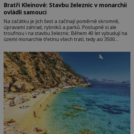
Bratři Kleinové: Stavbu železnic v monarchii
ovládli samouci
Na začátku je jich šest a začínají poměrně skromně,
úpravami zahrad, rybníků a parků. Postupně si ale
troufnou i na stavbu železnic. Během 40 let vybudují na
území monarchie třetinu všech tratí, tedy asi 3500
kilometrů! Ohromně na tom zbohatnou… Podnikavého
ducha zdědí bratři Kleinové po otci Johannovi (1756–
1835), který má malý statek na Jesenicku