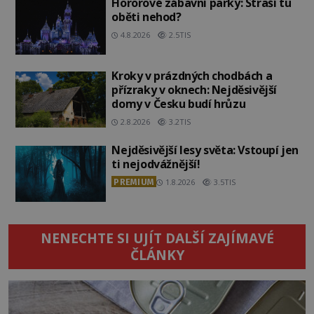
Hororové zábavní parky: Straší tu
oběti nehod?
4.8.2026
2.5TIS
Kroky v prázdných chodbách a
přízraky v oknech: Nejděsivější
domy v Česku budí hrůzu
2.8.2026
3.2TIS
Nejděsivější lesy světa: Vstoupí jen
ti nejodvážnější!
PREMIUM
1.8.2026
3.5TIS
NENECHTE SI UJÍT DALŠÍ ZAJÍMAVÉ
ČLÁNKY