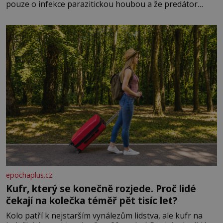
pouze o infekce parazitickou houbou a že predátor
dokáže ovládat jen vývojově nesrovnatelně jednodušší
živočichy, než je člověk. Najít skutečné zombie není nic
nemožného ani v naší přírodě.
epochaplus.cz
Kufr, který se konečně rozjede. Proč lidé
čekají na kolečka téměř pět tisíc let?
Kolo patří k nejstarším vynálezům lidstva, ale kufr na