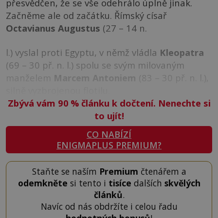
přesvědčen, že se vše odehrálo úplně jinak.
Začněme ale od začátku. Římský císař
Octavianus Augustus
(27 – 14 n.
l.) vyslal proti Egyptu, v němž vládla
Kleopatra
(69 – 30 př. n. l.) spolu se svým milovaným
manželem
Marcem Antoniem
(83 – 30 př. n. l.),
silně vyzbrojenou flotilu.
Zbývá vám 90
%
článku k dočtení. Nenechte si
to ujít!
CO NABÍZÍ
ENIGMAPLUS PREMIUM?
Staňte se naším
Premium
čtenářem a
odemkněte
si tento i
tisíce
dalších
skvělých
článků
.
Navíc od nás obdržíte i celou řadu
hodnotných bonusů
!