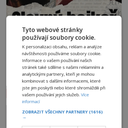
Tyto webové stránky
používají soubory cookie.
K personalizaci obsahu, reklam a analýze
návštěvnosti používáme soubory cookie.
Informace o vašem používání našich
stránek také sdílíme s našimi reklamními a
analytickými partnery, kteří je mohou
kombinovat s dalšími informacemi, které
jste jim poskytli nebo které shromáždili při
Vesmír a technologie
vašem používání jejich služeb.
Více
informací
Podivné události roku 2023: Jsou
ZOBRAZIT VŠECHNY PARTNERY
(1616)
Američané v obležení UFO?
→
PREMIUM
27.7.2026
3.5TIS