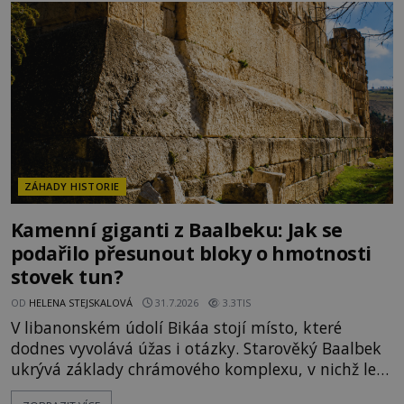
ní vidí důkaz ztracené civilizace nebo dokonce
znalost Antarktidy dávno před jejím objevením.
Jiní tvrdí,
ZÁHADY HISTORIE
Kamenní giganti z Baalbeku: Jak se
podařilo přesunout bloky o hmotnosti
stovek tun?
OD
HELENA STEJSKALOVÁ
31.7.2026
3.3TIS
V libanonském údolí Bikáa stojí místo, které
dodnes vyvolává úžas i otázky. Starověký Baalbek
ukrývá základy chrámového komplexu, v nichž leží
kameny tak obrovské, že se zdá téměř nemožné je