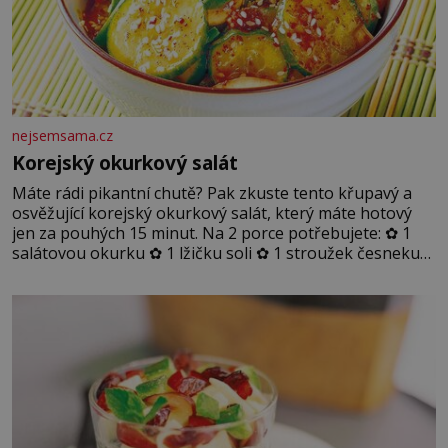
nejsemsama.cz
Korejský okurkový salát
Máte rádi pikantní chutě? Pak zkuste tento křupavý a
osvěžující korejský okurkový salát, který máte hotový
jen za pouhých 15 minut. Na 2 porce potřebujete: ✿ 1
salátovou okurku ✿ 1 lžičku soli ✿ 1 stroužek česneku
✿ 1 lžíci sójové omáčky ✿ 1 lžíci rýžového octa ✿ 1 lžičku
sezamového oleje ✿ 1 lžičku chilli ✿ 1 lžičku cukru ✿ 1
jarní cibulku ✿ 1 lžíci sezamových semínek