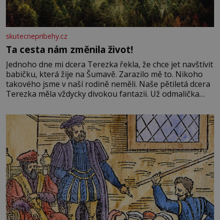
skutecnepribehy.cz
Ta cesta nám změnila život!
Jednoho dne mi dcera Terezka řekla, že chce jet navštívit
babičku, která žije na Šumavě. Zarazilo mě to. Nikoho
takového jsme v naší rodině neměli. Naše pětiletá dcera
Terezka měla vždycky divokou fantazii. Už odmalička
milovala svět pohádek. Každou chvilku mi říkala, že se jí
zdálo o jednorožcích, krásných princeznách, statečných
rytířích a létajících dracích.