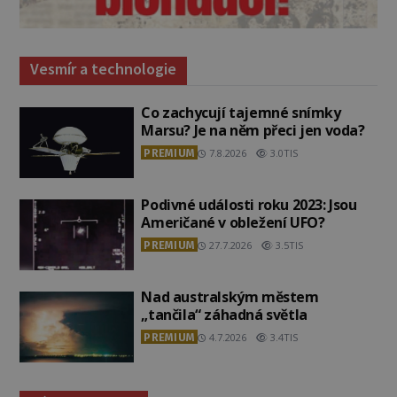
Vesmír a technologie
Co zachycují tajemné snímky
Marsu? Je na něm přeci jen voda?
PREMIUM
7.8.2026
3.0TIS
Podivné události roku 2023: Jsou
Američané v obležení UFO?
PREMIUM
27.7.2026
3.5TIS
Nad australským městem
„tančila“ záhadná světla
PREMIUM
4.7.2026
3.4TIS