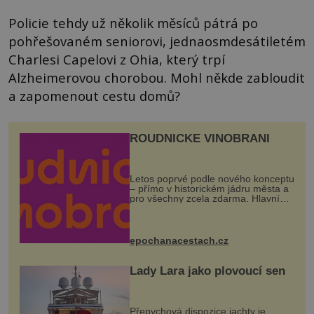
Policie tehdy už několik měsíců pátrá po
pohřešovaném seniorovi, jednaosmdesátiletém
Charlesi Capelovi z Ohia, který trpí
Alzheimerovou chorobou. Mohl někde zabloudit
a zapomenout cestu domů?
ROUDNICKÉ VINOBRANÍ
Letos poprvé podle nového konceptu
– přímo v historickém jádru města a
pro všechny zcela zdarma. Hlavní
program se odehraje na Karlově a
Husově náměstí. Návštěvníci se
mohou těšit na víno, burčák, pes...
epochanacestach.cz
Lady Lara jako plovoucí sen
Přepychová dispozice jachty je