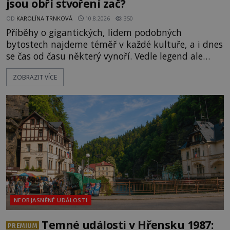
jsou obří stvoření zač?
OD
KAROLÍNA TRNKOVÁ
10.8.2026
350
Příběhy o gigantických, lidem podobných
bytostech najdeme téměř v každé kultuře, a i dnes
se čas od času některý vynoří. Vedle legend ale
existuje také mnoho artefaktů, staveb či dokonce
ZOBRAZIT VÍCE
očitých svědectví, které údajně dokazují, že obři
žili a dost možná stále žijí mezi námi.
Prozkoumejte je společně s ENIGMOU! [gallery
ids="169494,169495,169496,169498,169499,169500,
NEOBJASNĚNÉ UDÁLOSTI
Temné události v Hřensku 1987:
PREMIUM