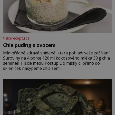
tisicereceptu.cz
Chia puding s ovocem
Mimořádně zdravá snídaně, která pohladí vaše zažívání.
Suroviny na 4 porce 120 ml kokosového mléka 30 g chia
semínek 1 lžíce medu Postup Do misky či přímo do
skleniček nasypeme chia semí