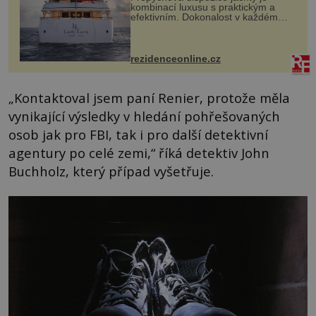
kombinací luxusu s praktickým a
efektivním. Dokonalost v každém
detailu představuje značka Fendi
Casa, kterou byly vybaveny její
paluby. Monacký přístav nabízí
každoročn...
rezidenceonline.cz
„Kontaktoval jsem paní Renier, protože měla
vynikající výsledky v hledání pohřešovaných
osob jak pro FBI, tak i pro další detektivní
agentury po celé zemi,“ říká detektiv John
Buchholz, který případ vyšetřuje.