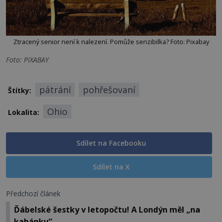
Ztracený senior není k nalezení. Pomůže senzibilka? Foto: Pixabay
Foto: PIXABAY
pátrání
pohřešovaní
Štítky:
Ohio
Lokalita:
Sdílet na Facebooku
Sdílet na X
Předchozí článek
Ďábelské šestky v letopočtu! A Londýn měl „na
kahánku“…