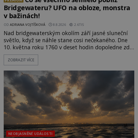
PREMIUM
Bridgewateru? UFO na obloze, monstra
v bažinách!
OD
ADRIANA VOJTÍŠKOVÁ
8.8.2026
2.6TIS
Nad bridgewaterským okolím září jasné sluneční
světlo, když se náhle stane cosi nečekaného. Dne
10. května roku 1760 v deset hodin dopoledne zde
dojde k vůbec prvnímu historicky doloženému
ZOBRAZIT VÍCE
přeletu UFO. Podle záznamů vyzařuje takové
světlo, že vypadá jako „koule hořícího ohně“. Jde
jen o nějaký optický klam, nebo se zde skutečně
právě vznáší mimozemská loď
NEOBJASNĚNÉ UDÁLOSTI