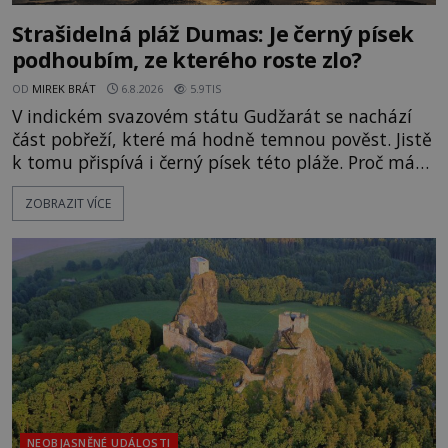
Strašidelná pláž Dumas: Je černý písek
podhoubím, ze kterého roste zlo?
OD
MIREK BRÁT
6.8.2026
5.9TIS
V indickém svazovém státu Gudžarát se nachází
část pobřeží, které má hodně temnou pověst. Jistě
k tomu přispívá i černý písek této pláže. Proč má
pláž takové netypické zbarvení? Nakolik jsou
ZOBRAZIT VÍCE
pravdivé historky, že zde došlo k nevysvětlitelným
zmizením turistů? Ti, kteří se nebojí, nás mohou
následovat. Vstupujeme na pláž Dumas ve městě
Surat. Gu
NEOBJASNĚNÉ UDÁLOSTI