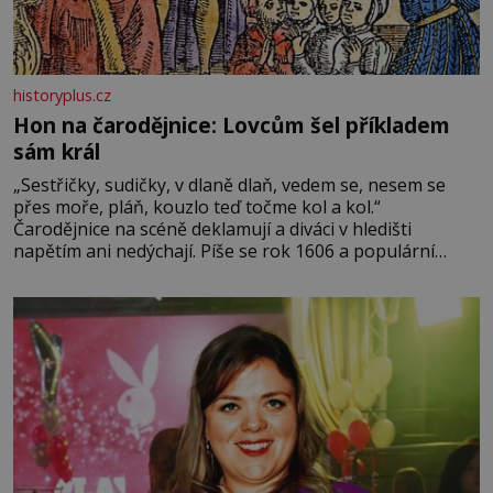
historyplus.cz
Hon na čarodějnice: Lovcům šel příkladem
sám král
„Sestřičky, sudičky, v dlaně dlaň, vedem se, nesem se
přes moře, pláň, kouzlo teď točme kol a kol.“
Čarodějnice na scéně deklamují a diváci v hledišti
napětím ani nedýchají. Píše se rok 1606 a populární
anglický dramatik William Shakespeare uvádí svou
Tragédii o Macbethovi. Napsal ji pro krále Jakuba I., jenž
v roce 1603 vystřídal