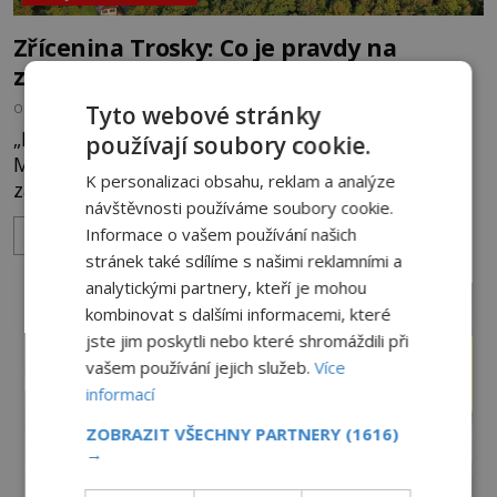
Zřícenina Trosky: Co je pravdy na
zvěstech o tajné chodbě?
Tyto webové stránky
OD
MICHAELA HOLUBOVÁ
5.8.2026
3.4TIS
„Budeš se smažit v horoucích peklech!“ povykuje
používají soubory cookie.
Markéta na o dvě generace mladší Barboru. Ta jí
K personalizaci obsahu, reklam a analýze
za chvíli slovní palbu opětuje. První je zarytá
návštěvnosti používáme soubory cookie.
katolička, druhá přesvědčená kališnice. A každá z
Informace o vašem používání našich
ZOBRAZIT VÍCE
nich se usídlí na jedné z věží slavného hradu
stránek také sdílíme s našimi reklamními a
Trosky. Šlechtic Ota IV. z Bergova (1399–1452) patří
analytickými partnery, kteří je mohou
mezi vůdce protihusitského boje. Za manželku má
kombinovat s dalšími informacemi, které
skutečně jistou
jste jim poskytli nebo které shromáždili při
vašem používání jejich služeb.
Více
informací
ZOBRAZIT VŠECHNY PARTNERY
(1616)
→