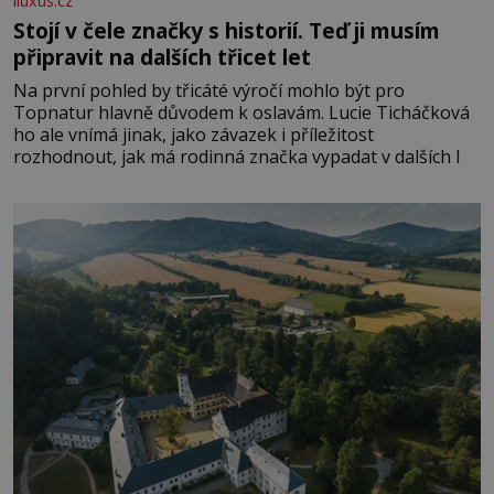
iluxus.cz
Stojí v čele značky s historií. Teď ji musím
připravit na dalších třicet let
Na první pohled by třicáté výročí mohlo být pro
Topnatur hlavně důvodem k oslavám. Lucie Ticháčková
ho ale vnímá jinak, jako závazek i příležitost
rozhodnout, jak má rodinná značka vypadat v dalších l