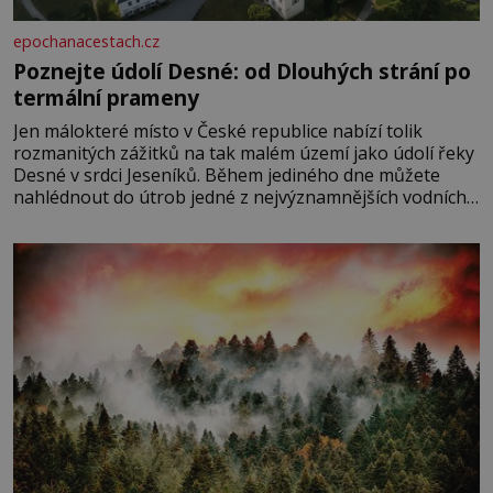
epochanacestach.cz
Poznejte údolí Desné: od Dlouhých strání po
termální prameny
Jen málokteré místo v České republice nabízí tolik
rozmanitých zážitků na tak malém území jako údolí řeky
Desné v srdci Jeseníků. Během jediného dne můžete
nahlédnout do útrob jedné z nejvýznamnějších vodních
elektráren v Evropě, vydat se na horské hřebeny, projet
se na koloběžce a den zakončit poznáváním památek ve
Velkých Losinách nebo v termálním