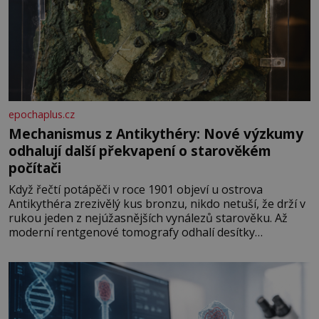
epochaplus.cz
Mechanismus z Antikythéry: Nové výzkumy
odhalují další překvapení o starověkém
počítači
Když řečtí potápěči v roce 1901 objeví u ostrova
Antikythéra zrezivělý kus bronzu, nikdo netuší, že drží v
rukou jeden z nejúžasnějších vynálezů starověku. Až
moderní rentgenové tomografy odhalí desítky
ozubených kol ukrytých uvnitř. Mechanismus z
Antikythéry je dnes považován za nejstarší známý
analogový počítač na světě. Přesto ani po více než sto
letech výzkumu