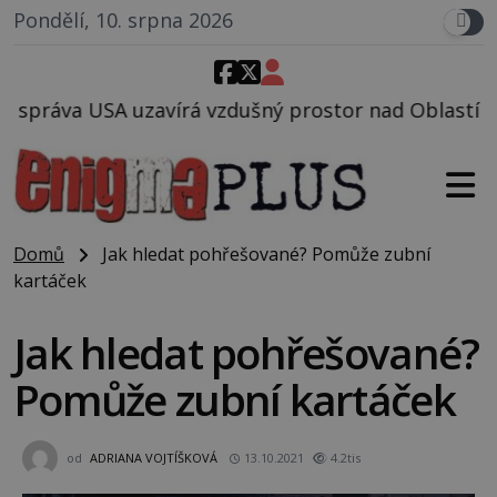
Pondělí, 10. srpna 2026
dušný prostor nad Oblastí 51, mohlo to souviset s te
Domů
Jak hledat pohřešované? Pomůže zubní
kartáček
Jak hledat pohřešované?
Pomůže zubní kartáček
od
ADRIANA VOJTÍŠKOVÁ
13.10.2021
4.2tis