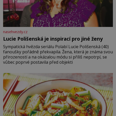
nasehvezdy.cz
Lucie Polišenská je inspirací pro jiné ženy
Sympatická hvězda seriálu Polabí Lucie Polišenská (40)
fanoušky pořádně překvapila. Žena, která je známa svou
přirozeností a na okázalou módu si příliš nepotrpí, se
vůbec poprvé postavila před objekti