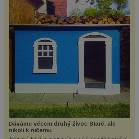
Dáváme věcem druhý život: Staré, ale
nikoli k ničemu
Je hezké, když si schováváte staré či nepotřebné věci,