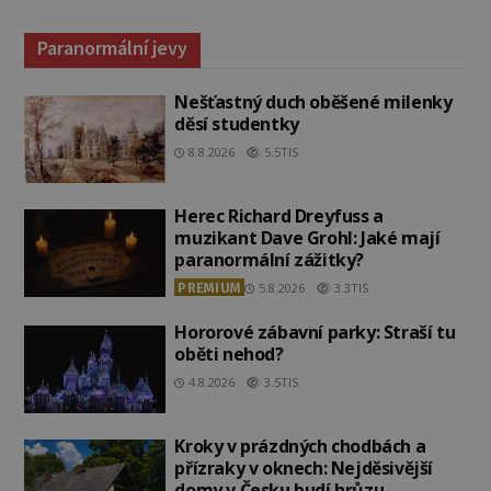
Paranormální jevy
Nešťastný duch oběšené milenky
děsí studentky
8.8.2026
5.5TIS
Herec Richard Dreyfuss a
muzikant Dave Grohl: Jaké mají
paranormální zážitky?
PREMIUM
5.8.2026
3.3TIS
Hororové zábavní parky: Straší tu
oběti nehod?
4.8.2026
3.5TIS
Kroky v prázdných chodbách a
přízraky v oknech: Nejděsivější
domy v Česku budí hrůzu