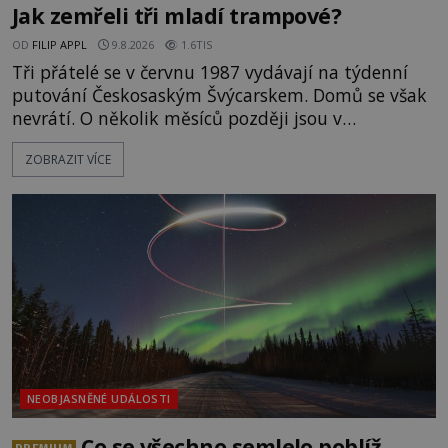
Jak zemřeli tři mladí trampové?
OD
FILIP APPL
9.8.2026
1.6TIS
Tři přátelé se v červnu 1987 vydávají na týdenní
putování Českosaským Švýcarskem. Domů se však
nevrátí. O několik měsíců později jsou v
nepřístupných skalách u Hřenska nalezeny jejich
ZOBRAZIT VÍCE
kostry – a s nimi stopy, které se jen obtížně slučují
s nešťastnou náhodou. Zabil mladé trampy
přírodní živel, neznámý útočník, nebo někdo, koho
tehdejší režim nechtěl odhalit? [gallery
ids="171131,171132,1711
NEOBJASNĚNÉ UDÁLOSTI
Co se všechno semlelo poblíž