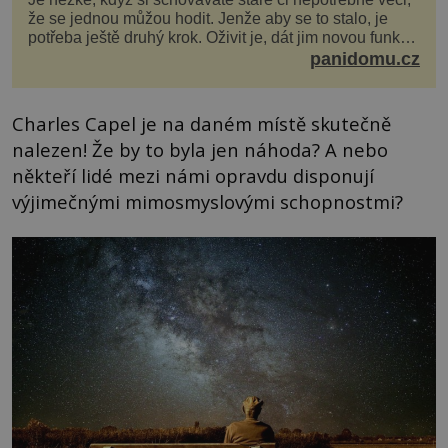
že se jednou můžou hodit. Jenže aby se to stalo, je
potřeba ještě druhý krok. Oživit je, dát jim novou funkci
a obvykle jim také dopřát zkrášlova...
panidomu.cz
Charles Capel je na daném místě skutečně
nalezen! Že by to byla jen náhoda? A nebo
někteří lidé mezi námi opravdu disponují
výjimečnými mimosmyslovými schopnostmi?