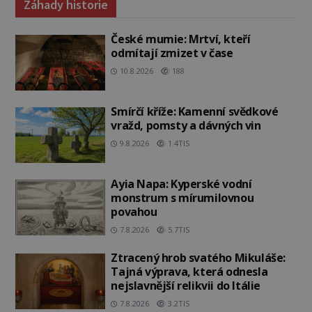
Záhady historie
České mumie: Mrtví, kteří
odmítají zmizet v čase
10.8.2026
188
Smírčí kříže: Kamenní svědkové
vražd, pomsty a dávných vin
9.8.2026
1.4TIS
Ayia Napa: Kyperské vodní
monstrum s mírumilovnou
povahou
7.8.2026
5.7TIS
Ztracený hrob svatého Mikuláše:
Tajná výprava, která odnesla
nejslavnější relikvii do Itálie
7.8.2026
3.2TIS