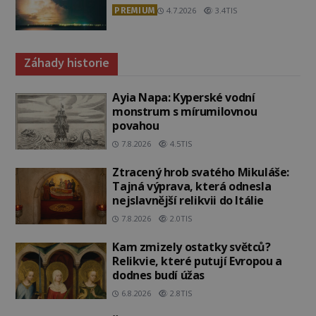
PREMIUM
4.7.2026
3.4TIS
Záhady historie
Ayia Napa: Kyperské vodní
monstrum s mírumilovnou
povahou
7.8.2026
4.5TIS
Ztracený hrob svatého Mikuláše:
Tajná výprava, která odnesla
nejslavnější relikvii do Itálie
7.8.2026
2.0TIS
Kam zmizely ostatky světců?
Relikvie, které putují Evropou a
dodnes budí úžas
6.8.2026
2.8TIS