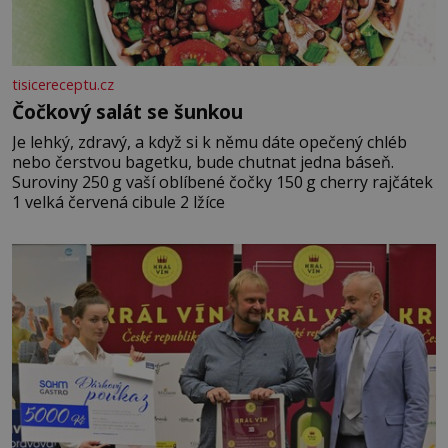
tisicereceptu.cz
Čočkový salát se šunkou
Je lehký, zdravý, a když si k němu dáte opečený chléb
nebo čerstvou bagetku, bude chutnat jedna báseň.
Suroviny 250 g vaší oblíbené čočky 150 g cherry rajčátek
1 velká červená cibule 2 lžíce