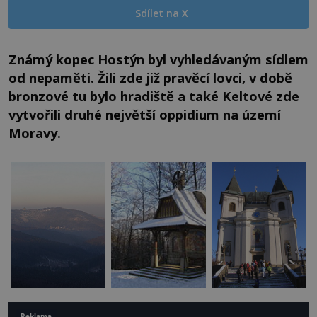
Sdílet na X
Známý kopec Hostýn byl vyhledávaným sídlem
od nepaměti. Žili zde již pravěcí lovci, v době
bronzové tu bylo hradiště a také Keltové zde
vytvořili druhé největší oppidium na území
Moravy.
Reklama