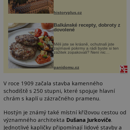
český architekt Josef Hlávka. Ten si
na něm dal mimořádně záležet. Jeho
stavební plány by při ...
historyplus.cz
Balkánské recepty, dobroty z
dovolené
Měli jste se krásně, ochutnali jste
zajímavé pokrmy a rádi byste si ten
zážitek zopakovali? Není nic
snazšího. Pljeskavica (10 porcí)
Možná jste ji ochutnali na dovolené v
bývalé Jugoslávii, lze ji vi...
panidomu.cz
V roce 1909 začala stavba kamenného
schodiště s 250 stupni, které spojuje hlavní
chrám s kaplí u zázračného pramenu.
Hostýn je známý také místní křížovou cestou od
významného architekta
Dušana Jurkoviče
.
Jednotlivé kapličky připomínají lidové stavby a