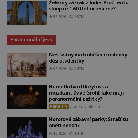
Železný zázrak z Indie: Proč tento
sloup už 1 600 let nezná rez?
5.8.2026
2.8TIS
Paranormální jevy
Nešťastný duch oběšené milenky
děsí studentky
8.8.2026
3.4TIS
Herec Richard Dreyfuss a
muzikant Dave Grohl: Jaké mají
paranormální zážitky?
PREMIUM
5.8.2026
3.0TIS
Hororové zábavní parky: Straší tu
oběti nehod?
4.8.2026
3.4TIS