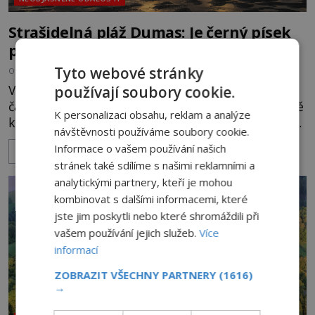
Strašidelná pláž Dumas: Je černý písek
podhoubím, ze kterého roste zlo?
Tyto webové stránky
OD
MIREK BRÁT
6.8.2026
5.3TIS
V indickém svazovém státu Gudžarát se nachází
používají soubory cookie.
část pobřeží, které má hodně temnou pověst. Jistě
K personalizaci obsahu, reklam a analýze
k tomu přispívá i černý písek této pláže. Proč má
návštěvnosti používáme soubory cookie.
pláž takové netypické zbarvení? Nakolik jsou
Informace o vašem používání našich
ZOBRAZIT VÍCE
pravdivé historky, že zde došlo k nevysvětlitelným
stránek také sdílíme s našimi reklamními a
zmizením turistů? Ti, kteří se nebojí, nás mohou
analytickými partnery, kteří je mohou
následovat. Vstupujeme na pláž Dumas ve městě
kombinovat s dalšími informacemi, které
Surat. Gu
jste jim poskytli nebo které shromáždili při
vašem používání jejich služeb.
Více
informací
ZOBRAZIT VŠECHNY PARTNERY
(1616)
→