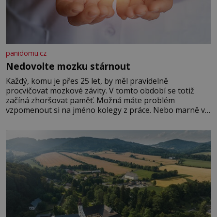
panidomu.cz
Nedovolte mozku stárnout
Každý, komu je přes 25 let, by měl pravidelně
procvičovat mozkové závity. V tomto období se totiž
začíná zhoršovat paměť. Možná máte problém
vzpomenout si na jméno kolegy z práce. Nebo marně v
paměti lovíte název knížky, kterou jste nedávno přečetli.
Je to opravdu tak, s věkem jako kdyby se paměť
rozhodla stávkovat. Cvičte