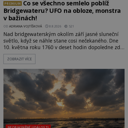
Co se všechno semlelo poblíž
PREMIUM
Bridgewateru? UFO na obloze, monstra
v bažinách!
OD
ADRIANA VOJTÍŠKOVÁ
8.8.2026
521
Nad bridgewaterským okolím září jasné sluneční
světlo, když se náhle stane cosi nečekaného. Dne
10. května roku 1760 v deset hodin dopoledne zde
dojde k vůbec prvnímu historicky doloženému
ZOBRAZIT VÍCE
přeletu UFO. Podle záznamů vyzařuje takové
světlo, že vypadá jako „koule hořícího ohně“. Jde
jen o nějaký optický klam, nebo se zde skutečně
právě vznáší mimozemská loď
NEOBJASNĚNÉ UDÁLOSTI