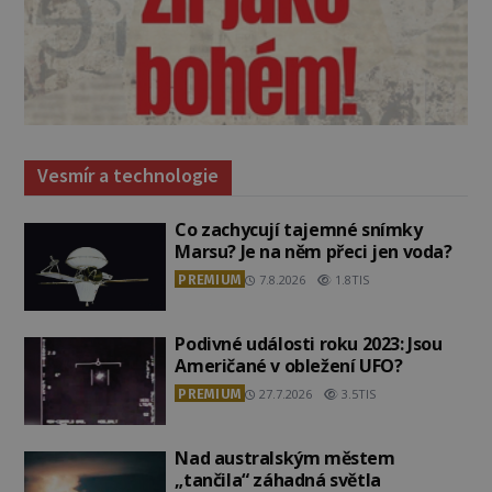
Vesmír a technologie
Co zachycují tajemné snímky
Marsu? Je na něm přeci jen voda?
PREMIUM
7.8.2026
1.8TIS
Podivné události roku 2023: Jsou
Američané v obležení UFO?
PREMIUM
27.7.2026
3.5TIS
Nad australským městem
„tančila“ záhadná světla