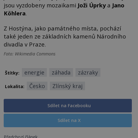
jsou vyzdobeny mozaikami
Joži Úprky
a
Jano
Köhlera
.
Z Hostýna, jako památného místa, pochází
také jeden ze základních kamenů Národního
divadla v Praze.
Foto: Wikimedia Commons
energie
záhada
zázraky
Štítky:
Česko
Zlínský kraj
Lokalita:
Sdílet na Facebooku
Sdílet na X
Předchozí článek