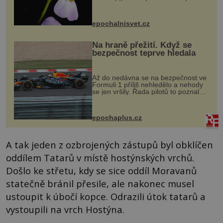
dvakrát. Přesně to se občas v
přírodě stane – a podle nového
výzkumu to může být pro druhy
epochalnisvet.cz
vstupenka...
Na hraně přežití. Když se
bezpečnost teprve hledala
Až do nedávna se na bezpečnost ve
Formuli 1 příliš nehledělo a nehody
se jen vršily. Řada pilotů to poznala
na vlastní kůži, často s trvalými
následky nebo bohužel i ztrátou
života. Dnes nepochopiteln...
epochaplus.cz
A tak jeden z ozbrojených zástupů byl obklíčen
oddílem Tatarů v místě hostýnských vrchů.
Došlo ke střetu, kdy se sice oddíl Moravanů
statečně bránil přesile, ale nakonec musel
ustoupit k úbočí kopce. Odrazili útok tatarů a
vystoupili na vrch Hostýna.