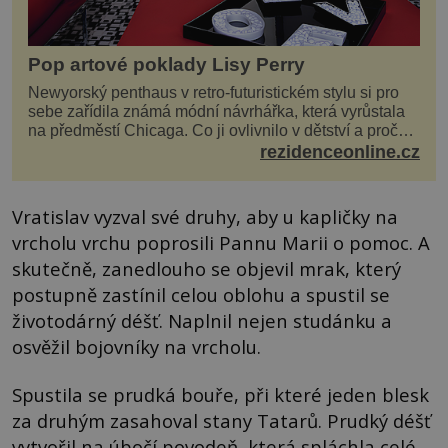
Pop artové poklady Lisy Perry
Newyorský penthaus v retro-futuristickém stylu si pro
sebe zařídila známá módní návrhářka, která vyrůstala
na předměstí Chicaga. Co ji ovlivnilo v dětství a proč
vypadá její domov právě takto? Interié...
rezidenceonline.cz
Vratislav vyzval své druhy, aby u kapličky na
vrcholu vrchu poprosili Pannu Marii o pomoc. A
skutečně, zanedlouho se objevil mrak, který
postupně zastínil celou oblohu a spustil se
životodárný déšť. Naplnil nejen studánku a
osvěžil bojovníky na vrcholu.
Spustila se prudká bouře, při které jeden blesk
za druhým zasahoval stany Tatarů. Prudký déšť
vytvořil na úbočí povodeň, která spláchla celé