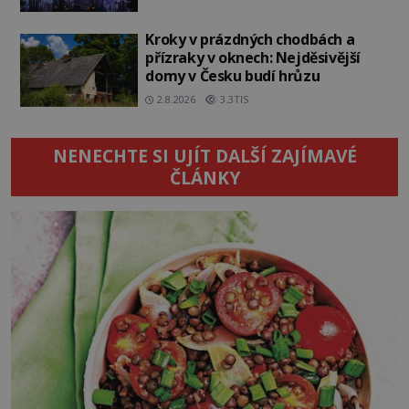
Kroky v prázdných chodbách a
přízraky v oknech: Nejděsivější
domy v Česku budí hrůzu
2.8.2026
3.3TIS
NENECHTE SI UJÍT DALŠÍ ZAJÍMAVÉ
ČLÁNKY