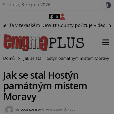
Sobota, 8. srpna 2026
eWitt County pořizuje video, na kterém před jeho vo
Domů
Jak se stal Hostýn památným místem Moravy
Jak se stal Hostýn
památným místem
Moravy
od
LUCIE KUBEŠOVÁ
24.3.2020
4.3tis