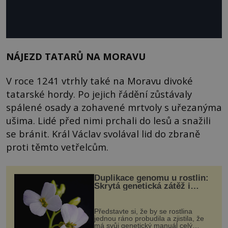
NÁJEZD TATARŮ NA MORAVU
V roce 1241 vtrhly také na Moravu divoké
tatarské hordy. Po jejich řádění zůstávaly
spálené osady a zohavené mrtvoly s uřezanýma
ušima. Lidé před nimi prchali do lesů a snažili
se bránit. Král Václav svolával lid do zbraně
proti těmto vetřelcům.
Duplikace genomu u rostlin:
Skrytá genetická zátěž i
evoluční výhoda
Představte si, že by se rostlina
jednou ráno probudila a zjistila, že
má svůj genetický manuál celý