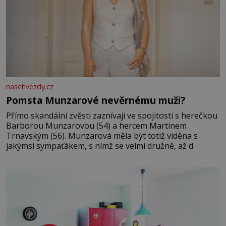
nasehvezdy.cz
Pomsta Munzarové nevěrnému muži?
Přímo skandální zvěsti zaznívají ve spojitosti s herečkou
Barborou Munzarovou (54) a hercem Martinem
Trnavským (56). Munzarová měla být totiž viděna s
jakýmsi sympaťákem, s nímž se velmi družně, až d