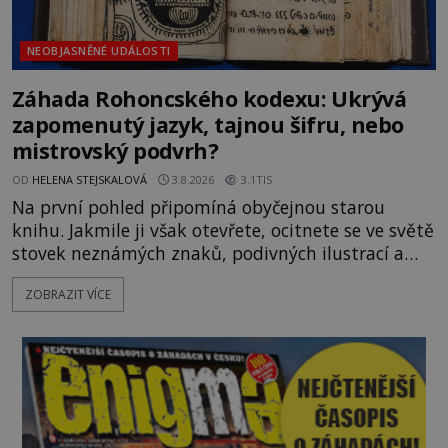
NEOBJASNĚNÉ UDÁLOSTI
Záhada Rohoncského kodexu: Ukrývá
zapomenutý jazyk, tajnou šifru, nebo
mistrovský podvrh?
OD
HELENA STEJSKALOVÁ
3.8.2026
3.1TIS
Na první pohled připomíná obyčejnou starou
knihu. Jakmile ji však otevřete, ocitnete se ve světě
stovek neznámých znaků, podivných ilustrací a
textu, který už téměř dvě století vzdoruje všem
ZOBRAZIT VÍCE
pokusům o rozluštění. Rohoncský kodex patří mezi
největší záhady evropských dějin a dodnes nikdo s
jistotou neví, kdo jej napsal, kdy vznikl ani co
vlastně vypráví. Rohoncský kodex se poprvé
objevuje v roce