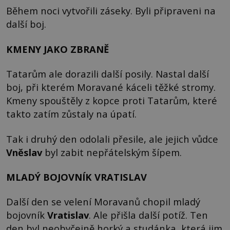
Během noci vytvořili záseky. Byli připraveni na
další boj.
KMENY JAKO ZBRANĚ
Tatarům ale dorazili další posily. Nastal další
boj, při kterém Moravané káceli těžké stromy.
Kmeny spouštěly z kopce proti Tatarům, které
takto zatím zůstaly na úpatí.
Tak i druhý den odolali přesile, ale jejich vůdce
Vněslav
byl zabit nepřátelským šípem.
MLADÝ BOJOVNÍK VRATISLAV
Další den se velení Moravanů chopil mladý
bojovník
Vratislav
. Ale přišla další potíž. Ten
den byl neobyčejně horký a studánka, která jim