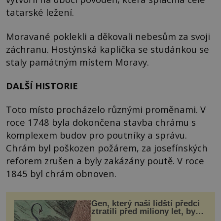
tatarské ležení.
Moravané poklekli a děkovali nebesům za svoji
záchranu. Hostýnská kaplička se studánkou se
staly památným místem Moravy.
DALŠÍ HISTORIE
Toto místo procházelo různými proměnami. V
roce 1748 byla dokončena stavba chrámu s
komplexem budov pro poutníky a správu.
Chrám byl poškozen požárem, za josefínských
reforem zrušen a byly zakázány poutě. V roce
1845 byl chrám obnoven.
Gen, který naši lidští předci
ztratili před miliony let, by
mohl pomoci s léčbou