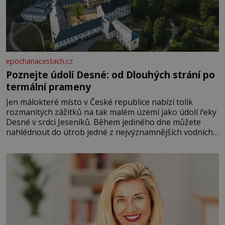
epochanacestach.cz
Poznejte údolí Desné: od Dlouhých strání po
termální prameny
Jen málokteré místo v České republice nabízí tolik
rozmanitých zážitků na tak malém území jako údolí řeky
Desné v srdci Jeseníků. Během jediného dne můžete
nahlédnout do útrob jedné z nejvýznamnějších vodních
elektráren v Evropě, vydat se na horské hřebeny, projet
se na koloběžce a den zakončit poznáváním památek ve
Velkých Losinách nebo v termálním