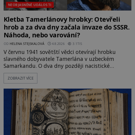
NEOBJASNĚNÉ UDÁLOSTI
Kletba Tamerlánovy hrobky: Otevřeli
hrob a za dva dny začala invaze do SSSR.
Náhoda, nebo varování?
OD
HELENA STEJSKALOVÁ
4.8.2026
3.1TIS
V červnu 1941 sovětští vědci otevírají hrobku
slavného dobyvatele Tamerlána v uzbeckém
Samarkandu. O dva dny později nacistické
Německo zahajuje operaci Barbarossa a napadá
ZOBRAZIT VÍCE
Sovětský svaz. Shoda dat je natolik zarážející, že se
rodí jedna z nejslavnějších „kleteb“ 20. století. Je
na legendě něco pravdy, nebo jde jen o fascinující
souhru okolností? Když antropolog Michail
Gerasimov (1907-1970) a