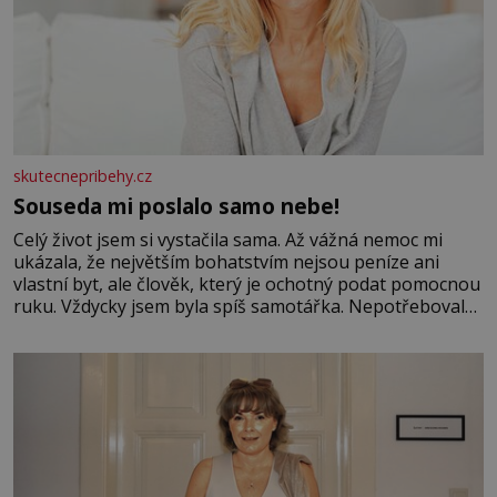
skutecnepribehy.cz
Souseda mi poslalo samo nebe!
Celý život jsem si vystačila sama. Až vážná nemoc mi
ukázala, že největším bohatstvím nejsou peníze ani
vlastní byt, ale člověk, který je ochotný podat pomocnou
ruku. Vždycky jsem byla spíš samotářka. Nepotřebovala
jsem kolem sebe partu kamarádek ani partnera. Stačily
mi knihy, práce a hlavně klid. Hned po studiích jsem
odešla z rodného města,