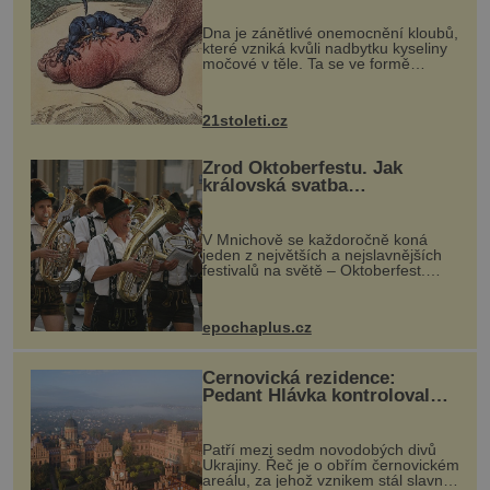
„nemoci králů“
Dna je zánětlivé onemocnění kloubů,
které vzniká kvůli nadbytku kyseliny
močové v těle. Ta se ve formě
krystalků ukládá v blízkosti kloubů,
nejčastěji přitom postihuje palce na
nohou, a způsobuje bole...
21stoleti.cz
Zrod Oktoberfestu. Jak
královská svatba
odstartovala největší pivní
festival světa
V Mnichově se každoročně koná
jeden z největších a nejslavnějších
festivalů na světě – Oktoberfest.
Každý rok přiláká miliony
návštěvníků, kteří si vychutnávají
pivo, tradiční jídlo a bavorskou
epochaplus.cz
kultur...
Černovická rezidence:
Pedant Hlávka kontroloval
každou cihlu
Patří mezi sedm novodobých divů
Ukrajiny. Řeč je o obřím černovickém
areálu, za jehož vznikem stál slavný