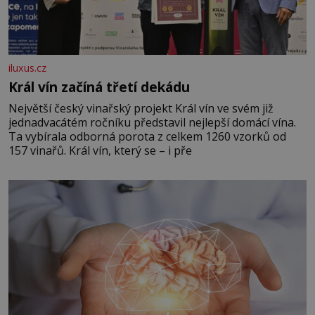
iluxus.cz
Král vín začíná třetí dekádu
Největší český vinařský projekt Král vín ve svém již
jednadvacátém ročníku představil nejlepší domácí vína.
Ta vybírala odborná porota z celkem 1260 vzorků od
157 vinařů. Král vín, který se – i pře