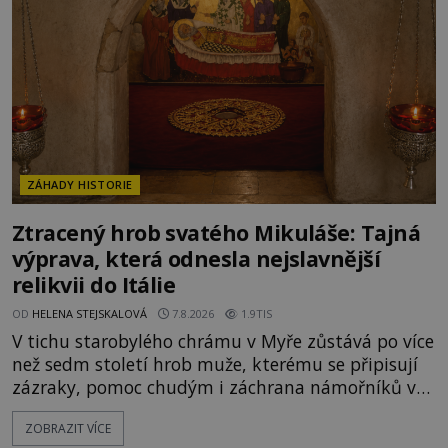
V blízkosti Mysu Greco, jak se přez
ZÁHADY HISTORIE
Ztracený hrob svatého Mikuláše: Tajná
výprava, která odnesla nejslavnější
relikvii do Itálie
OD
HELENA STEJSKALOVÁ
7.8.2026
1.9TIS
V tichu starobylého chrámu v Myře zůstává po více
než sedm století hrob muže, kterému se připisují
zázraky, pomoc chudým i záchrana námořníků v
bouřích. Pak ale přichází rok 1087 a klidné místo
ZOBRAZIT VÍCE
se mění v dějiště podivné noční výpravy. Skupina