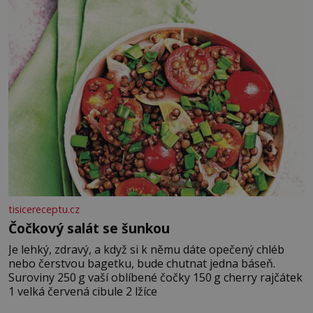
tisicereceptu.cz
Čočkový salát se šunkou
Je lehký, zdravý, a když si k němu dáte opečený chléb
nebo čerstvou bagetku, bude chutnat jedna báseň.
Suroviny 250 g vaší oblíbené čočky 150 g cherry rajčátek
1 velká červená cibule 2 lžíce