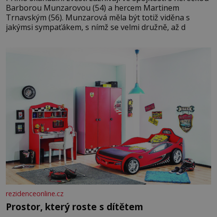
Barborou Munzarovou (54) a hercem Martinem
Trnavským (56). Munzarová měla být totiž viděna s
jakýmsi sympaťákem, s nímž se velmi družně, až d
rezidenceonline.cz
Prostor, který roste s dítětem