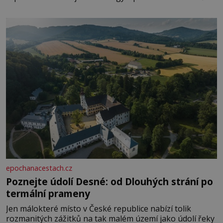
paměti lovíte název knížky, kterou jste nedávno přečetli.
Je to opravdu tak, s věkem jako kdyby se paměť
rozhodla stávkovat. Cvičte
epochanacestach.cz
Poznejte údolí Desné: od Dlouhých strání po
termální prameny
Jen málokteré místo v České republice nabízí tolik
rozmanitých zážitků na tak malém území jako údolí řeky