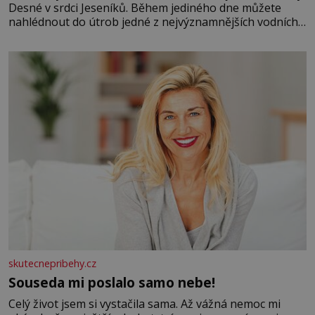
Desné v srdci Jeseníků. Během jediného dne můžete
nahlédnout do útrob jedné z nejvýznamnějších vodních
elektráren v Evropě, vydat se na horské hřebeny, projet
se na koloběžce a den zakončit poznáváním památek ve
Velkých Losinách nebo v termálním
skutecnepribehy.cz
Souseda mi poslalo samo nebe!
Celý život jsem si vystačila sama. Až vážná nemoc mi