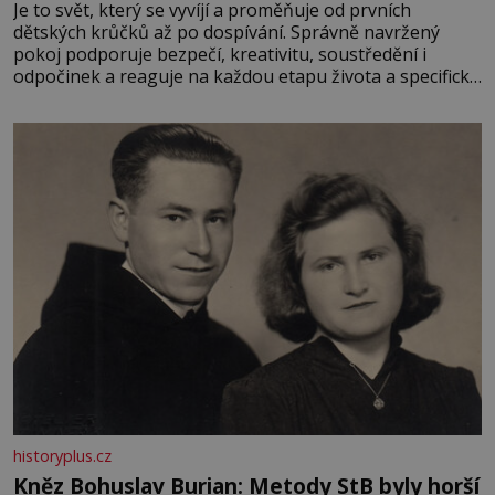
Je to svět, který se vyvíjí a proměňuje od prvních
dětských krůčků až po dospívání. Správně navržený
pokoj podporuje bezpečí, kreativitu, soustředění i
odpočinek a reaguje na každou etapu života a specifické
potřeby dítěte. Pro nejmenší je klíčová jednoduchost,
měkkost a bezpečí, proto by pokoj miminka měl působit
především klidně a útulně. Předškolní věk je
historyplus.cz
Kněz Bohuslav Burian: Metody StB byly horší