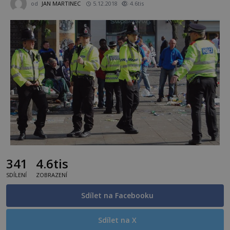
od
JAN MARTINEC
5.12.2018
4.6tis
341
4.6tis
SDÍLENÍ
ZOBRAZENÍ
Sdílet na Facebooku
Sdílet na X