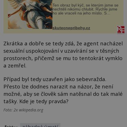
Ten obraz byl kýč, se kterým jsme se
nechtěli nikomu chlubit. Rychle jsme
ho ale vraceli na jeho místo. S
manželem Vaškem jsme si pořídili
chaloupku, takový domek na severu
Čech, kde jsme si naplánova...
skutecnepribehy.cz
Zkrátka a dobře se tedy zdá, že agent nacházel
sexuální uspokojování v uzavírání se v těsných
prostorech, přičemž se mu to tentokrát vymklo
a zemřel.
Případ byl tedy uzavřen jako sebevražda.
Přesto lze dodnes narazit na názor, že není
možné, aby se člověk sám natěsnal do tak malé
tašky. Kde je tedy pravda?
Foto: 2x wikipedia.org