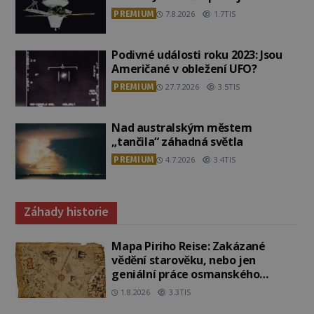
PREMIUM
7.8.2026
1.7TIS
Podivné události roku 2023: Jsou
Američané v obležení UFO?
PREMIUM
27.7.2026
3.5TIS
Nad australským městem
„tančila“ záhadná světla
PREMIUM
4.7.2026
3.4TIS
Záhady historie
Mapa Piriho Reise: Zakázané
vědění starověku, nebo jen
geniální práce osmanského
admirála?
1.8.2026
3.3TIS