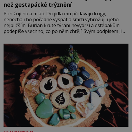
než gestapácké trýznění
Ponižují ho a mlátí. Do jídla mu přidávají drogy,
nenechají ho pořádně vyspat a smrtí vyhrožují i jeho
nejbližším. Burian kruté týrání nevydrží a estébákům
podepíše všechno, co po něm chtějí. Svým podpisem jim
potvrdí také to, že na něj během výslechů nikdo nevyvíjel
fyzický ani psychický nátlak. Syn brněnského řezníka
chce být knězem a