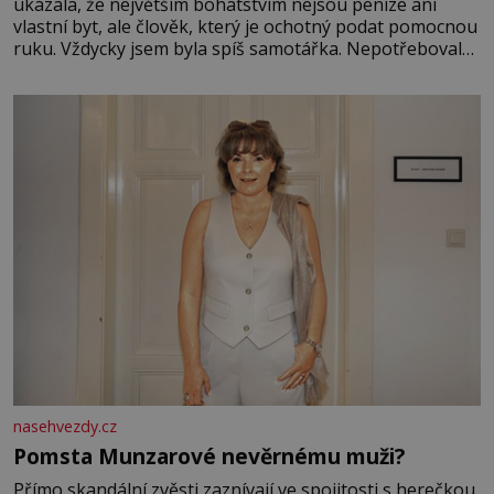
ukázala, že největším bohatstvím nejsou peníze ani
vlastní byt, ale člověk, který je ochotný podat pomocnou
ruku. Vždycky jsem byla spíš samotářka. Nepotřebovala
jsem kolem sebe partu kamarádek ani partnera. Stačily
mi knihy, práce a hlavně klid. Hned po studiích jsem
odešla z rodného města,
nasehvezdy.cz
Pomsta Munzarové nevěrnému muži?
Přímo skandální zvěsti zaznívají ve spojitosti s herečkou