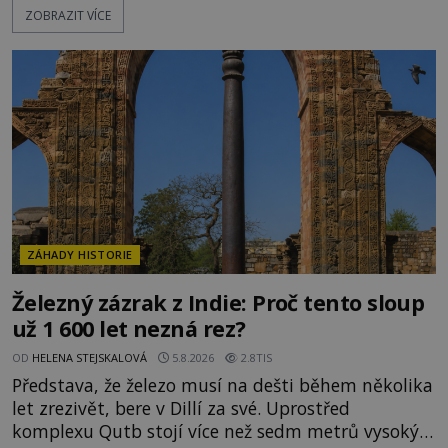
ZOBRAZIT VÍCE
záhady, krádeže i nečekané objevy. Jejich osudy
připomínají dobrodružné romány, přesto se opírají
o skutečné historické události. Ve středověké
Evropě mají relikvie mimořádnou hodnotu. Nejsou
jen předmětem úcty
ZÁHADY HISTORIE
Železný zázrak z Indie: Proč tento sloup
už 1 600 let nezná rez?
OD
HELENA STEJSKALOVÁ
5.8.2026
2.8TIS
Představa, že železo musí na dešti během několika
let zrezivět, bere v Dillí za své. Uprostřed
komplexu Qutb stojí více než sedm metrů vysoký