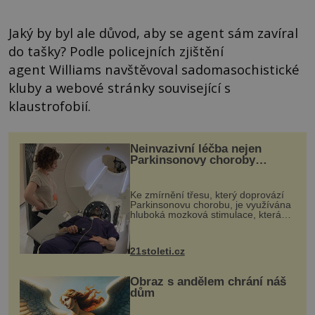
Jaký by byl ale důvod, aby se agent sám zavíral
do tašky? Podle policejních zjištění
agent Williams navštěvoval sadomasochistické
kluby a webové stránky související s
klaustrofobií.
Neinvazivní léčba nejen
Parkinsonovy choroby
pomocí ultrazvukové
„helmy“
Ke zmírnění třesu, který doprovází
Parkinsonovu chorobu, je využívána
hluboká mozková stimulace, která
však vyžaduje vysoce invazivní
zákrok. Ultrazvuk zase není vhodný
k dostatečně přesnému zacílení ...
21stoleti.cz
Obraz s andělem chrání náš
dům