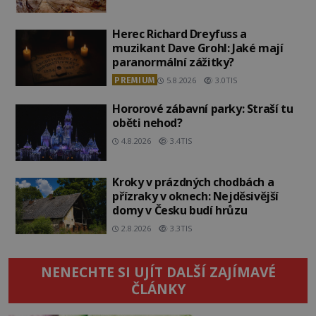
Herec Richard Dreyfuss a
muzikant Dave Grohl: Jaké mají
paranormální zážitky?
PREMIUM
5.8.2026
3.0TIS
Hororové zábavní parky: Straší tu
oběti nehod?
4.8.2026
3.4TIS
Kroky v prázdných chodbách a
přízraky v oknech: Nejděsivější
domy v Česku budí hrůzu
2.8.2026
3.3TIS
NENECHTE SI UJÍT DALŠÍ ZAJÍMAVÉ
ČLÁNKY