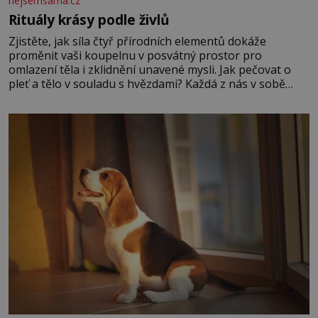
nejsemsama.cz
Rituály krásy podle živlů
Zjistěte, jak síla čtyř přírodních elementů dokáže
proměnit vaši koupelnu v posvátný prostor pro
omlazení těla i zklidnění unavené mysli. Jak pečovat o
pleť a tělo v souladu s hvězdami? Každá z nás v sobě
nese otisk vesmíru, který se projevuje nejen v naší
povaze, ale i v potřebách naší pokožky. Ohnivá znamení
Ženy narozené ve znamení Berana, Lva a Střelce v sobě
nesou žár, odvahu a neutuchající elán. Vaše