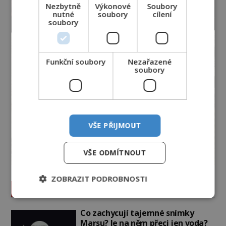
Nezbytně
Výkonové
Soubory
nutné
soubory
cílení
soubory
Funkční soubory
Nezařazené
soubory
VŠE PŘIJMOUT
VŠE ODMÍTNOUT
ZOBRAZIT PODROBNOSTI
Vesmír a technologie
Co zachycují tajemné snímky
Marsu? Je na něm přeci jen voda?