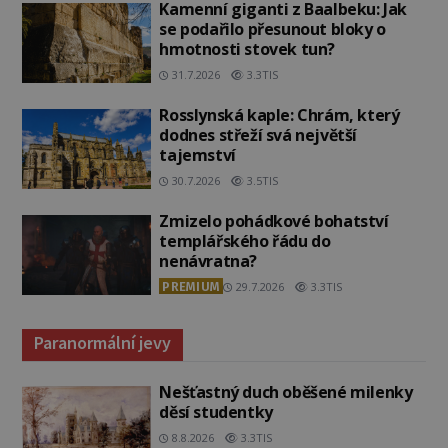
Kamenní giganti z Baalbeku: Jak
se podařilo přesunout bloky o
hmotnosti stovek tun?
31.7.2026
3.3TIS
Rosslynská kaple: Chrám, který
dodnes střeží svá největší
tajemství
30.7.2026
3.5TIS
Zmizelo pohádkové bohatství
templářského řádu do
nenávratna?
PREMIUM
29.7.2026
3.3TIS
Paranormální jevy
Nešťastný duch oběšené milenky
děsí studentky
8.8.2026
3.3TIS