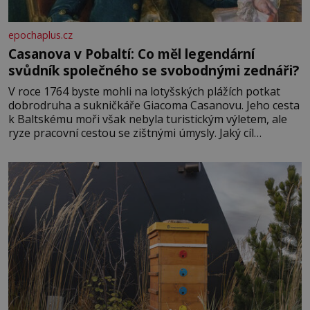
epochaplus.cz
Casanova v Pobaltí: Co měl legendární
svůdník společného se svobodnými zednáři?
V roce 1764 byste mohli na lotyšských plážích potkat
dobrodruha a sukničkáře Giacoma Casanovu. Jeho cesta
k Baltskému moři však nebyla turistickým výletem, ale
ryze pracovní cestou se zištnými úmysly. Jaký cíl
Casanova sledoval, když se například procházel uličkami
lotyšské Rigy? Casanova v Pobaltí kontaktoval tamní
zednářské lóže. Nebyl v této oblasti žádným nováčkem,
protože do zednářské