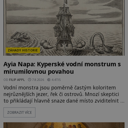
ZÁHADY HISTORIE
Ayia Napa: Kyperské vodní monstrum s
mírumilovnou povahou
OD
FILIP APPL
7.8.2026
4.4TIS
Vodní monstra jsou poměrně častým koloritem
nejrůznějších jezer, řek či ostrovů. Mnozí skeptici
to přikládají hlavně snaze dané místo zviditelnit a
přitáhnout k němu pozornost záhadám
ZOBRAZIT VÍCE
nakloněných turistů. Je to také případ kyperského
tvora jménem Ayia Napa? Nebo se může za
legendami o něm ukrývat nějaký pravdivý základ?