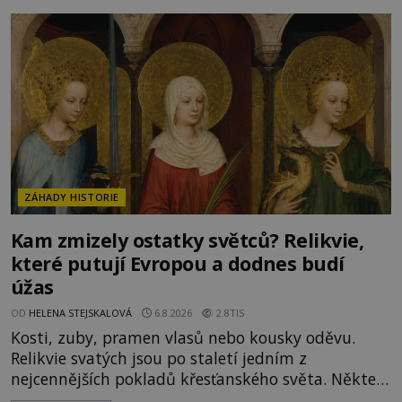
italských námořníků otevírá hrob svatého
Mikuláše a odváží jeho ostatky přes moře do Bari.
Je to zbožná záchrana před nebezpečím, nebo
promyšlená krádež,
ZÁHADY HISTORIE
Kam zmizely ostatky světců? Relikvie,
které putují Evropou a dodnes budí
úžas
OD
HELENA STEJSKALOVÁ
6.8.2026
2.8TIS
Kosti, zuby, pramen vlasů nebo kousky oděvu.
Relikvie svatých jsou po staletí jedním z
nejcennějších pokladů křesťanského světa. Některé
mají pečlivě doloženou historii, jiné provází