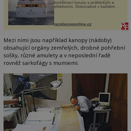
kombinací luxusu s praktickým a
efektivním. Dokonalost v každém
detailu představuje značka Fendi
Casa, kterou byly vybaveny její
paluby. Monacký přístav nabízí
každoročn...
rezidenceonline.cz
Mezi nimi jsou například kanopy (nádoby)
obsahující orgány zemřelých, drobné pohřební
sošky, různé amulety a v neposlední řadě
rovněž sarkofágy s mumiemi.