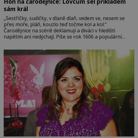
Hon na čarodějnice: Lovcům šel příkladem
sám král
„Sestřičky, sudičky, v dlaně dlaň, vedem se, nesem se
přes moře, pláň, kouzlo teď točme kol a kol.“
Čarodějnice na scéně deklamují a diváci v hledišti
napětím ani nedýchají. Píše se rok 1606 a populární
anglický dramatik William Shakespeare uvádí svou
Tragédii o Macbethovi. Napsal ji pro krále Jakuba I., jenž
v roce 1603 vystřídal