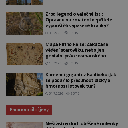
Zrod legend o válečné lsti:
Opravdu na zmatení nepřítele
vypouštěli vypasené králíky?
3.8.2026
3.4TIS
Mapa Piriho Reise: Zakázané
vědění starověku, nebo jen
geniální práce osmanského
admirála?
1.8.2026
3.3TIS
Kamenní giganti z Baalbeku: Jak
se podařilo přesunout bloky o
hmotnosti stovek tun?
31.7.2026
3.3TIS
Paranormální jevy
Nešťastný duch oběšené milenky