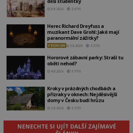
děsí studentky
8.8.2026
5.6TIS
Herec Richard Dreyfuss a
muzikant Dave Grohl: Jaké mají
paranormální zážitky?
PREMIUM
5.8.2026
3.3TIS
Hororové zábavní parky: Straší tu
oběti nehod?
4.8.2026
3.5TIS
Kroky v prázdných chodbách a
přízraky v oknech: Nejděsivější
domy v Česku budí hrůzu
2.8.2026
3.3TIS
NENECHTE SI UJÍT DALŠÍ ZAJÍMAVÉ