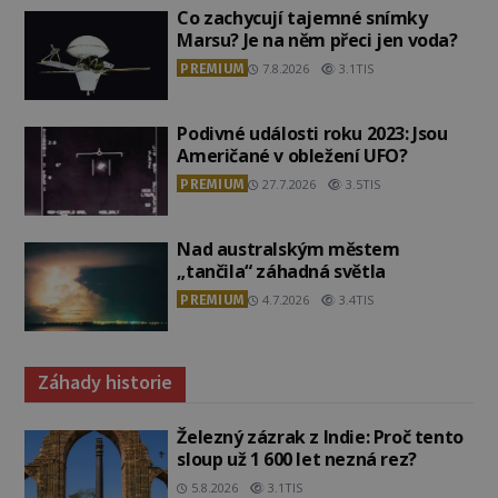
Co zachycují tajemné snímky
Marsu? Je na něm přeci jen voda?
PREMIUM
7.8.2026
3.1TIS
Podivné události roku 2023: Jsou
Američané v obležení UFO?
PREMIUM
27.7.2026
3.5TIS
Nad australským městem
„tančila“ záhadná světla
PREMIUM
4.7.2026
3.4TIS
Záhady historie
Železný zázrak z Indie: Proč tento
sloup už 1 600 let nezná rez?
5.8.2026
3.1TIS