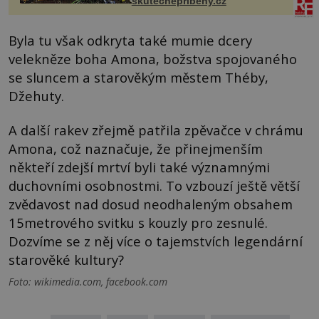
skutecnepribehy.cz
Byla tu však odkryta také mumie dcery
velekněze boha Amona, božstva spojovaného
se sluncem a starověkým městem Théby,
Džehuty.
A další rakev zřejmě patřila zpěvačce v chrámu
Amona, což naznačuje, že přinejmenším
někteří zdejší mrtví byli také významnými
duchovními osobnostmi. To vzbouzí ještě větší
zvědavost nad dosud neodhaleným obsahem
15metrového svitku s kouzly pro zesnulé.
Dozvíme se z něj více o tajemstvích legendární
starověké kultury?
Foto: wikimedia.com, facebook.com