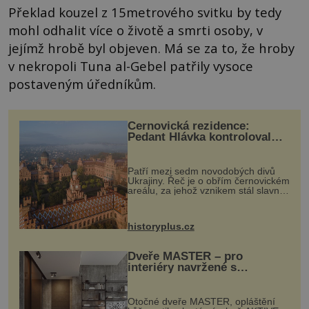
Překlad kouzel z 15metrového svitku by tedy
mohl odhalit více o životě a smrti osoby, v
jejímž hrobě byl objeven. Má se za to, že hroby
v nekropoli Tuna al-Gebel patřily vysoce
postaveným úředníkům.
Černovická rezidence:
Pedant Hlávka kontroloval
každou cihlu
Patří mezi sedm novodobých divů
Ukrajiny. Řeč je o obřím černovickém
areálu, za jehož vznikem stál slavný
český architekt Josef Hlávka. Ten si
na něm dal mimořádně záležet. Jeho
stavební plány by při ...
historyplus.cz
Dveře MASTER – pro
interiéry navržené s
rozumem i vášní!
Otočné dveře MASTER, opláštění