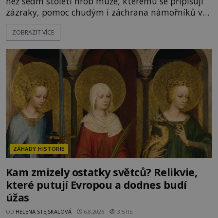
než sedm století hrob muže, kterému se připisují
zázraky, pomoc chudým i záchrana námořníků v
bouřích. Pak ale přichází rok 1087 a klidné místo
ZOBRAZIT VÍCE
se mění v dějiště podivné noční výpravy. Skupina
italských námořníků otevírá hrob svatého
Mikuláše a odváží jeho ostatky přes moře do Bari.
Je to zbožná záchrana před nebezpečím, nebo
promyšlená krádež,
ZÁHADY HISTORIE
Kam zmizely ostatky světců? Relikvie,
které putují Evropou a dodnes budí
úžas
OD
HELENA STEJSKALOVÁ
6.8.2026
3.5TIS