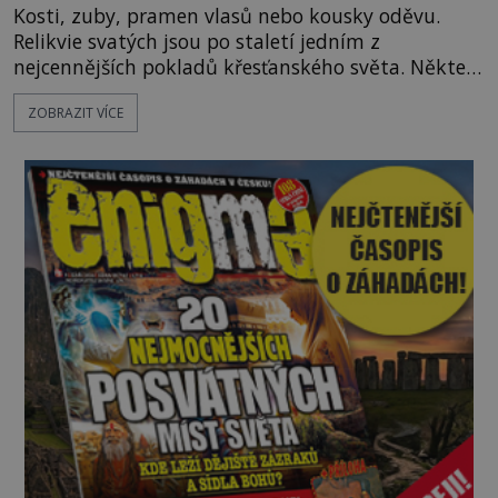
Kosti, zuby, pramen vlasů nebo kousky oděvu.
Relikvie svatých jsou po staletí jedním z
nejcennějších pokladů křesťanského světa. Některé
mají pečlivě doloženou historii, jiné provází
ZOBRAZIT VÍCE
záhady, krádeže i nečekané objevy. Jejich osudy
připomínají dobrodružné romány, přesto se opírají
o skutečné historické události. Ve středověké
Evropě mají relikvie mimořádnou hodnotu. Nejsou
jen předmětem úcty