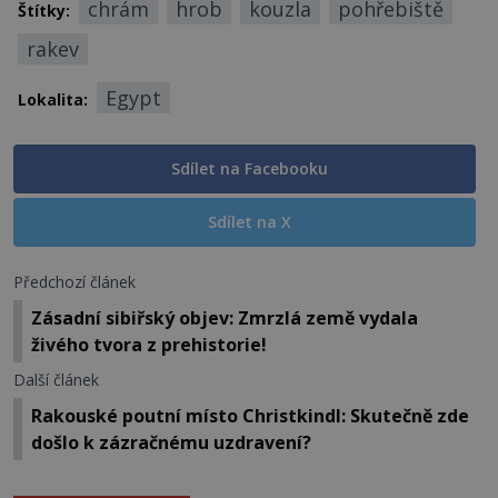
chrám
hrob
kouzla
pohřebiště
Štítky:
rakev
Egypt
Lokalita:
Sdílet na Facebooku
Sdílet na X
Předchozí článek
Zásadní sibiřský objev: Zmrzlá země vydala
živého tvora z prehistorie!
Další článek
Rakouské poutní místo Christkindl: Skutečně zde
došlo k zázračnému uzdravení?