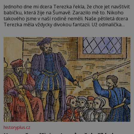
Jednoho dne mi dcera Terezka řekla, že chce jet navštívit
babičku, která žije na Šumavě. Zarazilo mě to. Nikoho
takového jsme v naší rodině neměli. Naše pětiletá dcera
Terezka měla vždycky divokou fantazii. Už odmalička
milovala svět pohádek. Každou chvilku mi říkala, že se jí
zdálo o jednorožcích, krásných princeznách, statečných
rytířích a létajících dracích.
historyplus.cz