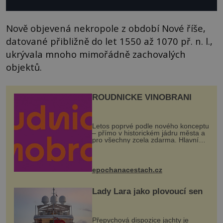
Nově objevená nekropole z období Nové říše,
datované přibližně do let 1550 až 1070 př. n. l.,
ukrývala mnoho mimořádně zachovalých
objektů.
ROUDNICKÉ VINOBRANÍ
Letos poprvé podle nového konceptu
– přímo v historickém jádru města a
pro všechny zcela zdarma. Hlavní
program se odehraje na Karlově a
Husově náměstí. Návštěvníci se
mohou těšit na víno, burčák, pes...
epochanacestach.cz
Lady Lara jako plovoucí sen
Přepychová dispozice jachty je