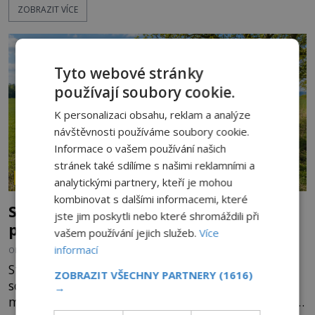
ZOBRAZIT VÍCE
magii. O jejich osud se stará především příroda, a
to suchý vzduch, proudění a specifické mikroklima.
Jenže jakmile se v temné kryptě objeví seschlé
lidské tělo, začne pracovat fantazie. A české mum
Tyto webové stránky
používají soubory cookie.
K personalizaci obsahu, reklam a analýze
návštěvnosti používáme soubory cookie.
Informace o vašem používání našich
stránek také sdílíme s našimi reklamními a
ZÁHADY HISTORIE
analytickými partnery, kteří je mohou
kombinovat s dalšími informacemi, které
Smírčí kříže: Kamenní svědkové vražd,
jste jim poskytli nebo které shromáždili při
pomsty a dávných vin
vašem používání jejich služeb.
Více
informací
OD
HELENA STEJSKALOVÁ
9.8.2026
1.7TIS
Stojí mlčky u starých cest, na okrajích polí nebo
ZOBRAZIT VŠECHNY PARTNERY
(1616)
schované v lese. Některé mají na těle vytesaný
→
meč, jiné sekeru, v dalším případě jde jen o prostý