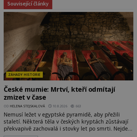
Související články
ZÁHADY HISTORIE
České mumie: Mrtví, kteří odmítají
zmizet v čase
OD
HELENA STEJSKALOVÁ
10.8.2026
663
Nemusí ležet v egyptské pyramidě, aby přežili
staletí. Některá těla v českých kryptách zůstávají
překvapivě zachovalá i stovky let po smrti. Nejde
přitom o žádné tajemné balzamování ani o černou