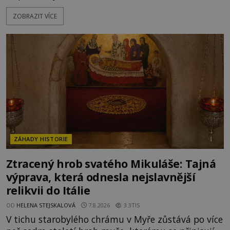
přitáhnout k němu pozornost záhadám
ZOBRAZIT VÍCE
nakloněných turistů. Je to také případ kyperského
tvora jménem Ayia Napa? Nebo se může za
legendami o něm ukrývat nějaký pravdivý základ?
V blízkosti Mysu Greco, jak se přez
ZÁHADY HISTORIE
Ztracený hrob svatého Mikuláše: Tajná
výprava, která odnesla nejslavnější
relikvii do Itálie
OD
HELENA STEJSKALOVÁ
7.8.2026
3.3TIS
V tichu starobylého chrámu v Myře zůstává po více