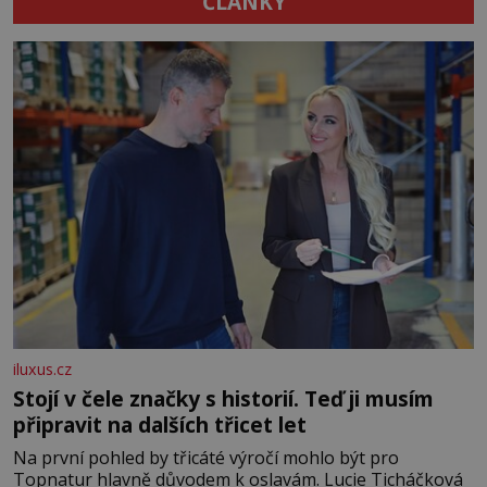
ČLÁNKY
iluxus.cz
Stojí v čele značky s historií. Teď ji musím
připravit na dalších třicet let
Na první pohled by třicáté výročí mohlo být pro
Topnatur hlavně důvodem k oslavám. Lucie Ticháčková