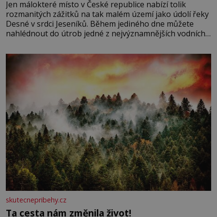
Jen málokteré místo v České republice nabízí tolik
rozmanitých zážitků na tak malém území jako údolí řeky
Desné v srdci Jeseníků. Během jediného dne můžete
nahlédnout do útrob jedné z nejvýznamnějších vodních
elektráren v Evropě, vydat se na horské hřebeny, projet
se na koloběžce a den zakončit poznáváním památek ve
Velkých Losinách nebo v termálním
skutecnepribehy.cz
Ta cesta nám změnila život!