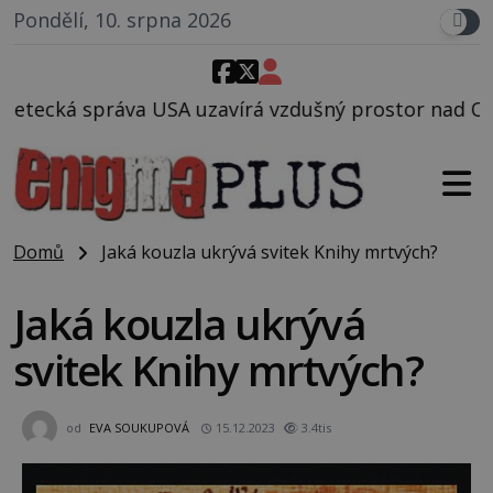
Pondělí, 10. srpna 2026
zavírá vzdušný prostor nad Oblastí 51, mohlo to sou
Domů
Jaká kouzla ukrývá svitek Knihy mrtvých?
Jaká kouzla ukrývá
svitek Knihy mrtvých?
od
EVA SOUKUPOVÁ
15.12.2023
3.4tis