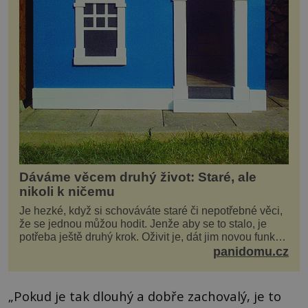
Dáváme věcem druhý život: Staré, ale
nikoli k ničemu
Je hezké, když si schováváte staré či nepotřebné věci,
že se jednou můžou hodit. Jenže aby se to stalo, je
potřeba ještě druhý krok. Oživit je, dát jim novou funkci
a obvykle jim také dopřát zkrášlova...
panidomu.cz
„Pokud je tak dlouhý a dobře zachovalý, je to