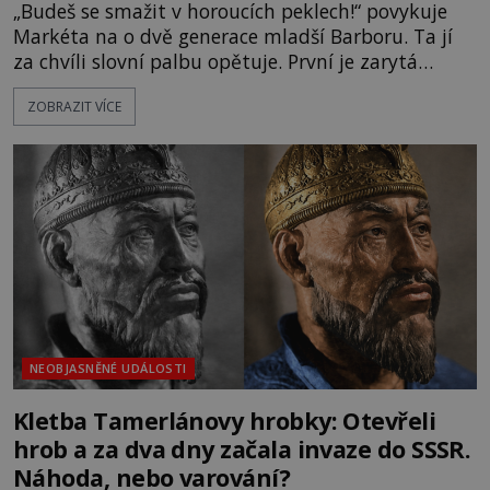
„Budeš se smažit v horoucích peklech!“ povykuje
Markéta na o dvě generace mladší Barboru. Ta jí
za chvíli slovní palbu opětuje. První je zarytá
katolička, druhá přesvědčená kališnice. A každá z
ZOBRAZIT VÍCE
nich se usídlí na jedné z věží slavného hradu
Trosky. Šlechtic Ota IV. z Bergova (1399–1452) patří
mezi vůdce protihusitského boje. Za manželku má
skutečně jistou
NEOBJASNĚNÉ UDÁLOSTI
Kletba Tamerlánovy hrobky: Otevřeli
hrob a za dva dny začala invaze do SSSR.
Náhoda, nebo varování?