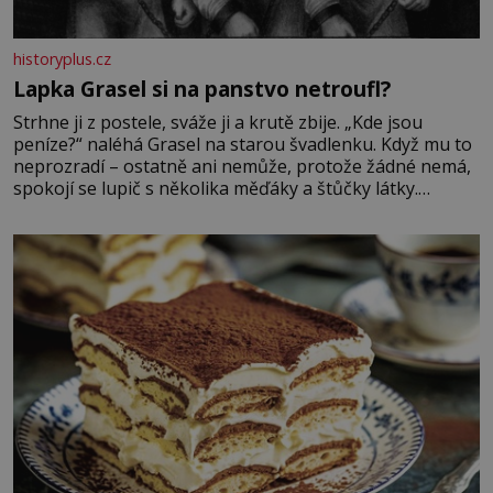
historyplus.cz
Lapka Grasel si na panstvo netroufl?
Strhne ji z postele, sváže ji a krutě zbije. „Kde jsou
peníze?“ naléhá Grasel na starou švadlenku. Když mu to
neprozradí – ostatně ani nemůže, protože žádné nemá,
spokojí se lupič s několika měďáky a štůčky látky.
Zraněná žena pár dní nato umírá. Je to muž nebývale
krutý. Jeho činy budí hrůzu ještě dlouho po jeho smrti