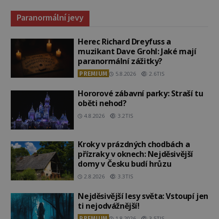
Paranormální jevy
Herec Richard Dreyfuss a
muzikant Dave Grohl: Jaké mají
paranormální zážitky?
PREMIUM
5.8.2026
2.6TIS
Hororové zábavní parky: Straší tu
oběti nehod?
4.8.2026
3.2TIS
Kroky v prázdných chodbách a
přízraky v oknech: Nejděsivější
domy v Česku budí hrůzu
2.8.2026
3.3TIS
Nejděsivější lesy světa: Vstoupí jen
ti nejodvážnější!
PREMIUM
1.8.2026
3.5TIS