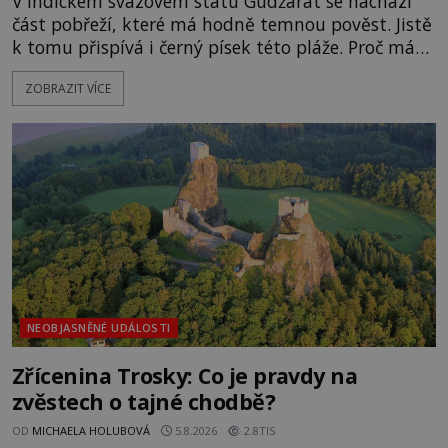
V indickém svazovém státu Gudžarát se nachází
část pobřeží, které má hodně temnou pověst. Jistě
k tomu přispívá i černý písek této pláže. Proč má
pláž takové netypické zbarvení? Nakolik jsou
ZOBRAZIT VÍCE
pravdivé historky, že zde došlo k nevysvětlitelným
zmizením turistů? Ti, kteří se nebojí, nás mohou
následovat. Vstupujeme na pláž Dumas ve městě
Surat. Gu
NEOBJASNĚNÉ UDÁLOSTI
Zřícenina Trosky: Co je pravdy na
zvěstech o tajné chodbě?
OD
MICHAELA HOLUBOVÁ
5.8.2026
2.8TIS