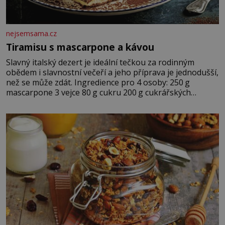
nejsemsama.cz
Tiramisu s mascarpone a kávou
Slavný italský dezert je ideální tečkou za rodinným
obědem i slavnostní večeří a jeho příprava je jednodušší,
než se může zdát. Ingredience pro 4 osoby: 250 g
mascarpone 3 vejce 80 g cukru 200 g cukrářských
piškotů 250 ml silné kávy 2 lžíce amaretta kakao na
posypání Postup: Oddělte žloutky od bílků. Žloutky
vyšlehejte s cukrem do světlé pěny a postupně do nich
vmíchejte mascarpone, aby vznikl hladký