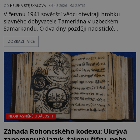
OD
HELENA STEJSKALOVÁ
4.8.2026
2.9TIS
V červnu 1941 sovětští vědci otevírají hrobku
slavného dobyvatele Tamerlána v uzbeckém
Samarkandu. O dva dny později nacistické
Německo zahajuje operaci Barbarossa a napadá
ZOBRAZIT VÍCE
Sovětský svaz. Shoda dat je natolik zarážející, že se
rodí jedna z nejslavnějších „kleteb“ 20. století. Je
na legendě něco pravdy, nebo jde jen o fascinující
souhru okolností? Když antropolog Michail
Gerasimov (1907-1970) a
NEOBJASNĚNÉ UDÁLOSTI
Záhada Rohoncského kodexu: Ukrývá
zapomenutý jazyk, tajnou šifru, nebo