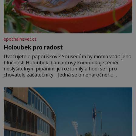
epochalnisvet.cz
Holoubek pro radost
Uvažujete o papouškovi? Sousedům by mohla vadit jeho
hlučnost. Holoubek diamantový komunikuje téměř
neslyšitelným pípáním, je roztomilý a hodí se i pro
chovatele začátečníky. Jedná se o nenáročného
klidného ptáčka, který většinu dne jen posedává. Hodně
času tráví na zemi, kde sbírá zbytky semínek Jeho
domovinou je prakticky celá Austrálie s výjimkou
pobřežní oblasti.