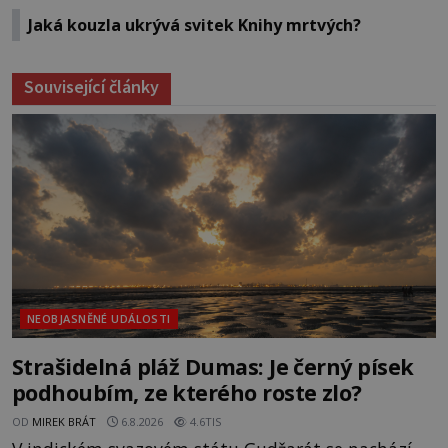
Jaká kouzla ukrývá svitek Knihy mrtvých?
Související články
NEOBJASNĚNÉ UDÁLOSTI
Strašidelná pláž Dumas: Je černý písek
podhoubím, ze kterého roste zlo?
OD
MIREK BRÁT
6.8.2026
4.6TIS