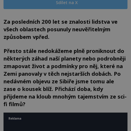
Sdílet na X
Za posledních 200 let se znalosti lidstva ve
všech oblastech posunuly neuvěřitelným
způsobem vpřed.
Přesto stále nedokážeme plně proniknout do
některých záhad naší planety nebo podrobněji
zmapovat život a podmínky pro něj, které na
Zemi panovaly v těch nejstarších dobách. Po
nedávném objevu ze Sibiře jsme tomu ale
zase o kousek blíž. Přichází doba, kdy
přijdeme na kloub mnohým tajemstvím ze sci-
fi filmů?
Reklama