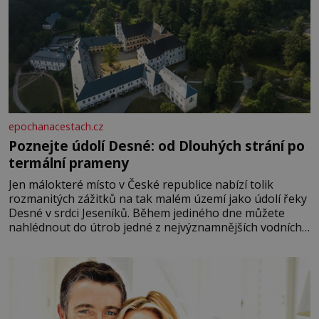
epochanacestach.cz
Poznejte údolí Desné: od Dlouhých strání po
termální prameny
Jen málokteré místo v České republice nabízí tolik
rozmanitých zážitků na tak malém území jako údolí řeky
Desné v srdci Jeseníků. Během jediného dne můžete
nahlédnout do útrob jedné z nejvýznamnějších vodních
elektráren v Evropě, vydat se na horské hřebeny, projet
se na koloběžce a den zakončit poznáváním památek ve
Velkých Losinách nebo v termálním