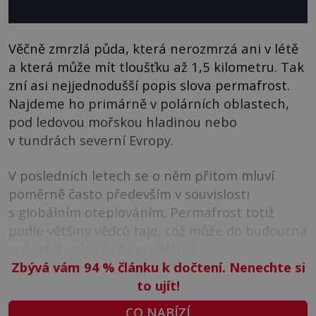
Věčně zmrzlá půda, která nerozmrzá ani v létě
a která může mít tloušťku až 1,5 kilometru. Tak
zní asi nejjednodušší popis slova permafrost.
Najdeme ho primárně v polárních oblastech,
pod ledovou mořskou hladinou nebo
v tundrách severní Evropy.
V posledních letech se o něm přitom mluví
poměrně často především v souvislosti
s globálním oteplováním. Permafrost totiž
podle většiny vědců taje, což může do budoucna
způsobit celou řadu problémů.
Zbývá vám 94
%
článku k dočtení. Nenechte si
to ujít!
CO NABÍZÍ