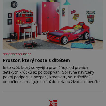
rezidenceonline.cz
Prostor, který roste s dítětem
Je to svět, který se vyvíjí a proměňuje od prvních
dětských krůčků až po dospívání. Správně navržený
pokoj podporuje bezpečí, kreativitu, soustředění i
odpočinek a reaguje na každou etapu života a specifické
potřeby dítěte. Pro nejmenší je klíčová jednoduchost,
měkkost a bezpečí, proto by pokoj miminka měl působit
především klidně a útulně. Předškolní věk je