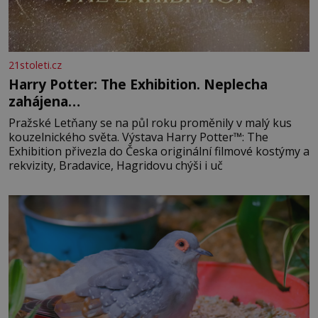
21stoleti.cz
Harry Potter: The Exhibition. Neplecha
zahájena…
Pražské Letňany se na půl roku proměnily v malý kus
kouzelnického světa. Výstava Harry Potter™: The
Exhibition přivezla do Česka originální filmové kostýmy a
rekvizity, Bradavice, Hagridovu chýši i uč