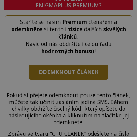
ENIGMAPLUS PREMIUM?
Staňte se naším
Premium
čtenářem a
odemkněte
si tento i
tisíce
dalších
skvělých
článků
.
Navíc od nás obdržíte i celou řadu
hodnotných bonusů
!
ODEMKNOUT ČLÁNEK
Pokud si přejete odemknout pouze tento článek,
můžete tak učinit zasláním jediné SMS. Během
chvilky obdržíte číselný kód, který opíšete do
následujícího okénka a kliknutím na tlačítko jej
odemknete.
Zprávu ve tvaru "CTU CLANEK" odešlete na číslo