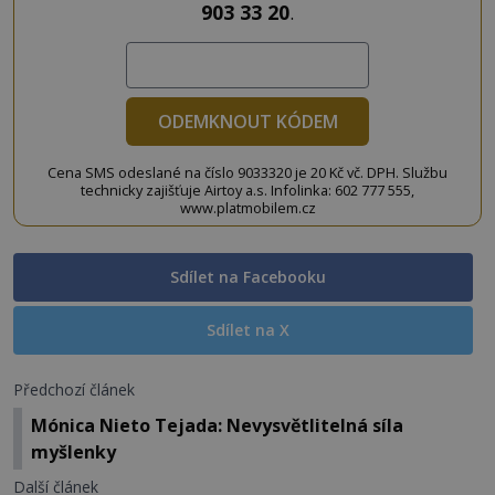
903 33 20
.
ODEMKNOUT KÓDEM
Cena SMS odeslané na číslo 9033320 je 20 Kč vč. DPH. Službu
technicky zajišťuje Airtoy a.s. Infolinka: 602 777 555,
www.platmobilem.cz
Sdílet na Facebooku
Sdílet na X
Předchozí článek
Mónica Nieto Tejada: Nevysvětlitelná síla
myšlenky
Další článek