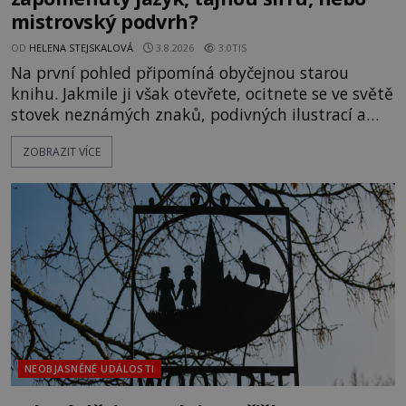
mistrovský podvrh?
OD
HELENA STEJSKALOVÁ
3.8.2026
3.0TIS
Na první pohled připomíná obyčejnou starou
knihu. Jakmile ji však otevřete, ocitnete se ve světě
stovek neznámých znaků, podivných ilustrací a
textu, který už téměř dvě století vzdoruje všem
ZOBRAZIT VÍCE
pokusům o rozluštění. Rohoncský kodex patří mezi
největší záhady evropských dějin a dodnes nikdo s
jistotou neví, kdo jej napsal, kdy vznikl ani co
vlastně vypráví. Rohoncský kodex se poprvé
objevuje v roce
NEOBJASNĚNÉ UDÁLOSTI