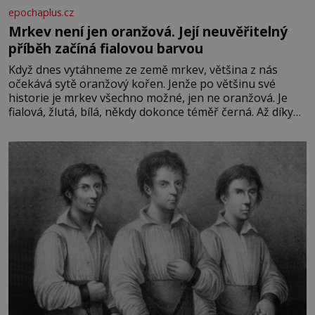
epochaplus.cz
Mrkev není jen oranžová. Její neuvěřitelný
příběh začíná fialovou barvou
Když dnes vytáhneme ze země mrkev, většina z nás
očekává sytě oranžový kořen. Jenže po většinu své
historie je mrkev všechno možné, jen ne oranžová. Je
fialová, žlutá, bílá, někdy dokonce téměř černá. Až díky
stovkám let pečlivého šlechtění se z ní stává zelenina,
bez které si českou zahradu ani nedokážeme představit.
Její příběh je