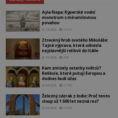
Ayia Napa: Kyperské vodní
monstrum s mírumilovnou
povahou
7.8.2026
3.2TIS
Ztracený hrob svatého Mikuláše:
Tajná výprava, která odnesla
nejslavnější relikvii do Itálie
7.8.2026
674
Kam zmizely ostatky světců?
Relikvie, které putují Evropou a
dodnes budí úžas
6.8.2026
2.1TIS
Železný zázrak z Indie: Proč tento
sloup už 1 600 let nezná rez?
5.8.2026
2.5TIS