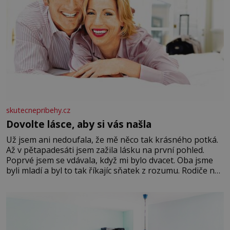
skutecnepribehy.cz
Dovolte lásce, aby si vás našla
Už jsem ani nedoufala, že mě něco tak krásného potká.
Až v pětapadesáti jsem zažila lásku na první pohled.
Poprvé jsem se vdávala, když mi bylo dvacet. Oba jsme
byli mladí a byl to tak říkajíc sňatek z rozumu. Rodiče nás
dali dohromady, Toník byl dobře zaopatřený mladý muž.
Manželství nám oběma moc nesvědčilo, brzy jsme zjistili,
že