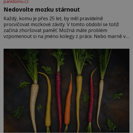
panidomu.cz
Nedovolte mozku stárnout
Každý, komu je přes 25 let, by měl pravidelně
procvičovat mozkové závity. V tomto období se totiž
začíná zhoršovat paměť. Možná máte problém
vzpomenout si na jméno kolegy z práce. Nebo marně v
paměti lovíte název knížky, kterou jste nedávno přečetli.
Je to opravdu tak, s věkem jako kdyby se paměť
rozhodla stávkovat. Cvičte