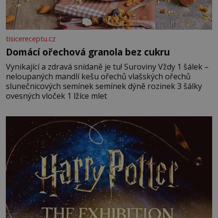
tisicereceptu.cz
Domácí ořechová granola bez cukru
Vynikající a zdravá snídaně je tu! Suroviny Vždy 1 šálek –
neloupaných mandlí kešu ořechů vlašských ořechů
slunečnicových semínek semínek dýně rozinek 3 šálky
ovesných vloček 1 lžíce mlet