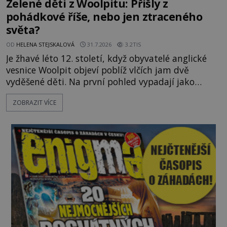
Zelené děti z Woolpitu: Přišly z
pohádkové říše, nebo jen ztraceného
světa?
OD
HELENA STEJSKALOVÁ
31.7.2026
3.2TIS
Je žhavé léto 12. století, když obyvatelé anglické
vesnice Woolpit objeví poblíž vlčích jam dvě
vyděšené děti. Na první pohled vypadají jako
každé jiné, až na jednu děsivou výjimku. Jejich
ZOBRAZIT VÍCE
kůže má nazelenalý odstín, mluví
nesrozumitelnou řečí a odmítají jakékoli jídlo
kromě syrových bobů. Příběh se rychle stává
jednou z největších záhad středověké Anglie a ani
po téměř devíti stech letech není