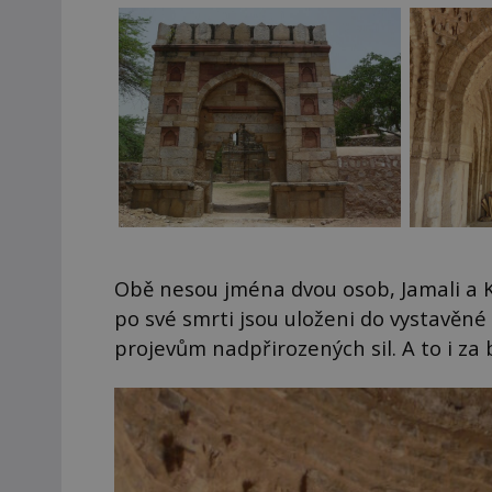
Obě nesou jména dvou osob, Jamali a Kam
po své smrti jsou uloženi do vystavěné
projevům nadpřirozených sil. A to i za