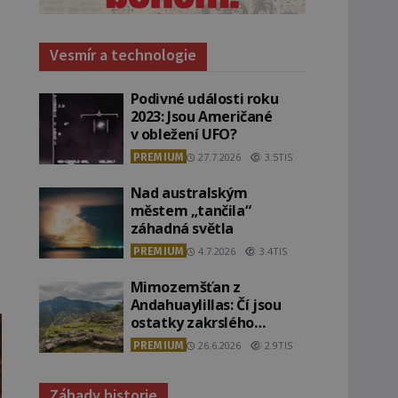
Vesmír a technologie
Podivné události roku
2023: Jsou Američané
v obležení UFO?
PREMIUM
27.7.2026
3.5TIS
Nad australským
městem „tančila“
záhadná světla
PREMIUM
4.7.2026
3.4TIS
Mimozemšťan z
Andahuaylillas: Čí jsou
ostatky zakrslého
stvoření s ohromnou
PREMIUM
26.6.2026
2.9TIS
lebkou?
Záhady historie