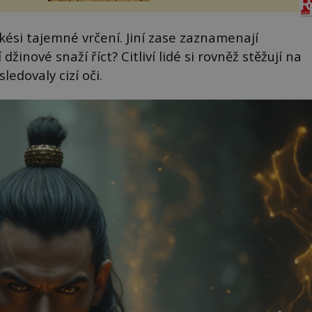
sporu m...
akési tajemné vrčení. Jiní zase zaznamenají
džinové snaží říct? Citliví lidé si rovněž stěžují na
ledovaly cizí oči.