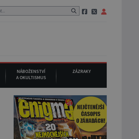
 pak si na ulici zavolá taxi, nasedne do něj a už ho nikdy nikdo nespa
NÁBOŽENSTVÍ
ZÁZRAKY
A OKULTISMUS
o