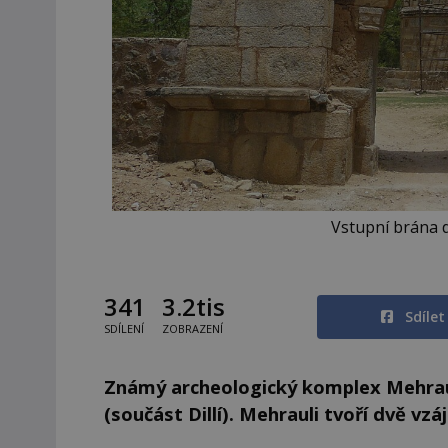
Vstupní brána d
341
3.2tis
Sdíle
SDÍLENÍ
ZOBRAZENÍ
Známý archeologický komplex Mehrauli
(součást Dillí). Mehrauli tvoří dvě v