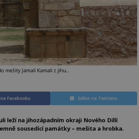
o mešity Jamali Kamali z jihu…
t na Facebooku
Sdílet na Twitteru
 leží na jihozápadním okraji Nového Dillí
zájemně sousedící památky – mešita a hrobka.