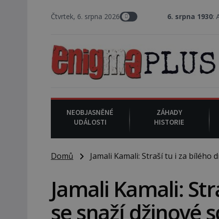
Čtvrtek, 6. srpna 2026
6. srpna 1930
: Americký vrchní soudce 
NEOBJASNĚNÉ
ZÁHADY
UDÁLOSTI
HISTORIE
Domů
Jamali Kamali: Straší tu i za bílého d
Jamali Kamali: Stra
se snaží džinové s