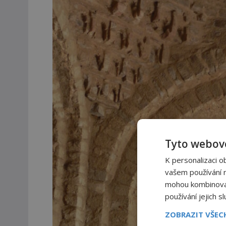
Tyto webové
K personalizaci o
vašem používání na
mohou kombinovat 
používání jejich s
ZOBRAZIT VŠE