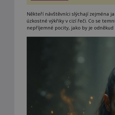
těšit na víno, burčák, pes...
Někteří návštěvníci slýchají zejména j
úzkostné výkřiky v cizí řeči. Co se temní 
nepříjemné pocity, jako by je odněkud s