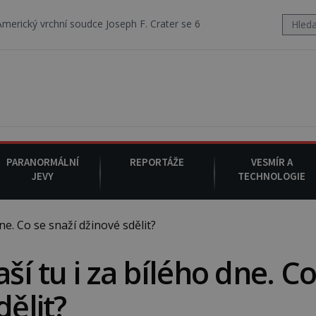
Joseph F. Crater se 6. srpna 1930 navečeří ve své oblíbené restauraci,
PARANORMÁLNÍ
REPORTÁŽE
VESMÍR A
JEVY
TECHNOLOGIE
ne. Co se snaží džinové sdělit?
ší tu i za bílého dne. C
dělit?