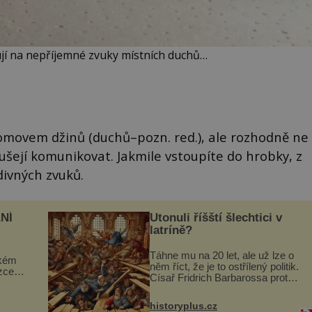
žují na nepříjemné zvuky místních duchů…
domovem džinů (duchů–pozn. red.), ale rozhodně ne
šejí komunikovat. Jakmile vstoupíte do hrobky, z
divných zvuků.
NÍ
Utonuli říšští šlechtici v
latríně?
Táhne mu na 20 let, ale už lze o
ckém
něm říct, že je to ostřílený politik.
zcela
Císař Fridrich Barbarossa proto
posílá svého syna a dědice
ově
Jindřicha VI. do Erfurtu, aby se
ohou
historyplus.cz
stal prostředníkem při řešení