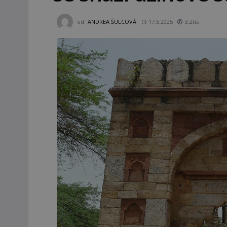
od
ANDREA ŠULCOVÁ
17.5.2025
3.2tis