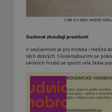
Lidé si v této mešitě stě
Duchové zkoušejí promluvit
V současnosti je prý hrobka i mešita 
těch dobrých. S kolemjdoucími se pokou
okolních hrobů se spustí celá škála po
ROUDNICKÉ VINOBRA
Letos poprvé podle nového
konceptu – přímo v histori
jádru města a pro všechny 
zdarma. Hlavní program se
odehraje na Karlově a Hus
náměstí. Návštěvníci se m
epochanacestach.cz