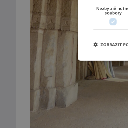
Nezbytně nutn
soubory
ZOBRAZIT P