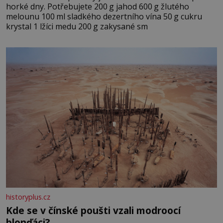
horké dny. Potřebujete 200 g jahod 600 g žlutého
melounu 100 ml sladkého dezertního vína 50 g cukru
krystal 1 lžíci medu 200 g zakysané sm
historyplus.cz
Kde se v čínské poušti vzali modroocí
blonďáci?