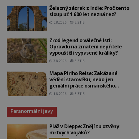
Železný zázrak z Indie: Proč tento
sloup už 1 600 let nezná rez?
5.8.2026
2.2TIS
Zrod legend o válečné lsti:
Opravdu na zmatení nepřítele
vypouštěli vypasené králíky?
3.8.2026
3.3TIS
Mapa Piriho Reise: Zakázané
vědění starověku, nebo jen
geniální práce osmanského
admirála?
1.8.2026
3.3TIS
Paranormální jevy
Pláž v Dieppe: Znějí tu ozvěny
mrtvých vojáků?