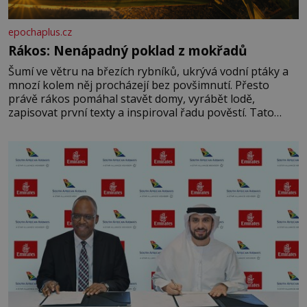
epochaplus.cz
Rákos: Nenápadný poklad z mokřadů
Šumí ve větru na březích rybníků, ukrývá vodní ptáky a
mnozí kolem něj procházejí bez povšimnutí. Přesto
právě rákos pomáhal stavět domy, vyrábět lodě,
zapisovat první texty a inspiroval řadu pověstí. Tato
skromná, ale užitečná rostlina provází člověka už tisíce
let. Většina lidí vnímá rákos jen jako obyčejnou kulisu
letního koupání. Stačí se však podívat