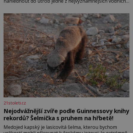
nahlédnout do útrob jedné z nejvýznamnějších vodních
elektráren v Evropě, vydat se na horské hřebeny, projet
se na koloběžce a den zakončit poznáváním památek ve
Velkých Losinách nebo v termálním
21stoleti.cz
Nejodvážnější zvíře podle Guinnessovy knihy
rekordů? Šelmička s pruhem na hřbetě!
Medojed kapský je lasicovitá šelma, kterou bychom
velikostí mohli přirovnat k českému jezevci. Je extrémně