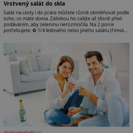
Vrstvený salát do skla
Salát na cesty i do práce můžete různě obměňovat podle
toho, co máte doma. Zálivkou ho zalijte až těsně před
podáváním, aby zeleninu nerozmočila. Na 2 porce
potřebujete: ✿ 1/4 ledového nebo jiného salátu (římský
salát, polníček…) ✿ 1 malá konzerva kukuřice ✿ ½
okurky ✿ 2 rajčata Zálivka: ✿ 4 lžíce olivového oleje ✿ 1
lžíci citronové šťávy ✿ ½ stroužku
skutecnepribehy.cz