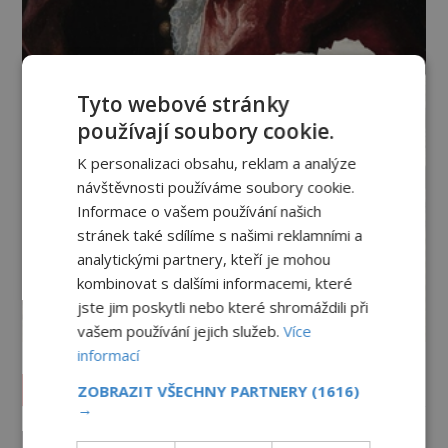
Tyto webové stránky
používají soubory cookie.
K personalizaci obsahu, reklam a analýze
návštěvnosti používáme soubory cookie.
Informace o vašem používání našich
stránek také sdílíme s našimi reklamními a
analytickými partnery, kteří je mohou
kombinovat s dalšími informacemi, které
jste jim poskytli nebo které shromáždili při
vašem používání jejich služeb.
Více
informací
Vesmír a technologie
ZOBRAZIT VŠECHNY PARTNERY
(1616)
→
Podivné události roku 2023: Jsou