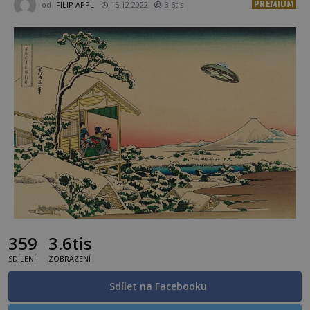
PREMIUM
od
FILIP APPL
15.12.2022
3.6tis
359
3.6tis
SDÍLENÍ
ZOBRAZENÍ
Sdílet na Facebooku