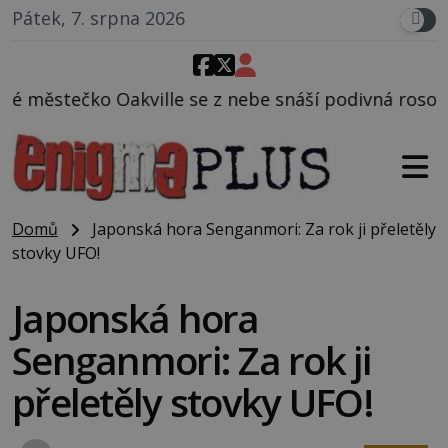
Pátek, 7. srpna 2026
ille se z nebe snáší podivná rosolovitá látka nezn
Domů
Japonská hora Senganmori: Za rok ji přeletěly
stovky UFO!
Japonská hora
Senganmori: Za rok ji
přeletěly stovky UFO!