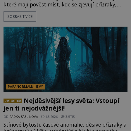
které mají pověst míst, kde se zjevují přízraky,
ozývají nevysvětlitelné zvuky nebo se dějí podivné
ZOBRAZIT VÍCE
jevy. Zatímco historici většinou hledají racionální
vysvětlení, záhadologové upozorňují, že některé
lokality vykazují nápadně podobná svědectví po
celé generace. A právě tato opakující se svědectví
ud
PARANORMÁLNÍ JEVY
Nejděsivější lesy světa: Vstoupí
PREMIUM
jen ti nejodvážnější!
OD
RADKA SÁBLIKOVÁ
1.8.2026
3.5TIS
Stínové bytosti, časové anomálie, děsivé přízraky a