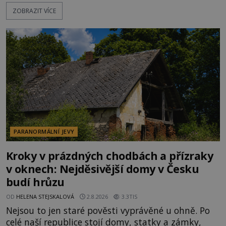
Disneyland, je hned jasno. Zábavní park vyroste na
ZOBRAZIT VÍCE
poklidném místě bývalého sadu pomerančovníků.
Klid tu teď rozhodně nepanuje, park navštíví
kolem 17 000 000 zábavychtivých lidí ročně. A ač je
velká snaha to utajit, někteří z
PARANORMÁLNÍ JEVY
Kroky v prázdných chodbách a přízraky
v oknech: Nejděsivější domy v Česku
budí hrůzu
OD
HELENA STEJSKALOVÁ
2.8.2026
3.3TIS
Nejsou to jen staré pověsti vyprávěné u ohně. Po
celé naší republice stojí domy, statky a zámky,