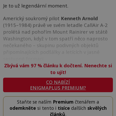
Je to už legendární moment.
Americký soukromý pilot
Kenneth Arnold
(1915–1984) právě ve svém letadle CallAir A-2
prolétá nad pohořím Mount Rainirer ve státě
Washington, když v tom spatří něco naprosto
nečekaného – skupinu podivných objektů
připomínajících podšálky a letících v jasné
sestupné formaci.
Zbývá vám 97
%
článku k dočtení. Nenechte si
to ujít!
CO NABÍZÍ
ENIGMAPLUS PREMIUM?
Staňte se naším
Premium
čtenářem a
odemkněte
si tento i
tisíce
dalších
skvělých
článků
.