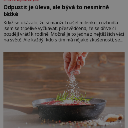
Odpustit je úleva, ale bývá to nesmírně
těžké
Když se ukázalo, že si manžel našel milenku, rozhodla
jsem se trpělivě vyčkávat, přesvědčena, že se dříve či
později vrátí k rodině. Možná je to jedna z nejtěžších věcí
na světě. Ale každý, kdo s tím má nějaké zkušenosti, se
zapřísahá, že pokud odpustíte, znatelně se vám uleví.
Když se ke mně doneslo, že si manžel pořídil milenku,