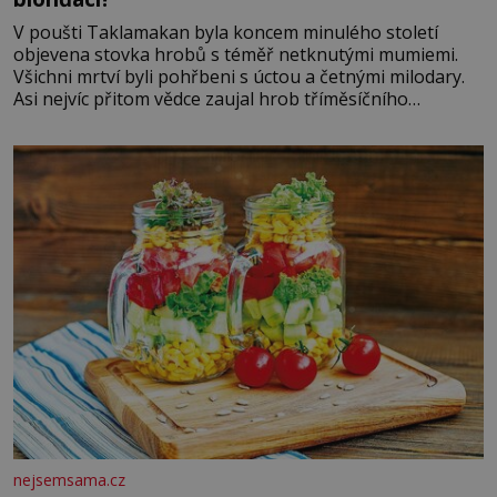
V poušti Taklamakan byla koncem minulého století
objevena stovka hrobů s téměř netknutými mumiemi.
Všichni mrtví byli pohřbeni s úctou a četnými milodary.
Asi nejvíc přitom vědce zaujal hrob tříměsíčního
chlapečka s modrou filcovou čapkou, z níž se draly
blonďaté vlásky. Fakt, že jsou těla dávných lidí nesmírně
dobře zachovalá, přičítají odborníci zdejším klimatickým
podmínkám. Sucho, prosolené písky a extrémně
nejsemsama.cz