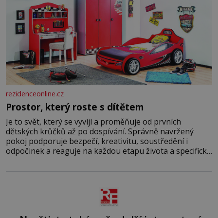
rezidenceonline.cz
Prostor, který roste s dítětem
Je to svět, který se vyvíjí a proměňuje od prvních
dětských krůčků až po dospívání. Správně navržený
pokoj podporuje bezpečí, kreativitu, soustředění i
odpočinek a reaguje na každou etapu života a specifické
potřeby dítěte. Pro nejmenší je klíčová jednoduchost,
měkkost a bezpečí, proto by pokoj miminka měl působit
především klidně a útulně. Předškolní věk je