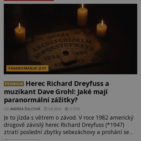
PARANORMÁLNÍ JEVY
Herec Richard Dreyfuss a
PREMIUM
muzikant Dave Grohl: Jaké mají
paranormální zážitky?
OD
ANDREA ŠULCOVÁ
5.8.2026
2.3TIS
Je to jízda s větrem o závod. V roce 1982 americký
drogově závislý herec Richard Dreyfuss (*1947)
ztratí poslední zbytky sebezáchovy a prohání se
po silnicích ve svém mercedesu jako utržený ze