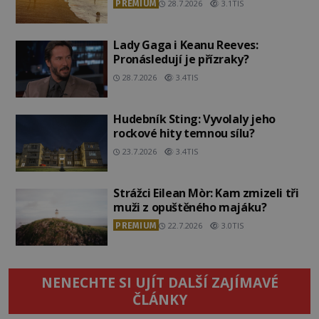
PREMIUM
28.7.2026
3.1TIS
Lady Gaga i Keanu Reeves:
Pronásledují je přízraky?
28.7.2026
3.4TIS
Hudebník Sting: Vyvolaly jeho
rockové hity temnou sílu?
23.7.2026
3.4TIS
Strážci Eilean Mòr: Kam zmizeli tři
muži z opuštěného majáku?
PREMIUM
22.7.2026
3.0TIS
NENECHTE SI UJÍT DALŠÍ ZAJÍMAVÉ
ČLÁNKY