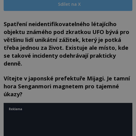
Sdílet na X
Spatření neidentifikovatelného létajícího
objektu známého pod zkratkou UFO bývá pro
většinu lidí unikátní zážitek, který je potká
třeba jednou za život. Existuje ale místo, kde
se takové incidenty odehrávají prakticky
denně.
Vítejte v japonské prefektuře Mijagi. Je tamní
hora Senganmori magnetem pro tajemné
úkazy?
Reklama