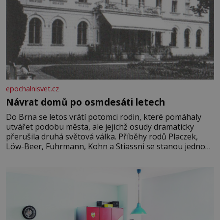
epochalnisvet.cz
Návrat domů po osmdesáti letech
Do Brna se letos vrátí potomci rodin, které pomáhaly
utvářet podobu města, ale jejichž osudy dramaticky
přerušila druhá světová válka. Příběhy rodů Placzek,
Löw-Beer, Fuhrmann, Kohn a Stiassni se stanou jednou
z hlavních dramaturgických linií festivalu židovské
kultury ŠTETL FEST 2026. Některé návraty nejsou
jednoduché. Místa, která si člověk pamatuje z rodinných
vyprávění, už dávno