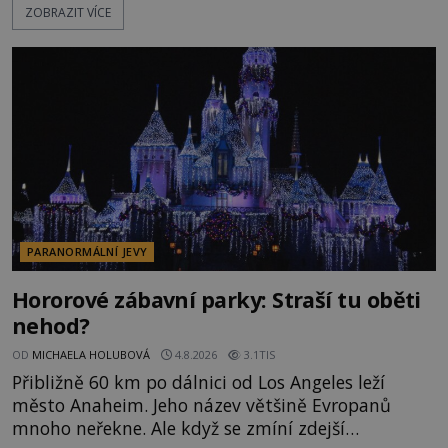
ZOBRAZIT VÍCE
řetězu. Vše vyvrcholí katastrofou, když to Dreyfuss
napálí v plné rychlosti do stromu! Policie ve vraku
následně nalezne schovaný kokain. Tímto
momentem se slavnému
PARANORMÁLNÍ JEVY
Hororové zábavní parky: Straší tu oběti
nehod?
OD
MICHAELA HOLUBOVÁ
4.8.2026
3.1TIS
Přibližně 60 km po dálnici od Los Angeles leží
město Anaheim. Jeho název většině Evropanů
mnoho neřekne. Ale když se zmíní zdejší