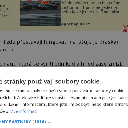
Až do nedávna se na bezpečnost
lina
ve Formuli 1 příliš nehledělo a
ila, že
nehody se jen vršily. Řada pilotů
elý
to poznala na vlastní kůži, často
s v
s trvalými následky nebo bohužel
ého
epochaplus.cz
i ztrátou života. Dnes
ruhy
nepochopiteln...
zení zde přestávají fungovat, narušuje je praskání
smích.
ch aut, která se vyřítí odnikud a hned zase zmizí,
í vteřině jsou pryč, a také podivné mlhy, zjevující
 stránky používají soubory cookie.
bsahu, reklam a analýze návštěvnosti používáme soubory cookie. 
šich stránek také sdílíme s našimi reklamními a analytickými partn
s dalšími informacemi, které jste jim poskytli nebo které shromá
lužeb.
Více informací
CHNY PARTNERY
(1616) →