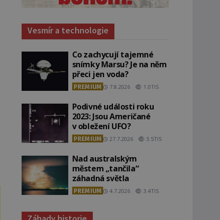
Vesmír a technologie
Co zachycují tajemné
snímky Marsu? Je na něm
přeci jen voda?
PREMIUM
7.8.2026
1.0TIS
Podivné události roku
2023: Jsou Američané
v obležení UFO?
PREMIUM
27.7.2026
3.5TIS
Nad australským
městem „tančila“
záhadná světla
PREMIUM
4.7.2026
3.4TIS
Záhady historie