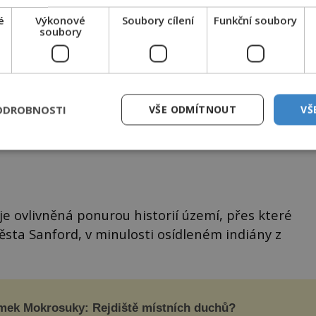
é
Výkonové
Soubory cílení
Funkční soubory
soubory
ODROBNOSTI
VŠE ODMÍTNOUT
VŠ
kletý? FOTO: Xavier6984 / Creative Commons / CC BY-SA 3.0
 je ovlivněná ponurou historií území, přes které
ěsta Sanford, v minulosti osídleném indiány z
mek Mokrosuky: Rejdiště místních duchů?