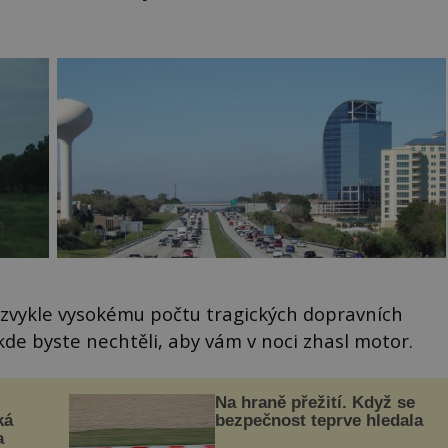
nezvykle vysokému počtu tragických dopravních
kde byste nechtěli, aby vám v noci zhasl motor.
Na hraně přežití. Když se
ká
bezpečnost teprve hledala
a