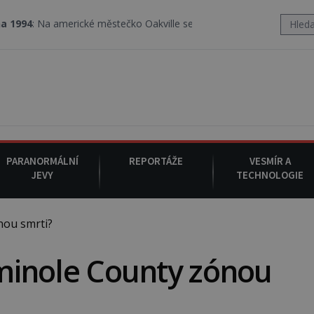
merické městečko Oakville se z nebe snáší podivná rosolovitá lát
PARANORMÁLNÍ
REPORTÁŽE
VESMÍR A
JEVY
TECHNOLOGIE
nou smrti?
Seminole County zónou