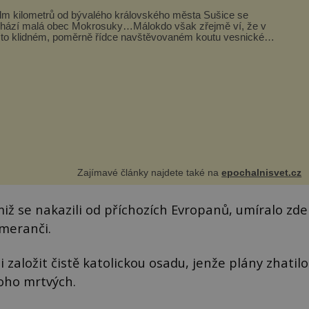
m kilometrů od bývalého královského města Sušice se
hází malá obec Mokrosuky…Málokdo však zřejmě ví, že v
to klidném, poměrně řídce navštěvovaném koutu vesnické
avy se nachází několi...
Zajímavé články najdete také na
epochalnisvet.cz
iž se nakazili od příchozích Evropanů, umíralo zde
meranči.
li založit čistě katolickou osadu, jenže plány zhatilo
oho mrtvých.