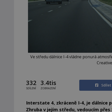
Ve středu dálnice I-4 vládne ponurá atmosfér
Creativ
332
3.4tis
Sdíle
SDÍLENÍ
ZOBRAZENÍ
Interstate 4, zkráceně I-4, je dálnice 
Zhruba v jejím středu, vedoucím přes