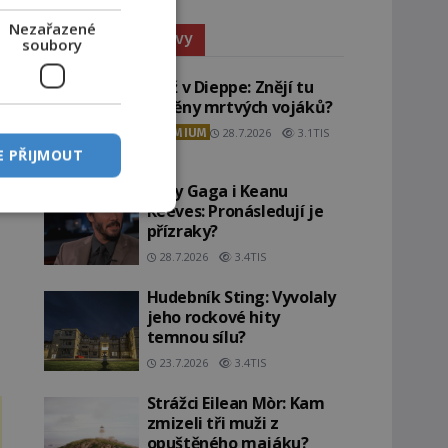
Nezařazené
Paranormální jevy
soubory
Pláž v Dieppe: Znějí tu
ozvěny mrtvých vojáků?
PREMIUM
28.7.2026
3.1TIS
E PŘIJMOUT
Lady Gaga i Keanu
Reeves: Pronásledují je
přízraky?
28.7.2026
3.4TIS
Hudebník Sting: Vyvolaly
jeho rockové hity
temnou sílu?
23.7.2026
3.4TIS
Strážci Eilean Mòr: Kam
zmizeli tři muži z
opuštěného majáku?