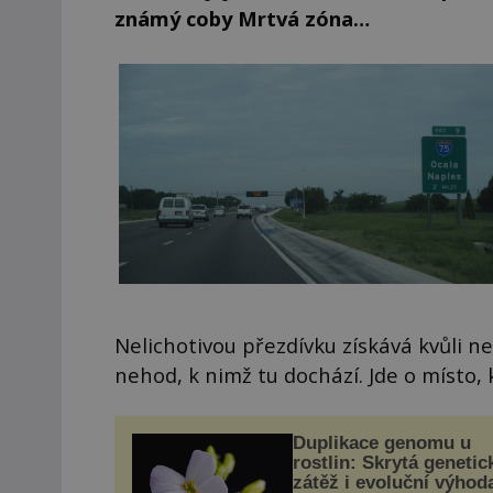
známý coby Mrtvá zóna…
Nelichotivou přezdívku získává kvůli 
nehod, k nimž tu dochází. Jde o místo, 
Duplikace genomu u
rostlin: Skrytá genetic
zátěž i evoluční výhod