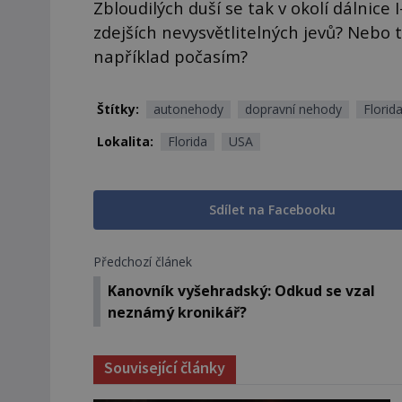
Zbloudilých duší se tak v okolí dálnice 
zdejších nevysvětlitelných jevů? Neb
například počasím?
Štítky:
autonehody
dopravní nehody
Florid
Lokalita:
Florida
USA
Sdílet na Facebooku
Předchozí článek
Kanovník vyšehradský: Odkud se vzal
neznámý kronikář?
Související články