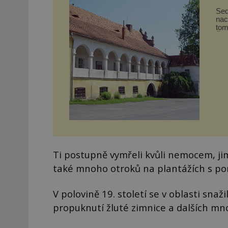
Sed
nac
tom
Šum
Ti postupně vymřeli kvůli nemocem, jim
také mnoho otroků na plantážích s po
V polovině 19. století se v oblasti snaži
propuknutí žluté zimnice a dalších mn