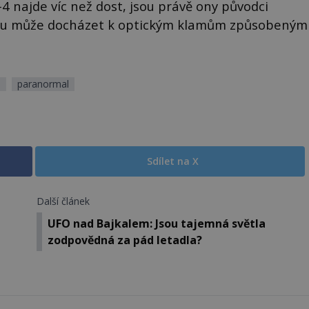
I-4 najde víc než dost, jsou právě ony původci
o tu může docházet k optickým klamům způsobeným
a
paranormal
Sdílet na X
Další článek
UFO nad Bajkalem: Jsou tajemná světla
zodpovědná za pád letadla?