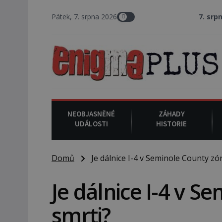
Pátek, 7. srpna 2026
7. srpna 1994
: Na a
NEOBJASNĚNÉ
ZÁHADY
UDÁLOSTI
HISTORIE
Domů
Je dálnice I-4 v Seminole County zó
Je dálnice I-4 v 
smrti?