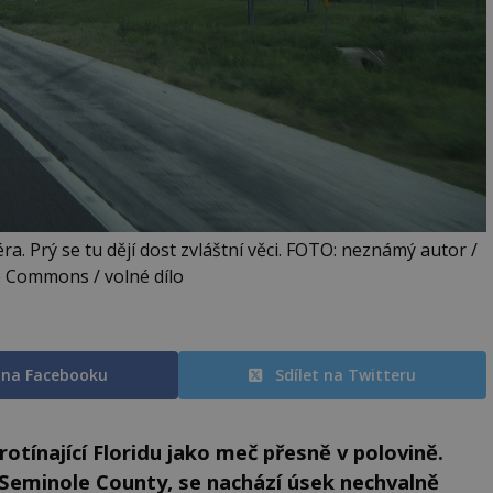
a. Prý se tu dějí dost zvláštní věci. FOTO: neznámý autor /
e Commons / volné dílo
t na Facebooku
Sdílet na Twitteru
protínající Floridu jako meč přesně v polovině.
 Seminole County, se nachází úsek nechvalně