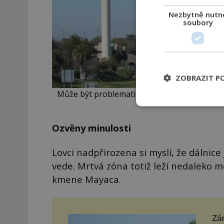
Nezbytně nutn
soubory
ZOBRAZIT P
Může být problematický úsek dálnice I-4 pro
Ozvěny minulosti
Lovci nadpřirozena si myslí, že dálnice
vede. Mrtvá zóna totiž leží nedaleko m
kmene Mayaca.
Zá