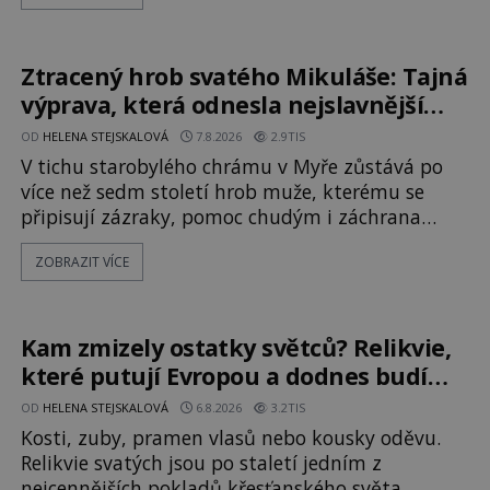
kyperského tvora jménem Ayia Napa? Nebo se
může za legendami o něm ukrývat nějaký
pravdivý základ? V blízkosti Mysu Greco, jak se
Ztracený hrob svatého Mikuláše: Tajná
přez
výprava, která odnesla nejslavnější
relikvii do Itálie
OD
HELENA STEJSKALOVÁ
7.8.2026
2.9TIS
V tichu starobylého chrámu v Myře zůstává po
více než sedm století hrob muže, kterému se
připisují zázraky, pomoc chudým i záchrana
námořníků v bouřích. Pak ale přichází rok 1087 a
ZOBRAZIT VÍCE
klidné místo se mění v dějiště podivné noční
výpravy. Skupina italských námořníků otevírá
hrob svatého Mikuláše a odváží jeho ostatky přes
moře do Bari. Je to zbožná záchrana před
Kam zmizely ostatky světců? Relikvie,
nebezpečím, nebo promyšlená krádež,
které putují Evropou a dodnes budí
úžas
OD
HELENA STEJSKALOVÁ
6.8.2026
3.2TIS
Kosti, zuby, pramen vlasů nebo kousky oděvu.
Relikvie svatých jsou po staletí jedním z
nejcennějších pokladů křesťanského světa.