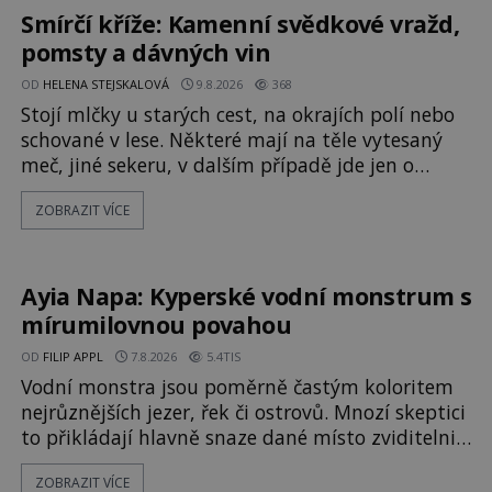
Smírčí kříže: Kamenní svědkové vražd,
pomsty a dávných vin
OD
HELENA STEJSKALOVÁ
9.8.2026
368
Stojí mlčky u starých cest, na okrajích polí nebo
schované v lese. Některé mají na těle vytesaný
meč, jiné sekeru, v dalším případě jde jen o
prostý kříž. Na první pohled vypadají jako
ZOBRAZIT VÍCE
zapomenuté náboženské památky. Jenže některé
z nich mají mnohem temnější příběh. Smírčí kříže
souvisejí se zločiny, pokáním a dávným právem,
kdy se vrah a rodina jeho oběti mohli dohodnout
Ayia Napa: Kyperské vodní monstrum s
na usmíření. Jenže po s
mírumilovnou povahou
OD
FILIP APPL
7.8.2026
5.4TIS
Vodní monstra jsou poměrně častým koloritem
nejrůznějších jezer, řek či ostrovů. Mnozí skeptici
to přikládají hlavně snaze dané místo zviditelnit
a přitáhnout k němu pozornost záhadám
ZOBRAZIT VÍCE
nakloněných turistů. Je to také případ