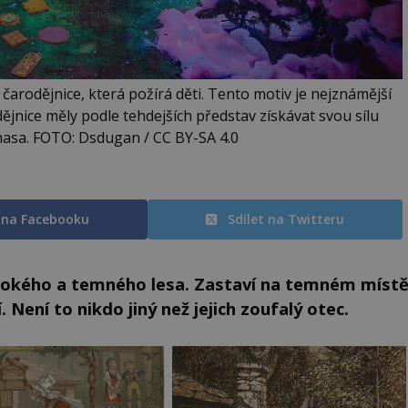
arodějnice, která požírá děti. Tento motiv je nejznámější
ějnice měly podle tehdejších představ získávat svou sílu
masa. FOTO: Dsdugan / CC BY-SA 4.0
t na Facebooku
Sdílet na Twitteru
bokého a temného lesa. Zastaví na temném míst
 Není to nikdo jiný než jejich zoufalý otec.