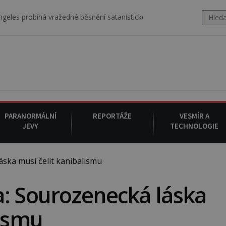
 vražedné běsnění satanistického gangu vedeného Charlesem Manson
PARANORMÁLNÍ
REPORTÁŽE
VESMÍR A
JEVY
TECHNOLOGIE
ska musí čelit kanibalismu
a: Sourozenecká láska
lismu