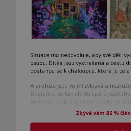
Situace mu nedovoluje, aby své děti vy
osudu. Dítka jsou vystrašená a cestu d
dostanou se k chaloupce, která je celá
A protože jsou velmi zvídavá a nezkuše
Dostanou se tak ale do spárů ježibaby,
Mařence příliš děsivá na to, aby se vů
Zbývá vám 86
%
člán