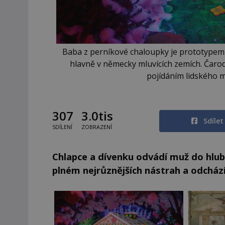
Baba z perníkové chaloupky je prototypem č
hlavně v německy mluvících zemích. Čarod
pojídáním lidského 
307
3.0tis
Sdíle
SDÍLENÍ
ZOBRAZENÍ
Chlapce a dívenku odvádí muž do hlu
plném nejrůznějších nástrah a odchází.