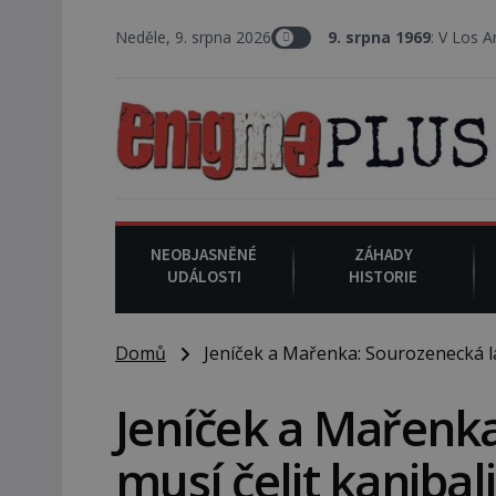
Neděle, 9. srpna 2026
9. srpna 1969
: V Los Angeles probíhá
NEOBJASNĚNÉ
ZÁHADY
UDÁLOSTI
HISTORIE
Domů
Jeníček a Mařenka: Sourozenecká lá
Jeníček a Mařenk
musí čelit kaniba