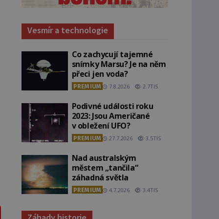
Vesmír a technologie
Co zachycují tajemné
snímky Marsu? Je na něm
přeci jen voda?
PREMIUM
7.8.2026
2.7TIS
Podivné události roku
2023: Jsou Američané
v obležení UFO?
PREMIUM
27.7.2026
3.5TIS
Nad australským
městem „tančila“
záhadná světla
PREMIUM
4.7.2026
3.4TIS
Záhady historie