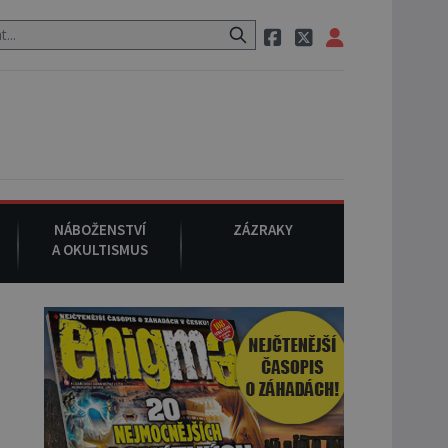
em, při němž umírá i těhotná herečka Sharon Tate.
9. srpna 19
NÁBOŽENSTVÍ
ZÁZRAKY
A OKULTISMUS