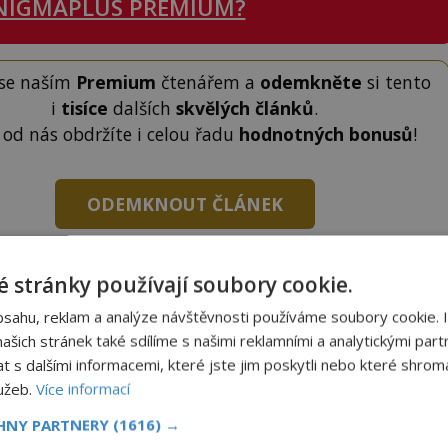
NIGMAPLUS PREMIUM?
 se naším
Premium
čtenářem a
odemkněte
si tento
i
tisíce
dalších
skvělých článků
.
 od nás obdržíte i celou řadu
hodnotných bonusů
!
ODEMKNOUT ČLÁNEK
 stránky používají soubory cookie.
bsahu, reklam a analýze návštěvnosti používáme soubory cookie. 
šich stránek také sdílíme s našimi reklamními a analytickými partn
to článek, můžete tak učinit zasláním jediné SMS.
s dalšími informacemi, které jste jim poskytli nebo které shromá
terý opíšete do následujícího okénka a kliknutím na
lužeb.
Více informací
tko jej odemknete.
CHNY PARTNERY
(1616) →