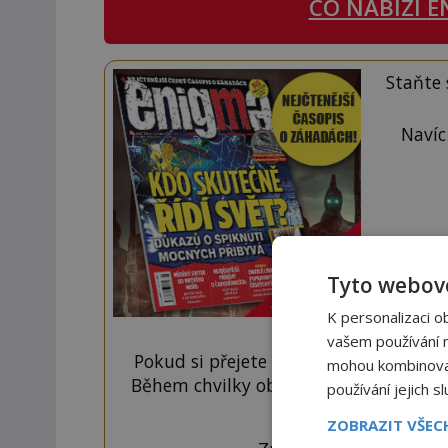
CO NABÍZÍ
E
Staňte
Navíc
Tyto webové
K personalizaci o
vašem používání na
Pokud si přejete odemknout pouze ten
mohou kombinovat 
Během chvilky obdržíte číselný kód, k
používání jejich s
tlačí
ZOBRAZIT VŠE