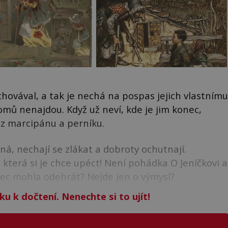
chovával, a tak je nechá na pospas jejich vlastnímu
omů nenajdou. Když už neví, kde je jim konec,
 z marcipánu a perníku.
ná, nechají se zlákat a dobroty ochutnají.
 která si je chce upéct! Není pohádka O Jeníčkovi a
bec mohla odehrát? Nejde jen o výmysl?
ku k dočtení. Nenechte si to ujít!