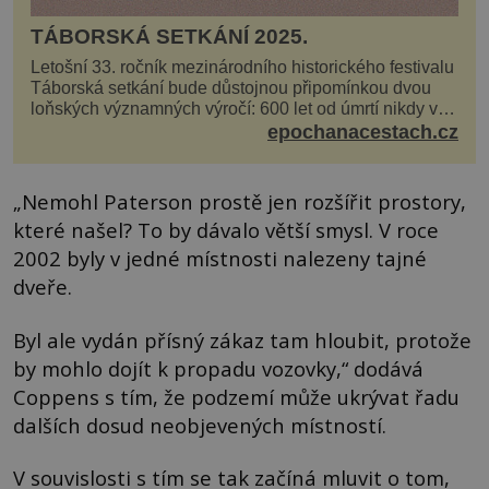
TÁBORSKÁ SETKÁNÍ 2025.
Letošní 33. ročník mezinárodního historického festivalu
Táborská setkání bude důstojnou připomínkou dvou
loňských významných výročí: 600 let od úmrtí nikdy v
poli neporaženého hejtmana Jana Žižky z Tr...
epochanacestach.cz
„Nemohl Paterson prostě jen rozšířit prostory,
které našel? To by dávalo větší smysl. V roce
2002 byly v jedné místnosti nalezeny tajné
dveře.
Byl ale vydán přísný zákaz tam hloubit, protože
by mohlo dojít k propadu vozovky,“ dodává
Coppens s tím, že podzemí může ukrývat řadu
dalších dosud neobjevených místností.
V souvislosti s tím se tak začíná mluvit o tom,