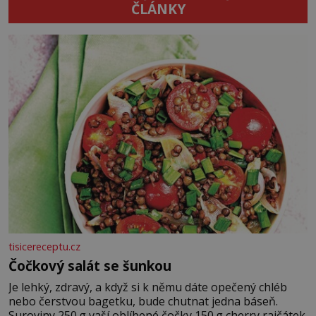
ČLÁNKY
tisicereceptu.cz
Čočkový salát se šunkou
Je lehký, zdravý, a když si k němu dáte opečený chléb
nebo čerstvou bagetku, bude chutnat jedna báseň.
Suroviny 250 g vaší oblíbené čočky 150 g cherry rajčátek