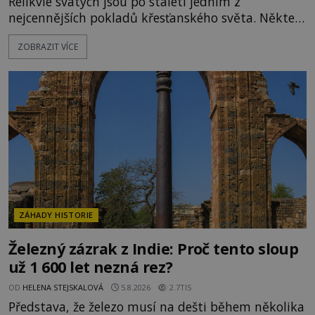
Relikvie svatých jsou po staletí jedním z
nejcennějších pokladů křesťanského světa. Některé
mají pečlivě doloženou historii, jiné provází
ZOBRAZIT VÍCE
záhady, krádeže i nečekané objevy. Jejich osudy
připomínají dobrodružné romány, přesto se opírají
o skutečné historické události. Ve středověké
Evropě mají relikvie mimořádnou hodnotu. Nejsou
jen předmětem úcty
ZÁHADY HISTORIE
Železný zázrak z Indie: Proč tento sloup
už 1 600 let nezná rez?
OD
HELENA STEJSKALOVÁ
5.8.2026
2.7TIS
Představa, že železo musí na dešti během několika