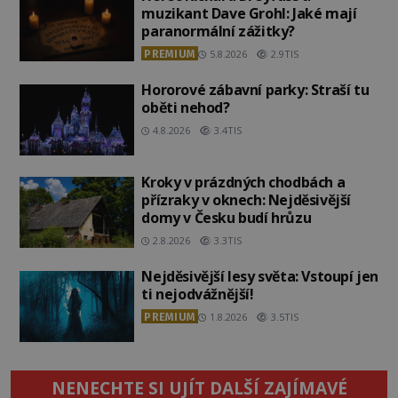
muzikant Dave Grohl: Jaké mají
paranormální zážitky?
PREMIUM
5.8.2026
2.9TIS
Hororové zábavní parky: Straší tu
oběti nehod?
4.8.2026
3.4TIS
Kroky v prázdných chodbách a
přízraky v oknech: Nejděsivější
domy v Česku budí hrůzu
2.8.2026
3.3TIS
Nejděsivější lesy světa: Vstoupí jen
ti nejodvážnější!
PREMIUM
1.8.2026
3.5TIS
NENECHTE SI UJÍT DALŠÍ ZAJÍMAVÉ