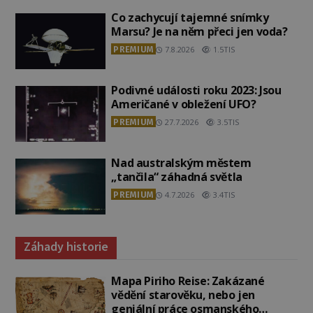
Co zachycují tajemné snímky
Marsu? Je na něm přeci jen voda?
PREMIUM
7.8.2026
1.5TIS
Podivné události roku 2023: Jsou
Američané v obležení UFO?
PREMIUM
27.7.2026
3.5TIS
Nad australským městem
„tančila“ záhadná světla
PREMIUM
4.7.2026
3.4TIS
Záhady historie
Mapa Piriho Reise: Zakázané
vědění starověku, nebo jen
geniální práce osmanského