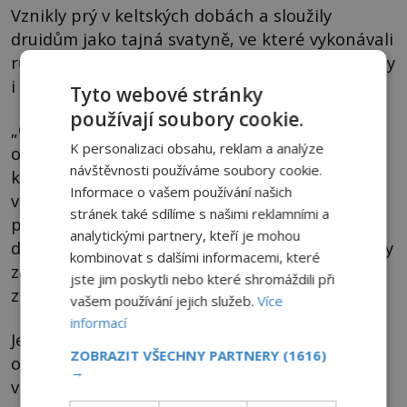
Vznikly prý v keltských dobách a sloužily
druidům jako tajná svatyně, ve které vykonávali
různé rituály často spojené se zvířecími a někdy
i lidskými oběťmi!
Tyto webové stránky
používají soubory cookie.
„Gilmerton je situován na vysokém hřebeni
K personalizaci obsahu, reklam a analýze
označeném megality s výhledem na Cramond,
návštěvnosti používáme soubory cookie.
který byl místem nejstaršího lidského osídlení
Informace o vašem používání našich
ve Skotsku a kde později stávala římská
stránek také sdílíme s našimi reklamními a
pevnost,“ vysvětluje Spalding. Když se čas
analytickými partnery, kteří je mohou
druidů nachýlil ke konci, byly podle něj prostory
kombinovat s dalšími informacemi, které
záměrně zasypány, aby nedošlo k jejich
jste jim poskytli nebo které shromáždili při
znesvěcení.
vašem používání jejich služeb.
Více
informací
Jenže lidé nakonec podzemní město znovu
ZOBRAZIT VŠECHNY PARTNERY
(1616)
objevili. Možná to byl právě až Paterson, který
→
v 18. století vytěžil suť a začal nově vzniklý