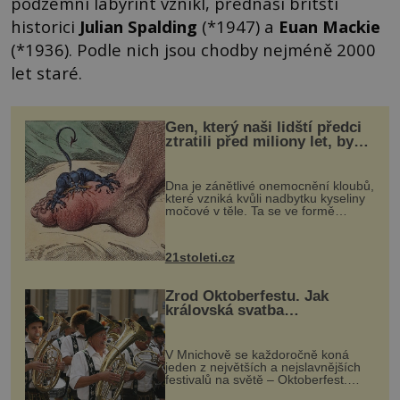
podzemní labyrint vznikl, přednáší britští
historici
Julian Spalding
(*1947) a
Euan Mackie
(*1936). Podle nich jsou chodby nejméně 2000
let staré.
Gen, který naši lidští předci
ztratili před miliony let, by
mohl pomoci s léčbou
„nemoci králů“
Dna je zánětlivé onemocnění kloubů,
které vzniká kvůli nadbytku kyseliny
močové v těle. Ta se ve formě
krystalků ukládá v blízkosti kloubů,
nejčastěji přitom postihuje palce na
nohou, a způsobuje bole...
21stoleti.cz
Zrod Oktoberfestu. Jak
královská svatba
odstartovala největší pivní
festival světa
V Mnichově se každoročně koná
jeden z největších a nejslavnějších
festivalů na světě – Oktoberfest.
Každý rok přiláká miliony