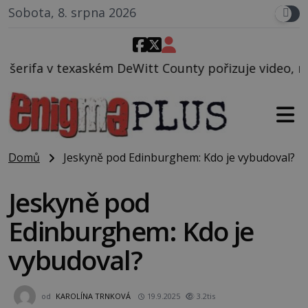
Sobota, 8. srpna 2026
Witt County pořizuje video, na kterém před jeho voz
Domů
Jeskyně pod Edinburghem: Kdo je vybudoval?
Jeskyně pod
Edinburghem: Kdo je
vybudoval?
od
KAROLÍNA TRNKOVÁ
19.9.2025
3.2tis