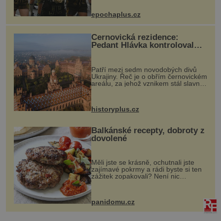
návštěvníků, kteří si vychutnávají
pivo, tradiční jídlo a bavorskou
epochaplus.cz
kultur...
Černovická rezidence:
Pedant Hlávka kontroloval
každou cihlu
Patří mezi sedm novodobých divů
Ukrajiny. Řeč je o obřím černovickém
areálu, za jehož vznikem stál slavný
český architekt Josef Hlávka. Ten si
na něm dal mimořádně záležet. Jeho
stavební plány by při ...
historyplus.cz
Balkánské recepty, dobroty z
dovolené
Měli jste se krásně, ochutnali jste
zajímavé pokrmy a rádi byste si ten
zážitek zopakovali? Není nic
snazšího. Pljeskavica (10 porcí)
Možná jste ji ochutnali na dovolené v
bývalé Jugoslávii, lze ji vi...
panidomu.cz