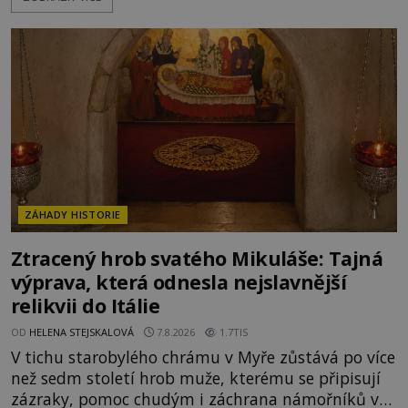
nakloněných turistů. Je to také případ kyperského
tvora jménem Ayia Napa? Nebo se může za
legendami o něm ukrývat nějaký pravdivý základ?
V blízkosti Mysu Greco, jak se přez
ZÁHADY HISTORIE
Ztracený hrob svatého Mikuláše: Tajná
výprava, která odnesla nejslavnější
relikvii do Itálie
OD
HELENA STEJSKALOVÁ
7.8.2026
1.7TIS
V tichu starobylého chrámu v Myře zůstává po více
než sedm století hrob muže, kterému se připisují
zázraky, pomoc chudým i záchrana námořníků v