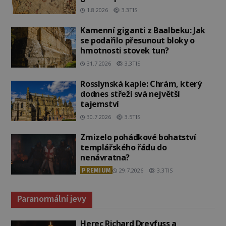
admirála?
1.8.2026
3.3TIS
Kamenní giganti z Baalbeku: Jak
se podařilo přesunout bloky o
hmotnosti stovek tun?
31.7.2026
3.3TIS
Rosslynská kaple: Chrám, který
dodnes střeží svá největší
tajemství
30.7.2026
3.5TIS
Zmizelo pohádkové bohatství
templářského řádu do
nenávratna?
PREMIUM
29.7.2026
3.3TIS
Paranormální jevy
Herec Richard Dreyfuss a