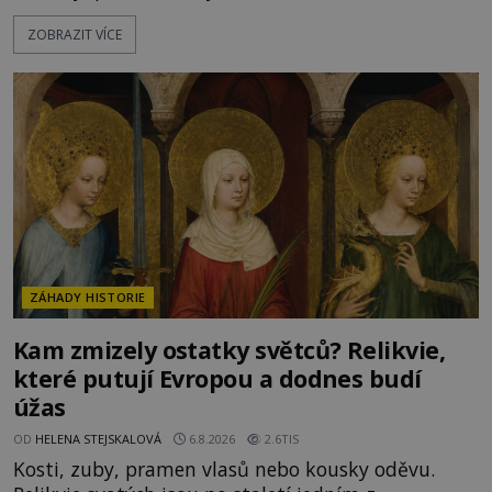
bouřích. Pak ale přichází rok 1087 a klidné místo
ZOBRAZIT VÍCE
se mění v dějiště podivné noční výpravy. Skupina
italských námořníků otevírá hrob svatého
Mikuláše a odváží jeho ostatky přes moře do Bari.
Je to zbožná záchrana před nebezpečím, nebo
promyšlená krádež,
ZÁHADY HISTORIE
Kam zmizely ostatky světců? Relikvie,
které putují Evropou a dodnes budí
úžas
OD
HELENA STEJSKALOVÁ
6.8.2026
2.6TIS
Kosti, zuby, pramen vlasů nebo kousky oděvu.