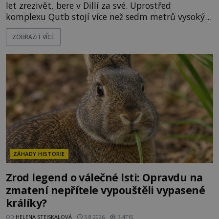
let zrezivět, bere v Dillí za své. Uprostřed
komplexu Qutb stojí více než sedm metrů vysoký
železný sloup, který už přibližně 1 600 let odolává
ZOBRAZIT VÍCE
počasí s jen nepatrnými stopami koroze. Jeho
mimořádná trvanlivost dlouho živí legendy o
ztracených technologiích či tajemných
materiálech. Moderní metalurgie však ukazuje, že
skutečné vysvětlení je ješt
ZÁHADY HISTORIE
Zrod legend o válečné lsti: Opravdu na
zmatení nepřítele vypouštěli vypasené
králíky?
OD
HELENA STEJSKALOVÁ
3.8.2026
3.4TIS