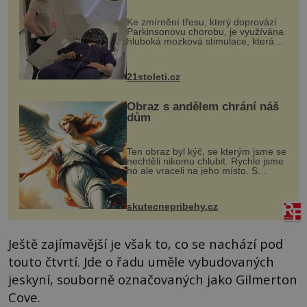
„helmy“
Ke zmírnění třesu, který doprovází
Parkinsonovu chorobu, je využívána
hluboká mozková stimulace, která
však vyžaduje vysoce invazivní
zákrok. Ultrazvuk zase není vhodný
k dostatečně přesnému zacílení ...
21stoleti.cz
Obraz s andělem chrání náš
dům
Ten obraz byl kýč, se kterým jsme se
nechtěli nikomu chlubit. Rychle jsme
ho ale vraceli na jeho místo. S
manželem Vaškem jsme si pořídili
chaloupku, takový domek na severu
Čech, kde jsme si naplánova...
skutecnepribehy.cz
Ještě zajímavější je však to, co se nachází pod
touto čtvrtí. Jde o řadu uměle vybudovaných
jeskyní, souborně označovaných jako Gilmerton
Cove.