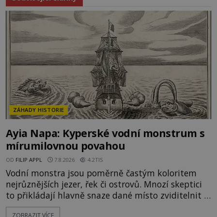
ZÁHADY HISTORIE
Ayia Napa: Kyperské vodní monstrum s
mírumilovnou povahou
OD
FILIP APPL
7.8.2026
4.2TIS
Vodní monstra jsou poměrně častým koloritem
nejrůznějších jezer, řek či ostrovů. Mnozí skeptici
to přikládají hlavně snaze dané místo zviditelnit a
přitáhnout k němu pozornost záhadám
ZOBRAZIT VÍCE