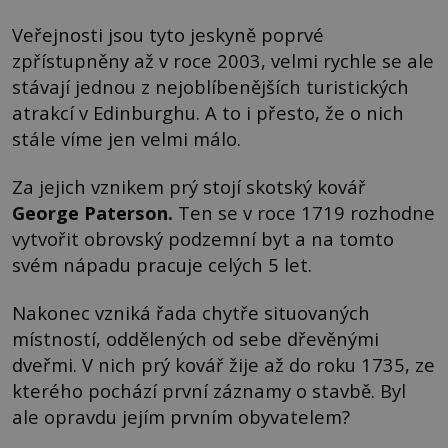
Veřejnosti jsou tyto jeskyně poprvé
zpřístupněny až v roce 2003, velmi rychle se ale
stávají jednou z nejoblíbenějších turistických
atrakcí v Edinburghu. A to i přesto, že o nich
stále víme jen velmi málo.
Za jejich vznikem prý stojí skotský kovář
George P
aterson
.
Ten se v roce 1719 rozhodne
vytvořit obrovský podzemní byt a na tomto
svém nápadu pracuje celých 5 let.
Nakonec vzniká řada chytře situovaných
místností, oddělených od sebe dřevěnými
dveřmi. V nich prý kovář žije až do roku 1735, ze
kterého pochází první záznamy o stavbě. Byl
ale opravdu jejím prvním obyvatelem?