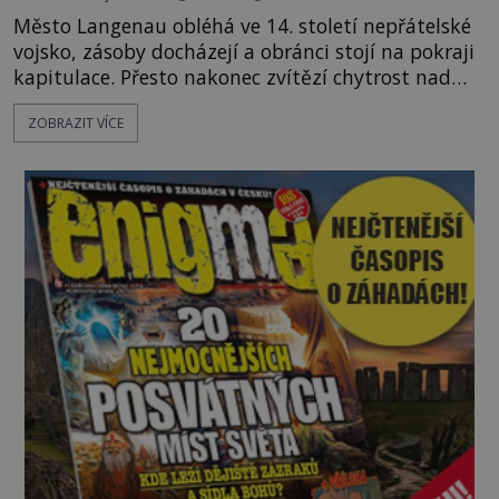
Město Langenau obléhá ve 14. století nepřátelské
vojsko, zásoby docházejí a obránci stojí na pokraji
kapitulace. Přesto nakonec zvítězí chytrost nad
hrubou silou. Podle staré německé legendy vypustí
ZOBRAZIT VÍCE
obyvatelé za hradby dobře živeného králíka, aby
nepřítele přesvědčili, že uvnitř města je jídla stále
dost. Čas pracuje pro obléhatele. Ve městě ubývají
zásoby a každý den znamená další porci strádá