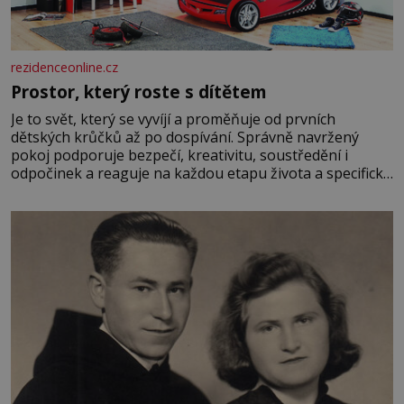
rezidenceonline.cz
Prostor, který roste s dítětem
Je to svět, který se vyvíjí a proměňuje od prvních
dětských krůčků až po dospívání. Správně navržený
pokoj podporuje bezpečí, kreativitu, soustředění i
odpočinek a reaguje na každou etapu života a specifické
potřeby dítěte. Pro nejmenší je klíčová jednoduchost,
měkkost a bezpečí, proto by pokoj miminka měl působit
především klidně a útulně. Předškolní věk je