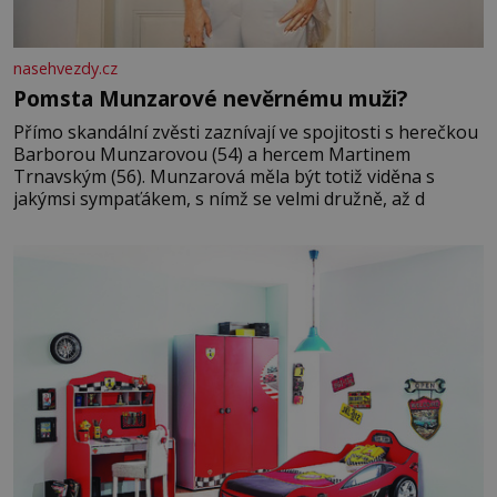
nasehvezdy.cz
Pomsta Munzarové nevěrnému muži?
Přímo skandální zvěsti zaznívají ve spojitosti s herečkou
Barborou Munzarovou (54) a hercem Martinem
Trnavským (56). Munzarová měla být totiž viděna s
jakýmsi sympaťákem, s nímž se velmi družně, až d