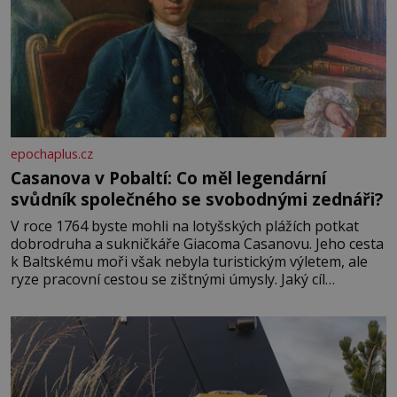
epochaplus.cz
Casanova v Pobaltí: Co měl legendární
svůdník společného se svobodnými zednáři?
V roce 1764 byste mohli na lotyšských plážích potkat
dobrodruha a sukničkáře Giacoma Casanovu. Jeho cesta
k Baltskému moři však nebyla turistickým výletem, ale
ryze pracovní cestou se zištnými úmysly. Jaký cíl
Casanova sledoval, když se například procházel uličkami
lotyšské Rigy? Casanova v Pobaltí kontaktoval tamní
zednářské lóže. Nebyl v této oblasti žádným nováčkem,
protože do zednářské