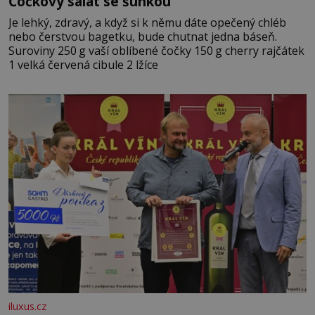
Čočkový salát se šunkou
Je lehký, zdravý, a když si k němu dáte opečený chléb
nebo čerstvou bagetku, bude chutnat jedna báseň.
Suroviny 250 g vaší oblíbené čočky 150 g cherry rajčátek
1 velká červená cibule 2 lžíce
iluxus.cz