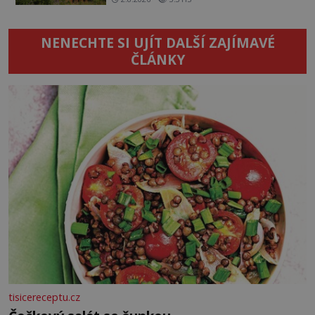
NENECHTE SI UJÍT DALŠÍ ZAJÍMAVÉ
ČLÁNKY
tisicereceptu.cz