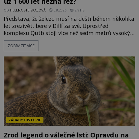
už 1 600 let nezná rez?
OD
HELENA STEJSKALOVÁ
5.8.2026
2.9TIS
Představa, že železo musí na dešti během několika
let zrezivět, bere v Dillí za své. Uprostřed
komplexu Qutb stojí více než sedm metrů vysoký
železný sloup, který už přibližně 1 600 let odolává
ZOBRAZIT VÍCE
počasí s jen nepatrnými stopami koroze. Jeho
mimořádná trvanlivost dlouho živí legendy o
ztracených technologiích či tajemných
materiálech. Moderní metalurgie však ukazuje, že
skutečné vysvětlení je ješt
ZÁHADY HISTORIE
Zrod legend o válečné lsti: Opravdu na