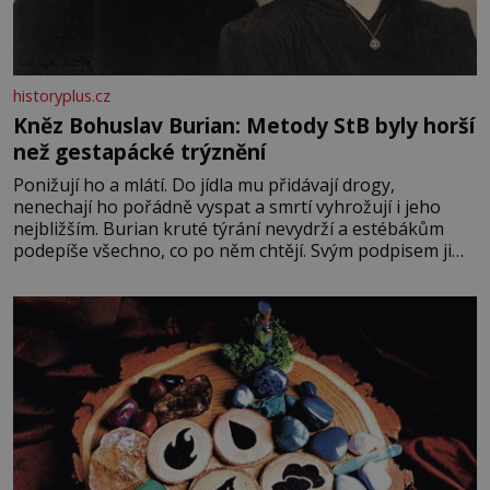
historyplus.cz
Kněz Bohuslav Burian: Metody StB byly horší
než gestapácké trýznění
Ponižují ho a mlátí. Do jídla mu přidávají drogy,
nenechají ho pořádně vyspat a smrtí vyhrožují i jeho
nejbližším. Burian kruté týrání nevydrží a estébákům
podepíše všechno, co po něm chtějí. Svým podpisem jim
potvrdí také to, že na něj během výslechů nikdo nevyvíjel
fyzický ani psychický nátlak. Syn brněnského řezníka
chce být knězem a