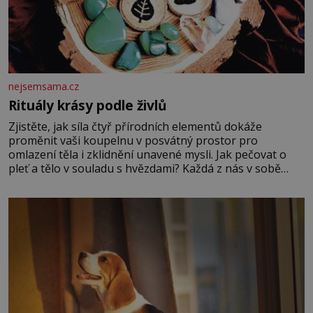
nejsemsama.cz
Rituály krásy podle živlů
Zjistěte, jak síla čtyř přírodních elementů dokáže
proměnit vaši koupelnu v posvátný prostor pro
omlazení těla i zklidnění unavené mysli. Jak pečovat o
pleť a tělo v souladu s hvězdami? Každá z nás v sobě
nese otisk vesmíru, který se projevuje nejen v naší
povaze, ale i v potřebách naší pokožky. Ohnivá znamení
Ženy narozené ve znamení Berana, Lva a Střelce v sobě
nesou žár, odvahu a neutuchající elán. Vaše