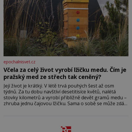
epochalnisvet.cz
Včela za celý život vyrobí lžičku medu. Čím je
pražský med ze střech tak ceněný?
Její život je krátký. V létě trvá pouhých šest až osm
týdnů. Za tu dobu navštíví desetitisíce květů, nalétá
stovky kilometrů a vyrobí přibližně devět gramů medu –
zhruba jednu čajovou lžičku. Sama o sobě se může zdát
bezvýznamná. Teprve když se spojí s dalšími desítkami
tisíc příslušnic svého včelstva, vznikne jeden z
nejdokonalejších organismů