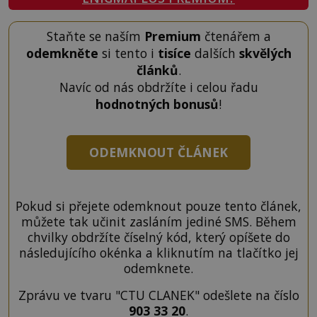
Staňte se naším
Premium
čtenářem a
odemkněte
si tento i
tisíce
dalších
skvělých
článků
.
Navíc od nás obdržíte i celou řadu
hodnotných bonusů
!
ODEMKNOUT ČLÁNEK
Pokud si přejete odemknout pouze tento článek,
můžete tak učinit zasláním jediné SMS. Během
chvilky obdržíte číselný kód, který opíšete do
následujícího okénka a kliknutím na tlačítko jej
odemknete.
Zprávu ve tvaru "CTU CLANEK" odešlete na číslo
903 33 20
.