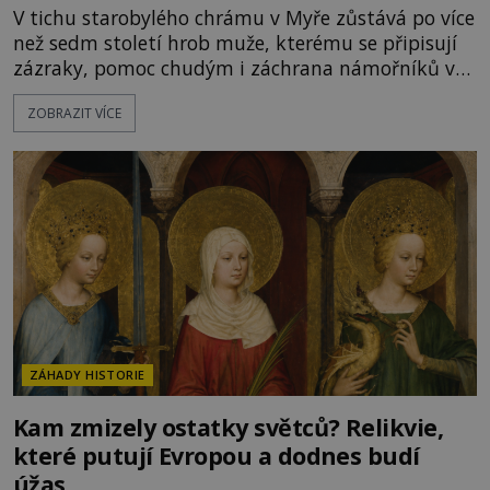
V tichu starobylého chrámu v Myře zůstává po více
než sedm století hrob muže, kterému se připisují
zázraky, pomoc chudým i záchrana námořníků v
bouřích. Pak ale přichází rok 1087 a klidné místo
ZOBRAZIT VÍCE
se mění v dějiště podivné noční výpravy. Skupina
italských námořníků otevírá hrob svatého
Mikuláše a odváží jeho ostatky přes moře do Bari.
Je to zbožná záchrana před nebezpečím, nebo
promyšlená krádež,
ZÁHADY HISTORIE
Kam zmizely ostatky světců? Relikvie,
které putují Evropou a dodnes budí
úžas