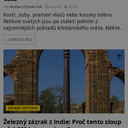
OD
HELENA STEJSKALOVÁ
6.8.2026
3.0TIS
Kosti, zuby, pramen vlasů nebo kousky oděvu.
Relikvie svatých jsou po staletí jedním z
nejcennějších pokladů křesťanského světa. Některé
mají pečlivě doloženou historii, jiné provází
ZOBRAZIT VÍCE
záhady, krádeže i nečekané objevy. Jejich osudy
připomínají dobrodružné romány, přesto se opírají
o skutečné historické události. Ve středověké
Evropě mají relikvie mimořádnou hodnotu. Nejsou
jen předmětem úcty
ZÁHADY HISTORIE
Železný zázrak z Indie: Proč tento sloup