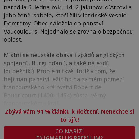
narodila 6. ledna roku 1412 Jakubovi d´Arcovi a
jeho ženě Isabele, kteří žili v lotrinské vesnici
Domrémy. Obec náležela do panství
Vaucouleurs. Nejednalo se zrovna o bezpečnou
oblast.
Místní se neustále obávali vpádů anglických
spojenců, Burgunďanů, a také nájezdů
loupežníků. Problém tkvěl totiž v tom, že
hejtman panství ležícího na samém pomezí
francouzského království Robert de
Baudricourt (1400–1454) zůstal věrný
francouzskému králi.
Zbývá vám 91
%
článku k dočtení. Nenechte si
to ujít!
CO NABÍZÍ
ENIGMAPLUS PREMIUM?