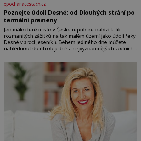
epochanacestach.cz
Poznejte údolí Desné: od Dlouhých strání po
termální prameny
Jen málokteré místo v České republice nabízí tolik
rozmanitých zážitků na tak malém území jako údolí řeky
Desné v srdci Jeseníků. Během jediného dne můžete
nahlédnout do útrob jedné z nejvýznamnějších vodních
elektráren v Evropě, vydat se na horské hřebeny, projet
se na koloběžce a den zakončit poznáváním památek ve
Velkých Losinách nebo v termálním