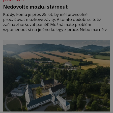
Nedovolte mozku stárnout
Každý, komu je přes 25 let, by měl pravidelně
procvičovat mozkové závity. V tomto období se totiž
začíná zhoršovat paměť. Možná máte problém
vzpomenout si na jméno kolegy z práce. Nebo marně v
paměti lovíte název knížky, kterou jste nedávno přečetli.
Je to opravdu tak, s věkem jako kdyby se paměť
rozhodla stávkovat. Cvičte