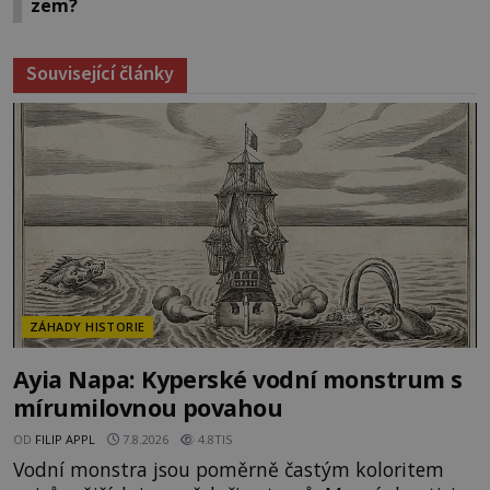
zem?
Související články
ZÁHADY HISTORIE
Ayia Napa: Kyperské vodní monstrum s
mírumilovnou povahou
OD
FILIP APPL
7.8.2026
4.8TIS
Vodní monstra jsou poměrně častým koloritem