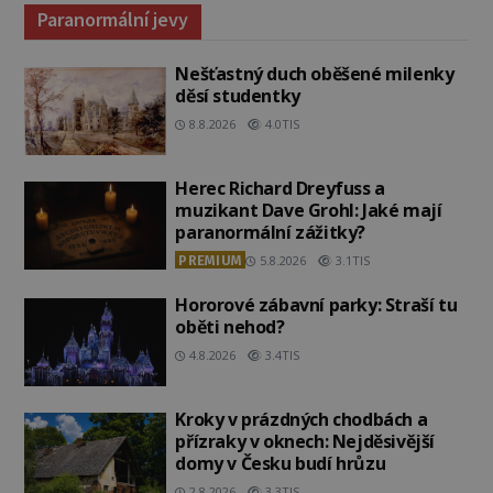
Paranormální jevy
Nešťastný duch oběšené milenky
děsí studentky
8.8.2026
4.0TIS
Herec Richard Dreyfuss a
muzikant Dave Grohl: Jaké mají
paranormální zážitky?
PREMIUM
5.8.2026
3.1TIS
Hororové zábavní parky: Straší tu
oběti nehod?
4.8.2026
3.4TIS
Kroky v prázdných chodbách a
přízraky v oknech: Nejděsivější
domy v Česku budí hrůzu
2.8.2026
3.3TIS