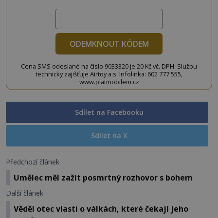
ODEMKNOUT KÓDEM
Cena SMS odeslané na číslo 9033320 je 20 Kč vč. DPH. Službu
technicky zajišťuje Airtoy a.s. Infolinka: 602 777 555,
www.platmobilem.cz
Sdílet na Facebooku
Sdílet na X
Předchozí článek
Umělec měl zažít posmrtný rozhovor s bohem
Další článek
Věděl otec vlasti o válkách, které čekají jeho