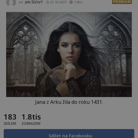
PREMIUM
od
JAN ŠEDIVÝ
22.10.2021
1.8tis
Jana z Arku žila do roku 1431.
183
1.8tis
SDÍLENÍ
ZOBRAZENÍ
Sdílet na Facebooku