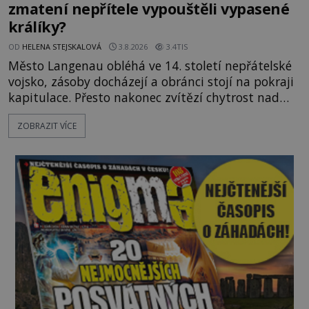
zmatení nepřítele vypouštěli vypasené
králíky?
OD
HELENA STEJSKALOVÁ
3.8.2026
3.4TIS
Město Langenau obléhá ve 14. století nepřátelské
vojsko, zásoby docházejí a obránci stojí na pokraji
kapitulace. Přesto nakonec zvítězí chytrost nad
hrubou silou. Podle staré německé legendy vypustí
ZOBRAZIT VÍCE
obyvatelé za hradby dobře živeného králíka, aby
nepřítele přesvědčili, že uvnitř města je jídla stále
dost. Čas pracuje pro obléhatele. Ve městě ubývají
zásoby a každý den znamená další porci strádá