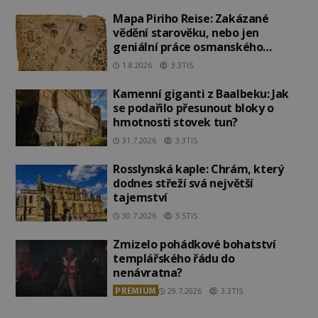
Mapa Piriho Reise: Zakázané
vědění starověku, nebo jen
geniální práce osmanského
admirála?
1.8.2026
3.3TIS
Kamenní giganti z Baalbeku: Jak
se podařilo přesunout bloky o
hmotnosti stovek tun?
31.7.2026
3.3TIS
Rosslynská kaple: Chrám, který
dodnes střeží svá největší
tajemství
30.7.2026
3.5TIS
Zmizelo pohádkové bohatství
templářského řádu do
nenávratna?
PREMIUM
29.7.2026
3.3TIS