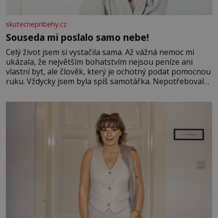
skutecnepribehy.cz
Souseda mi poslalo samo nebe!
Celý život jsem si vystačila sama. Až vážná nemoc mi
ukázala, že největším bohatstvím nejsou peníze ani
vlastní byt, ale člověk, který je ochotný podat pomocnou
ruku. Vždycky jsem byla spíš samotářka. Nepotřebovala
jsem kolem sebe partu kamarádek ani partnera. Stačily
mi knihy, práce a hlavně klid. Hned po studiích jsem
odešla z rodného města,