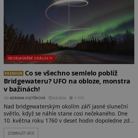
NEOBJASNĚNÉ UDÁLOSTI
Co se všechno semlelo poblíž
PREMIUM
Bridgewateru? UFO na obloze, monstra
v bažinách!
OD
ADRIANA VOJTÍŠKOVÁ
8.8.2026
1.1TIS
Nad bridgewaterským okolím září jasné sluneční
světlo, když se náhle stane cosi nečekaného. Dne
10. května roku 1760 v deset hodin dopoledne zde
dojde k vůbec prvnímu historicky doloženému
ZOBRAZIT VÍCE
přeletu UFO. Podle záznamů vyzařuje takové