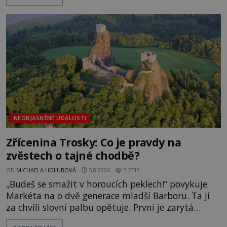
zmizením turistů? Ti, kteří se nebojí, nás mohou
následovat. Vstupujeme na pláž Dumas ve městě
Surat. Gu
NEOBJASNĚNÉ UDÁLOSTI
Zřícenina Trosky: Co je pravdy na
zvěstech o tajné chodbě?
OD
MICHAELA HOLUBOVÁ
5.8.2026
3.2TIS
„Budeš se smažit v horoucích peklech!“ povykuje
Markéta na o dvě generace mladší Barboru. Ta jí
za chvíli slovní palbu opětuje. První je zarytá
katolička, druhá přesvědčená kališnice. A každá z