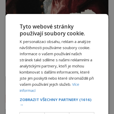
Tyto webové stránky
používají soubory cookie.
K personalizaci obsahu, reklam a analýze
návštěvnosti používáme soubory cookie.
Informace o vašem používání našich
stránek také sdílíme s našimi reklamními a
analytickými partnery, kteří je mohou
kombinovat s dalšími informacemi, které
jste jim poskytli nebo které shromáždili při
vašem používání jejich služeb.
Více
informací
Vesmír a technologie
ZOBRAZIT VŠECHNY PARTNERY
(1616)
→
Co zachycují tajemné snímky