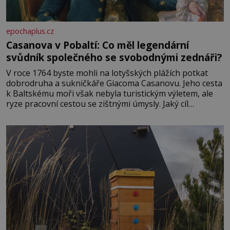
epochaplus.cz
Casanova v Pobaltí: Co měl legendární
svůdník společného se svobodnými zednáři?
V roce 1764 byste mohli na lotyšských plážích potkat
dobrodruha a sukničkáře Giacoma Casanovu. Jeho cesta
k Baltskému moři však nebyla turistickým výletem, ale
ryze pracovní cestou se zištnými úmysly. Jaký cíl
Casanova sledoval, když se například procházel uličkami
lotyšské Rigy? Casanova v Pobaltí kontaktoval tamní
zednářské lóže. Nebyl v této oblasti žádným nováčkem,
protože do zednářské