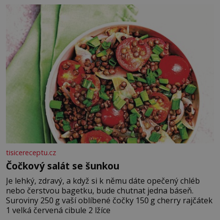
tisicereceptu.cz
Čočkový salát se šunkou
Je lehký, zdravý, a když si k němu dáte opečený chléb
nebo čerstvou bagetku, bude chutnat jedna báseň.
Suroviny 250 g vaší oblíbené čočky 150 g cherry rajčátek
1 velká červená cibule 2 lžíce