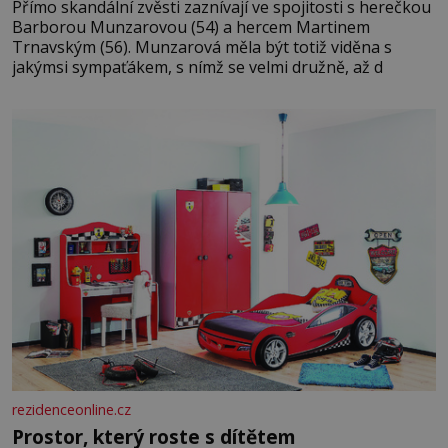
Přímo skandální zvěsti zaznívají ve spojitosti s herečkou
Barborou Munzarovou (54) a hercem Martinem
Trnavským (56). Munzarová měla být totiž viděna s
jakýmsi sympaťákem, s nímž se velmi družně, až d
rezidenceonline.cz
Prostor, který roste s dítětem