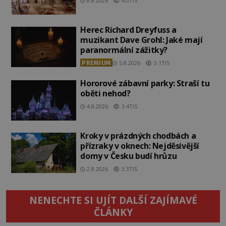
8.8.2026
4.0TIS
Herec Richard Dreyfuss a
muzikant Dave Grohl: Jaké mají
paranormální zážitky?
PREMIUM
5.8.2026
3.1TIS
Hororové zábavní parky: Straší tu
oběti nehod?
4.8.2026
3.4TIS
Kroky v prázdných chodbách a
přízraky v oknech: Nejděsivější
domy v Česku budí hrůzu
2.8.2026
3.3TIS
NENECHTE SI UJÍT DALŠÍ ZAJÍMAVÉ
ČLÁNKY