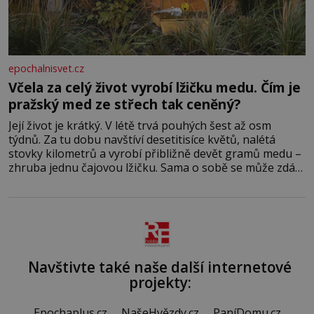
epochalnisvet.cz
Včela za celý život vyrobí lžičku medu. Čím je
pražský med ze střech tak ceněný?
Její život je krátký. V létě trvá pouhých šest až osm
týdnů. Za tu dobu navštíví desetitisíce květů, nalétá
stovky kilometrů a vyrobí přibližně devět gramů medu –
zhruba jednu čajovou lžičku. Sama o sobě se může zdát
bezvýznamná. Teprve když se spojí s dalšími desítkami
tisíc příslušnic svého včelstva, vznikne jeden z
nejdokonalejších organismů
Navštivte také naše další internetové
projekty:
Epochaplus.cz
NašeHvězdy.cz
PaníDomu.cz