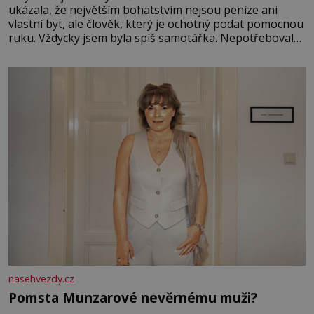
ukázala, že největším bohatstvím nejsou peníze ani
vlastní byt, ale člověk, který je ochotný podat pomocnou
ruku. Vždycky jsem byla spíš samotářka. Nepotřebovala
jsem kolem sebe partu kamarádek ani partnera. Stačily
mi knihy, práce a hlavně klid. Hned po studiích jsem
odešla z rodného města,
nasehvezdy.cz
Pomsta Munzarové nevěrnému muži?