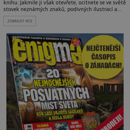
knihu. Jakmile ji však otevřete, ocitnete se ve světě
stovek neznámých znaků, podivných ilustrací a
textu, který už téměř dvě století vzdoruje všem
ZOBRAZIT VÍCE
pokusům o rozluštění. Rohoncský kodex patří mezi
největší záhady evropských dějin a dodnes nikdo s
jistotou neví, kdo jej napsal, kdy vznikl ani co
vlastně vypráví. Rohoncský kodex se poprvé
objevuje v roce