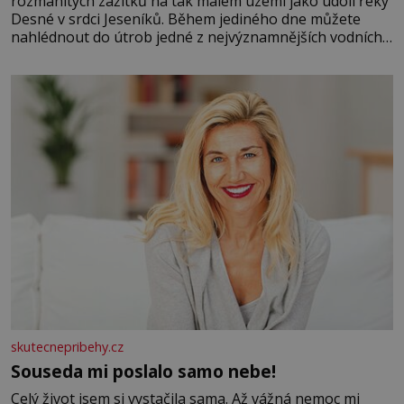
rozmanitých zážitků na tak malém území jako údolí řeky
Desné v srdci Jeseníků. Během jediného dne můžete
nahlédnout do útrob jedné z nejvýznamnějších vodních
elektráren v Evropě, vydat se na horské hřebeny, projet
se na koloběžce a den zakončit poznáváním památek ve
Velkých Losinách nebo v termálním
skutecnepribehy.cz
Souseda mi poslalo samo nebe!
Celý život jsem si vystačila sama. Až vážná nemoc mi