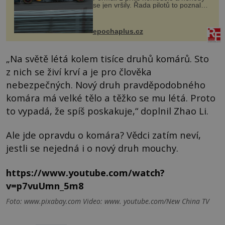
se jen vršily. Řada pilotů to poznala
na vlastní kůži, často s trvalými
následky nebo bohužel i ztrátou
života. Dnes nepochopiteln...
epochaplus.cz
„Na světě létá kolem tisíce druhů komárů. Sto
z nich se živí krví a je pro člověka
nebezpečných. Nový druh pravděpodobného
komára má velké tělo a těžko se mu létá. Proto
to vypadá, že spíš poskakuje,“ doplnil Zhao Li.
Ale jde opravdu o komára? Vědci zatím neví,
jestli se nejedná i o nový druh mouchy.
https://www.youtube.com/watch?
v=p7vuUmn_5m8
Foto: www.pixabay.com Video: www. youtube.com/New China TV