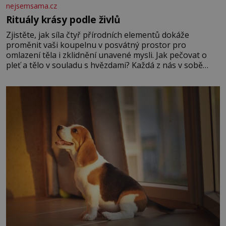
nejsemsama.cz
Rituály krásy podle živlů
Zjistěte, jak síla čtyř přírodních elementů dokáže
proměnit vaši koupelnu v posvátný prostor pro
omlazení těla i zklidnění unavené mysli. Jak pečovat o
pleť a tělo v souladu s hvězdami? Každá z nás v sobě
nese otisk vesmíru, který se projevuje nejen v naší
povaze, ale i v potřebách naší pokožky. Ohnivá znamení
Ženy narozené ve znamení Berana, Lva a Střelce v sobě
nesou žár, odvahu a neutuchající elán. Vaše