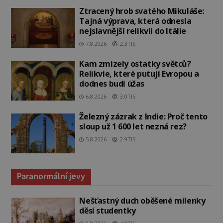
Ztracený hrob svatého Mikuláše:
Tajná výprava, která odnesla
nejslavnější relikvii do Itálie
7.8.2026
2.3TIS
Kam zmizely ostatky světců?
Relikvie, které putují Evropou a
dodnes budí úžas
6.8.2026
3.0TIS
Železný zázrak z Indie: Proč tento
sloup už 1 600 let nezná rez?
5.8.2026
2.9TIS
Paranormální jevy
Nešťastný duch oběšené milenky
děsí studentky