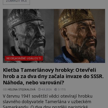
ZOBRAZIT VÍCE
nich se usídlí na jedné z věží slavného hradu
Trosky. Šlechtic Ota IV. z Bergova (1399–1452) patří
mezi vůdce protihusitského boje. Za manželku má
skutečně jistou
NEOBJASNĚNÉ UDÁLOSTI
Kletba Tamerlánovy hrobky: Otevřeli
hrob a za dva dny začala invaze do SSSR.
Náhoda, nebo varování?
OD
HELENA STEJSKALOVÁ
4.8.2026
3.1TIS
V červnu 1941 sovětští vědci otevírají hrobku
slavného dobyvatele Tamerlána v uzbeckém
Samarkandu. O dva dny později nacistické