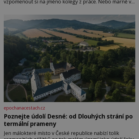
vzpomenout si na jméno kolegy z práce. Nebo marně v
paměti lovíte název knížky, kterou jste nedávno přečetli.
Je to opravdu tak, s věkem jako kdyby se paměť
rozhodla stávkovat. Cvičte
epochanacestach.cz
Poznejte údolí Desné: od Dlouhých strání po
termální prameny
Jen málokteré místo v České republice nabízí tolik