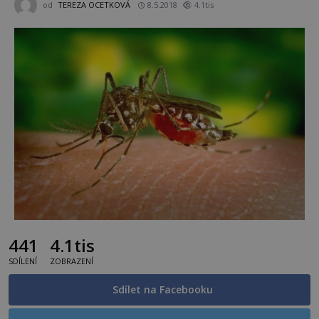
od
TEREZA OCETKOVÁ
8.5.2018
4.1tis
441
4.1tis
SDÍLENÍ
ZOBRAZENÍ
Sdílet na Facebooku