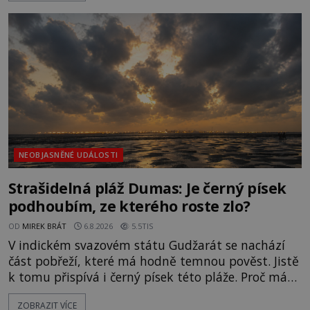
světlo, že vypadá jako „koule hořícího ohně“. Jde
jen o nějaký optický klam, nebo se zde skutečně
právě vznáší mimozemská loď
NEOBJASNĚNÉ UDÁLOSTI
Strašidelná pláž Dumas: Je černý písek
podhoubím, ze kterého roste zlo?
OD
MIREK BRÁT
6.8.2026
5.5TIS
V indickém svazovém státu Gudžarát se nachází
část pobřeží, které má hodně temnou pověst. Jistě
k tomu přispívá i černý písek této pláže. Proč má
pláž takové netypické zbarvení? Nakolik jsou
ZOBRAZIT VÍCE
pravdivé historky, že zde došlo k nevysvětlitelným