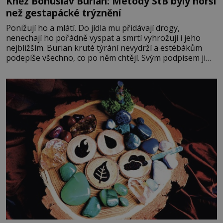
Kněz Bohuslav Burian: Metody StB byly horší
než gestapácké trýznění
Ponižují ho a mlátí. Do jídla mu přidávají drogy,
nenechají ho pořádně vyspat a smrtí vyhrožují i jeho
nejbližším. Burian kruté týrání nevydrží a estébákům
podepíše všechno, co po něm chtějí. Svým podpisem jim
potvrdí také to, že na něj během výslechů nikdo nevyvíjel
fyzický ani psychický nátlak. Syn brněnského řezníka
chce být knězem a