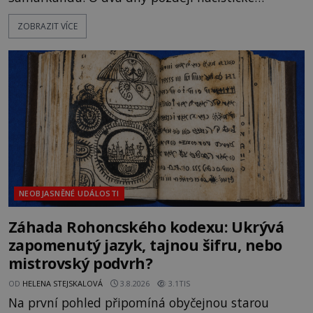
Německo zahajuje operaci Barbarossa a napadá
ZOBRAZIT VÍCE
Sovětský svaz. Shoda dat je natolik zarážející, že se
rodí jedna z nejslavnějších „kleteb“ 20. století. Je
na legendě něco pravdy, nebo jde jen o fascinující
souhru okolností? Když antropolog Michail
Gerasimov (1907-1970) a
NEOBJASNĚNÉ UDÁLOSTI
Záhada Rohoncského kodexu: Ukrývá
zapomenutý jazyk, tajnou šifru, nebo
mistrovský podvrh?
OD
HELENA STEJSKALOVÁ
3.8.2026
3.1TIS
Na první pohled připomíná obyčejnou starou