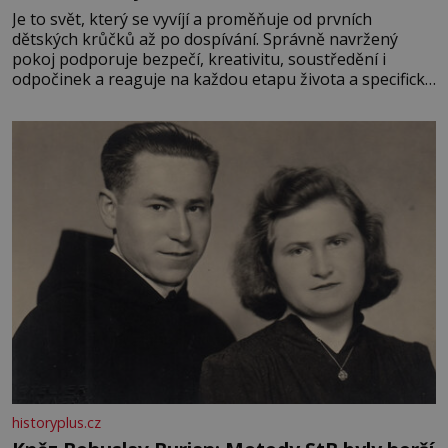
Je to svět, který se vyvíjí a proměňuje od prvních
dětských krůčků až po dospívání. Správně navržený
pokoj podporuje bezpečí, kreativitu, soustředění i
odpočinek a reaguje na každou etapu života a specifické
potřeby dítěte. Pro nejmenší je klíčová jednoduchost,
měkkost a bezpečí, proto by pokoj miminka měl působit
především klidně a útulně. Předškolní věk je
historyplus.cz