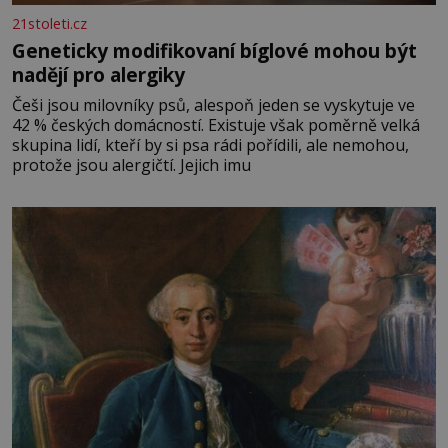
21stoleti.cz
Geneticky modifikovaní bíglové mohou být
nadějí pro alergiky
Češi jsou milovníky psů, alespoň jeden se vyskytuje ve
42 % českých domácností. Existuje však poměrně velká
skupina lidí, kteří by si psa rádi pořídili, ale nemohou,
protože jsou alergičtí. Jejich imu