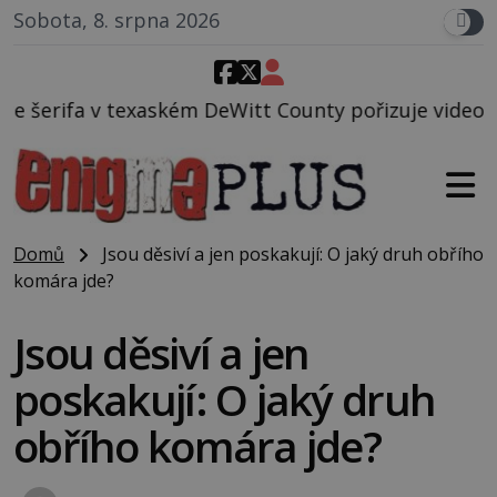
Sobota, 8. srpna 2026
eWitt County pořizuje video, na kterém před jeho vo
Domů
Jsou děsiví a jen poskakují: O jaký druh obřího
komára jde?
Jsou děsiví a jen
poskakují: O jaký druh
obřího komára jde?