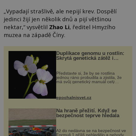
„Vypadají strašlivě, ale nepijí krev. Dospělí
jedinci žijí jen několik dnů a pijí většinou
nektar,“ vysvětlil
Zhao Li
, ředitel Hmyzího
muzea na západě Číny.
Duplikace genomu u rostlin:
Skrytá genetická zátěž i
evoluční výhoda
Představte si, že by se rostlina
jednou ráno probudila a zjistila, že
má svůj genetický manuál celý
dvakrát. Přesně to se občas v
přírodě stane – a podle nového
výzkumu to může být pro druhy
epochalnisvet.cz
vstupenka...
Na hraně přežití. Když se
bezpečnost teprve hledala
Až do nedávna se na bezpečnost ve
Formuli 1 příliš nehledělo a nehody