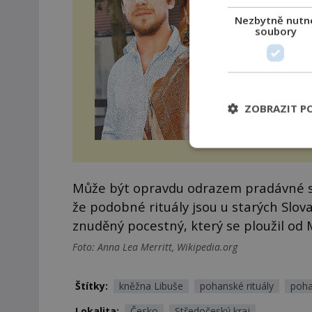
obr
Dyk
Nezbytně nutn
si h
soubory
ZOBRAZIT P
Může být opravdu odrazem pradávné sex
že podobné rituály jsou u starých Slov
znuděný pocestný, který se ploužil od 
Foto: Anna Lea Merritt, Wikipedia.org
Štítky:
kněžna Libuše
pohanské rituály
poha
Lokalita:
Česko
Středočeský kraj