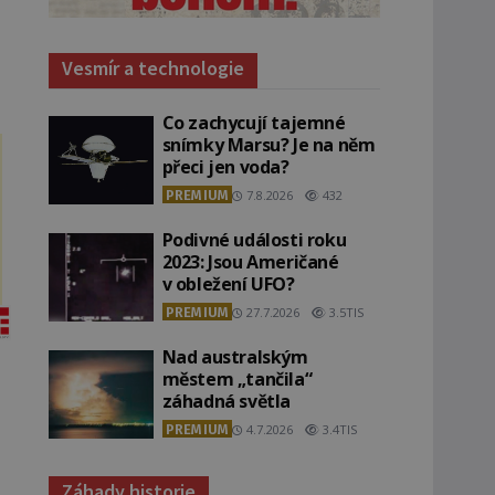
Vesmír a technologie
Co zachycují tajemné
snímky Marsu? Je na něm
přeci jen voda?
PREMIUM
7.8.2026
432
Podivné události roku
2023: Jsou Američané
v obležení UFO?
PREMIUM
27.7.2026
3.5TIS
Nad australským
městem „tančila“
záhadná světla
PREMIUM
4.7.2026
3.4TIS
Záhady historie