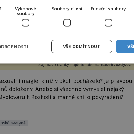
átilo v legraci. Je tomu sotva několik týdnů, kdy Tatianě
ové (47) vyznal lásku její dlouholetý kolega a kamarád. Lidé
é
Výkonové
Soubory cílení
Funkční soubory
ned mysleli, ž...
soubory
ODROBNOSTI
VŠE ODMÍTNOUT
VŠ
Zajímavé články najdete také na
nasehvezdy.cz
uální magie, k níž v okolí docházelo? Je pravdou,
anů doloženy. Anebo si všechno vymyslel nějaký
Mydlovaru k Rozkoši a marně snil o povyražení?
nské svatyně