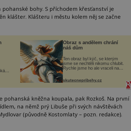
á pohanské bohy. S příchodem křesťanství je
ěn klášter. Klášteru i městu kolem něj se začne
n
Obraz s andělem chrání
náš dům
Ten obraz byl kýč, se kterým
jsme se nechtěli nikomu chlubit.
Rychle jsme ho ale vraceli na
oká
jeho místo. S manželem Vaškem
však
jsme si pořídili chaloupku, takový
skutecnepribehy.cz
domek na severu Čech, kde
í
jsme si naplánova...
nému
se pohanská kněžna koupala, pak Rozkoš. Na první
sídlem, na němž prý Libuše při svých návštěvách
Mydlovar (původně Kostomlaty – pozn. redakce).