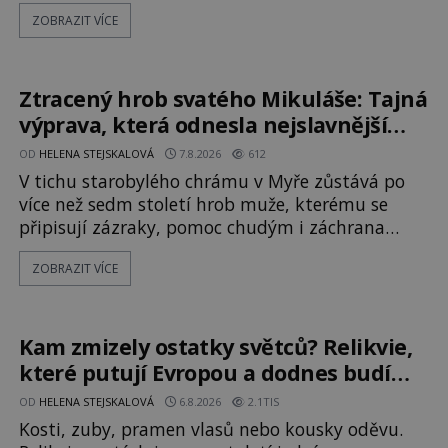
a přitáhnout k němu pozornost záhadám
ZOBRAZIT VÍCE
nakloněných turistů. Je to také případ
kyperského tvora jménem Ayia Napa? Nebo se
může za legendami o něm ukrývat nějaký
pravdivý základ? V blízkosti Mysu Greco, jak se
Ztracený hrob svatého Mikuláše: Tajná
přez
výprava, která odnesla nejslavnější
relikvii do Itálie
OD
HELENA STEJSKALOVÁ
7.8.2026
612
V tichu starobylého chrámu v Myře zůstává po
více než sedm století hrob muže, kterému se
připisují zázraky, pomoc chudým i záchrana
námořníků v bouřích. Pak ale přichází rok 1087 a
ZOBRAZIT VÍCE
klidné místo se mění v dějiště podivné noční
výpravy. Skupina italských námořníků otevírá
hrob svatého Mikuláše a odváží jeho ostatky přes
moře do Bari. Je to zbožná záchrana před
Kam zmizely ostatky světců? Relikvie,
nebezpečím, nebo promyšlená krádež,
které putují Evropou a dodnes budí
úžas
OD
HELENA STEJSKALOVÁ
6.8.2026
2.1TIS
Kosti, zuby, pramen vlasů nebo kousky oděvu.