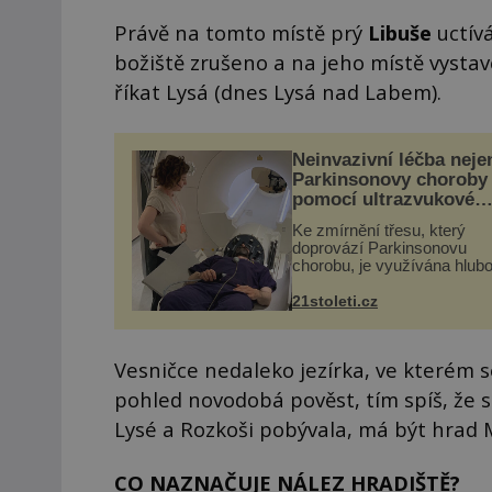
Právě na tomto místě prý
Libuše
uctív
božiště zrušeno a na jeho místě vystav
říkat Lysá (dnes Lysá nad Labem).
Neinvazivní léčba neje
Parkinsonovy choroby
pomocí ultrazvukové
„helmy“
Ke zmírnění třesu, který
doprovází Parkinsonovu
chorobu, je využívána hlub
mozková stimulace, která 
vyžaduje vysoce invazivní
21stoleti.cz
zákrok. Ultrazvuk zase nen
vhodný k dostatečně přes
zacílení ...
Vesničce nedaleko jezírka, ve kterém 
pohled novodobá pověst, tím spíš, že 
Lysé a Rozkoši pobývala, má být hrad 
CO NAZNAČUJE NÁLEZ HRADIŠTĚ?