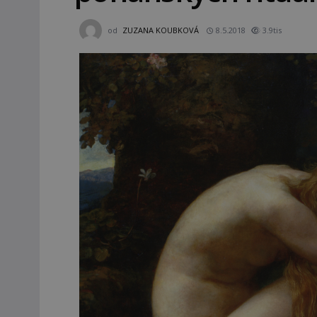
od
ZUZANA KOUBKOVÁ
8.5.2018
3.9tis