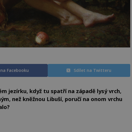
t na Facebooku
Sdílet na Twitteru
m jezírku, když tu spatří na západě lysý vrch,
iným, než kněžnou Libuší, poručí na onom vrchu
alo?