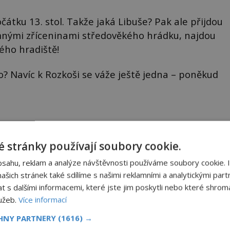
átku 13. stol. Takže jaká Libuše? Pak ale přijdou
omnými zříceninami středověkého hrádku, najdou
ého hradiště!
lo? Navíc k Rozkoši se váže ještě jedna – poněkud
 prý běhaly zcela neoděné po okolních lesích.
 stránky používají soubory cookie.
 užily nemravných hrátek. Název Rozkoš tak získáv
bsahu, reklam a analýze návštěvnosti používáme soubory cookie. 
šich stránek také sdílíme s našimi reklamními a analytickými partn
s dalšími informacemi, které jste jim poskytli nebo které shromá
lužeb.
Více informací
důležitější ve vztahu Dykových je důvěra
CHNY PARTNERY
(1616) →
byl zase málem oheň na střeše, ale všechno se nakonec