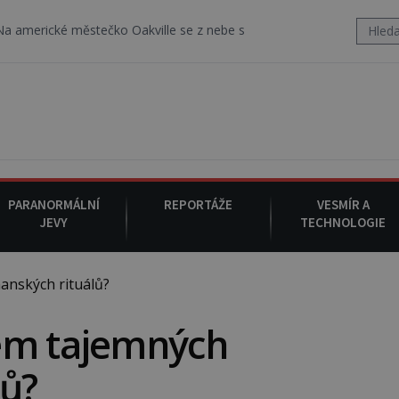
městečko Oakville se z nebe snáší podivná rosolovitá látka neznám
PARANORMÁLNÍ
REPORTÁŽE
VESMÍR A
JEVY
TECHNOLOGIE
nských rituálů?
em tajemných
lů?