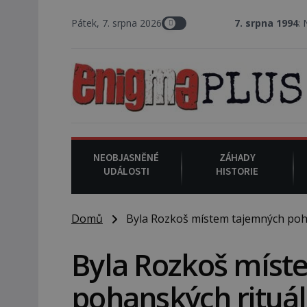
Pátek, 7. srpna 2026
7. srpna 1994
: Na americké 
NEOBJASNĚNÉ
ZÁHADY
UDÁLOSTI
HISTORIE
Domů
Byla Rozkoš místem tajemných poha
Byla Rozkoš míst
pohanských rituá