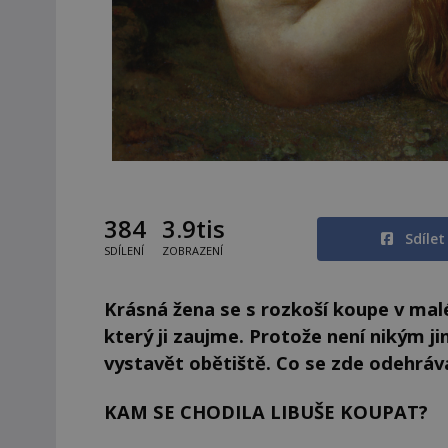
384
3.9tis
Sdíle
SDÍLENÍ
ZOBRAZENÍ
Krásná žena se s rozkoší koupe v malé
který ji zaujme. Protože není nikým j
vystavět obětiště. Co se zde odehráv
KAM SE CHODILA LIBUŠE KOUPAT?