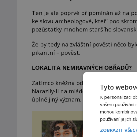
Ten je ale poprvé připomínán až na poč
ke slovu archeologové, kteří pod skr
pozůstatky mnohem staršího slovansk
Že by tedy na zvláštní pověsti něco by
pikantní – pověst.
LOKALITA NEMRAVNÝCH OBŘADŮ?
Zatímco kněžna odpočívala, její družky
Tyto webové
Narazily-li na mládence, hned si s ním
K personalizaci o
úplně jiný význam.
vašem používání na
mohou kombinovat 
používání jejich s
Nej
ZOBRAZIT VŠE
Už 