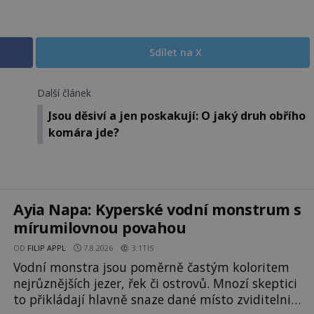
Sdílet na X
Další článek
Jsou děsiví a jen poskakují: O jaký druh obřího
komára jde?
Ayia Napa: Kyperské vodní monstrum s
mírumilovnou povahou
OD
FILIP APPL
7.8.2026
3.1TIS
Vodní monstra jsou poměrně častým koloritem
nejrůznějších jezer, řek či ostrovů. Mnozí skeptici
to přikládají hlavně snaze dané místo zviditelnit