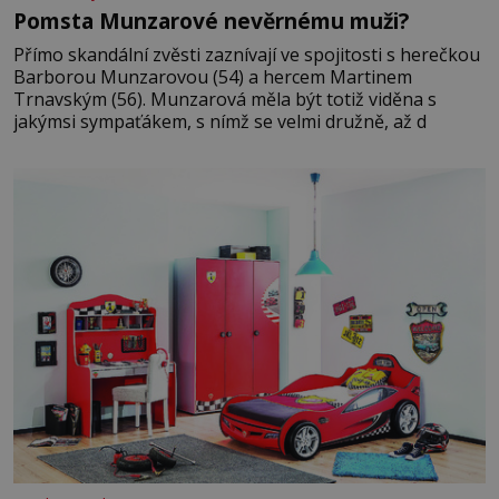
Pomsta Munzarové nevěrnému muži?
Přímo skandální zvěsti zaznívají ve spojitosti s herečkou
Barborou Munzarovou (54) a hercem Martinem
Trnavským (56). Munzarová měla být totiž viděna s
jakýmsi sympaťákem, s nímž se velmi družně, až d