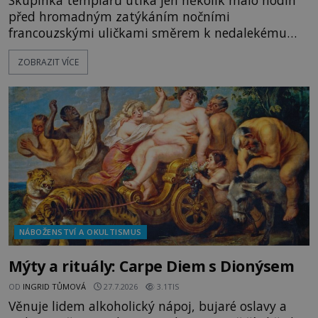
Skupinka templářů utíká jen několik málo hodin
před hromadným zatýkáním nočními
francouzskými uličkami směrem k nedalekému
přístavu. Jeden z nich má přes ramena ranec s
ZOBRAZIT VÍCE
tajemným obsahem. Kapitán lodi už na ně čeká.
„Dejte to do podpalubí a připravte se. Za chvíli
vyplouváme,“ sdělí jim. „Kam máme namířeno,
kapitáne?“ zeptá se ho jeden z templářů. „Do Sk
NÁBOŽENSTVÍ A OKULTISMUS
Mýty a rituály: Carpe Diem s Dionýsem
OD
INGRID TŮMOVÁ
27.7.2026
3.1TIS
Věnuje lidem alkoholický nápoj, bujaré oslavy a