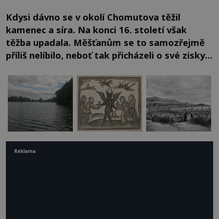
Kdysi dávno se v okolí Chomutova těžil
kamenec a síra. Na konci 16. století však
těžba upadala. Měšťanům se to samozřejmě
příliš nelíbilo, neboť tak přicházeli o své zisky…
Reklama