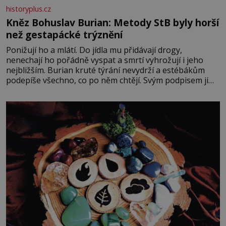
historyplus.cz
Kněz Bohuslav Burian: Metody StB byly horší
než gestapácké trýznění
Ponižují ho a mlátí. Do jídla mu přidávají drogy,
nenechají ho pořádně vyspat a smrtí vyhrožují i jeho
nejbližším. Burian kruté týrání nevydrží a estébákům
podepíše všechno, co po něm chtějí. Svým podpisem jim
potvrdí také to, že na něj během výslechů nikdo nevyvíjel
fyzický ani psychický nátlak. Syn brněnského řezníka
chce být knězem a