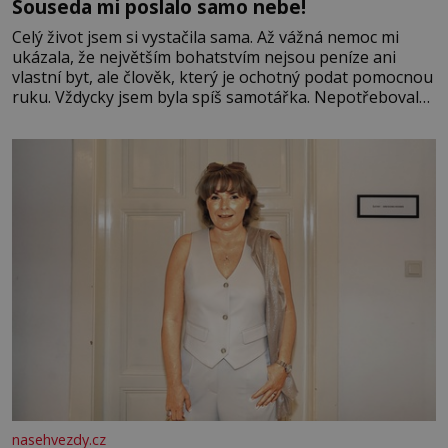
Souseda mi poslalo samo nebe!
Celý život jsem si vystačila sama. Až vážná nemoc mi
ukázala, že největším bohatstvím nejsou peníze ani
vlastní byt, ale člověk, který je ochotný podat pomocnou
ruku. Vždycky jsem byla spíš samotářka. Nepotřebovala
jsem kolem sebe partu kamarádek ani partnera. Stačily
mi knihy, práce a hlavně klid. Hned po studiích jsem
odešla z rodného města,
nasehvezdy.cz