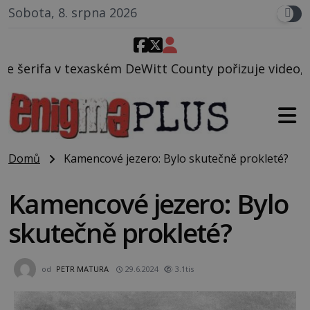
Sobota, 8. srpna 2026
eWitt County pořizuje video, na kterém před jeho vo
Domů
Kamencové jezero: Bylo skutečně prokleté?
Kamencové jezero: Bylo
skutečně prokleté?
od
PETR MATURA
29.6.2024
3.1tis