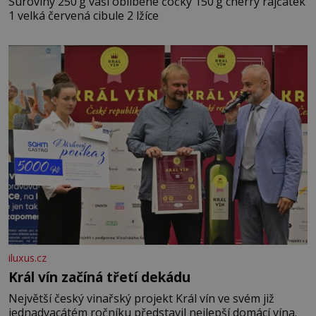
Suroviny 250 g vaší oblíbené čočky 150 g cherry rajčátek
1 velká červená cibule 2 lžíce
iluxus.cz
Král vín začíná třetí dekádu
Největší český vinařský projekt Král vín ve svém již
jednadvacátém ročníku představil nejlepší domácí vína.