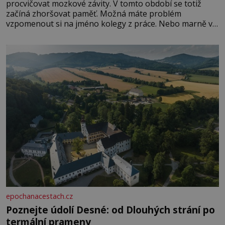
procvičovat mozkové závity. V tomto období se totiž
začíná zhoršovat paměť. Možná máte problém
vzpomenout si na jméno kolegy z práce. Nebo marně v
paměti lovíte název knížky, kterou jste nedávno přečetli.
Je to opravdu tak, s věkem jako kdyby se paměť
rozhodla stávkovat. Cvičte
epochanacestach.cz
Poznejte údolí Desné: od Dlouhých strání po
termální prameny