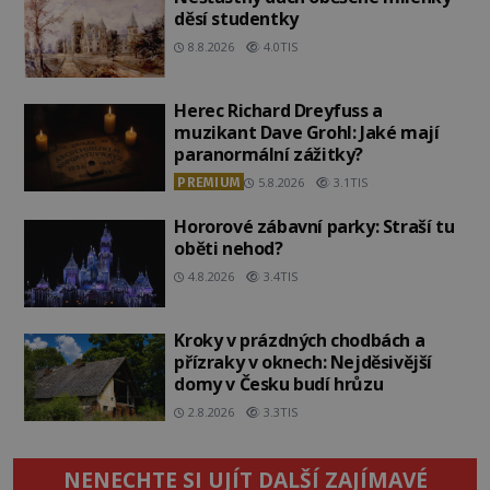
děsí studentky
8.8.2026
4.0TIS
Herec Richard Dreyfuss a
muzikant Dave Grohl: Jaké mají
paranormální zážitky?
PREMIUM
5.8.2026
3.1TIS
Hororové zábavní parky: Straší tu
oběti nehod?
4.8.2026
3.4TIS
Kroky v prázdných chodbách a
přízraky v oknech: Nejděsivější
domy v Česku budí hrůzu
2.8.2026
3.3TIS
NENECHTE SI UJÍT DALŠÍ ZAJÍMAVÉ