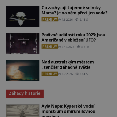
Co zachycují tajemné snímky
Marsu? Je na něm přeci jen voda?
PREMIUM
7.8.2026
2.1TIS
Podivné události roku 2023: Jsou
Američané v obležení UFO?
PREMIUM
27.7.2026
3.5TIS
Nad australským městem
„tančila“ záhadná světla
PREMIUM
4.7.2026
3.4TIS
Záhady historie
Ayia Napa: Kyperské vodní
monstrum s mírumilovnou
povahou