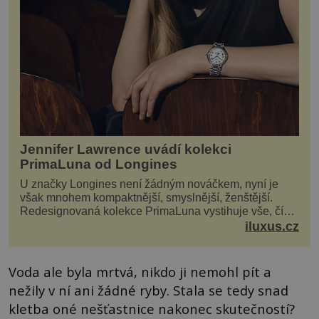
Jennifer Lawrence uvádí kolekci
PrimaLuna od Longines
U značky Longines není žádným nováčkem, nyní je
však mnohem kompaktnější, smyslnější, ženštější.
Redesignovaná kolekce PrimaLuna vystihuje vše, čím
je značka Longines dnes a čím byla i před sto dvacet...
iluxus.cz
Voda ale byla mrtvá, nikdo ji nemohl pít a
nežily v ní ani žádné ryby. Stala se tedy snad
kletba oné nešťastnice nakonec skutečností?