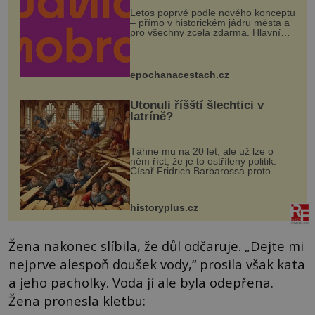
Letos poprvé podle nového konceptu
– přímo v historickém jádru města a
pro všechny zcela zdarma. Hlavní
program se odehraje na Karlově a
Husově náměstí. Návštěvníci se
mohou těšit na víno, burčák, pes...
epochanacestach.cz
Utonuli říšští šlechtici v
latríně?
Táhne mu na 20 let, ale už lze o
něm říct, že je to ostřílený politik.
Císař Fridrich Barbarossa proto
posílá svého syna a dědice Jindřicha
VI. do Erfurtu, aby se stal
prostředníkem při řešení sporu m...
historyplus.cz
Žena nakonec slíbila, že důl odčaruje. „Dejte mi
nejprve alespoň doušek vody,“ prosila však kata
a jeho pacholky. Voda jí ale byla odepřena.
Žena pronesla kletbu: