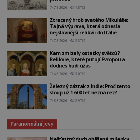
7.8.2026
4.8TIS
Ztracený hrob svatého Mikuláše:
Tajná výprava, která odnesla
nejslavnější relikvii do Itálie
7.8.2026
2.3TIS
Kam zmizely ostatky světců?
Relikvie, které putují Evropou a
dodnes budí úžas
6.8.2026
3.0TIS
Železný zázrak z Indie: Proč tento
sloup už 1 600 let nezná rez?
5.8.2026
2.9TIS
Paranormální jevy
Nešťastný duch oběšené milenky