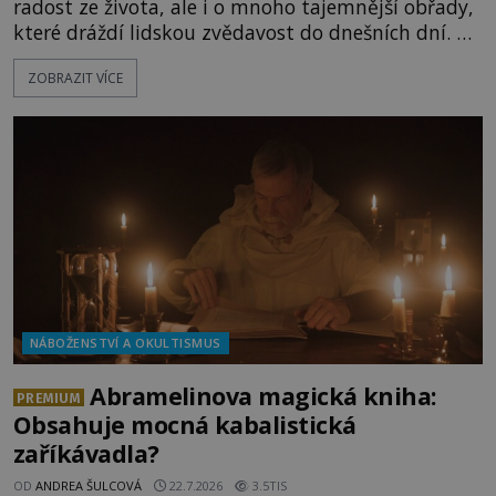
radost ze života, ale i o mnoho tajemnější obřady,
které dráždí lidskou zvědavost do dnešních dní. Co
doopravdy představuje bůh, jemuž Římané říkají
ZOBRAZIT VÍCE
Bakchus? Mytologický příběh řeckého boha
Dionýsa není zrovna idylická pohádka. Bůh Zeus jej
zplodí se svou milenkou Semelou, což Diova žena
Héra nemůže nechat b
NÁBOŽENSTVÍ A OKULTISMUS
Abramelinova magická kniha:
PREMIUM
Obsahuje mocná kabalistická
zaříkávadla?
OD
ANDREA ŠULCOVÁ
22.7.2026
3.5TIS