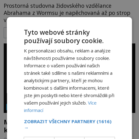
Prostorná studovna židovského vzdělance
Abrahama z Wormsu je napěchovaná až po strop
vzácnými spisy. Vousatý učenec sedí za stolem a
před sebou má rozložený jeden z nejzáhadnějších
Tyto webové stránky
ZOBRAZIT VÍCE
magických textů. Jde o Abramelinův grimoár, který
používají soubory cookie.
sám sepsal. Skutečně do něj zaznamenal mocná
kouzla, jak si někteří myslí, nebo jde o pouhou
K personalizaci obsahu, reklam a analýze
pověru? Už šest měsíců pobývá
návštěvnosti používáme soubory cookie.
Informace o vašem používání našich
stránek také sdílíme s našimi reklamními a
analytickými partnery, kteří je mohou
kombinovat s dalšími informacemi, které
jste jim poskytli nebo které shromáždili při
vašem používání jejich služeb.
Více
NÁBOŽENSTVÍ A OKULTISMUS
informací
Magická ochrana proti zlému oku,
ZOBRAZIT VŠECHNY PARTNERY
(1616)
→
kterou si oblíbily i celebrity
OD
EVA SOUKUPOVÁ
20.7.2026
3.1TIS