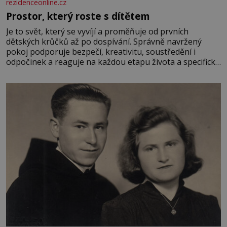
rezidenceonline.cz
Prostor, který roste s dítětem
Je to svět, který se vyvíjí a proměňuje od prvních
dětských krůčků až po dospívání. Správně navržený
pokoj podporuje bezpečí, kreativitu, soustředění i
odpočinek a reaguje na každou etapu života a specifické
potřeby dítěte. Pro nejmenší je klíčová jednoduchost,
měkkost a bezpečí, proto by pokoj miminka měl působit
především klidně a útulně. Předškolní věk je