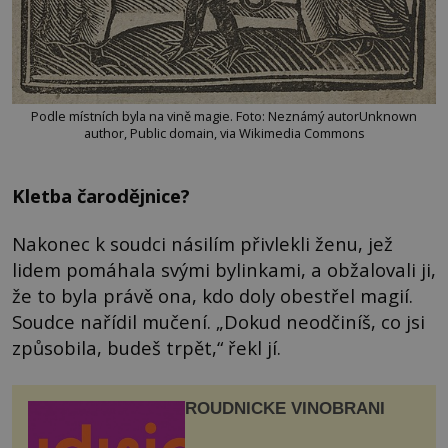
Podle místních byla na vině magie. Foto: Neznámý autorUnknown
author, Public domain, via Wikimedia Commons
Kletba čarodějnice?
Nakonec k soudci násilím přivlekli ženu, jež
lidem pomáhala svými bylinkami, a obžalovali ji,
že to byla právě ona, kdo doly obestřel magií.
Soudce nařídil mučení. „Dokud neodčiníš, co jsi
způsobila, budeš trpět,“ řekl jí.
ROUDNICKÉ VINOBRANÍ