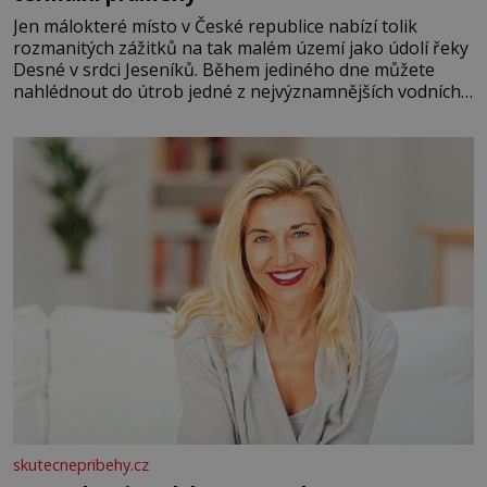
Jen málokteré místo v České republice nabízí tolik
rozmanitých zážitků na tak malém území jako údolí řeky
Desné v srdci Jeseníků. Během jediného dne můžete
nahlédnout do útrob jedné z nejvýznamnějších vodních
elektráren v Evropě, vydat se na horské hřebeny, projet
se na koloběžce a den zakončit poznáváním památek ve
Velkých Losinách nebo v termálním
skutecnepribehy.cz