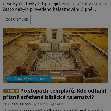
desítky či stovky let po jejich smrti, ačkoliv na nich
často nebylo provedeno balzamování či jiné
pokusy o konzervaci. Neporušené ostatky bývají
ZOBRAZIT VÍCE
považovány za důkaz svatosti zemřelých. Jaké
tajemné síly těla významných náboženských
osobností ochraňují? Na hřbitově u kláštera
Milosrdných
NÁBOŽENSTVÍ A OKULTISMUS
Po stopách templářů: Kdo odhalil
PREMIUM
přísně střežené biblické tajemství?
OD
ANDREA ŠULCOVÁ
2.8.2026
3.6TIS