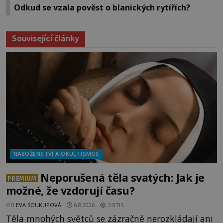
Odkud se vzala pověst o blanických rytířích?
Související články
NÁBOŽENSTVÍ A OKULTISMUS
Neporušená těla svatých: Jak je
PREMIUM
možné, že vzdorují času?
OD
EVA SOUKUPOVÁ
6.8.2026
2.8TIS
Těla mnohých světců se zázračně nerozkládají ani