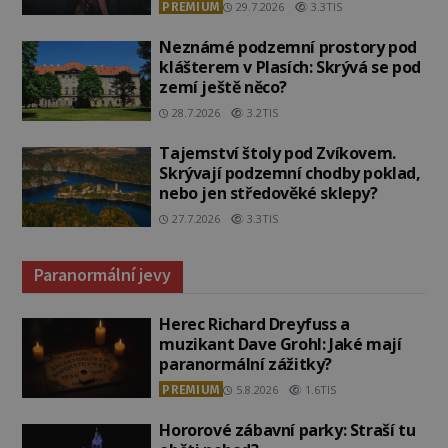
PREMIUM
29.7.2026
3.3TIS
Neznámé podzemní prostory pod
klášterem v Plasích: Skrývá se pod
zemí ještě něco?
28.7.2026
3.2TIS
Tajemství štoly pod Zvíkovem.
Skrývají podzemní chodby poklad,
nebo jen středověké sklepy?
27.7.2026
3.3TIS
Paranormální jevy
Herec Richard Dreyfuss a
muzikant Dave Grohl: Jaké mají
paranormální zážitky?
PREMIUM
5.8.2026
1.6TIS
Hororové zábavní parky: Straší tu