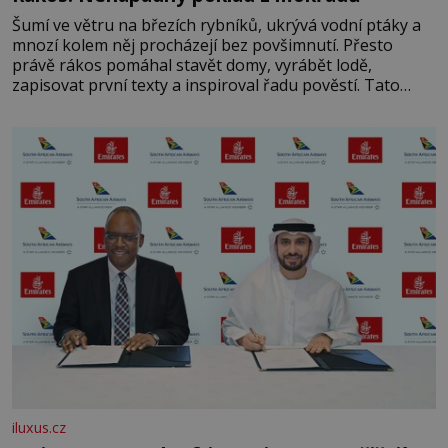
Šumí ve větru na březích rybníků, ukrývá vodní ptáky a
mnozí kolem něj procházejí bez povšimnutí. Přesto
právě rákos pomáhal stavět domy, vyrábět lodě,
zapisovat první texty a inspiroval řadu pověstí. Tato
skromná, ale užitečná rostlina provází člověka už tisíce
let. Většina lidí vnímá rákos jen jako obyčejnou kulisu
letního koupání. Stačí se však podívat
iluxus.cz