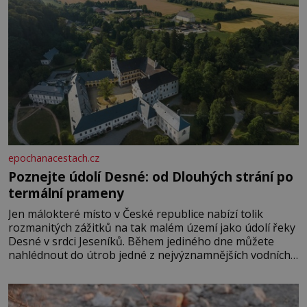
epochanacestach.cz
Poznejte údolí Desné: od Dlouhých strání po
termální prameny
Jen málokteré místo v České republice nabízí tolik
rozmanitých zážitků na tak malém území jako údolí řeky
Desné v srdci Jeseníků. Během jediného dne můžete
nahlédnout do útrob jedné z nejvýznamnějších vodních
elektráren v Evropě, vydat se na horské hřebeny, projet
se na koloběžce a den zakončit poznáváním památek ve
Velkých Losinách nebo v termálním