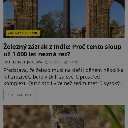
ZÁHADY HISTORIE
Železný zázrak z Indie: Proč tento sloup
už 1 600 let nezná rez?
OD
HELENA STEJSKALOVÁ
5.8.2026
1.4TIS
Představa, že železo musí na dešti během několika
let zrezivět, bere v Dillí za své. Uprostřed
komplexu Qutb stojí více než sedm metrů vysoký
železný sloup, který už přibližně 1 600 let odolává
ZOBRAZIT VÍCE
počasí s jen nepatrnými stopami koroze. Jeho
mimořádná trvanlivost dlouho živí legendy o
ztracených technologiích či tajemných
materiálech. Moderní metalurgie však ukazuje, že
skutečné vysvětlení je ješt