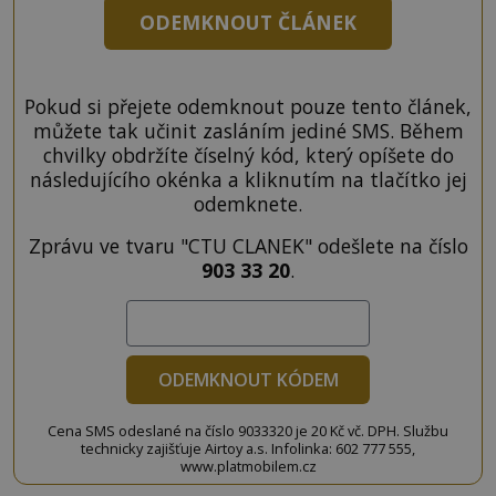
ODEMKNOUT ČLÁNEK
Pokud si přejete odemknout pouze tento článek,
můžete tak učinit zasláním jediné SMS. Během
chvilky obdržíte číselný kód, který opíšete do
následujícího okénka a kliknutím na tlačítko jej
odemknete.
Zprávu ve tvaru "CTU CLANEK" odešlete na číslo
903 33 20
.
ODEMKNOUT KÓDEM
Cena SMS odeslané na číslo 9033320 je 20 Kč vč. DPH. Službu
technicky zajišťuje Airtoy a.s. Infolinka: 602 777 555,
www.platmobilem.cz