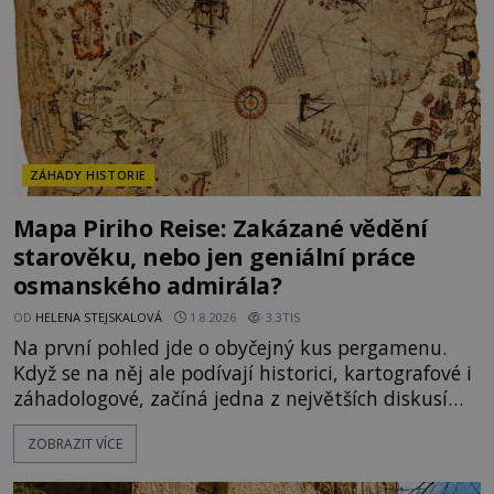
ZÁHADY HISTORIE
Mapa Piriho Reise: Zakázané vědění
starověku, nebo jen geniální práce
osmanského admirála?
OD
HELENA STEJSKALOVÁ
1.8.2026
3.3TIS
Na první pohled jde o obyčejný kus pergamenu.
Když se na něj ale podívají historici, kartografové i
záhadologové, začíná jedna z největších diskusí
moderní historie. Osmanský admirál Piri Reis roku
ZOBRAZIT VÍCE
1513 kreslí mapu světa, která překvapuje
přesností pobřeží Afriky a Jižní Ameriky. Někteří v