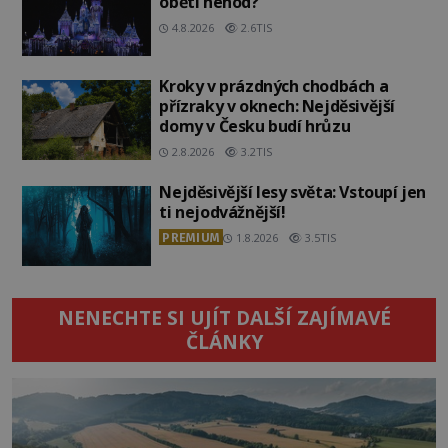
oběti nehod?
4.8.2026
2.6TIS
Kroky v prázdných chodbách a
přízraky v oknech: Nejděsivější
domy v Česku budí hrůzu
2.8.2026
3.2TIS
Nejděsivější lesy světa: Vstoupí jen
ti nejodvážnější!
PREMIUM
1.8.2026
3.5TIS
NENECHTE SI UJÍT DALŠÍ ZAJÍMAVÉ
ČLÁNKY