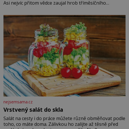
Asi nejvíc přitom vědce zaujal hrob tříměsíčního
chlapečka s modrou filcovou čapkou, z níž se draly
blonďaté vlásky. Fakt, že jsou těla dávných lidí nesmírně
dobře zachovalá, přičítají odborníci zdejším klimatickým
podmínkám. Sucho, prosolené písky a extrémně
nejsemsama.cz
Vrstvený salát do skla
Salát na cesty i do práce můžete různě obměňovat podle
toho, co máte doma. Zálivkou ho zalijte až těsně před