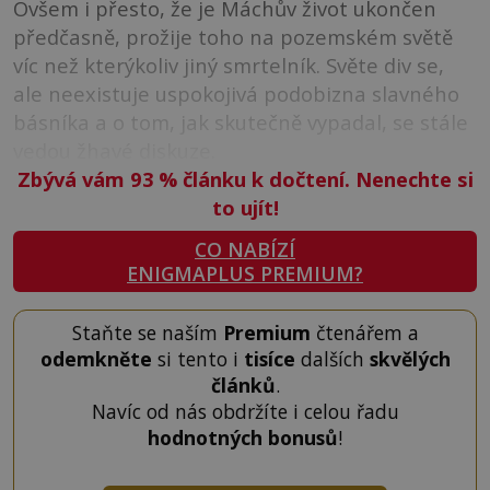
Ovšem i přesto, že je Máchův život ukončen
předčasně, prožije toho na pozemském světě
víc než kterýkoliv jiný smrtelník. Světe div se,
ale neexistuje uspokojivá podobizna slavného
básníka a o tom, jak skutečně vypadal, se stále
vedou žhavé diskuze.
Zbývá vám 93
%
článku k dočtení. Nenechte si
to ujít!
CO NABÍZÍ
ENIGMAPLUS PREMIUM?
Staňte se naším
Premium
čtenářem a
odemkněte
si tento i
tisíce
dalších
skvělých
článků
.
Navíc od nás obdržíte i celou řadu
hodnotných bonusů
!