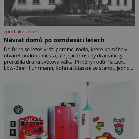
epochalnisvet.cz
Návrat domů po osmdesáti letech
Do Brna se letos vrátí potomci rodin, které pomáhaly
utvářet podobu města, ale jejichž osudy dramaticky
přerušila druhá světová válka. Příběhy rodů Placzek,
Löw-Beer, Fuhrmann, Kohn a Stiassni se stanou jednou
z hlavních dramaturgických linií festivalu židovské
kultury ŠTETL FEST 2026. Některé návraty nejsou
jednoduché. Místa, která si člověk pamatuje z rodinných
vyprávění, už dávno