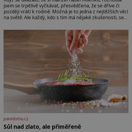
jsem se trpělivě vyčkávat, přesvědčena, že se dříve či
později vrátí k rodině. Možná je to jedna z nejtěžších věcí
na světě. Ale každý, kdo s tím má nějaké zkušenosti, se
zapřísahá, že pokud odpustíte, znatelně se vám uleví.
Když se ke mně doneslo, že si manžel pořídil milenku,
panidomu.cz
Sůl nad zlato, ale přiměřeně