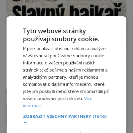
Tyto webové stránky
používají soubory cookie.
K personalizaci obsahu, reklam a analýze
návštěvnosti používáme soubory cookie.
Informace o vašem používání našich
stránek také sdílíme s našimi reklamními a
analytickými partnery, kteří je mohou
kombinovat s dalšími informacemi, které
Vesmír a technologie
jste jim poskytli nebo které shromáždili při
vašem používání jejich služeb.
Více
Podivné události roku 2023: Jsou
informací
Američané v obležení UFO?
ZOBRAZIT VŠECHNY PARTNERY
(1616)
PREMIUM
27.7.2026
3.5TIS
→