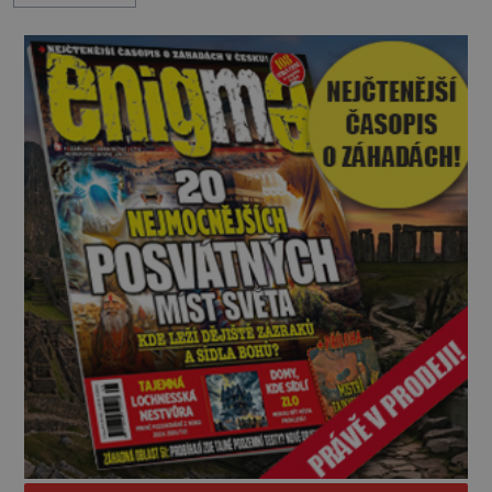
jeden z nedávno prozkoumaných kamenných
kolosů dokonce odhadem až 1650 tun. Jak lidé bez
moderních strojů dokázali takové giganty vytesat,
dopravit a přesně u