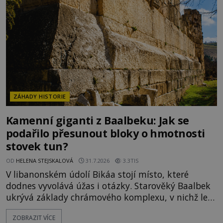
ní vidí důkaz ztracené civilizace nebo dokonce
znalost Antarktidy dávno před jejím objevením.
Jiní tvrdí,
ZÁHADY HISTORIE
Kamenní giganti z Baalbeku: Jak se
podařilo přesunout bloky o hmotnosti
stovek tun?
OD
HELENA STEJSKALOVÁ
31.7.2026
3.3TIS
V libanonském údolí Bikáa stojí místo, které
dodnes vyvolává úžas i otázky. Starověký Baalbek
ukrývá základy chrámového komplexu, v nichž leží
kameny tak obrovské, že se zdá téměř nemožné je
ZOBRAZIT VÍCE
přesunout. Některé bloky váží kolem tisíce tun,