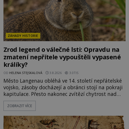
ZÁHADY HISTORIE
Zrod legend o válečné lsti: Opravdu na
zmatení nepřítele vypouštěli vypasené
králíky?
OD
HELENA STEJSKALOVÁ
3.8.2026
3.0TIS
Město Langenau obléhá ve 14. století nepřátelské
vojsko, zásoby docházejí a obránci stojí na pokraji
kapitulace. Přesto nakonec zvítězí chytrost nad
hrubou silou. Podle staré německé legendy vypustí
ZOBRAZIT VÍCE
obyvatelé za hradby dobře živeného králíka, aby
nepřítele přesvědčili, že uvnitř města je jídla stále
dost. Čas pracuje pro obléhatele. Ve městě ubývají
zásoby a každý den znamená další porci strádá