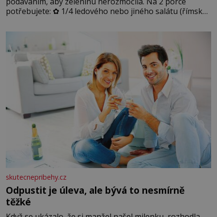
podáváním, aby zeleninu nerozmočila. Na 2 porce
potřebujete: ✿ 1/4 ledového nebo jiného salátu (římský
salát, polníček…) ✿ 1 malá konzerva kukuřice ✿ ½
okurky ✿ 2 rajčata Zálivka: ✿ 4 lžíce olivového oleje ✿ 1
lžíci citronové šťávy ✿ ½ stroužku
skutecnepribehy.cz
Odpustit je úleva, ale bývá to nesmírně
těžké
Když se ukázalo, že si manžel našel milenku, rozhodla