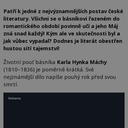
Patří k jedné z nejvýznamnějších postav české
literatury. Všichni se o básníkovi řazeném do
romantického období povinně učí a jeho Máj
zná snad každý! Kým ale ve skutečnosti byl a
jak vůbec vypadal? Dodnes je literát obestřen
hustou sítí tajemství!
Životní pouť básníka
Karla Hynka Máchy
(1810–1836) je poměrně krátká. Své
nejznámější dílo napíše pouhý rok před svou
smrtí.
Reklama