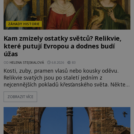
ZÁHADY HISTORIE
Kam zmizely ostatky světců? Relikvie,
které putují Evropou a dodnes budí
úžas
OD
HELENA STEJSKALOVÁ
6.8.2026
83
Kosti, zuby, pramen vlasů nebo kousky oděvu.
Relikvie svatých jsou po staletí jedním z
nejcennějších pokladů křesťanského světa. Některé
mají pečlivě doloženou historii, jiné provází
ZOBRAZIT VÍCE
záhady, krádeže i nečekané objevy. Jejich osudy
připomínají dobrodružné romány, přesto se opírají
o skutečné historické události. Ve středověké
Evropě mají relikvie mimořádnou hodnotu. Nejsou
jen předmětem úcty