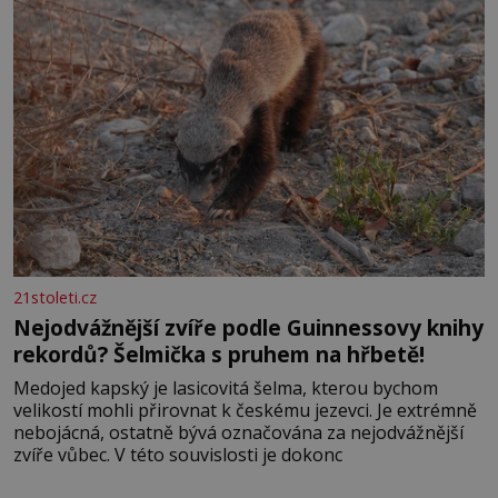
21stoleti.cz
Nejodvážnější zvíře podle Guinnessovy knihy
rekordů? Šelmička s pruhem na hřbetě!
Medojed kapský je lasicovitá šelma, kterou bychom
velikostí mohli přirovnat k českému jezevci. Je extrémně
nebojácná, ostatně bývá označována za nejodvážnější
zvíře vůbec. V této souvislosti je dokonc