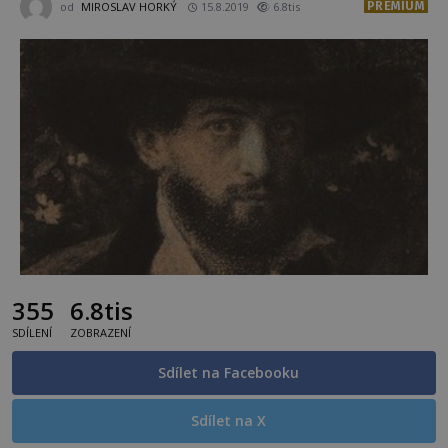
PREMIUM
od
MIROSLAV HORKÝ
15.8.2019
6.8tis
355
6.8tis
SDÍLENÍ
ZOBRAZENÍ
Sdílet na Facebooku
Sdílet na X