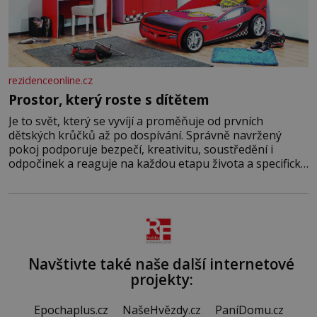
rezidenceonline.cz
Prostor, který roste s dítětem
Je to svět, který se vyvíjí a proměňuje od prvních
dětských krůčků až po dospívání. Správně navržený
pokoj podporuje bezpečí, kreativitu, soustředění i
odpočinek a reaguje na každou etapu života a specifické
potřeby dítěte. Pro nejmenší je klíčová jednoduchost,
měkkost a bezpečí, proto by pokoj miminka měl působit
především klidně a útulně. Předškolní věk je
Navštivte také naše další internetové
projekty:
Epochaplus.cz
NašeHvězdy.cz
PaníDomu.cz