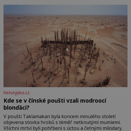
historyplus.cz
Kde se v čínské poušti vzali modroocí
blonďáci?
V poušti Taklamakan byla koncem minulého století
objevena stovka hrobů s téměř netknutými mumiemi.
Všichni mrtví byli pohřbeni s úctou a četnými milodary.