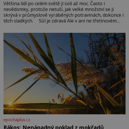
Většina lidí po celém světě jí soli až moc. Často i
nevědomky, protože netuší, jak velké množství se jí
skrývá v průmyslově vyráběných potravinách, dokonce i
těch sladkých. Sůl je zdravá Ale v ani ne třetinovém
množství, než je pro většinu populace běžné. Její
základní složky– sodík a chlór – jsou zásadní pro
správné hospodaření
epochaplus.cz
Rákos: Nenápadný poklad z mokřadů